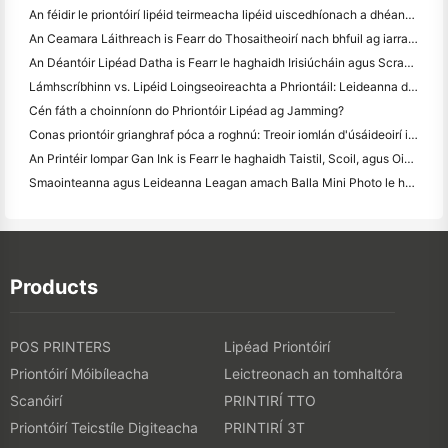
An féidir le priontóirí lipéid teirmeacha lipéid uiscedhíonach a dhéanamh do tháirgí gnó beag?
An Ceamara Láithreach is Fearr do Thosaitheoirí nach bhfuil ag iarraidh páipéar a chaitheamh
An Déantóir Lipéad Datha is Fearr le haghaidh Irisiúcháin agus Scrapbooking: Cuir Tuilleadh Datha le Gach Leathanach
Lámhscríbhinn vs. Lipéid Loingseoireachta a Phriontáil: Leideanna do Ghnólachtaí Beaga in 2026
Cén fáth a choinníonn do Phriontóir Lipéad ag Jamming?
Conas priontóir grianghraf póca a roghnú: Treoir iomlán d'úsáideoirí iris, taistil agus iPhone
An Printéir Iompar Gan Ink is Fearr le haghaidh Taistil, Scoil, agus Oibre Soghluaiste: Athbhreithniú Hanin MT620 Pro
Smaointeanna agus Leideanna Leagan amach Balla Mini Photo le haghaidh maisiú seomra leapa agus dormitory
Products
POS PRINTERS
Lipéad Priontóirí
Priontóirí Móibíleacha
Leictreonach an tomhaltóra
Scanóirí
PRINTIRÍ TTO
Priontóirí Teicstíle Digiteacha
PRINTIRÍ 3T