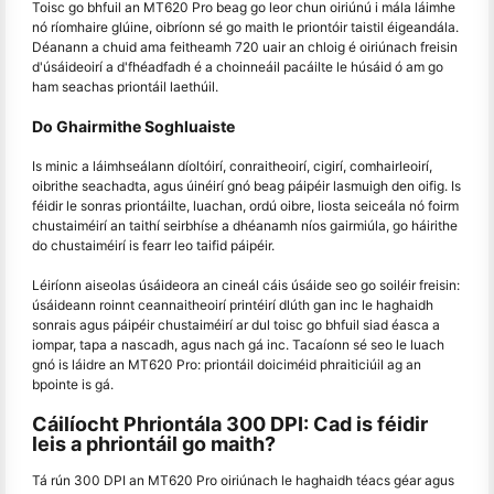
Toisc go bhfuil an MT620 Pro beag go leor chun oiriúnú i mála láimhe
nó ríomhaire glúine, oibríonn sé go maith le priontóir taistil éigeandála.
Déanann a chuid ama feitheamh 720 uair an chloig é oiriúnach freisin
d'úsáideoirí a d'fhéadfadh é a choinneáil pacáilte le húsáid ó am go
ham seachas priontáil laethúil.
Do Ghairmithe Soghluaiste
Is minic a láimhseálann díoltóirí, conraitheoirí, cigirí, comhairleoirí,
oibrithe seachadta, agus úinéirí gnó beag páipéir lasmuigh den oifig. Is
féidir le sonras priontáilte, luachan, ordú oibre, liosta seiceála nó foirm
chustaiméirí an taithí seirbhíse a dhéanamh níos gairmiúla, go háirithe
do chustaiméirí is fearr leo taifid páipéir.
Léiríonn aiseolas úsáideora an cineál cáis úsáide seo go soiléir freisin:
úsáideann roinnt ceannaitheoirí printéirí dlúth gan inc le haghaidh
sonrais agus páipéir chustaiméirí ar dul toisc go bhfuil siad éasca a
iompar, tapa a nascadh, agus nach gá inc. Tacaíonn sé seo le luach
gnó is láidre an MT620 Pro: priontáil doiciméid phraiticiúil ag an
bpointe is gá.
Cáilíocht Phriontála 300 DPI: Cad is féidir
leis a phriontáil go maith?
Tá rún 300 DPI an MT620 Pro oiriúnach le haghaidh téacs géar agus