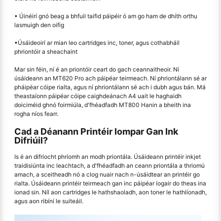
• Úinéirí gnó beag a bhfuil taifid páipéir ó am go ham de dhíth orthu
lasmuigh den oifig
•Úsáideoirí ar mian leo cartridges inc, toner, agus cothabháil
phriontóir a sheachaint
Mar sin féin, ní é an priontóir ceart do gach ceannaitheoir. Ní
úsáideann an MT620 Pro ach páipéar teirmeach. Ní phriontálann sé ar
pháipéar cóipe rialta, agus ní phriontálann sé ach i dubh agus bán. Má
theastaíonn páipéar cóipe caighdeánach A4 uait le haghaidh
doiciméid ghnó foirmiúla, d'fhéadfadh MT800 Hanin a bheith ina
rogha níos fearr.
Cad a Déanann Printéir Iompar Gan Ink
Difriúil?
Is é an difríocht phríomh an modh priontála. Úsáideann printéir inkjet
traidisiúnta inc leachtach, a d'fhéadfadh an ceann priontála a thriomú
amach, a sceitheadh nó a clog nuair nach n-úsáidtear an printéir go
rialta. Úsáideann printéir teirmeach gan inc páipéar íogair do theas ina
ionad sin. Níl aon cartridges le hathshaoladh, aon toner le hathlíonadh,
agus aon ribíní le suiteáil.