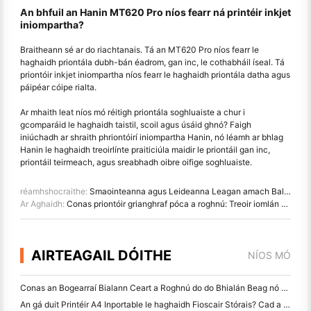
An bhfuil an Hanin MT620 Pro níos fearr ná printéir inkjet
iniompartha?
Braitheann sé ar do riachtanais. Tá an MT620 Pro níos fearr le
haghaidh priontála dubh-bán éadrom, gan inc, le cothabháil íseal. Tá
priontóir inkjet iniompartha níos fearr le haghaidh priontála datha agus
páipéar cóipe rialta.
Ar mhaith leat níos mó réitigh priontála soghluaiste a chur i
gcomparáid le haghaidh taistil, scoil agus úsáid ghnó? Faigh
iniúchadh ar shraith phriontóirí iniompartha Hanin, nó léamh ar bhlag
Hanin le haghaidh treoirlínte praiticiúla maidir le priontáil gan inc,
priontáil teirmeach, agus sreabhadh oibre oifige soghluaiste.
réamhshocraithe:
Smaointeanna agus Leideanna Leagan amach Balla Mini Photo le haghaidh maisiú seomra leapa agus dormitory
Ar Aghaidh:
Conas priontóir grianghraf póca a roghnú: Treoir iomlán d'úsáideoirí iris, taistil agus iPhone
AIRTEAGAIL DÓITHE
NÍOS MÓ
Conas an Bogearraí Bialann Ceart a Roghnú do do Bhialán Beag nó Meánmhéide
An gá duit Printéir A4 Inportable le haghaidh Fioscair Stórais? Cad a Oibríonn i ndáiríre