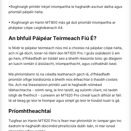
•Roghnaigh printéir inkjet iniompartha le haghaidh aschuir datha agus
priontáil páipéir rialta.
• Roghnaigh an Hanin MT800 más gá duit priontáil iniompartha ar
pháipéar cóipe caighdeánach A4.
An bhfuil Páipéar Teirmeach Fiú É?
Is féidir le páipéar teirmeach níos mó a chostas ná páipéar cóipe rialta,
ach ní gá dúch, toner nó ribíní don MT620 Pro. I gcás úsáideoirí ó am
go ham, d'fhéadfadh an trádáil seo a bheith réasúnta toisc go dtagann
an luach iomlán ó áisiúlacht, iniomparthacht, agus cothabháil íseal.
Má phriontálann tú na céadta leathanach gach lá, d'fhéadfadh
priontóir oifige traidisiúnta a bheith níos éifeachtaí ó thaobh costais
fós. Ach má theastaíonn printéir uait le haghaidh nóiméad
tábhachtacha - roimh rang, le linn taistil, ag suíomh cliant, nó taobh
istigh de fheithicil - cuireann an MT620 Pro cineál luach difriúil ar fáil:
tá sé beag go leor le hiompar agus simplí go leor le húsáid nuair is gá.
Príomhtheachtaí
Tuigfear an Hanin MT620 Pro is fearr mar phriontóir in-iompar gan inc
éadrom le haghaidh doiciméid phraiticiúla dubh-bán, ní mar ionad