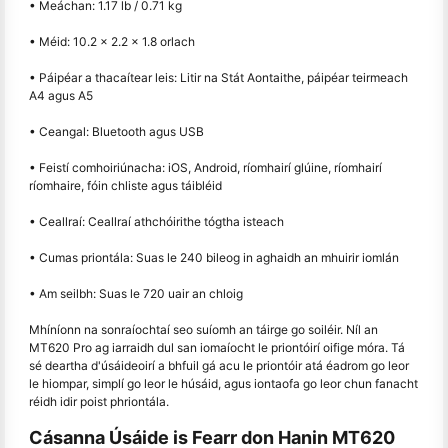
• Meáchan: 1.17 lb / 0.71 kg
• Méid: 10.2 × 2.2 × 1.8 orlach
• Páipéar a thacaítear leis: Litir na Stát Aontaithe, páipéar teirmeach
A4 agus A5
• Ceangal: Bluetooth agus USB
• Feistí comhoiriúnacha: iOS, Android, ríomhairí glúine, ríomhairí
ríomhaire, fóin chliste agus táibléid
• Ceallraí: Ceallraí athchóirithe tógtha isteach
• Cumas priontála: Suas le 240 bileog in aghaidh an mhuirir iomlán
• Am seilbh: Suas le 720 uair an chloig
Mhíníonn na sonraíochtaí seo suíomh an táirge go soiléir. Níl an
MT620 Pro ag iarraidh dul san iomaíocht le priontóirí oifige móra. Tá
sé deartha d'úsáideoirí a bhfuil gá acu le priontóir atá éadrom go leor
le hiompar, simplí go leor le húsáid, agus iontaofa go leor chun fanacht
réidh idir poist phriontála.
Cásanna Úsáide is Fearr don Hanin MT620