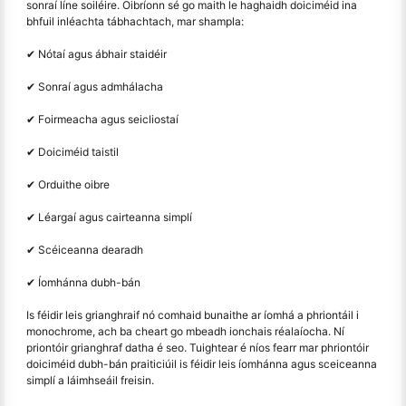
sonraí líne soiléire. Oibríonn sé go maith le haghaidh doiciméid ina
bhfuil inléachta tábhachtach, mar shampla:
✔ Nótaí agus ábhair staidéir
✔ Sonraí agus admhálacha
✔ Foirmeacha agus seicliostaí
✔ Doiciméid taistil
✔ Orduithe oibre
✔ Léargaí agus cairteanna simplí
✔ Scéiceanna dearadh
✔ Íomhánna dubh-bán
Is féidir leis grianghraif nó comhaid bunaithe ar íomhá a phriontáil i
monochrome, ach ba cheart go mbeadh ionchais réalaíocha. Ní
priontóir grianghraf datha é seo. Tuightear é níos fearr mar phriontóir
doiciméid dubh-bán praiticiúil is féidir leis íomhánna agus sceiceanna
simplí a láimhseáil freisin.