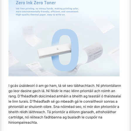
I gcás úsáideoirí ó am go ham, tá sé seo tábhachtach. Ní phriontálann
go leor daoine gach lá. Ní féidir le mac léinn priontáil ach roimh an
rang. D'fhéadfadh doiciméad amháin a bheith ag teastáil ó thaistealaí
le linn turais. D'fhéadfadh sé go mbeadh gá le conraitheoir sonras a
phriontáil ar shuíomh oibre. Sna nóiméad seo, ní mór don phriontóir a
bheith réidh láithreach. Tá priontóir a éilíonn glanadh, athsholáthar
cartridge, nó réiteach fadhbanna ag bualadh le cuspóir na
hiniompaireachta.