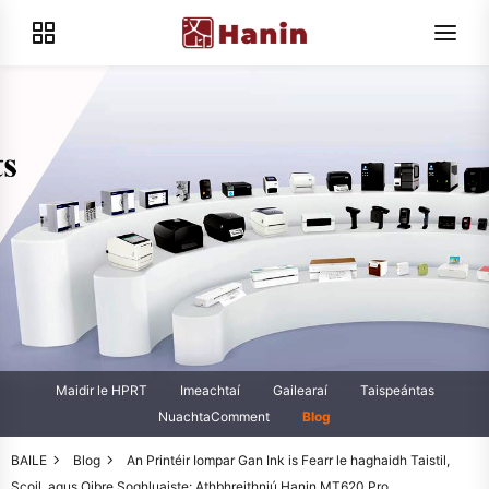
Maidir le HPRT
Imeachtaí
Gailearaí
Taispeántas
NuachtaComment
Blog
BAILE
Blog
An Printéir Iompar Gan Ink is Fearr le haghaidh Taistil,
Scoil, agus Oibre Soghluaiste: Athbhreithniú Hanin MT620 Pro