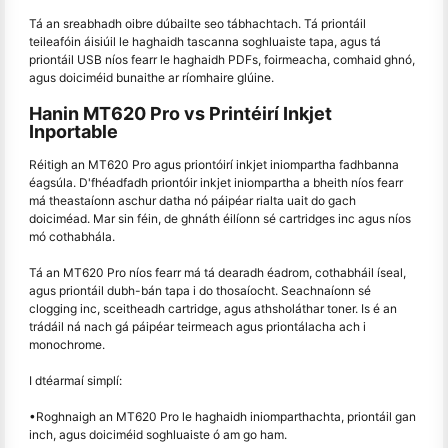
Tá an sreabhadh oibre dúbailte seo tábhachtach. Tá priontáil
teileafóin áisiúil le haghaidh tascanna soghluaiste tapa, agus tá
priontáil USB níos fearr le haghaidh PDFs, foirmeacha, comhaid ghnó,
agus doiciméid bunaithe ar ríomhaire glúine.
Hanin MT620 Pro vs Printéirí Inkjet
Inportable
Réitigh an MT620 Pro agus priontóirí inkjet iniompartha fadhbanna
éagsúla. D'fhéadfadh priontóir inkjet iniompartha a bheith níos fearr
má theastaíonn aschur datha nó páipéar rialta uait do gach
doiciméad. Mar sin féin, de ghnáth éilíonn sé cartridges inc agus níos
mó cothabhála.
Tá an MT620 Pro níos fearr má tá dearadh éadrom, cothabháil íseal,
agus priontáil dubh-bán tapa i do thosaíocht. Seachnaíonn sé
clogging inc, sceitheadh cartridge, agus athsholáthar toner. Is é an
trádáil ná nach gá páipéar teirmeach agus priontálacha ach i
monochrome.
I dtéarmaí simplí:
•Roghnaigh an MT620 Pro le haghaidh iniomparthachta, priontáil gan
inch, agus doiciméid soghluaiste ó am go ham.