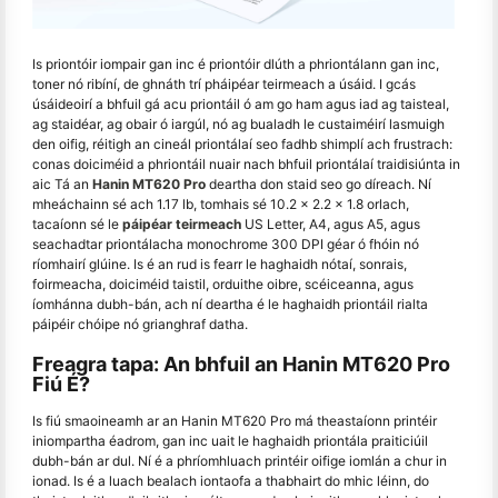
Is priontóir iompair gan inc é priontóir dlúth a phriontálann gan inc,
toner nó ribíní, de ghnáth trí pháipéar teirmeach a úsáid. I gcás
úsáideoirí a bhfuil gá acu priontáil ó am go ham agus iad ag taisteal,
ag staidéar, ag obair ó iargúl, nó ag bualadh le custaiméirí lasmuigh
den oifig, réitigh an cineál priontálaí seo fadhb shimplí ach frustrach:
conas doiciméid a phriontáil nuair nach bhfuil priontálaí traidisiúnta in
aic Tá an
Hanin MT620 Pro
deartha don staid seo go díreach. Ní
mheáchainn sé ach 1.17 lb, tomhais sé 10.2 × 2.2 × 1.8 orlach,
tacaíonn sé le
páipéar teirmeach
US Letter, A4, agus A5, agus
seachadtar priontálacha monochrome 300 DPI géar ó fhóin nó
ríomhairí glúine. Is é an rud is fearr le haghaidh nótaí, sonrais,
foirmeacha, doiciméid taistil, orduithe oibre, scéiceanna, agus
íomhánna dubh-bán, ach ní deartha é le haghaidh priontáil rialta
páipéir chóipe nó grianghraf datha.
Freagra tapa: An bhfuil an Hanin MT620 Pro
Fiú É?
Is fiú smaoineamh ar an Hanin MT620 Pro má theastaíonn printéir
iniompartha éadrom, gan inc uait le haghaidh priontála praiticiúil
dubh-bán ar dul. Ní é a phríomhluach printéir oifige iomlán a chur in
ionad. Is é a luach bealach iontaofa a thabhairt do mhic léinn, do