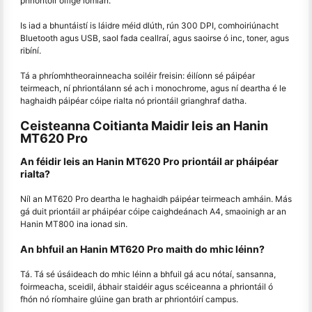
phriontóir oifige iomlán.
Is iad a bhuntáistí is láidre méid dlúth, rún 300 DPI, comhoiriúnacht
Bluetooth agus USB, saol fada ceallraí, agus saoirse ó inc, toner, agus
ribíní.
Tá a phríomhtheorainneacha soiléir freisin: éilíonn sé páipéar
teirmeach, ní phriontálann sé ach i monochrome, agus ní deartha é le
haghaidh páipéar cóipe rialta nó priontáil grianghraf datha.
Ceisteanna Coitianta Maidir leis an Hanin
MT620 Pro
An féidir leis an Hanin MT620 Pro priontáil ar pháipéar
rialta?
Níl an MT620 Pro deartha le haghaidh páipéar teirmeach amháin. Más
gá duit priontáil ar pháipéar cóipe caighdeánach A4, smaoinigh ar an
Hanin MT800 ina ionad sin.
An bhfuil an Hanin MT620 Pro maith do mhic léinn?
Tá. Tá sé úsáideach do mhic léinn a bhfuil gá acu nótaí, sansanna,
foirmeacha, sceidil, ábhair staidéir agus scéiceanna a phriontáil ó
fhón nó ríomhaire glúine gan brath ar phriontóirí campus.