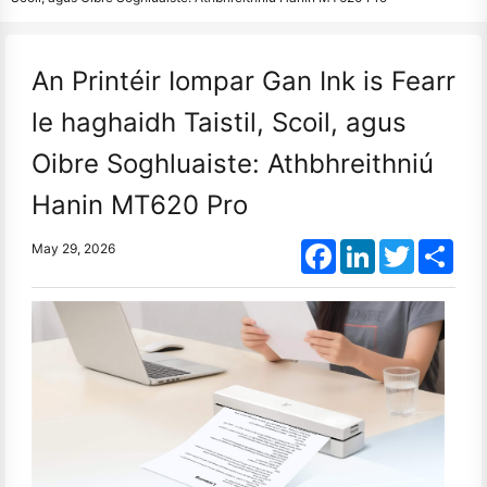
An Printéir Iompar Gan Ink is Fearr
le haghaidh Taistil, Scoil, agus
Oibre Soghluaiste: Athbhreithniú
Hanin MT620 Pro
Facebook
LinkedIn
Twitter
Shar
May 29, 2026