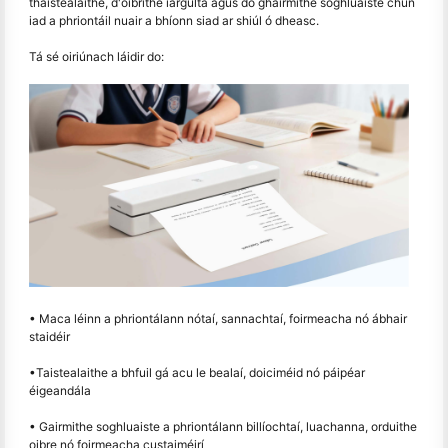
thaistealaithe, d'oibrithe iargúlta agus do ghairmithe soghluaiste chun
iad a phriontáil nuair a bhíonn siad ar shiúl ó dheasc.
Tá sé oiriúnach láidir do:
• Maca léinn a phriontálann nótaí, sannachtaí, foirmeacha nó ábhair
staidéir
•Taistealaithe a bhfuil gá acu le bealaí, doiciméid nó páipéar
éigeandála
• Gairmithe soghluaiste a phriontálann billíochtaí, luachanna, orduithe
oibre nó foirmeacha custaiméirí