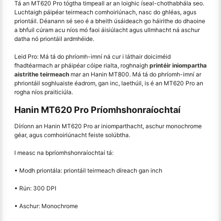
Tá an MT620 Pro tógtha timpeall ar an loighic íseal-chothabhála seo.
Luchtaigh páipéar teirmeach comhoiriúnach, nasc do ghléas, agus
priontáil. Déanann sé seo é a bheith úsáideach go háirithe do dhaoine
a bhfuil cúram acu níos mó faoi áisiúlacht agus ullmhacht ná aschur
datha nó priontáil ardmhéide.
Leid Pro: Má tá do phríomh-imní ná cur i láthair doiciméid
fhadtéarmach ar pháipéar cóipe rialta, roghnaigh
printéir iniompartha
aistrithe teirmeach
mar an Hanin MT800. Má tá do phríomh-imní ar
phriontáil soghluaiste éadrom, gan inc, laethúil, is é an MT620 Pro an
rogha níos praiticiúla.
Hanin MT620 Pro Príomhshonraíochtaí
Díríonn an Hanin MT620 Pro ar iniomparthacht, aschur monochrome
géar, agus comhoiriúnacht feiste solúbtha.
I measc na bpríomhshonraíochtaí tá:
• Modh priontála: priontáil teirmeach díreach gan inch
• Rún: 300 DPI
• Aschur: Monochrome