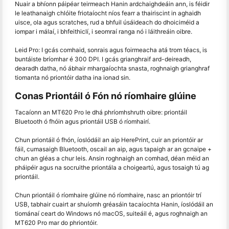
Nuair a bhíonn páipéar teirmeach Hanin ardchaighdeáin ann, is féidir
le leathanaigh chlóite friotaíocht níos fearr a thairiscint in aghaidh
uisce, ola agus scratches, rud a bhfuil úsáideach do dhoiciméid a
iompar i málaí, i bhfeithiclí, i seomraí ranga nó i láithreáin oibre.
Leid Pro: I gcás comhaid, sonrais agus foirmeacha atá trom téacs, is
buntáiste bríomhar é 300 DPI. I gcás grianghraif ard-deireadh,
dearadh datha, nó ábhair mhargaíochta snasta, roghnaigh grianghraf
tiomanta nó priontóir datha ina ionad sin.
Conas Priontáil ó Fón nó ríomhaire glúine
Tacaíonn an MT620 Pro le dhá phríomhshruth oibre: priontáil
Bluetooth ó fhóin agus priontáil USB ó ríomhairí.
Chun priontáil ó fhón, íoslódáil an aip HerePrint, cuir an priontóir ar
fáil, cumasaigh Bluetooth, oscail an aip, agus tapaigh ar an gcnaipe +
chun an gléas a chur leis. Ansin roghnaigh an comhad, déan méid an
pháipéir agus na socruithe priontála a choigeartú, agus tosaigh tú ag
priontáil.
Chun priontáil ó ríomhaire glúine nó ríomhaire, nasc an priontóir trí
USB, tabhair cuairt ar shuíomh gréasáin tacaíochta Hanin, íoslódáil an
tiománaí ceart do Windows nó macOS, suiteáil é, agus roghnaigh an
MT620 Pro mar do phriontóir.