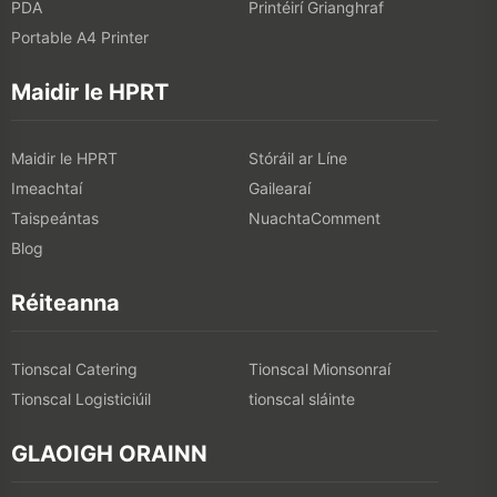
PDA
Printéirí Grianghraf
Portable A4 Printer
Maidir le HPRT
Maidir le HPRT
Stóráil ar Líne
Imeachtaí
Gailearaí
Taispeántas
NuachtaComment
Blog
Réiteanna
Tionscal Catering
Tionscal Mionsonraí
Tionscal Logisticiúil
tionscal sláinte
GLAOIGH ORAINN