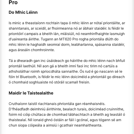
Pro
Do Mhic Léinn
Is minic a theastaíonn rochtain tapa ó mhic léinn ar nótaí priontáilte, ar
shanntanais, ar sceidil, ar fhoirmeanna nó ar ábhair staidéir. Is féidir le
priontóirí campais a bheith lán, míáisiúil, nó neamhinfhaighte lasmuigh
d'uaireanta áirithe. Tugann an MT620 Pro rogha priontála dlúth do
mhic léinn le haghaidh seomraí dorm, leabharlanna, spásanna staidéir,
agus árasáin chomhroinnte.
Tá a dhearadh gan inc úsáideach go háirithe do mhic léinn nach bhfuil
priontáil laethúil. Níl aon gá a bheith imní faoi inc tirim nó cartúis a
athsholáthar roimh spriocdháta sannaithe. Ós rud é go nascann sé le
fóin trí Bluetooth, is féidir le mic léinn doiciméid a phriontáil go díreach
ó chomhaid soghluaiste nó stóráil scamall freisin.
Maidir le Taistealaithe
Cruthaíonn taistil riachtanais phriontála gan réamhaisnéis.
D'fhéadfadh deimhniú áirithinte, bealach turais, doiciméad cruinnithe,
foirm nó cóip chúltaca de chomhad tábhachtach a bheith ag teastáil ó
thaistealaí. Níl ionaid ghnó óstáin ar fáil i gcónaí, agus tógann sé am
chun siopa cóipeála a aimsiú i gcathair neamhaitheanta.