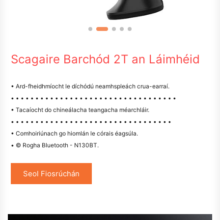
Scagaire Barchód 2T an Láimhéid
• Ard-fheidhmíocht le díchódú neamhspleách crua-earraí.
• • • • • • • • • • • • • • • • • • • • • • • • • • • • • • • • • •
• Tacaíocht do chineálacha teangacha méarchláir.
• • • • • • • • • • • • • • • • • • • • • • • • • • • • • • • • •
• Comhoiriúnach go hiomlán le córais éagsúla.
• © Rogha Bluetooth - N130BT.
Seol Fiosrúchán