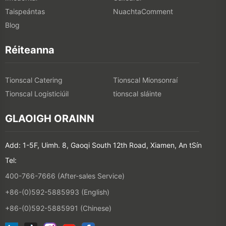
Taispeántas
NuachtaComment
Blog
Réiteanna
Tionscal Catering
Tionscal Mionsonraí
Tionscal Logisticiúil
tionscal sláinte
GLAOIGH ORAINN
Add: 1-5F, Uimh. 8, Gaoqi South 12th Road, Xiamen, An tSín
Tel:
400-766-7666 (After-sales Service)
+86-(0)592-5885993 (English)
+86-(0)592-5885991 (Chinese)