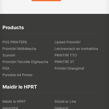
Products
POS PRINTERS
Lipéad Priontóirí
Priontóirí Móibíleacha
Leictreonach an tomhaltóra
Scanóirí
PRINTIRÍ TTO
Priontóirí Teicstíle Digiteacha
PRINTIRÍ 3T
PDA
Printéirí Grianghraf
Portable A4 Printer
Maidir le HPRT
Maidir le HPRT
Stóráil ar Líne
Imeachtaí
Gailearaí