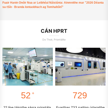
Fuair Hanin Onóir Nua ar Leibhéal Náisiúnta: Ainmnithe mar "2026 Déanta
sa tSín · Branda Iontaobhach ag Tomhaltóirí"
CÁN HPRT
Do Thoir, Priontáilte
56
781
+
22 líne táirgthe sásra priontála,
Fuarthas 733 paitinn údaraithe