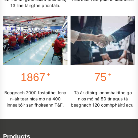
13 líne táirgthe priontála.
2000
80
+
+
Beagnach 2000 fostaithe, lena
Tá ár dtáirgí onnmhairithe go
n-áirítear níos mó ná 400
níos mó ná 80 tír agus tá
innealtóir san fhoireann T&F.
beagnach 120 comhpháirtí acu.
Products