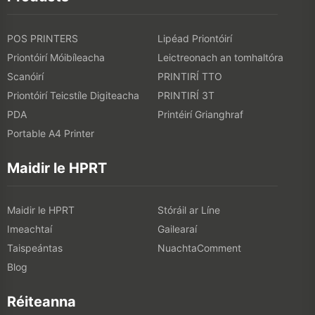
POS PRINTERS
Lipéad Priontóirí
Priontóirí Móibíleacha
Leictreonach an tomhaltóra
Scanóirí
PRINTIRÍ TTO
Priontóirí Teicstíle Digiteacha
PRINTIRÍ 3T
PDA
Printéirí Grianghraf
Portable A4 Printer
Maidir le HPRT
Maidir le HPRT
Stóráil ar Líne
Imeachtaí
Gailearaí
Taispeántas
NuachtaComment
Blog
Réiteanna