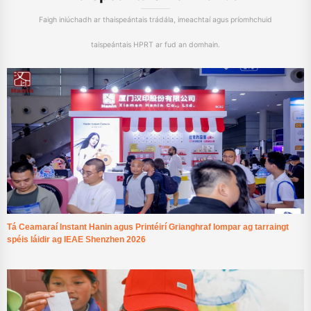
Faigh iniúchadh ar thaispeántais trádála, imeachtaí agus príomhchuid
taispeántais HPRT ar fud an domhain.
Tá Ceamaraí Instant Hanin agus Printéirí Grianghraf Iompar ag tarraingt
spéis láidir ag IEAE Shenzhen 2026