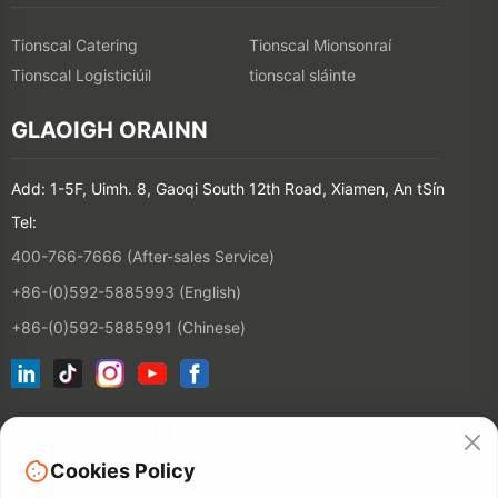
Tionscal Catering
Tionscal Mionsonraí
Tionscal Logisticiúil
tionscal sláinte
GLAOIGH ORAINN
Add: 1-5F, Uimh. 8, Gaoqi South 12th Road, Xiamen, An tSín
Tel:
400-766-7666 (After-sales Service)
+86-(0)592-5885993 (English)
+86-(0)592-5885991 (Chinese)
Ceangail le hÁr Liosta Ríomhphoist
Cookies Policy
CONTACT