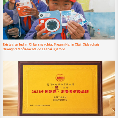
Taisteal ar fud an Chlár sneachta: Tugann Hanin Cláir Oideachais
Grianghrafadóireachta do Leanaí i Qamdo