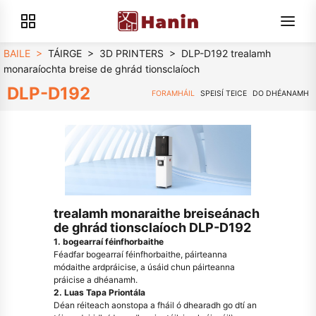
BAILE
>
TÁIRGE
>
3D PRINTERS
>
DLP-D192 trealamh
monaraíochta breise de ghrád tionsclaíoch
DLP-D192
FORAMHÁIL
SPEISÍ TEICE
DO DHÉANAMH
trealamh monaraithe breiseánach
de ghrád tionsclaíoch DLP-D192
1. bogearraí féinfhorbaithe
Féadfar bogearraí féinfhorbaithe, páirteanna
módaithe ardpráicise, a úsáid chun páirteanna
práicise a dhéanamh.
2. Luas Tapa Priontála
Déan réiteach aonstopa a fháil ó dhearadh go dtí an