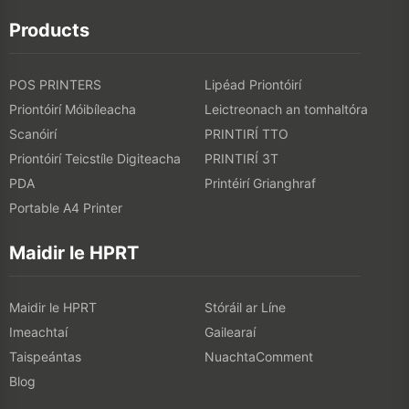
Products
POS PRINTERS
Lipéad Priontóirí
Priontóirí Móibíleacha
Leictreonach an tomhaltóra
Scanóirí
PRINTIRÍ TTO
Priontóirí Teicstíle Digiteacha
PRINTIRÍ 3T
PDA
Printéirí Grianghraf
Portable A4 Printer
Maidir le HPRT
Maidir le HPRT
Stóráil ar Líne
Imeachtaí
Gailearaí
Taispeántas
NuachtaComment
Blog