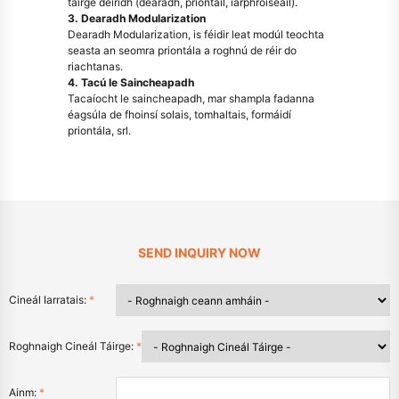
táirge deiridh (dearadh, priontáil, iarphróiseáil).
3. Dearadh Modularization
Dearadh Modularization, is féidir leat modúl teochta
seasta an seomra priontála a roghnú de réir do
riachtanas.
4. Tacú le Saincheapadh
Tacaíocht le saincheapadh, mar shampla fadanna
éagsúla de fhoinsí solais, tomhaltais, formáidí
priontála, srl.
SEND INQUIRY NOW
Cineál Iarratais:
*
Roghnaigh Cineál Táirge:
*
Ainm:
*