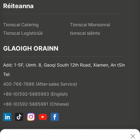
Réiteanna
Tionscal Catering
Tionscal Mionsonraí
Tionscal Logisticiúil
tionscal sláinte
GLAOIGH ORAINN
Add: 1-5F, Uimh. 8, Gaoqi South 12th Road, Xiamen, An tSín
Tel:
400-766-7666 (After-sales Service)
+86-(0)592-5885993 (English)
+86-(0)592-5885991 (Chinese)
Ceangail le hÁr Liosta Ríomhphoist