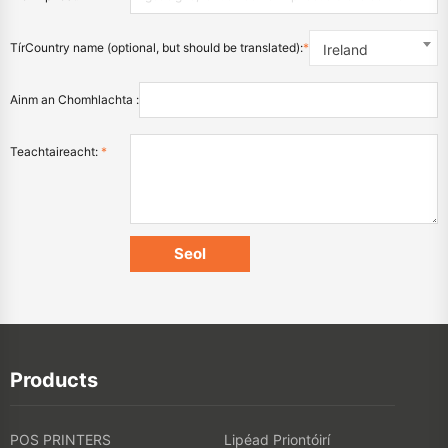
TírCountry name (optional, but should be translated):
*
Ireland
Ainm an Chomhlachta :
Teachtaireacht:
*
Products
POS PRINTERS
Lipéad Priontóirí