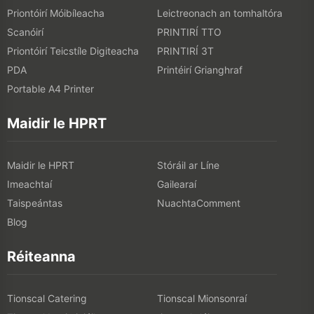
Priontóirí Móibíleacha
Leictreonach an tomhaltóra
Scanóirí
PRINTIRÍ TTO
Priontóirí Teicstíle Digiteacha
PRINTIRÍ 3T
PDA
Printéirí Grianghraf
Portable A4 Printer
Maidir le HPRT
Maidir le HPRT
Stóráil ar Líne
Imeachtaí
Gailearaí
Taispeántas
NuachtaComment
Blog
Réiteanna
Tionscal Catering
Tionscal Mionsonraí