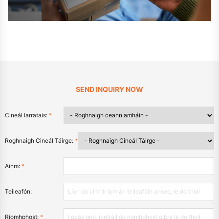
SEND INQUIRY NOW
Cineál Iarratais:
*
Roghnaigh Cineál Táirge:
*
Ainm:
*
Teileafón:
Ríomhphost:
*