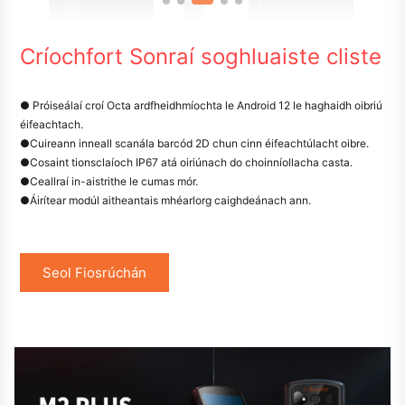
Críochfort Sonraí soghluaiste cliste
● Próiseálaí croí Octa ardfheidhmíochta le Android 12 le haghaidh oibriú
éifeachtach.
●
Cuireann inneall scanála barcód 2D chun cinn éifeachtúlacht oibre.
●
Cosaint tionsclaíoch IP67 atá oiriúnach do choinníollacha casta.
●
Ceallraí in-aistrithe le cumas mór.
●
Áirítear modúl aitheantais mhéarlorg caighdeánach ann.
Seol Fiosrúchán