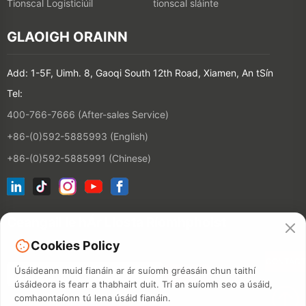
Tionscal Logisticiúil
tionscal sláinte
GLAOIGH ORAINN
Add: 1-5F, Uimh. 8, Gaoqi South 12th Road, Xiamen, An tSín
Tel:
400-766-7666 (After-sales Service)
+86-(0)592-5885993 (English)
+86-(0)592-5885991 (Chinese)
Ceangail le hÁr Liosta Ríomhphoist
Cookies Policy
CONTACT
Úsáideann muid fianáin ar ár suíomh gréasáin chun taithí
úsáideora is fearr a thabhairt duit. Trí an suíomh seo a úsáid,
comhaontaíonn tú lena úsáid fianáin.