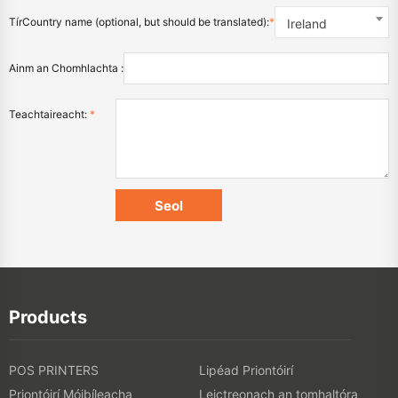
TírCountry name (optional, but should be translated):
*
Ireland
Ainm an Chomhlachta :
Teachtaireacht:
*
Products
POS PRINTERS
Lipéad Priontóirí
Priontóirí Móibíleacha
Leictreonach an tomhaltóra