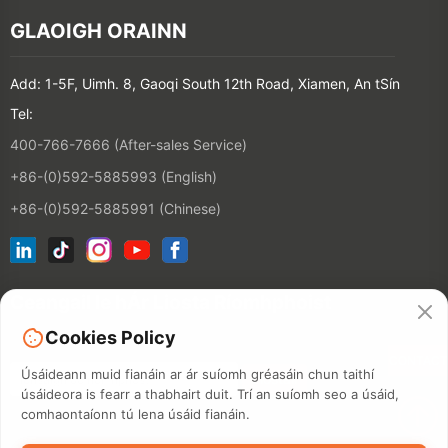
GLAOIGH ORAINN
Add: 1-5F, Uimh. 8, Gaoqi South 12th Road, Xiamen, An tSín
Tel:
400-766-7666 (After-sales Service)
+86-(0)592-5885993 (English)
+86-(0)592-5885991 (Chinese)
Ceangail le hÁr Liosta Ríomhphoist
Cookies Policy
CONTACT
Úsáideann muid fianáin ar ár suíomh gréasáin chun taithí
úsáideora is fearr a thabhairt duit. Trí an suíomh seo a úsáid,
comhaontaíonn tú lena úsáid fianáin.