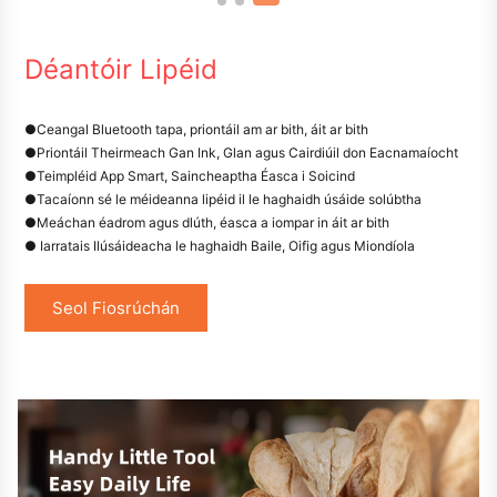
Déantóir Lipéid
●
Ceangal Bluetooth tapa, priontáil am ar bith, áit ar bith
●
Priontáil Theirmeach Gan Ink, Glan agus Cairdiúil don Eacnamaíocht
●
Teimpléid App Smart, Saincheaptha Éasca i Soicind
●
Tacaíonn sé le méideanna lipéid il le haghaidh úsáide solúbtha
●
Meáchan éadrom agus dlúth, éasca a iompar in áit ar bith
● Iarratais Ilúsáideacha le haghaidh Baile, Oifig agus Miondíola
Seol Fiosrúchán