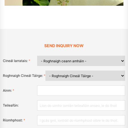
SEND INQUIRY NOW
Cineál Iarratais:
*
Roghnaigh Cineál Táirge:
*
Ainm:
*
Teileafón:
Ríomhphost:
*