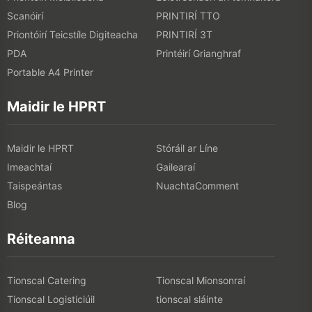
Scanóirí
PRINTIRÍ TTO
Priontóirí Teicstíle Digiteacha
PRINTIRÍ 3T
PDA
Printéirí Grianghraf
Portable A4 Printer
Maidir le HPRT
Maidir le HPRT
Stóráil ar Líne
Imeachtaí
Gailearaí
Taispeántas
NuachtaComment
Blog
Réiteanna
Tionscal Catering
Tionscal Mionsonraí
Tionscal Logisticiúil
tionscal sláinte