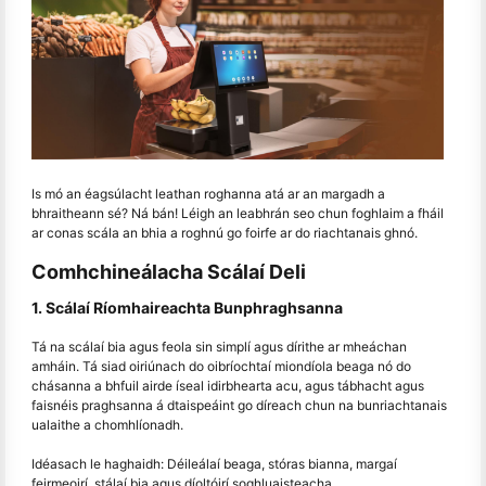
Is mó an éagsúlacht leathan roghanna atá ar an margadh a
bhraitheann sé? Ná bán! Léigh an leabhrán seo chun foghlaim a fháil
ar conas scála an bhia a roghnú go foirfe ar do riachtanais ghnó.
Comhchineálacha Scálaí Deli
1. Scálaí Ríomhaireachta Bunphraghsanna
Tá na scálaí bia agus feola sin simplí agus dírithe ar mheáchan
amháin. Tá siad oiriúnach do oibríochtaí miondíola beaga nó do
chásanna a bhfuil airde íseal idirbhearta acu, agus tábhacht agus
faisnéis praghsanna á dtaispeáint go díreach chun na bunriachtanais
ualaithe a chomhlíonadh.
Idéasach le haghaidh: Déileálaí beaga, stóras bianna, margaí
feirmeoirí, stálaí bia agus díoltóirí soghluaisteacha.