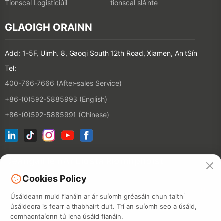
Tionscal Logisticiúil
tionscal sláinte
GLAOIGH ORAINN
Add: 1-5F, Uimh. 8, Gaoqi South 12th Road, Xiamen, An tSín
Tel:
400-766-7666 (After-sales Service)
+86-(0)592-5885993 (English)
+86-(0)592-5885991 (Chinese)
Ceangail le hÁr Liosta Ríomhphoist
Cookies Policy
CONTACT
Úsáideann muid fianáin ar ár suíomh gréasáin chun taithí
úsáideora is fearr a thabhairt duit. Trí an suíomh seo a úsáid,
comhaontaíonn tú lena úsáid fianáin.