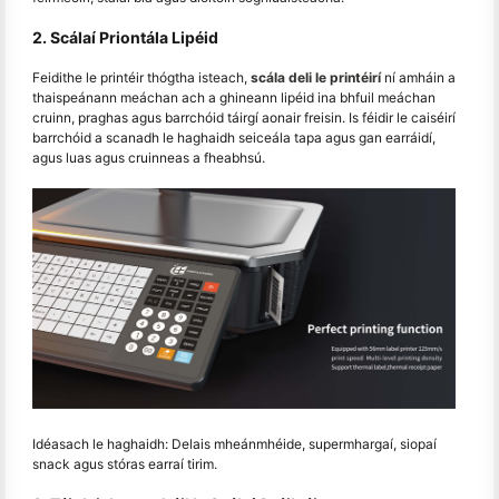
2. Scálaí Priontála Lipéid
Feidithe le printéir thógtha isteach,
scála deli le printéirí
ní amháin a
thaispeánann meáchan ach a ghineann lipéid ina bhfuil meáchan
cruinn, praghas agus barrchóid táirgí aonair freisin. Is féidir le caiséirí
barrchóid a scanadh le haghaidh seiceála tapa agus gan earráidí,
agus luas agus cruinneas a fheabhsú.
Idéasach le haghaidh: Delais mheánmhéide, supermhargaí, siopaí
snack agus stóras earraí tirim.