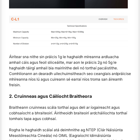
Áirítear sna nithe sin práicis 1g le haghaidh míreanna ardluacha
amhail cáis agus feoil sliiceáilte, mar aon le práicis 2g nó 5g le
haghaidh táirgí amhail bia mairínithe deli nó torthaí pacáistithe.
Comhlíonann an dearadh uilechuimsitheach seo ceanglais ardpráicise
mhíreanna níos lú agus cuireann sé earraí níos troma san áireamh
freisin.
2. Cruinneas agus Cáilíocht Braitheora
Braitheann cruinneas scála torthaí agus deli ar íogaireacht agus
cobhsaíocht a bhraiteoirí. Áiritheoidh braiteoirí ardcháilíochta torthaí
tomhais tapa agus cobhsaí.
Rogha le haghaidh scálaí atá deimhnithe ag NTEP (Clár Náisiúnta
Meastóireachta Cineála) nó OIML (Eagraíocht Idirnáisiúnta