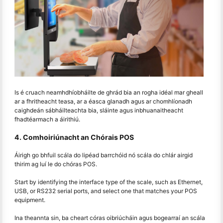
Is é cruach neamhdhíobháilte de ghrád bia an rogha idéal mar gheall
ar a fhritheacht teasa, ar a éasca glanadh agus ar chomhlíonadh
caighdeán sábháilteachta bia, sláinte agus inbhuanaitheacht
fhadtéarmach a áirithiú.
4. Comhoiriúnacht an Chórais POS
Áirigh go bhfuil scála do lipéad barrchóid nó scála do chlár airgid
thirim ag luí le do chóras POS.
Start by identifying the interface type of the scale, such as Ethernet,
USB, or RS232 serial ports, and select one that matches your POS
equipment.
Ina theannta sin, ba cheart córas oibriúcháin agus bogearraí an scála