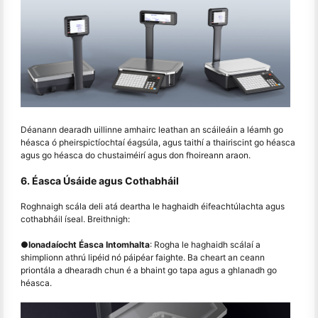
Déanann dearadh uillinne amhairc leathan an scáileáin a léamh go
héasca ó pheirspictíochtaí éagsúla, agus taithí a thairiscint go héasca
agus go héasca do chustaiméirí agus don fhoireann araon.
6. Éasca Úsáide agus Cothabháil
Roghnaigh scála deli atá deartha le haghaidh éifeachtúlachta agus
cothabháil íseal. Breithnigh:
●
Ionadaíocht Éasca Intomhalta
: Rogha le haghaidh scálaí a
shimplionn athrú lipéid nó páipéar faighte. Ba cheart an ceann
priontála a dhearadh chun é a bhaint go tapa agus a ghlanadh go
héasca.