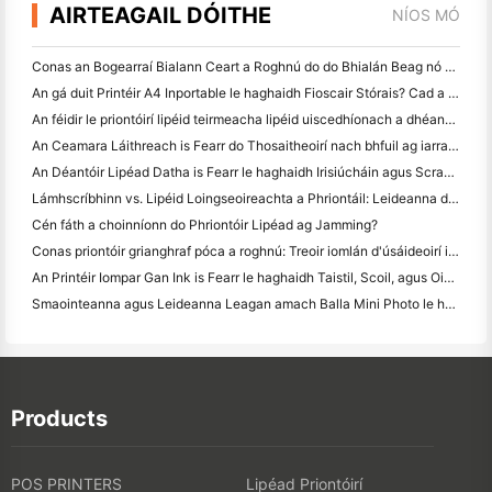
AIRTEAGAIL DÓITHE
NÍOS MÓ
Conas an Bogearraí Bialann Ceart a Roghnú do do Bhialán Beag nó Meánmhéide
An gá duit Printéir A4 Inportable le haghaidh Fioscair Stórais? Cad a Oibríonn i ndáiríre
An féidir le priontóirí lipéid teirmeacha lipéid uiscedhíonach a dhéanamh do tháirgí gnó beag?
An Ceamara Láithreach is Fearr do Thosaitheoirí nach bhfuil ag iarraidh páipéar a chaitheamh
An Déantóir Lipéad Datha is Fearr le haghaidh Irisiúcháin agus Scrapbooking: Cuir Tuilleadh Datha le Gach Leathanach
Lámhscríbhinn vs. Lipéid Loingseoireachta a Phriontáil: Leideanna do Ghnólachtaí Beaga in 2026
Cén fáth a choinníonn do Phriontóir Lipéad ag Jamming?
Conas priontóir grianghraf póca a roghnú: Treoir iomlán d'úsáideoirí iris, taistil agus iPhone
An Printéir Iompar Gan Ink is Fearr le haghaidh Taistil, Scoil, agus Oibre Soghluaiste: Athbhreithniú Hanin MT620 Pro
Smaointeanna agus Leideanna Leagan amach Balla Mini Photo le haghaidh maisiú seomra leapa agus dormitory
Products
POS PRINTERS
Lipéad Priontóirí