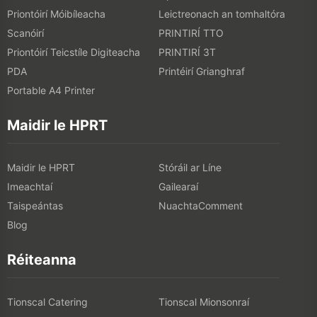
Priontóirí Móibíleacha
Leictreonach an tomhaltóra
Scanóirí
PRINTIRÍ TTO
Priontóirí Teicstíle Digiteacha
PRINTIRÍ 3T
PDA
Printéirí Grianghraf
Portable A4 Printer
Maidir le HPRT
Maidir le HPRT
Stóráil ar Líne
Imeachtaí
Gailearaí
Taispeántas
NuachtaComment
Blog
Réiteanna
Tionscal Catering
Tionscal Mionsonraí