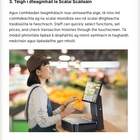
3. Téigh i dteagmháil le Scálaí Scáileáin
Agus comhéadan teagmhálach nua-aimseartha aige, tá níos mó
coimhdeachta ag na scalai miondíola seo ná scalai dhigiteacha
traidisiúnta le heochrach. Staff can quickly select functions, set
prices, and check transaction histories through the touchscreen. Tá
módúil phriontála lipéad á lánpháirtiú ag roinnt samhlach le haghaidh
meáchain agus lipéadaithe gan mhoill.