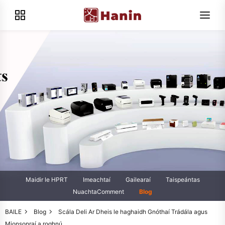
Maidir le HPRT
Imeachtaí
Gailearaí
Taispeántas
NuachtaComment
Blog
BAILE
Blog
Scála Deli Ar Dheis le haghaidh Gnóthaí Trádála agus
Mionsonraí a roghnú