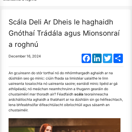
Scála Deli Ar Dheis le haghaidh
Gnóthaí Trádála agus Mionsonraí
a roghnú
Facebook
LinkedIn
Twitter
Shar
December 16, 2024
An gcuireann do stór torthaí nó do mhórmhargadh aghaidh ar na
dúshláin seo go minic: ciúin fhada sa limistéar ualaithe le linn
uaireanta tosaíochta nó uaireanta saoire; earráidí minic lipéid ar gá
athlipéadú; nó meáchan neamhchruinn a thugann gearáin do
chustaiméirí mar thoradh air? Féadfaidh
scála
teorainneacha
ardcháilíochta aghaidh a thabhairt ar na dúshláin sin go héifeachtach,
lena bhfeabhsófar éifeachtúlacht oibríochtúil agus sásamh an
chustaiméir.