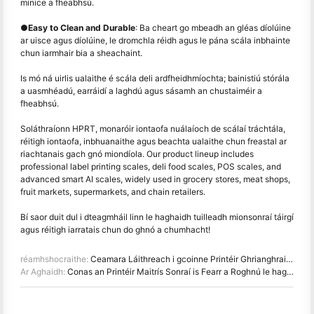
minice a fheabhsú.
●
Easy to Clean and Durable
: Ba cheart go mbeadh an gléas díolúine
ar uisce agus díolúine, le dromchla réidh agus le pána scála inbhainte
chun iarmhair bia a sheachaint.
Is mó ná uirlis ualaithe é scála deli ardfheidhmíochta; bainistiú stórála
a uasmhéadú, earráidí a laghdú agus sásamh an chustaiméir a
fheabhsú.
Soláthraíonn HPRT, monaróir iontaofa nuálaíoch de scálaí tráchtála,
réitigh iontaofa, inbhuanaithe agus beachta ualaithe chun freastal ar
riachtanais gach gnó miondíola. Our product lineup includes
professional label printing scales, deli food scales, POS scales, and
advanced smart AI scales, widely used in grocery stores, meat shops,
fruit markets, supermarkets, and chain retailers.
Bí saor duit dul i dteagmháil linn le haghaidh tuilleadh mionsonraí táirgí
agus réitigh iarratais chun do ghnó a chumhacht!
réamhshocraithe:
Ceamara Láithreach i gcoinne Printéir Ghrianghraif Iniompar: Cé acu is fearr duit?
Ar Aghaidh:
Conas an Printéir Maitrís Sonraí is Fearr a Roghnú le haghaidh Inrianaitheachta Táirge