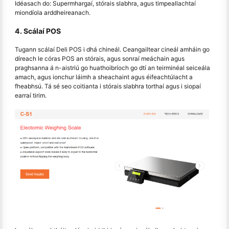
Idéasach do: Supermhargaí, stórais slabhra, agus timpeallachtaí
miondíola arddheireanach.
4. Scálaí POS
Tugann scálaí Deli POS i dhá chineál. Ceangailtear cineál amháin go
díreach le córas POS an stórais, agus sonraí meáchain agus
praghsanna á n-aistriú go huathoibríoch go dtí an teirminéal seiceála
amach, agus ionchur láimh a sheachaint agus éifeachtúlacht a
fheabhsú. Tá sé seo coitianta i stórais slabhra torthaí agus i siopaí
earraí tirim.