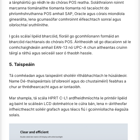
a lánpháirtiú go réidh le do chóras POS reatha. Soláthraíonn roinnt
marcanna tiománaithe tiomanta tiomanta nó tacaíocht do
phríomhshruthanna POS amhail SAP, Oracle agus córais miondíola
ginearálta, lena gcumasófar comhroinnt éifeachtach sonraí agus
oibríochtaí sruthlínithe.
I gcás scálaí lipéid bharcóid, fíoráil go gcomhlíonann formáid an
bharcóid riachtanais do chórais POS. Áiritheoidh sé go dtacaíonn sé le
comhchaighdeáin amhail EAN-13 nó UPC-A chun aitheantas cruinn
táirgí a ráthú agus seiceáil saor ó thaobh hassle.
5. Taispeáin
Tá comhéadan agus taispeáint shoiléir ríthábhachtach le húsáideoir.
Name Dé-thaispeántais (d'oibreoirí agus do chustaiméirí) feabhas a
chur ar thrédhearcacht agus ar iontaoibh.
Mar shampla, tá scála HPRT C-L1 ardfheidhmíochta le printéir lipéid
ag baint le scáileán LCD dotmhatrice le cúlra bán, lena n-áiritheofar
infheictheacht soiléir grafach agus téacs fiú i gcoinníollacha éagsúla
solais.