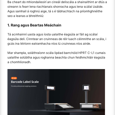
Ba cheart do mhiondaileoirí an cineál deliscála a shainaithint ar dtús a
oireann is fearr lena riachtanais shonracha agus lena scálaí úsáide.
Agus samhail á roghnú aige, tá s é tábhachtach na príomhghnéithe
seo a leanas a bhreithniú:
1. Rang agus Beartas Meáchain
Tá acmhainní uasta agus íosta ualaithe éagsúla ar fáil ag scálaí
éagsúla deli. Cinntear an cruinneas de réir luach céimnithe an scála, i
gcás ina léiríonn eatramhacha níos lú cruinneas níos airde.
Mar shampla, soláthraíonn scála lipéad barrchóid HPRT C-L1 cumais
ualaithe solúbtha agus roghanna beachta chun feidhmchláir éagsúla
a chomhlíonadh.