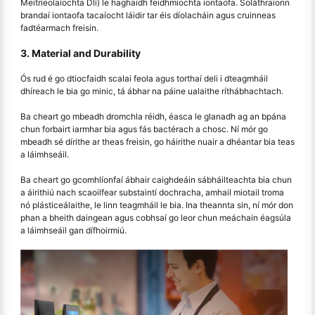
Meitrieolaíochta Dlí) le haghaidh feidhmíochta iontaofa. Soláthraíonn
brandaí iontaofa tacaíocht láidir tar éis díolacháin agus cruinneas
fadtéarmach freisin.
3. Material and Durability
Ós rud é go dtiocfaidh scalai feola agus torthaí deli i dteagmháil
dhíreach le bia go minic, tá ábhar na páine ualaithe ríthábhachtach.
Ba cheart go mbeadh dromchla réidh, éasca le glanadh ag an bpána
chun forbairt iarmhar bia agus fás bactérach a chosc. Ní mór go
mbeadh sé dírithe ar theas freisin, go háirithe nuair a dhéantar bia teas
a láimhseáil.
Ba cheart go gcomhlíonfaí ábhair caighdeáin sábháilteachta bia chun
a áirithiú nach scaoilfear substaintí dochracha, amhail miotail troma
nó plásticeálaithe, le linn teagmháil le bia. Ina theannta sin, ní mór don
phan a bheith daingean agus cobhsaí go leor chun meáchain éagsúla
a láimhseáil gan dífhoirmiú.