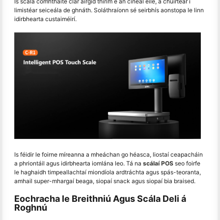
Is scála comhtháite clár airgid thirim é an cineál eile, a chuirtear i
limistéar seiceála de ghnáth. Soláthraíonn sé seirbhís aonstopa le linn
idirbhearta custaiméirí.
Is féidir le foirne míreanna a mheáchan go héasca, liostaí ceapacháin
a phriontáil agus idirbhearta iomlána leo. Tá na
scálaí POS
seo foirfe
le haghaidh timpeallachtaí miondíola ardtráchta agus spás-teoranta,
amhail super-mhargaí beaga, siopaí snack agus siopaí bia braised.
Eochracha le Breithniú Agus Scála Deli á
Roghnú