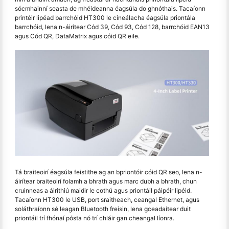
sócmhainní seasta de mhéideanna éagsúla do ghnóthais. Tacaíonn
printéir lipéad barrchóid HT300 le cineálacha éagsúla priontála
barrchóid, lena n-áirítear Cód 39, Cód 93, Cód 128, barrchóid EAN13
agus Cód QR, DataMatrix agus cóid QR eile.
Tá braiteoirí éagsúla feistithe ag an bpriontóir cóid QR seo, lena n-
áirítear braiteoirí folamh a bhrath agus marc dubh a bhrath, chun
cruinneas a áirithiú maidir le cothú agus priontáil páipéir lipéid.
Tacaíonn HT300 le USB, port sraitheach, ceangal Ethernet, agus
soláthraíonn sé leagan Bluetooth freisin, lena gceadaítear duit
priontáil trí fhónaí pósta nó trí chláir gan cheangal líonra.