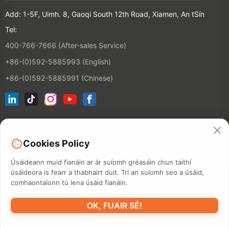
Add: 1-5F, Uimh. 8, Gaoqi South 12th Road, Xiamen, An tSín
Tel:
400-766-7666 (After-sales Service)
+86-(0)592-5885993 (English)
+86-(0)592-5885991 (Chinese)
Ceangail le hÁr Liosta Ríomhphoist
Cookies Policy
CONTACT
Úsáideann muid fianáin ar ár suíomh gréasáin chun taithí
úsáideora is fearr a thabhairt duit. Trí an suíomh seo a úsáid,
comhaontaíonn tú lena úsáid fianáin.
©2026 XIAMEN HANIN CO., LTD.
BEARTAS PHRÍOBHÁIDEACHTA
OK, FUAIR SÉ!
TÉARMA ÚSÁIDE
MAPA SUÍMH