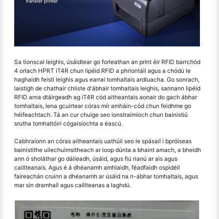
Sa tionscal leighis, úsáidtear go forleathan an print éir RFID barrchód
4 orlach HPRT iT4R chun lipéid RFID a phriontáil agus a chódú le
haghaidh feistí leighis agus earraí tomhaltais ardluacha. Go sonrach,
laistigh de chathair chliste d'ábhair tomhaltais leighis, sannann lipéid
RFID arna dtáirgeadh ag iT4R cód aitheantais aonair do gach ábhar
tomhaltais, lena gcuirtear córas mír amháin-cód chun feidhme go
héifeachtach. Tá an cur chuige seo ionstraimíoch chun bainistiú
srutha tomhaltóirí cógaisíochta a éascú.
Cabhraíonn an córas aitheantais uathúil seo le spásail i bpróiseas
bainistithe uilechuimsitheach ar loop dúnta a bhaint amach, a bheidh
ann ó sholáthar go dáileadh, úsáid, agus fiú rianú ar ais agus
caillteanais. Agus é á dhéanamh amhlaidh, féadfaidh ospidéil
faireachán cruinn a dhéanamh ar úsáid na n-ábhar tomhaltais, agus
mar sin dramhaíl agus caillteanas a laghdú.