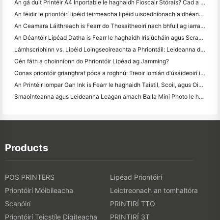
An gá duit Printéir A4 Inportable le haghaidh Fioscair Stórais? Cad a Oibríonn i ndáiríre
An féidir le priontóirí lipéid teirmeacha lipéid uiscedhíonach a dhéanamh do tháirgí gnó beag?
An Ceamara Láithreach is Fearr do Thosaitheoirí nach bhfuil ag iarraidh páipéar a chaitheamh
An Déantóir Lipéad Datha is Fearr le haghaidh Irisiúcháin agus Scrapbooking: Cuir Tuilleadh Datha le Gach Leathanach
Lámhscríbhinn vs. Lipéid Loingseoireachta a Phriontáil: Leideanna do Ghnólachtaí Beaga in 2026
Cén fáth a choinníonn do Phriontóir Lipéad ag Jamming?
Conas priontóir grianghraf póca a roghnú: Treoir iomlán d'úsáideoirí iris, taistil agus iPhone
An Printéir Iompar Gan Ink is Fearr le haghaidh Taistil, Scoil, agus Oibre Soghluaiste: Athbhreithniú Hanin MT620 Pro
Smaointeanna agus Leideanna Leagan amach Balla Mini Photo le haghaidh maisiú seomra leapa agus dormitory
Products
POS PRINTERS
Lipéad Priontóirí
Priontóirí Móibíleacha
Leictreonach an tomhaltóra
Scanóirí
PRINTIRÍ TTO
Priontóirí Teicstíle Digiteacha
PRINTIRÍ 3T