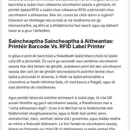
barrchód a úsáid chun clibeanna sócmhainní seasta a ghiniúint, nó
printéir lipéad RFID a úsáid chun clibeanna RFID a phriontáil chun
sócmhainní a aitheantas. Mar sin, conas ba chóir dúinn a roghnú?
Déanann an tAirteagal seo scrúdú ar na modhanna sin go
mionsonraithe, ag díriú ar a bhfabhracha faoi seach agus ag tabhairt
treoir ar a gcur i bhfeidhm.
Saincheaptha Saincheaptha á Aitheantas:
Printéir Barcode Vs. RFID Label Printer
Is gléas é print éir barrchóid a fhéadfaidh lipéid bharcchóid nó lipéid
cóid QR a phriontáil. Ós rud é go rachaidh saol seirbhíse sócmhainní
seasta thar dhá bhliain de ghnáth, úsáideann print éirí den sócmhainní
seasta den sórt sin de ghnáth teicneolaíocht aistrithe teirme chun
lipéid a phriontáil trí shrianta. Is féidir na lipéid phriontáilte a
chaomhnú ar feadh tréimhse fada, níl siad éasca a fhágáil, agus tá
siad díolmhar do chaillteanas.
Agus printéir bharcód aistrithe teirmeach á úsáid aige, tá cód QR
aonair feistithe ag gach sócmhainní seasta, a fheidhmíonn mar a
"cárta aitheantais digití". Scan é le WeChat nó le feidhmchlár eile
feidhmchláir shoghluaiseacha, agus is féidir leat uimhir, ainm,
sonraíochtaí, marc, samhail, duine atá i gceannas, agus stádas reatha
an mhíre a fheiceáil láithreach. Le linn fardail na sócmhainní seasta,
léitear an fhaisnéis sa chód QR trí ghléiseanna scanála amhail fóin