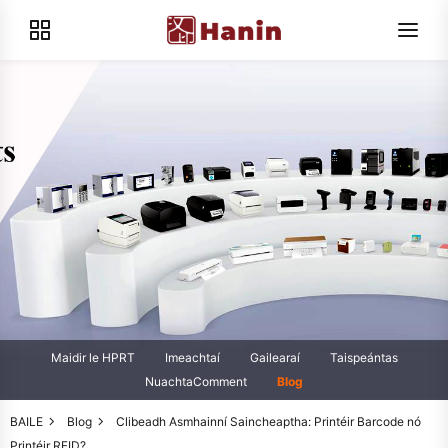
Maidir le HPRT
Imeachtaí
Gailearaí
Taispeántas
NuachtaComment
Blog
BAILE
Blog
Clibeadh Asmhainní Saincheaptha: Printéir Barcode nó
Printéir RFID?