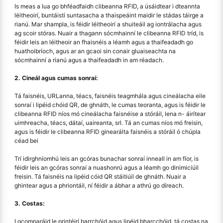
Is meas a lua go bhféadfaidh clibeanna RFID, a úsáidtear i dteannta
léitheoirí, buntáistí suntasacha a thaispeáint maidir le stádas táirge a
rianú. Mar shampla, is féidir léitheoirí a shuiteáil ag iontrálacha agus
ag scoir stóras. Nuair a thagann sócmhainní le clibeanna RFID tríd, is
féidir leis an léitheoir an fhaisnéis a léamh agus a thaifeadadh go
huathoibríoch, agus ar an gcaoi sin conair gluaiseachta na
sócmhainní a rianú agus a thaifeadadh in am réadach.
2. Cineál agus cumas sonraí:
Tá faisnéis, URLanna, téacs, faisnéis teagmhála agus cineálacha eile
sonraí i lipéid chóid QR, de ghnáth, le cumas teoranta, agus is féidir le
clibeanna RFID níos mó cineálacha faisnéise a stóráil, lena n- áirítear
uimhreacha, téacs, dátaí, uaireanta, srl. Tá an cumas níos mó freisin,
agus is féidir le clibeanna RFID ginearálta faisnéis a stóráil ó chúpla
céad bei
Trí idirghníomhú leis an gcóras bunachar sonraí inneall in am fíor, is
féidir leis an gcóras sonraí a nuashonrú agus a léamh go dinimiciúil
freisin. Tá faisnéis na lipéid cóid QR stáitiúil de ghnáth. Nuair a
ghintear agus a phriontáil, ní féidir a ábhar a athrú go díreach.
3. Costas:
I gcomparáid le printéirí barrchóid agus lipéid bharcchóid, tá costas na