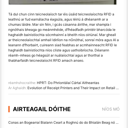
Tá dul chun cinn teicneolaíoch tar éis úsáid teicneolaíochta RFID a
leathnú ar fud earnálacha éagsúla, agus léiriú á dhéanamh ar a
chumas láidre. Mar sin féin, i gcás cásanna áirithe, mar shampla i
ngnóthais bheaga go meánmhéide, d’fhéadfadh printéir bharcóda le
haghaidh bainistíochta sócmhainní a bheith níos oiriúnaí. Mar gheall
ar theicneolaíochtaí amhail Idirlíon na nGnóthaí, sonraí móra agus AI a
leanann d’fhorbairt, cuireann siad feabhas ar acmhainneacht RFID le
haghaidh bainistíochta níos cliste agus uathoibríocha. Déanann
réamh-mheas go héagsúil ar nuálaíochtaí agus ar thorthaí a
thabharfaidh teicneolaíocht RFID amach anseo.
réamhshocraithe:
HPRT: Do Phriontálaí Cártaí Aitheantas
Ar Aghaidh:
Evolution of Receipt Printers and Their Impact on Retail Businesses
AIRTEAGAIL DÓITHE
NÍOS MÓ
Conas an Bogearraí Bialann Ceart a Roghnú do do Bhialán Beag nó Meánmhéide