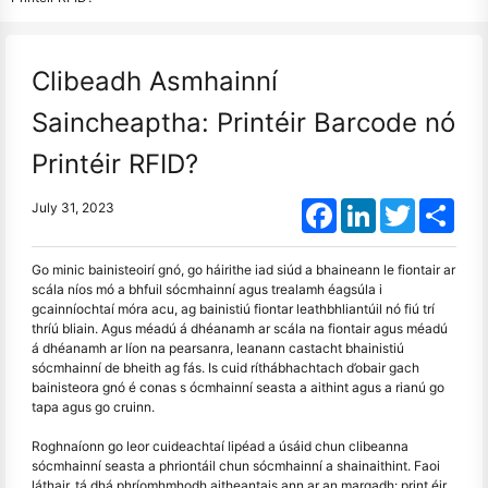
Clibeadh Asmhainní
Saincheaptha: Printéir Barcode nó
Printéir RFID?
Facebook
LinkedIn
Twitter
Shar
July 31, 2023
Go minic bainisteoirí gnó, go háirithe iad siúd a bhaineann le fiontair ar
scála níos mó a bhfuil sócmhainní agus trealamh éagsúla i
gcainníochtaí móra acu, ag bainistiú fiontar leathbhliantúil nó fiú trí
thríú bliain. Agus méadú á dhéanamh ar scála na fiontair agus méadú
á dhéanamh ar líon na pearsanra, leanann castacht bhainistiú
sócmhainní de bheith ag fás. Is cuid ríthábhachtach d’obair gach
bainisteora gnó é conas s ócmhainní seasta a aithint agus a rianú go
tapa agus go cruinn.
Roghnaíonn go leor cuideachtaí lipéad a úsáid chun clibeanna
sócmhainní seasta a phriontáil chun sócmhainní a shainaithint. Faoi
láthair, tá dhá phríomhmhodh aitheantais ann ar an margadh: print éir