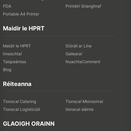
PDA
Printéirí Grianghraf
Portable A4 Printer
Maidir le HPRT
Maidir le HPRT
Stóráil ar Líne
Imeachtaí
Gailearaí
Taispeántas
NuachtaComment
Blog
Réiteanna
Tionscal Catering
Tionscal Mionsonraí
Tionscal Logisticiúil
tionscal sláinte
GLAOIGH ORAINN