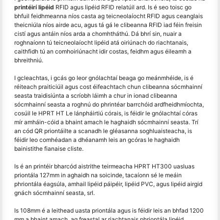
printéirí lipéid
RFID agus lipéid RFID relatúil ard. Is é seo toisc go
bhfuil feidhmeanna níos casta ag teicneolaíocht RFID agus ceanglais
theicniúla níos airde acu, agus tá gá le clibeanna RFID iad féin freisin
cistí agus antáin níos arda a chomhtháthú. Dá bhrí sin, nuair a
roghnaíonn tú teicneolaíocht lipéid atá oiriúnach do riachtanais,
caithfidh tú an comhoiriúnacht idir costas, feidhm agus éileamh a
bhreithniú.
I gcleachtas, i gcás go leor gnólachtaí beaga go meánmhéide, is é
réiteach praiticiúil agus cost éifeachtach chun clibeanna sócmhainní
seasta traidisiúnta a scríobh láimh a chur in ionad clibeanna
sócmhainní seasta a roghnú do phrintéar barrchóid ardfheidhmíochta,
cosúil le HPRT HT Le lánpháirtiú córais, is féidir le gnólachtaí córas
mír amháin-cóid a bhaint amach le haghaidh sócmhainní seasta. Trí
an cód QR priontáilte a scanadh le gléasanna soghluaisteacha, is
féidir leo comhéadan a dhéanamh leis an gcóras le haghaidh
bainistithe fianaise cliste.
Is é an printéir bharcód aistrithe teirmeacha HPRT HT300 uasluas
priontála 127mm in aghaidh na soicinde, tacaíonn sé le meáin
phriontála éagsúla, amhail lipéid páipéir, lipéid PVC, agus lipéid airgid
gnách sócmhainní seasta, srl.
Is 108mm é a leithead uasta priontála agus is féidir leis an bhfad 1200
mm a bhaint amach, ag freastal ar riachtanais phriontála lipéid