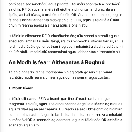
phróiseas seo ionchódú agus priontáil, faisnéis shonrach a ionchódú
sa chiip RFID, agus faisnéis infheicthe a phriontáil ar dromchla an
lipéid, amhail téacs, barrchóid nó cóid QR. Ar an mbealach seo, tugtar
faisnéis aonair aitheantais do gach clib RFID, agus is féidir é a úsáid
chun míreanna éagsúla a rianú agus a bhainistiú.
Is féidir le clibeanna RFID cineálacha éagsúla sonraí a stóráil agus a
sheoladh, amhail faisnéis táirgí, sraithuimhreacha, stádas fardail, srl. Is
féidir iad a úsáid go forleathan i logistic, i mbainistiú slabhra soláthair, i
rialú fardail, i mbainistiú sócmhainní agus i aitheantas aitheantais ait
An Modh Is fearr Aitheantas á Roghnú
Tá an cinneadh idir na modhanna sin ag brath go minic ar roinnt
fachtóirí: modh léamh, cineál agus cumas sonraí, agus costas.
1. Modh léamh:
Is féidir clibeanna RFID a léamh gan líne díreach radhairc agus
teagmháil fisiciúil, agus is féidir clibeanna éagsúla a léamh ag ardluas
agus fadfad ag an am céanna. Cuireadh sé seo i bhfeidhm go hiomlán
i dtaca le hiasachtaí agus le fardal leabhar i leabharlann. Ar a mhalairt,
ní mór cóid QR a scanadh ag ceamara, agus ní féidir cód QR amháin a
scanadh ag an am.