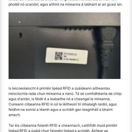
phoiblí nó scanóirí, agus aithint na míreanna á tabhairt ar an gcaoi sin.
Is teicneolaíocht é printéir lipéad RFID a úsáideann aitheantas
minicíochta rada chun míreanna a rianú. Tá sé comhdhéanta de chiip
agus d'antán, is féidir é a leabaithe nó a cheangal le míreanna.
Cuireann clibeanna RFID in iúl le léitheoirí trí mhalaigh raidió, agus
feidhm na sonraí a léamh agus a scríobh gan teagmháil a bhaint
amach.
Tar éis clibeanna folamh RFID a cheannach, caithfidh muid printéir
lipéad RFID a úsáid chun faisnéis lipéad a scríobh. Áirítear sa