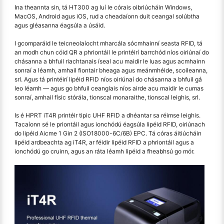
Ina theannta sin, tá HT300 ag luí le córais oibriúcháin Windows,
MacOS, Android agus iOS, rud a cheadaíonn duit ceangal solúbtha
agus gléasanna éagsúla a úsáid.
I gcomparáid le teicneolaíocht mharcála sócmhainní seasta RFID, tá
an modh chun cóid QR a phriontáil le printéirí barrchód níos oiriúnaí do
chásanna a bhfuil riachtanais íseal acu maidir le luas agus acmhainn
sonraí a léamh, amhail fiontair bheaga agus meánmhéide, scoileanna,
srl. Agus tá printéirí lipéid RFID níos oiriúnaí do chásanna a bhfuil gá
leo léamh — agus go bhfuil ceanglais níos airde acu maidir le cumas
sonraí, amhail físic stórála, tionscal monaraithe, tionscal leighis, srl.
Is é HPRT iT4R printéir tipic UHF RFID a dhéantar sa réimse leighis.
Tacaíonn sé le priontáil agus ionchódú éagsúla lipéid RFID, oiriúnach
do lipéid Aicme 1 Gin 2 (ISO18000-6C/6B) EPC. Tá córas áitiúcháin
lipéid ardbeachta ag iT4R, ar féidir lipéid RFID a phriontáil agus a
ionchódú go cruinn, agus an ráta léamh lipéid a fheabhsú go mór.