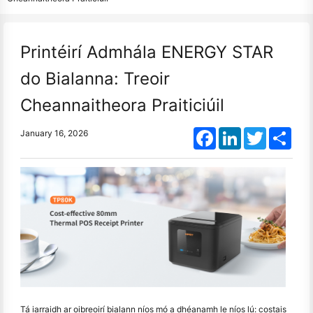
Printéirí Admhála ENERGY STAR
do Bialanna: Treoir
Cheannaitheora Praiticiúil
Facebook
LinkedIn
Twitter
Shar
January 16, 2026
Tá iarraidh ar oibreoirí bialann níos mó a dhéanamh le níos lú: costais