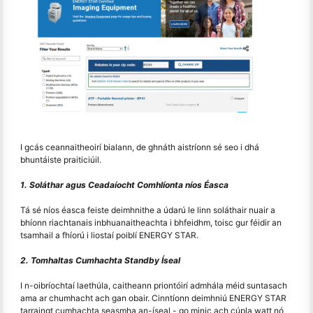
I gcás ceannaitheoirí bialann, de ghnáth aistríonn sé seo i dhá
bhuntáiste praiticiúil.
1. Soláthar agus Ceadaíocht Comhlíonta níos Éasca
Tá sé níos éasca feiste deimhnithe a údarú le linn soláthair nuair a
bhíonn riachtanais inbhuanaitheachta i bhfeidhm, toisc gur féidir an
tsamhail a fhíorú i liostaí poiblí ENERGY STAR.
2. Tomhaltas Cumhachta Standby Íseal
I n-oibríochtaí laethúla, caitheann priontóirí admhála méid suntasach
ama ar chumhacht ach gan obair. Cinntíonn deimhniú ENERGY STAR
tarraingt cumhachta seasmha an-íseal - go minic ach cúpla watt nó