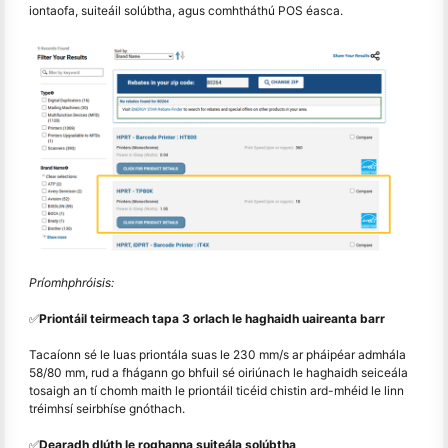
iontaofa, suiteáil solúbtha, agus comhtháthú POS éasca.
Príomhphróisis:
✅
Priontáil teirmeach tapa 3 orlach le haghaidh uaireanta barr
Tacaíonn sé le luas priontála suas le 230 mm/s ar pháipéar admhála
58/80 mm, rud a fhágann go bhfuil sé oiriúnach le haghaidh seiceála
tosaigh an tí chomh maith le priontáil ticéid chistin ard-mhéid le linn
tréimhsí seirbhíse gnóthach.
✅
Dearadh dlúth le roghanna suiteála solúbtha