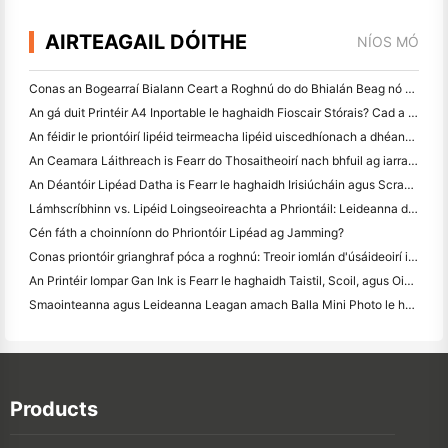
AIRTEAGAIL DÓITHE
NÍOS MÓ
Conas an Bogearraí Bialann Ceart a Roghnú do do Bhialán Beag nó Meánmhéide
An gá duit Printéir A4 Inportable le haghaidh Fioscair Stórais? Cad a Oibríonn i ndáiríre
An féidir le priontóirí lipéid teirmeacha lipéid uiscedhíonach a dhéanamh do tháirgí gnó beag?
An Ceamara Láithreach is Fearr do Thosaitheoirí nach bhfuil ag iarraidh páipéar a chaitheamh
An Déantóir Lipéad Datha is Fearr le haghaidh Irisiúcháin agus Scrapbooking: Cuir Tuilleadh Datha le Gach Leathanach
Lámhscríbhinn vs. Lipéid Loingseoireachta a Phriontáil: Leideanna do Ghnólachtaí Beaga in 2026
Cén fáth a choinníonn do Phriontóir Lipéad ag Jamming?
Conas priontóir grianghraf póca a roghnú: Treoir iomlán d'úsáideoirí iris, taistil agus iPhone
An Printéir Iompar Gan Ink is Fearr le haghaidh Taistil, Scoil, agus Oibre Soghluaiste: Athbhreithniú Hanin MT620 Pro
Smaointeanna agus Leideanna Leagan amach Balla Mini Photo le haghaidh maisiú seomra leapa agus dormitory
Products