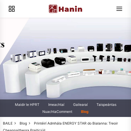
Maidir le HPRT
Imeachtaí
Gailearaí
Taispeántas
NuachtaComment
Blog
BAILE
Blog
Printéirí Admhála ENERGY STAR do Bialanna: Treoir
Cheannaitheora Praiticiúil