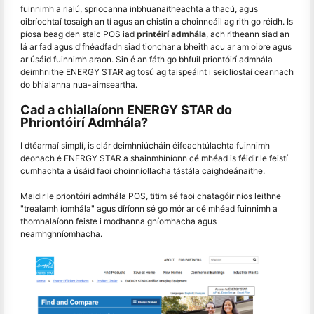
fuinnimh a rialú, spriocanna inbhuanaitheachta a thacú, agus
oibríochtaí tosaigh an tí agus an chistin a choinneáil ag rith go réidh. Is
píosa beag den staic POS iad
printéirí admhála
, ach ritheann siad an
lá ar fad agus d'fhéadfadh siad tionchar a bheith acu ar am oibre agus
ar úsáid fuinnimh araon. Sin é an fáth go bhfuil priontóirí admhála
deimhnithe ENERGY STAR ag tosú ag taispeáint i seicliostaí ceannach
do bhialanna nua-aimseartha.
Cad a chiallaíonn ENERGY STAR do
Phriontóirí Admhála?
I dtéarmaí simplí, is clár deimhniúcháin éifeachtúlachta fuinnimh
deonach é ENERGY STAR a shainmhíníonn cé mhéad is féidir le feistí
cumhachta a úsáid faoi choinníollacha tástála caighdeánaithe.
Maidir le priontóirí admhála POS, titim sé faoi chatagóir níos leithne
"trealamh íomhála" agus díríonn sé go mór ar cé mhéad fuinnimh a
thomhalaíonn feiste i modhanna gníomhacha agus
neamhghníomhacha.