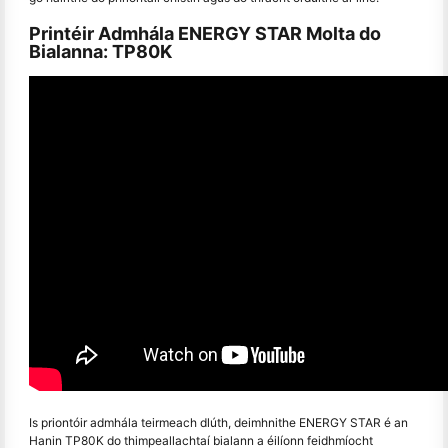
Printéir Admhála ENERGY STAR Molta do
Bialanna: TP80K
Is priontóir admhála teirmeach dlúth, deimhnithe ENERGY STAR é an
Hanin TP80K do thimpeallachtaí bialann a éilíonn feidhmíocht