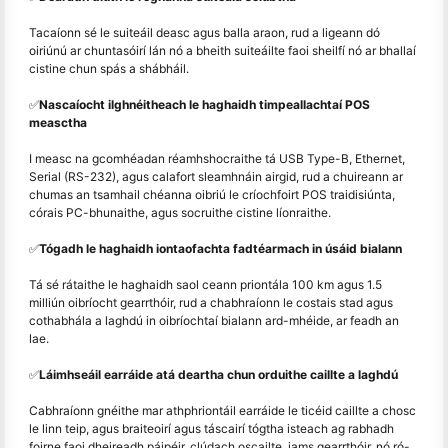
Tacaíonn sé le suiteáil deasc agus balla araon, rud a ligeann dó
oiriúnú ar chuntasóirí lán nó a bheith suiteáilte faoi sheilfí nó ar bhallaí
cistine chun spás a shábháil.
✅
Nascaíocht ilghnéitheach le haghaidh timpeallachtaí POS
measctha
I measc na gcomhéadan réamhshocraithe tá USB Type-B, Ethernet,
Serial (RS-232), agus calafort sleamhnáin airgid, rud a chuireann ar
chumas an tsamhail chéanna oibriú le críochfoirt POS traidisiúnta,
córais PC-bhunaithe, agus socruithe cistine líonraithe.
✅
Tógadh le haghaidh iontaofachta fadtéarmach in úsáid bialann
Tá sé rátaithe le haghaidh saol ceann priontála 100 km agus 1.5
milliún oibríocht gearrthóir, rud a chabhraíonn le costais stad agus
cothabhála a laghdú in oibríochtaí bialann ard-mhéide, ar feadh an
lae.
✅
Láimhseáil earráide atá deartha chun orduithe caillte a laghdú
Cabhraíonn gnéithe mar athphriontáil earráide le ticéid caillte a chosc
le linn teip, agus braiteoirí agus táscairí tógtha isteach ag rabhadh
foirne faoi dheireadh páipéir, clúdach oscailte, jams gearrthóir, nó ró-