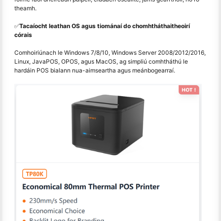
theamh.
✅
Tacaíocht leathan OS agus tiománaí do chomhtháthaitheoirí
córais
Comhoiriúnach le Windows 7/8/10, Windows Server 2008/2012/2016,
Linux, JavaPOS, OPOS, agus MacOS, ag simpliú comhtháthú le
hardáin POS bialann nua-aimseartha agus meánbogearraí.