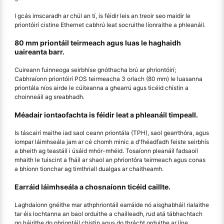
I gcás imscaradh ar chúl an tí, is féidir leis an treoir seo maidir le
priontóirí cistine Ethernet cabhrú leat socruithe líonraithe a phleanáil.
80 mm priontáil teirmeach agus luas le haghaidh
uaireanta barr.
Cuireann fuinneoga seirbhíse gnóthacha brú ar phriontóirí;
Cabhraíonn priontóirí POS teirmeacha 3 orlach (80 mm) le luasanna
priontála níos airde le cúiteanna a ghearrú agus ticéid chistin a
choinneáil ag sreabhadh.
Méadair iontaofachta is féidir leat a phleanáil timpeall.
Is táscairí maithe iad saol ceann priontála (TPH), saol gearrthóra, agus
iompar láimhseála jam ar cé chomh minic a d'fhéadfadh feiste seirbhís
a bheith ag teastáil i úsáid mhór-mhéid. Tosaíonn pleanáil fadsaoil
mhaith le tuiscint a fháil ar shaol an phriontóra teirmeach agus conas
a bhíonn tionchar ag timthriall dualgas ar chaitheamh.
Earráid láimhseála a chosnaíonn ticéid caillte.
Laghdaíonn gnéithe mar athphriontáil earráide nó aisghabháil rialaithe
tar éis lochtanna an baol orduithe a chailleadh, rud atá tábhachtach
go háirithe do phriontáil chistin agus do thrácht orduithe ar líne.