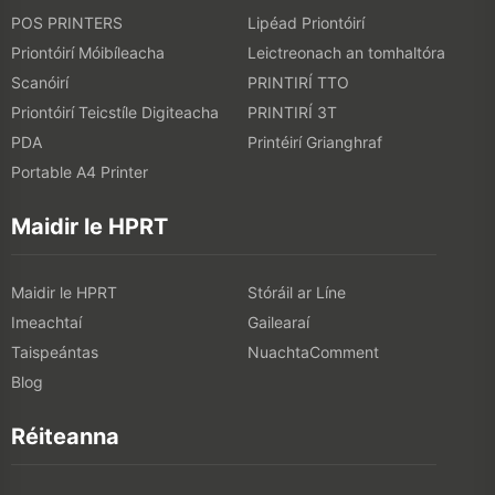
POS PRINTERS
Lipéad Priontóirí
Priontóirí Móibíleacha
Leictreonach an tomhaltóra
Scanóirí
PRINTIRÍ TTO
Priontóirí Teicstíle Digiteacha
PRINTIRÍ 3T
PDA
Printéirí Grianghraf
Portable A4 Printer
Maidir le HPRT
Maidir le HPRT
Stóráil ar Líne
Imeachtaí
Gailearaí
Taispeántas
NuachtaComment
Blog
Réiteanna