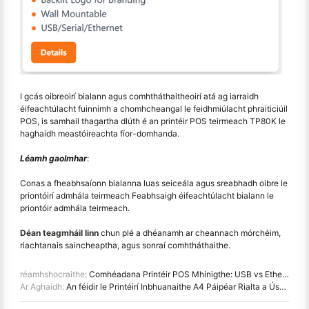
I gcás oibreoirí bialann agus comhtháthaitheoirí atá ag iarraidh
éifeachtúlacht fuinnimh a chomhcheangal le feidhmiúlacht phraiticiúil
POS, is samhail thagartha dlúth é an printéir POS teirmeach TP80K le
haghaidh meastóireachta fíor-domhanda.
Léamh gaolmhar
:
Conas a fheabhsaíonn bialanna luas seiceála agus sreabhadh oibre le
priontóirí admhála teirmeach Feabhsaigh éifeachtúlacht bialann le
priontóir admhála teirmeach.
Déan teagmháil linn
chun plé a dhéanamh ar cheannach mórchéim,
riachtanais saincheaptha, agus sonraí comhtháthaithe.
réamhshocraithe:
Comhéadana Printéir POS Mhínigthe: USB vs Ethernet vs Bluetooth Hanin ((HPRT) Treoir
Ar Aghaidh:
An féidir le Printéirí Inbhuanaithe A4 Páipéar Rialta a Úsáid? Sea, Seo Conas