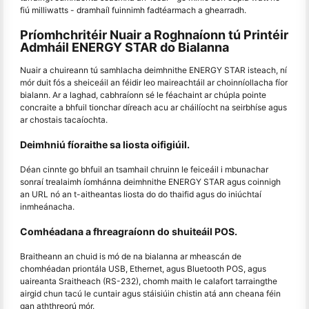
fiú milliwatts - dramhaíl fuinnimh fadtéarmach a ghearradh.
Príomhchritéir Nuair a Roghnaíonn tú Printéir
Admháil ENERGY STAR do Bialanna
Nuair a chuireann tú samhlacha deimhnithe ENERGY STAR isteach, ní
mór duit fós a sheiceáil an féidir leo maireachtáil ar choinníollacha fíor
bialann. Ar a laghad, cabhraíonn sé le féachaint ar chúpla pointe
concraite a bhfuil tionchar díreach acu ar cháilíocht na seirbhíse agus
ar chostais tacaíochta.
Deimhniú fíoraithe sa liosta oifigiúil.
Déan cinnte go bhfuil an tsamhail chruinn le feiceáil i mbunachar
sonraí trealaimh íomhánna deimhnithe ENERGY STAR agus coinnigh
an URL nó an t-aitheantas liosta do do thaifid agus do iniúchtaí
inmheánacha.
Comhéadana a fhreagraíonn do shuiteáil POS.
Braitheann an chuid is mó de na bialanna ar mheascán de
chomhéadan priontála USB, Ethernet, agus Bluetooth POS, agus
uaireanta Sraitheach (RS-232), chomh maith le calafort tarraingthe
airgid chun tacú le cuntair agus stáisiúin chistin atá ann cheana féin
gan aththreorú mór.