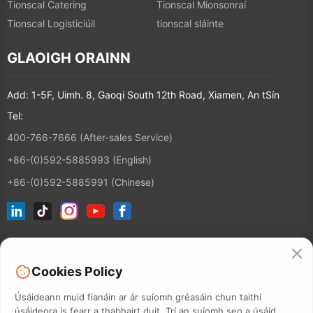
Tionscal Catering
Tionscal Mionsonraí
Tionscal Logisticiúil
tionscal sláinte
GLAOIGH ORAINN
Add: 1-5F, Uimh. 8, Gaoqi South 12th Road, Xiamen, An tSín
Tel:
400-766-7666 (After-sales Service)
+86-(0)592-5885993 (English)
+86-(0)592-5885991 (Chinese)
Ceangail le hÁr Liosta Ríomhphoist
Cookies Policy
CONTACT
Úsáideann muid fianáin ar ár suíomh gréasáin chun taithí
úsáideora is fearr a thabhairt duit. Trí an suíomh seo a úsáid,