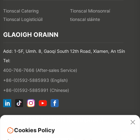
Tionscal Catering
Tionscal Mionsonraí
Tionscal Logisticiúil
tionscal sláinte
GLAOIGH ORAINN
Add: 1-5F, Uimh. 8, Gaoqi South 12th Road, Xiamen, An tSín
Tel:
400-766-7666 (After-sales Service)
+86-(0)592-5885993 (English)
+86-(0)592-5885991 (Chinese)
Ceangail le hÁr Liosta Ríomhphoist
Cookies Policy
CONTACT