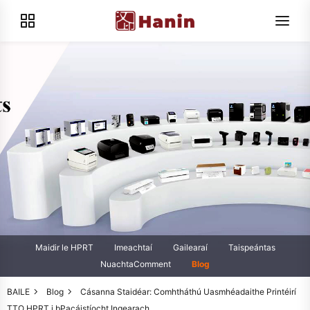
Maidir le HPRT
Imeachtaí
Gailearaí
Taispeántas
NuachtaComment
Blog
BAILE
Blog
Cásanna Staidéar: Comhtháthú Uasmhéadaithe Printéirí
TTO HPRT i bPacáistíocht Ingearach