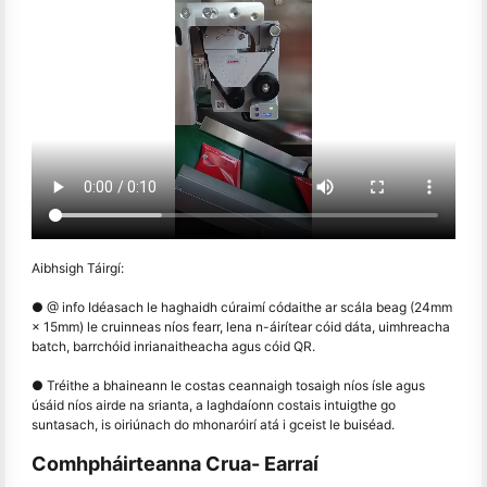
Aibhsigh Táirgí:
● @ info Idéasach le haghaidh cúraimí códaithe ar scála beag (24mm
× 15mm) le cruinneas níos fearr, lena n-áirítear cóid dáta, uimhreacha
batch, barrchóid inrianaitheacha agus cóid QR.
● Tréithe a bhaineann le costas ceannaigh tosaigh níos ísle agus
úsáid níos airde na srianta, a laghdaíonn costais intuigthe go
suntasach, is oiriúnach do mhonaróirí atá i gceist le buiséad.
Comhpháirteanna Crua- Earraí