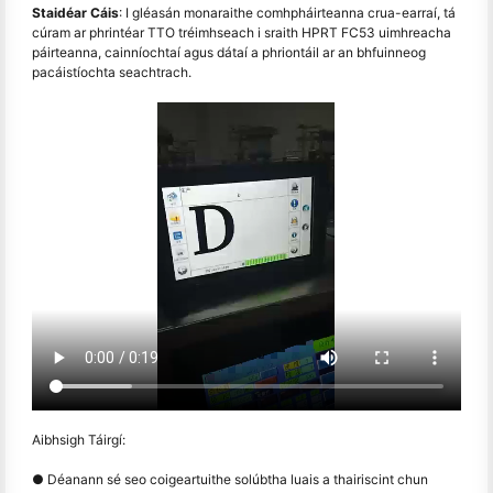
Staidéar Cáis
: I gléasán monaraithe comhpháirteanna crua-earraí, tá
cúram ar phrintéar TTO tréimhseach i sraith HPRT FC53 uimhreacha
páirteanna, cainníochtaí agus dátaí a phriontáil ar an bhfuinneog
pacáistíochta seachtrach.
Aibhsigh Táirgí:
● Déanann sé seo coigeartuithe solúbtha luais a thairiscint chun