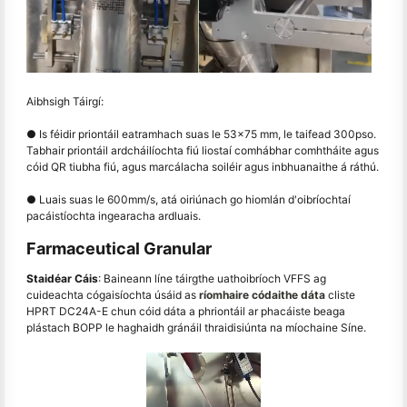
Aibhsigh Táirgí:
● Is féidir priontáil eatramhach suas le 53x75 mm, le taifead 300pso.
Tabhair priontáil ardcháilíochta fiú liostaí comhábhar comhtháite agus
cóid QR tiubha fiú, agus marcálacha soiléir agus inbhuanaithe á ráthú.
● Luais suas le 600mm/s, atá oiriúnach go hiomlán d'oibríochtaí
pacáistíochta ingearacha ardluais.
Farmaceutical Granular
Staidéar Cáis
: Baineann líne táirgthe uathoibríoch VFFS ag
cuideachta cógaisíochta úsáid as
ríomhaire códaithe dáta
cliste
HPRT DC24A-E chun cóid dáta a phriontáil ar phacáiste beaga
plástach BOPP le haghaidh gránáil thraidisiúnta na míochaine Síne.