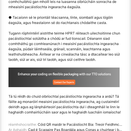
comhchuibhiú gan mhoill leis na luasanna oibriúcháin sonracha de
mheaisíní pacáistíochta ingearacha éagsúla.
● Tacaíonn sé le priontáil téacsanna, línte, siombailí agus lógóin
éagsúla, agus freastaíonn sé do riachtanais chódaithe casta.
Tugann róphrintéirí aistrithe teirme HPRT réiteach uilechoitinne chun
pacáistíochtaí solúbtha a chódú ar fud tionscail. Déanann siad
comhtháthú go comhleanúnach i meaisíní pacáistíochta ingearacha
éagsúla, púdair láimhseála, gránail, scannáin, leachtanna agus
leathshuibheacha. Áirítear ar na cineálacha tásc a dtacaítear leo siúl
taobh, siúl ar ais, siúl trí taobh, agus siúl ceithre taobh.
Tá tú réidh do chuid oibríochtaí pacáistíochta ingearacha a ardú? Tá
fáilte ag monaróirí meaisiní pacáistíochta ingearacha, ag custaiméirí
deiridh agus ag lánpháirteoirí pacáistíochta dul i dteagmháil le linn le
haghaidh comhairliúcháin saor agus le haghaidh luacháin iomaíocha!
réamhshocraithe:
Cóid QR maidir le Pacáistíocht Bia: Treoir Feidhmchláir agus Feidhmiúcháin
Ar Aghaidh:
Cad é Scagaire Pas Boardála agus Conas a chuirtear i bhfeidhm é in Aerfoirt?