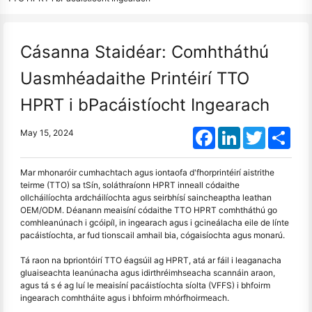
Cásanna Staidéar: Comhtháthú
Uasmhéadaithe Printéirí TTO
HPRT i bPacáistíocht Ingearach
Facebook
LinkedIn
Twitter
Shar
May 15, 2024
Mar mhonaróir cumhachtach agus iontaofa d'fhorprintéirí aistrithe
teirme (TTO) sa tSín, soláthraíonn HPRT inneall códaithe
ollcháilíochta ardcháilíochta agus seirbhísí saincheaptha leathan
OEM/ODM. Déanann meaisíní códaithe TTO HPRT comhtháthú go
comhleanúnach i gcóipíl, in ingearach agus i gcineálacha eile de línte
pacáistíochta, ar fud tionscail amhail bia, cógaisíochta agus monarú.
Tá raon na bpriontóirí TTO éagsúil ag HPRT, atá ar fáil i leaganacha
gluaiseachta leanúnacha agus idirthréimhseacha scannáin araon,
agus tá s é ag luí le meaisíní pacáistíochta síolta (VFFS) i bhfoirm
ingearach comhtháite agus i bhfoirm mhórfhoirmeach.