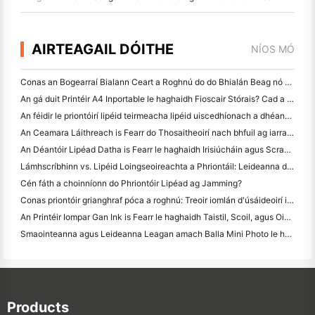
AIRTEAGAIL DÓITHE
NÍOS MÓ
Conas an Bogearraí Bialann Ceart a Roghnú do do Bhialán Beag nó Meánmhéide
An gá duit Printéir A4 Inportable le haghaidh Fioscair Stórais? Cad a Oibríonn i ndáiríre
An féidir le priontóirí lipéid teirmeacha lipéid uiscedhíonach a dhéanamh do tháirgí gnó beag?
An Ceamara Láithreach is Fearr do Thosaitheoirí nach bhfuil ag iarraidh páipéar a chaitheamh
An Déantóir Lipéad Datha is Fearr le haghaidh Irisiúcháin agus Scrapbooking: Cuir Tuilleadh Datha le Gach Leathanach
Lámhscríbhinn vs. Lipéid Loingseoireachta a Phriontáil: Leideanna do Ghnólachtaí Beaga in 2026
Cén fáth a choinníonn do Phriontóir Lipéad ag Jamming?
Conas priontóir grianghraf póca a roghnú: Treoir iomlán d'úsáideoirí iris, taistil agus iPhone
An Printéir Iompar Gan Ink is Fearr le haghaidh Taistil, Scoil, agus Oibre Soghluaiste: Athbhreithniú Hanin MT620 Pro
Smaointeanna agus Leideanna Leagan amach Balla Mini Photo le haghaidh maisiú seomra leapa agus dormitory
Products