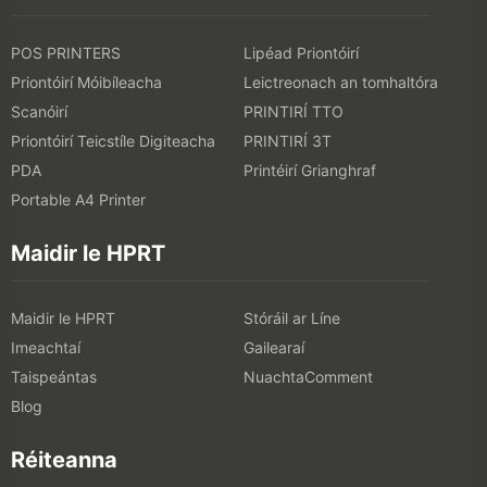
POS PRINTERS
Lipéad Priontóirí
Priontóirí Móibíleacha
Leictreonach an tomhaltóra
Scanóirí
PRINTIRÍ TTO
Priontóirí Teicstíle Digiteacha
PRINTIRÍ 3T
PDA
Printéirí Grianghraf
Portable A4 Printer
Maidir le HPRT
Maidir le HPRT
Stóráil ar Líne
Imeachtaí
Gailearaí
Taispeántas
NuachtaComment
Blog
Réiteanna