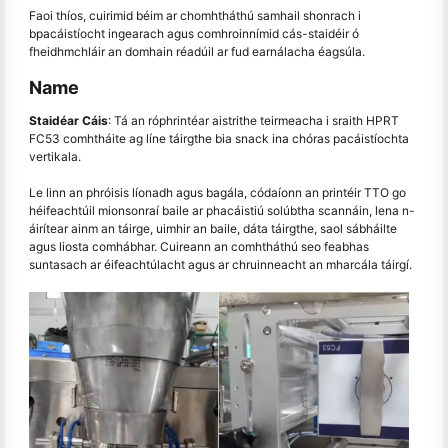
Faoi thíos, cuirimid béim ar chomhtháthú samhail shonrach i
bpacáistíocht ingearach agus comhroinnímid cás-staidéir ó
fheidhmchláir an domhain réadúil ar fud earnálacha éagsúla.
Name
Staidéar Cáis
: Tá an róphrintéar aistrithe teirmeacha i sraith HPRT
FC53 comhtháite ag líne táirgthe bia snack ina chóras pacáistíochta
vertikala.
Le linn an phróisis líonadh agus bagála, códaíonn an printéir TTO go
héifeachtúil mionsonraí baile ar phacáistiú solúbtha scannáin, lena n-
áirítear ainm an táirge, uimhir an baile, dáta táirgthe, saol sábháilte
agus liosta comhábhar. Cuireann an comhtháthú seo feabhas
suntasach ar éifeachtúlacht agus ar chruinneacht an mharcála táirgí.