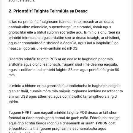
soghluaisteach.
2. Priontóirí Faighte Teirmiúla sa Deasc
Is iad na printéirí a fhaigheann fuinneamh teirmeach ar an deasc
cabhair oibre miondíola, supermhargaí, restorantaí, óstair agus
gnólachtaí eile a bhfuil suíomh socraithe acu. Is minic a chuirtear na
printéirí teirmeacha agus ordaithe seo ar deasc tosaigh, ar chistinní,
agus ar chomhairteáin sheiceála éagsúla, agus iad a lánpháirtiú go
héasca i gcórais uile-in-amháin nó mPOS.
Dearadh printéirí faighte POS ar an deasc le haghaidh priontála
ardtoirte agus oibriú leanúnach. Tugann siad i méideanna éagsúla,
agus is coitianta iad printéirí faighte 58 mm agus printéirí faighte 80
mm.
Is minic a bhíonn orthu gearrthóirí uathoibríocha le haghaidh deighilt
glan ar fháil, cumais móra róla páipéir, roghanna iomlána nascthachta
amhail USB agus Ethernet, agus comhtháthú tarraingtheora airgid
thirim.
Tugann HPRT raon éagsúil printéirí faighte POS deasc ar fáil chun
freastal ar riachtanais ghnólachtaí de gach méid. Féadfaidh tosaigh
agus gnólachtaí beaga roghnú a dhéanamh ar sraith
TP80N
cost
éifeachtach, a thairgeann praghsanna eacnamaíocha agus