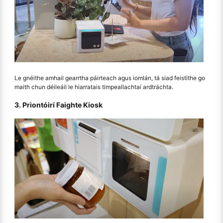
Le gnéithe amhail gearrtha páirteach agus iomlán, tá siad feistithe go
maith chun déileáil le hiarratais timpeallachtaí ardtráchta.
3. Priontóirí Faighte Kiosk