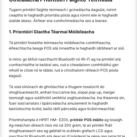
Tugann printéirí faighte teirmeach i gcineálacha éagsúla, roinnt
ceaptha le haghaidh priontála pósta agus roinnt eile le haghaidh
úsáide deasc. Áirítear sna comhchineálacha seo a leanas:
1. Priontóirí Glactha Téarmaí Móibíleacha
Tá printéirí fostaithe teirmeacha móibíleacha comhitheacha,
éifeachtacha beaga POS atá innealtha le haghaidh idirbheart ar siúl.
Is minic go bhfuil nascthacht Bluetooth nó Wi-Fi ag na printéirí atá
cumhachtaithe le batáraí seo, rud a cheadaíonn comhtháthú gan
mhoill le cliste nó le táblaí, rud a chruthaíonn réiteach POS pósta
éagsúil.
Tá siad oiriúnach do ghnólachtaí a thugann tosaíocht do
shoghluaisteacht, amhail truccanna bia, siopaí pop-up, margaí
lasmuigh agus soláthróirí seirbhísí soghluaisteacha. Ina theannta sin,
fuair siad iarratais i bpáirceálacha amusement le haghaidh
bainistíochta ticéid, bailiú táillí páirceála agus ticéid imeachtaí.
Príomhshampla é HPRT HM- E200,
printéir POS inláite
ag tosaigh.
Ag meáchan díreach níos mó ná 200 gram, tá an printéir fháil
shoghluaiseach seo ag gabháil le scáileán grafach LCD agus
nascthacht Bluetooth atá deacair d'úsáideoirí le péire gan iarracht le