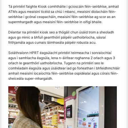
Tá printéirí faighte Kiosk comhtháite i gcioscáin féin-seirbhíse, amhail
ATMs agus meaisiní ticéid sa chiú i mbanc, meaisiní díolacháin féin-
seirbhíse i gcónaí ceapacháin, meaisiní féin-seirbhíse ag scor as an
supermhargadh agus meaisiní féin-seirbhíse in oifigí bhaile.
Déantar na printéirí kiosk seo a thógáil chun úsáid trom a sheoladh
agus go minic a bhfuil gearrthóirí páipéir uathoibríocha, sásraí
frithjamála agus cumais láimhseála páipéir robusta acu.
Soláthraíonn HPRT éagsúlacht printéirí teirmeacha i sonraíochtaí
agus i samhlacha éagsúla, lena n-áirítear roghanna 2 orlach agus 3
orlach le gearrthóirí uathoibríocha. Tugann na printéirí seo le
comhéadain éagsúla agus úsáidtear iad go forleathan i bhfeidhmchláir
amhail meaisíní íocaíochta féin-seirbhíse ospidéalaí agus córais féin-
sheiceála super-mhargaidh.