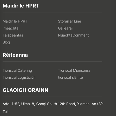
Maidir le HPRT
Maidir le HPRT
Stóráil ar Líne
Imeachtaí
Gailearaí
Taispeántas
NuachtaComment
Blog
Réiteanna
Tionscal Catering
Tionscal Mionsonraí
Tionscal Logisticiúil
tionscal sláinte
GLAOIGH ORAINN
Add: 1-5F, Uimh. 8, Gaoqi South 12th Road, Xiamen, An tSín
Tel: