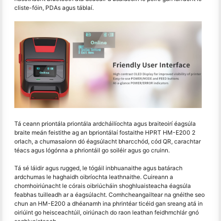
cliste-fóin, PDAs agus táblaí.
Tá ceann priontála priontála ardcháilíochta agus braiteoirí éagsúla
braite meán feistithe ag an bpriontálaí fostaithe HPRT HM-E200 2
orlach, a chumasaíonn dó éagsúlacht bharcchód, cód QR, carachtar
téacs agus lógónna a phriontáil go soiléir agus go cruinn.
Tá sé láidir agus rugged, le tógáil inbhuanaithe agus batárach
ardchumas le haghaidh oibríochta leathnaithe. Cuireann a
chomhoiriúnacht le córais oibriúcháin shoghluaisteacha éagsúla
feabhas tuilleadh ar a éagsúlacht. Comhcheangailtear na gnéithe seo
chun an HM-E200 a dhéanamh ina phrintéar ticéid gan sreang atá in
oiriúint go heisceachtúil, oiriúnach do raon leathan feidhmchlár gnó