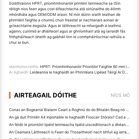
Soláthraíonn HPRT, príomhmhonaróir printéirí teirmeacha sa tSín
réitigh níos fearr agus cost éifeachtacha atá oiriúnaithe do éilimh
mhórdhála agus OEM/ODM araon. Ní mór dúinn sraith leathan de
phrintéirí faighte a chumrú chun freastal ar riachtanais aonair ár
gcleachtaine éagsúla. Agus ár láithreacht sa mhargadh á leathnú
againn, cuirimid ar dháilteoirí agus ar ghníomhairí atá ag iarraidh fás
frithpháirteach bheith ag gabháil linn le comhpháirtíochtaí rathúla a
chur ar bun.
réamhshocraithe:
HPRT: Príomhmhonaróir Priontóirí Faighte 80 mm le haghaidh tionscail éagsúla
Ar Aghaidh:
Leideanna le haghaidh an Phrintéara Lipéad Táirgí Ar Dheis a Roghnú
AIRTEAGAIL DÓITHE
NÍOS MÓ
Conas an Bogearraí Bialann Ceart a Roghnú do do Bhialán Beag nó Meánmhéide
An gá duit Printéir A4 Inportable le haghaidh Fioscair Stórais? Cad a Oibríonn i ndáiríre
An féidir le priontóirí lipéid teirmeacha lipéid uiscedhíonach a dhéanamh do tháirgí gnó beag?
An Ceamara Láithreach is Fearr do Thosaitheoirí nach bhfuil ag iarraidh páipéar a chaitheamh