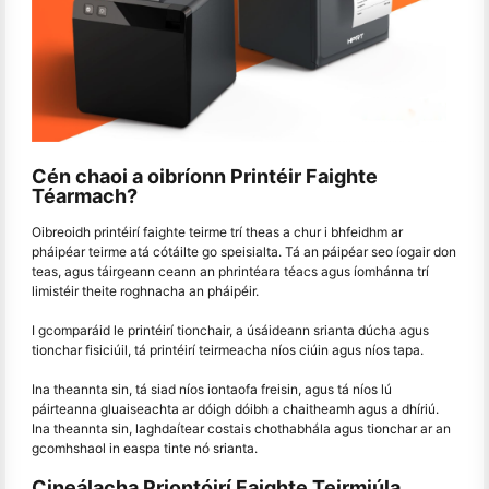
Cén chaoi a oibríonn Printéir Faighte
Téarmach?
Oibreoidh printéirí faighte teirme trí theas a chur i bhfeidhm ar
pháipéar teirme atá cótáilte go speisialta. Tá an páipéar seo íogair don
teas, agus táirgeann ceann an phrintéara téacs agus íomhánna trí
limistéir theite roghnacha an pháipéir.
I gcomparáid le printéirí tionchair, a úsáideann srianta dúcha agus
tionchar fisiciúil, tá printéirí teirmeacha níos ciúin agus níos tapa.
Ina theannta sin, tá siad níos iontaofa freisin, agus tá níos lú
páirteanna gluaiseachta ar dóigh dóibh a chaitheamh agus a dhíriú.
Ina theannta sin, laghdaítear costais chothabhála agus tionchar ar an
gcomhshaol in easpa tinte nó srianta.
Cineálacha Priontóirí Faighte Teirmiúla