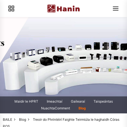
Maidir le HPRT
Imeachtaí
Gailearaí
Taispeántas
NuachtaComment
Blog
BAILE
Blog
Treoir do Phrintéirí Faighte Teirmiúla le haghaidh Córas
POS