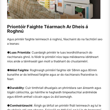
Priontóir Faighte Téarmach Ar Dheis á
Roghnú
Agus printéir faighte teirmeach á roghnú, féachaint do na fachtóirí seo
a leanas:
●
Luas Priontála
: Cuardaigh printéir le luas leordhóthanach do
riachtanais ghnó. Is féidir le printéirí níos tapa méideanna idirbheart
níos airde a láimhseáil gan moill a thabhairt do chustaiméirí.
●
Méid Faighte
: Roghnaigh printéirí faighte idir 58mm agus 80mm
bunaithe ar do leithead faighte agus ar do riachtanais fhaisnéise is
fearr.
●
Durability
: Cuir timthriall dhualgais an phrintéara san áireamh agus
tógáil cáilíochta, go háirithe le haghaidh timpeallachtaí ardmhéide
agus éilimh amhail cócain agus ús áid lasmuigh.
●
Comhoiriúnacht
: Áirigh go bhfuil an printéir fháil teirmeach ag luí le
do chórais atá ann cheana. Seiceáil go bhfuil tú ag luí le do bogearraí