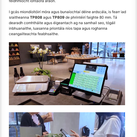
feidhmíocht iontaofa araon.
I gcás miondíoltóirí móra agus bunaíochtaí déine ardscála, is fearr iad
sraitheanna
TP808
agus
TP809
de phrintéirí faighte 80 mm. Tá
dearadh comhtháite agus éigeantach ag na samhail seo, tógáil
inbhuanaithe, luasanna priontála níos tapa agus roghanna
ceangailteachta feabhsaithe.