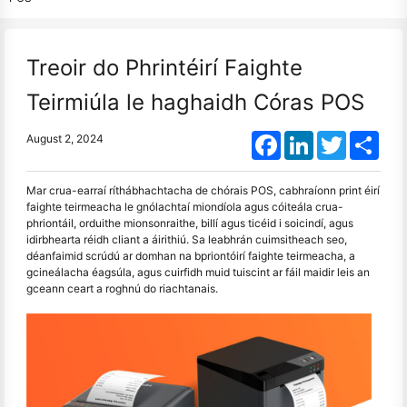
Treoir do Phrintéirí Faighte
Teirmiúla le haghaidh Córas POS
Facebook
LinkedIn
Twitter
Shar
August 2, 2024
Mar crua-earraí ríthábhachtacha de chórais POS, cabhraíonn print éirí
faighte teirmeacha le gnólachtaí miondíola agus cóiteála crua-
phriontáil, orduithe mionsonraithe, billí agus ticéid i soicindí, agus
idirbhearta réidh cliant a áirithiú. Sa leabhrán cuimsitheach seo,
déanfaimid scrúdú ar domhan na bpriontóirí faighte teirmeacha, a
gcineálacha éagsúla, agus cuirfidh muid tuiscint ar fáil maidir leis an
gceann ceart a roghnú do riachtanais.