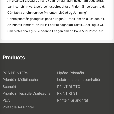
An Déantóir Lipéad Datha is Fearr le haghaidh Irisiúcháin agus Scrapbooking: Cuir Tuilleadh Datha le Gach Leathanach
Lámhscríbhinn vs. Lipéid Loingseoireachta a Phriontáil: Leideanna do Ghnólachtaí Beaga in 2026
Cén fáth a choinníonn do Phriontóir Lipéad ag Jamming?
Conas priontóir grianghraf póca a roghnú: Treoir iomlán d'úsáideoirí iris, taistil agus iPhone
An Printéir Iompar Gan Ink is Fearr le haghaidh Taistil, Scoil, agus Oibre Soghluaiste: Athbhreithniú Hanin MT620 Pro
Smaointeanna agus Leideanna Leagan amach Balla Mini Photo le haghaidh maisiú seomra leapa agus dormitory
Products
POS PRINTERS
Lipéad Priontóirí
Priontóirí Móibíleacha
Leictreonach an tomhaltóra
Scanóirí
PRINTIRÍ TTO
Priontóirí Teicstíle Digiteacha
PRINTIRÍ 3T
PDA
Printéirí Grianghraf
Portable A4 Printer