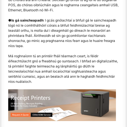
POS, do chóras oibriúcháin agus le roghanna ceangaltais amhail USB,
Ethernet, Bluetooth nó Wi-Fi.
●
Is gá saincheapadh
: I gcás gnólachtaí a bhfuil gá le saincheapadh
lógó nó le comhtháthóirí córais a bhfuil feidhmiúlachtaí breise ag
teastáil orthu, is molta dul i dteagmháil go díreach le monaróirí an
phrintéara fháil. Áiritheoidh sé sin go gcomhlíontar riachtanais
shonracha, go minic ag praghsanna níos fearr agus le huaire freagra
níos tapa.
Má roghnaíonn tú an printéir fháil téarmach ceart, is féidir
éifeachtúlacht gnó a fheabhsú go suntasach. I bhfad an digitalizaithe,
tá printéirí faighte teirmeacha ag lánpháirtiú go dlúth le
teicneolaíochtaí nua amhail íocaíochtaí soghluaisteacha agus
seirbhísí cumaisc, agus an bealach atá ann le haghaidh feidhmchlár
níos nuálaíoch.