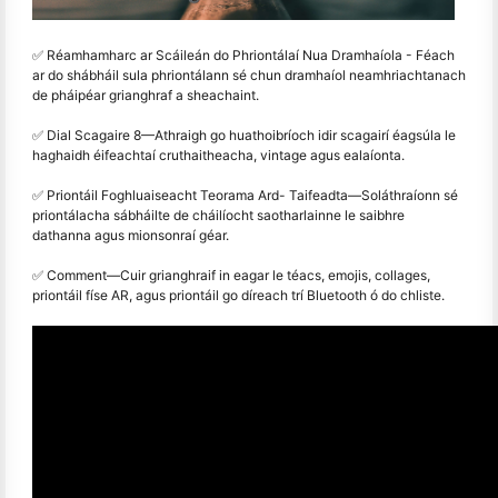
✅ Réamhamharc ar Scáileán do Phriontálaí Nua Dramhaíola - Féach
ar do shábháil sula phriontálann sé chun dramhaíol neamhriachtanach
de pháipéar grianghraf a sheachaint.
✅ Dial Scagaire 8
—
Athraigh go huathoibríoch idir scagairí éagsúla le
haghaidh éifeachtaí cruthaitheacha, vintage agus ealaíonta.
✅ Priontáil Foghluaiseacht Teorama Ard- Taifeadta
—
Soláthraíonn sé
priontálacha sábháilte de cháilíocht saotharlainne le saibhre
dathanna agus mionsonraí géar.
✅ Comment
—
Cuir grianghraif in eagar le téacs, emojis, collages,
priontáil físe AR, agus priontáil go díreach trí Bluetooth ó do chliste.