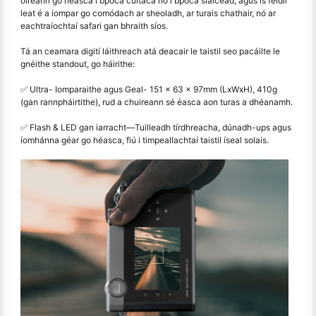
oireann go héasca i bpóca cúltaca nó i bpóca siaicéad, agus is féidir
leat é a iompar go comódach ar sheoladh, ar turais chathair, nó ar
eachtraíochtaí safari gan bhraith síos.
Tá an ceamara digití láithreach atá deacair le taistil seo pacáilte le
gnéithe standout, go háirithe:
✅ Ultra- Iomparaithe agus Geal- 151 × 63 × 97mm (LxWxH), 410g
(gan rannpháirtithe), rud a chuireann sé éasca aon turas a dhéanamh.
✅ Flash & LED gan iarracht
—
Tuilleadh tírdhreacha, dúnadh-ups agus
íomhánna géar go héasca, fiú i timpeallachtaí taistil íseal solais.