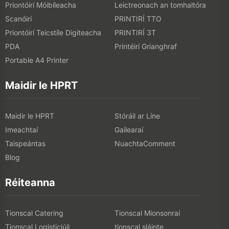
Priontóirí Móibíleacha
Leictreonach an tomhaltóra
Scanóirí
PRINTIRÍ TTO
Priontóirí Teicstíle Digiteacha
PRINTIRÍ 3T
PDA
Printéirí Grianghraf
Portable A4 Printer
Maidir le HPRT
Maidir le HPRT
Stóráil ar Líne
Imeachtaí
Gailearaí
Taispeántas
NuachtaComment
Blog
Réiteanna
Tionscal Catering
Tionscal Mionsonraí
Tionscal Logisticiúil
tionscal sláinte