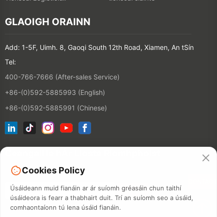
GLAOIGH ORAINN
Add: 1-5F, Uimh. 8, Gaoqi South 12th Road, Xiamen, An tSín
Tel:
400-766-7666 (After-sales Service)
+86-(0)592-5885993 (English)
+86-(0)592-5885991 (Chinese)
Ceangail le hÁr Liosta Ríomhphoist
Cookies Policy
CONTACT
Úsáideann muid fianáin ar ár suíomh gréasáin chun taithí
úsáideora is fearr a thabhairt duit. Trí an suíomh seo a úsáid,
comhaontaíonn tú lena úsáid fianáin.