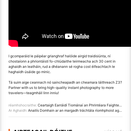
I gcomparáid le páipéar grianghraf halóide airgid traidisiúnta, ní
chostaíonn a phriontáistí fo-chlúdaithe teirmeacha ach 30 cent in
aghaidh an leatháin, rud a dhéanann sé rogha cost éifeachtach le
haghaidh úsáide go minic.
Tá suim aige ceannach nó saincheapadh an cheamara láithreach Z3?
Partner with us to bring high-quality instant photography to more
travelers
—
teagmháil linn inniu!
réamhshocraithe:
Ceartaigh Earráidí Tiománaí an Phrintéara Faighte: 5 Réiteach Réiteach( 2025)
Ar Aghaidh:
Anailís Domhain ar an margadh tráchtála ríomhphoist agus ar Dúshláin Logisticiúla sa MheánThoir in 2025