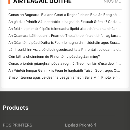
AIRTEAGAIL DÓITHE
NÍOS MÓ
Conas an Bogearraí Bialann Ceart a Roghnú do do Bhialán Beag nó Meánmhéide
An gá duit Printéir A4 Inportable le haghaidh Fioscair Stórais? Cad a Oibríonn i ndáiríre
An féidir le priontóirí lipéid teirmeacha lipéid uiscedhíonach a dhéanamh do tháirgí gnó beag?
An Ceamara Láithreach is Fearr do Thosaitheoirí nach bhfuil ag iarraidh páipéar a chaitheamh
An Déantóir Lipéad Datha is Fearr le haghaidh Irisiúcháin agus Scrapbooking: Cuir Tuilleadh Datha le Gach Leathanach
Lámhscríbhinn vs. Lipéid Loingseoireachta a Phriontáil: Leideanna do Ghnólachtaí Beaga in 2026
Cén fáth a choinníonn do Phriontóir Lipéad ag Jamming?
Conas priontóir grianghraf póca a roghnú: Treoir iomlán d'úsáideoirí iris, taistil agus iPhone
An Printéir Iompar Gan Ink is Fearr le haghaidh Taistil, Scoil, agus Oibre Soghluaiste: Athbhreithniú Hanin MT620 Pro
Smaointeanna agus Leideanna Leagan amach Balla Mini Photo le haghaidh maisiú seomra leapa agus dormitory
Products
POS PRINTERS
Lipéad Priontóirí