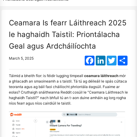
Ceamara Is fearr Láithreach 2025
le haghaidh Taistil: Priontálacha
Geal agus Ardcháilíochta
Facebook
LinkedIn
Twitter
Shar
March 5, 2025
Táimid a bheith fíor: is féidir lugging timpeall
ceamara láithreach
mór
a ghlacadh an smaoineamh a s taistil. Tá tú ag déileáil le spás cúltaca
teoranta agus ag báil faoi cháilíocht phriontála éagsúil. Fuaime ar
eolas? Cruthaigh snáitheanna Reddit cosúil le "Ceamara Láithreach le
haghaidh Taistil?" nach bhfuil tú an t-aon duine amháin ag lorg rogha
níos fearr agus níos cairdiúil le taistil.