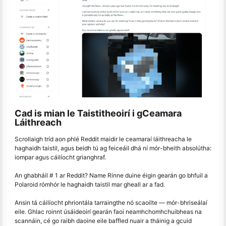
Cad is mian le Taistitheoirí i gCeamara
Láithreach
Scrollaigh tríd aon phlé Reddit maidir le ceamaraí láithreacha le
haghaidh taistil, agus beidh tú ag feiceáil dhá ní mór-bheith absolútha:
iompar agus cáilíocht grianghraf.
An ghabháil # 1 ar Reddit? Name Rinne duine éigin gearán go bhfuil a
Polaroid rómhór le haghaidh taistil mar gheall ar a fad.
Ansin tá cáilíocht phriontála tarraingthe nó scaoilte — mór-bhriseálaí
eile. Ghlac roinnt úsáideoirí gearán faoi neamhchomhchuibheas na
scannáin, cé go raibh daoine eile baffled nuair a tháinig a gcuid