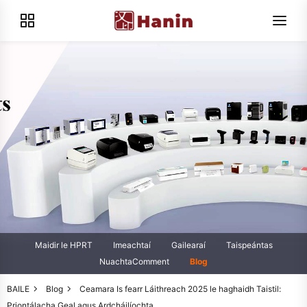
Maidir le HPRT
Imeachtaí
Gailearaí
Taispeántas
NuachtaComment
Blog
BAILE
Blog
Ceamara Is fearr Láithreach 2025 le haghaidh Taistil:
Priontálacha Geal agus Ardcháilíochta