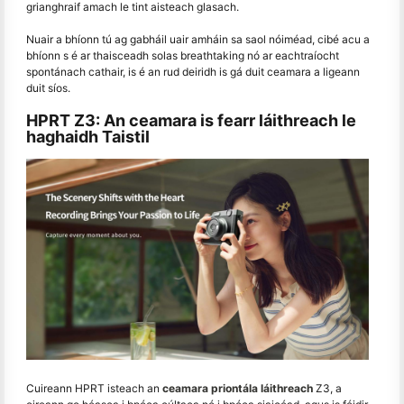
grianghraif amach le tint aisteach glasach.
Nuair a bhíonn tú ag gabháil uair amháin sa saol nóiméad, cibé acu a
bhíonn s é ar thaisceadh solas breathtaking nó ar eachtraíocht
spontánach cathair, is é an rud deiridh is gá duit ceamara a ligeann
duit síos.
HPRT Z3: An ceamara is fearr láithreach le
haghaidh Taistil
Cuireann HPRT isteach an
ceamara priontála láithreach
Z3, a