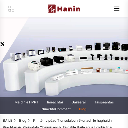
Maidir le HPRT
Imeachtaí
Gailearaí
Taispeántas
NuachtaComment
Blog
BAILE
Blog
Printéir Lipéad Tionsclaíoch 6-orlach le haghaidh
Riachtanais Phriontála Cheimiceach, Teicstíle Baile agus Loighistice i