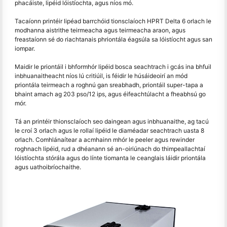
phacáiste, lipéid lóistíochta, agus níos mó.
Tacaíonn printéir lipéad barrchóid tionsclaíoch HPRT Delta 6 orlach le
modhanna aistrithe teirmeacha agus teirmeacha araon, agus
freastaíonn sé do riachtanais phriontála éagsúla sa lóistíocht agus san
iompar.
Maidir le priontáil i bhformhór lipéid bosca seachtrach i gcás ina bhfuil
inbhuanaitheacht níos lú critiúil, is féidir le húsáideoirí an mód
priontála teirmeach a roghnú gan sreabhadh, priontáil super-tapa a
bhaint amach ag 203 pso/12 ips, agus éifeachtúlacht a fheabhsú go
mór.
Tá an printéir thionsclaíoch seo daingean agus inbhuanaithe, ag tacú
le croí 3 orlach agus le rollaí lipéid le diaméadar seachtrach uasta 8
orlach. Comhlánaítear a acmhainn mhór le peeler agus rewinder
roghnach lipéid, rud a dhéanann sé an-oiriúnach do thimpeallachtaí
lóistíochta stórála agus do línte tiomanta le ceanglais láidir priontála
agus uathoibríochaithe.