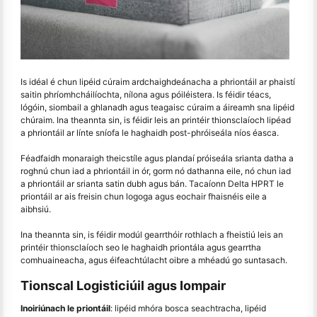
Is idéal é chun lipéid cúraim ardchaighdeánacha a phriontáil ar phaistí
saitin phríomhcháilíochta, nílona agus póiléistera. Is féidir téacs,
lógóin, siombail a ghlanadh agus teagaisc cúraim a áireamh sna lipéid
chúraim. Ina theannta sin, is féidir leis an printéir thionsclaíoch lipéad
a phriontáil ar línte sníofa le haghaidh post-phróiseála níos éasca.
Féadfaidh monaraigh theicstíle agus plandaí próiseála srianta datha a
roghnú chun iad a phriontáil in ór, gorm nó dathanna eile, nó chun iad
a phriontáil ar srianta satin dubh agus bán. Tacaíonn Delta HPRT le
priontáil ar ais freisin chun logoga agus eochair fhaisnéis eile a
aibhsiú.
Ina theannta sin, is féidir modúl gearrthóir rothlach a fheistiú leis an
printéir thionsclaíoch seo le haghaidh priontála agus gearrtha
comhuaineacha, agus éifeachtúlacht oibre a mhéadú go suntasach.
Tionscal Logisticiúil agus Iompair
Inoiriúnach le priontáil
: lipéid mhóra bosca seachtracha, lipéid