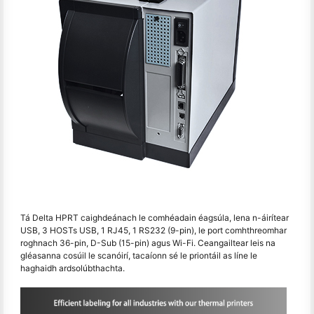
Tá Delta HPRT caighdeánach le comhéadain éagsúla, lena n-áirítear
USB, 3 HOSTs USB, 1 RJ45, 1 RS232 (9-pin), le port comhthreomhar
roghnach 36-pin, D-Sub (15-pin) agus Wi-Fi. Ceangailtear leis na
gléasanna cosúil le scanóirí, tacaíonn sé le priontáil as líne le
haghaidh ardsolúbthachta.