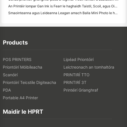
An Printéir Iompar Gan Ink is Fearr le haghaidh Taistil, Scoil, agus Oibre Soghluaiste: Athbhreithniú Hanin MT620 Pro
Smaointeanna agus Leideanna Leagan amach Balla Mini Photo le haghaidh maisiú seomra leapa agus dormitory
Products
POS PRINTERS
Lipéad Priontóirí
Priontóirí Móibíleacha
Leictreonach an tomhaltóra
Scanóirí
PRINTIRÍ TTO
Priontóirí Teicstíle Digiteacha
PRINTIRÍ 3T
PDA
Printéirí Grianghraf
Portable A4 Printer
Maidir le HPRT