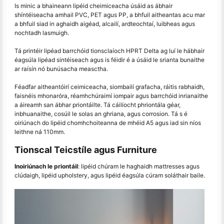
Is minic a bhaineann lipéid cheimiceacha úsáid as ábhair
shíntéiseacha amhail PVC, PET agus PP, a bhfuil aitheantas acu mar
a bhfuil siad in aghaidh aigéad, alcailí, ardteochtaí, luibheas agus
nochtadh lasmuigh.
Tá printéir lipéad barrchóid tionsclaíoch HPRT Delta ag luí le hábhair
éagsúla lipéad sintéiseach agus is féidir é a úsáid le srianta bunaithe
ar raísín nó bunúsacha measctha.
Féadfar aitheantóirí ceimiceacha, siombailí grafacha, ráitis rabhaidh,
faisnéis mhonaróra, réamhchúraimí iompair agus barrchóid inrianaithe
a áireamh san ábhar priontáilte. Tá cáilíocht phriontála géar,
inbhuanaithe, cosúil le solas an ghriana, agus corrosion. Tá s é
oiriúnach do lipéid chomhchoiteanna de mhéid A5 agus iad sin níos
leithne ná 110mm.
Tionscal Teicstíle agus Furniture
Inoiriúnach le priontáil
: lipéid chúram le haghaidh mattresses agus
clúdaigh, lipéid upholstery, agus lipéid éagsúla cúram soláthair baile.