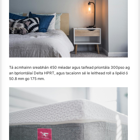
Tá acmhainn sreabhán 450 méadar agus taifead priontála 300pso ag
an bpriontálaí Delta HPRT, agus tacaíonn sé le leithead roll a lipéid ó
50.8 mm go 175 mm.