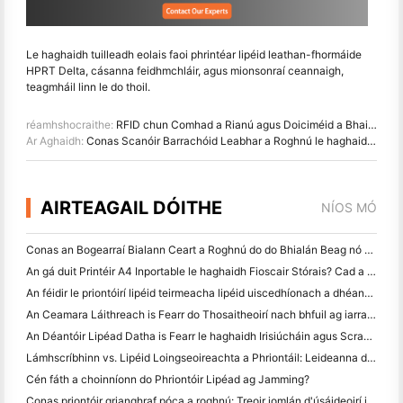
Le haghaidh tuilleadh eolais faoi phrintéar lipéid leathan-fhormáide
HPRT Delta, cásanna feidhmchláir, agus mionsonraí ceannaigh,
teagmháil linn le do thoil.
réamhshocraithe:
RFID chun Comhad a Rianú agus Doiciméid a Bhainistiú
Ar Aghaidh:
Conas Scanóir Barrachóid Leabhar a Roghnú le haghaidh Siopaí Leabhar agus Leabharlanna
AIRTEAGAIL DÓITHE
NÍOS MÓ
Conas an Bogearraí Bialann Ceart a Roghnú do do Bhialán Beag nó Meánmhéide
An gá duit Printéir A4 Inportable le haghaidh Fioscair Stórais? Cad a Oibríonn i ndáiríre
An féidir le priontóirí lipéid teirmeacha lipéid uiscedhíonach a dhéanamh do tháirgí gnó beag?
An Ceamara Láithreach is Fearr do Thosaitheoirí nach bhfuil ag iarraidh páipéar a chaitheamh
An Déantóir Lipéad Datha is Fearr le haghaidh Irisiúcháin agus Scrapbooking: Cuir Tuilleadh Datha le Gach Leathanach
Lámhscríbhinn vs. Lipéid Loingseoireachta a Phriontáil: Leideanna do Ghnólachtaí Beaga in 2026
Cén fáth a choinníonn do Phriontóir Lipéad ag Jamming?
Conas priontóir grianghraf póca a roghnú: Treoir iomlán d'úsáideoirí iris, taistil agus iPhone