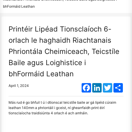
bhFormáid Leathan
Printéir Lipéad Tionsclaíoch 6-
orlach le haghaidh Riachtanais
Phriontála Cheimiceach, Teicstíle
Baile agus Loighistice i
bhFormáid Leathan
Facebook
LinkedIn
Twitter
Shar
April 1, 2024
Más rud é go bhfuil t ú i dtionscal teicstíle baile ar gá lipéid cúraim
leathan 140mm a phriontáil i gceist, ní ghearrfaidh print éirí
tionsclaíocha traidisiúnta 4 orlach é ach amháin.