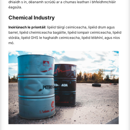
dhiaidh s in, déanamh scrúdú ar a chumas leathan i bhfeidhmchláir
éagsúla.
Chemical Industry
Inoiriúnach le priontáil
: lipéid táirgí ceimiceacha, lipéid drum agus
barrel, lipéid cheimiceacha bagáilte, lipéid iompair ceimiceacha, lipéid
stórála, lipéid GHS le haghaidh ceimiceacha, lipéid léibhíní, agus níos
mó.