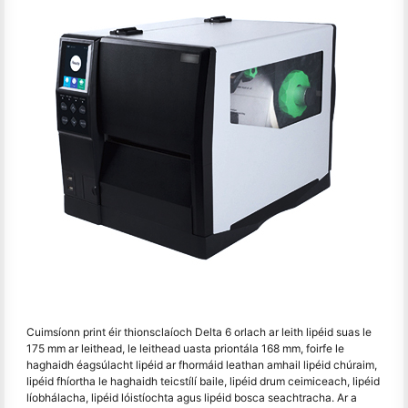
Cuimsíonn print éir thionsclaíoch Delta 6 orlach ar leith lipéid suas le
175 mm ar leithead, le leithead uasta priontála 168 mm, foirfe le
haghaidh éagsúlacht lipéid ar fhormáid leathan amhail lipéid chúraim,
lipéid fhíortha le haghaidh teicstílí baile, lipéid drum ceimiceach, lipéid
líobhálacha, lipéid lóistíochta agus lipéid bosca seachtracha. Ar a