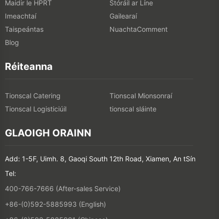
Maidir le HPRT
Stóráil ar Líne
Imeachtaí
Gailearaí
Taispeántas
NuachtaComment
Blog
Réiteanna
Tionscal Catering
Tionscal Mionsonraí
Tionscal Logisticiúil
tionscal sláinte
GLAOIGH ORAINN
Add: 1-5F, Uimh. 8, Gaoqi South 12th Road, Xiamen, An tSín
Tel:
400-766-7666 (After-sales Service)
+86-(0)592-5885993 (English)