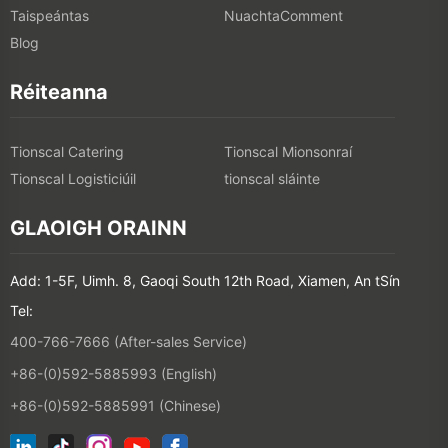
Taispeántas
NuachtaComment
Blog
Réiteanna
Tionscal Catering
Tionscal Mionsonraí
Tionscal Logisticiúil
tionscal sláinte
GLAOIGH ORAINN
Add: 1-5F, Uimh. 8, Gaoqi South 12th Road, Xiamen, An tSín
Tel:
400-766-7666 (After-sales Service)
+86-(0)592-5885993 (English)
+86-(0)592-5885991 (Chinese)