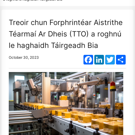
Treoir chun Forphrintéar Aistrithe
Téarmaí Ar Dheis (TTO) a roghnú
le haghaidh Táirgeadh Bia
Facebook
LinkedIn
Twitter
Shar
October 30, 2023