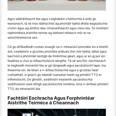
Agus sábháilteacht bia agus caighdeáin cháilíochta á ardú go
leanúnach, tá sé níos tábhachtaí ag priontáil lipéid dháta éagsúlachta
cruinn agus ag áirithiú dea-inrianaitheacht agus rianú bia. Tá ríomhairí
róphrintéara aistrithe teirme ag tabhairt réiteach mór ar na
saincheisteanna seo.
Cé go bhféadfadh costas tosaigh na n-mheaisíní priontála sin a bheith
ard, ceadaíonn a gcumas priontála ardluais líon mór lipéid, dátaí agus
barchód a phriontáil laistigh de thréimhse gearr, agus ar an gcaoi sin
feabhas a chur ar éifeachtúlacht táirgthe. Tá sé seo fíor-riachtanach
le haghaidh monaróirí bia ar gá táirgeadh agus pacáistíocht tapa. Ina
theannta sin, de bharr a n-éifeachtúlachta agus a gcostas íseal
cothabháil, is gnách go mbeidh tuarastal maith ag printéirí TTO ar
infheistíocht. De ghnáth, soláthróirí trealaimh pacáistíochta
soláthraíonn siad réitigh pacáistíochta iomlána, lena n-áirítear printéirí
TTO, do mhonaróirí bia.
Fachtóirí Eochracha Agus Forphrintéar
Aistrithe Teirmice á Cheannach