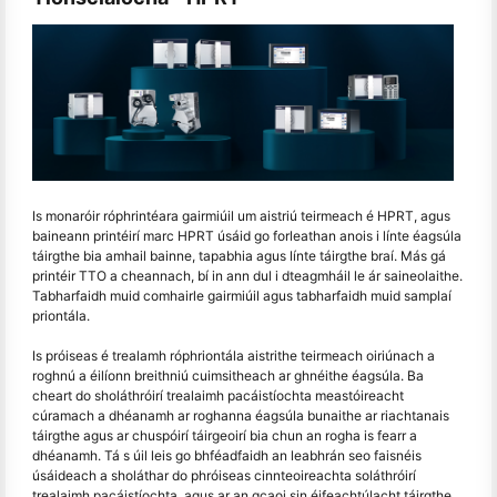
Is monaróir róphrintéara gairmiúil um aistriú teirmeach é HPRT, agus
baineann printéirí marc HPRT úsáid go forleathan anois i línte éagsúla
táirgthe bia amhail bainne, tapabhia agus línte táirgthe braí. Más gá
printéir TTO a cheannach, bí in ann dul i dteagmháil le ár saineolaithe.
Tabharfaidh muid comhairle gairmiúil agus tabharfaidh muid samplaí
priontála.
Is próiseas é trealamh róphriontála aistrithe teirmeach oiriúnach a
roghnú a éilíonn breithniú cuimsitheach ar ghnéithe éagsúla. Ba
cheart do sholáthróirí trealaimh pacáistíochta meastóireacht
cúramach a dhéanamh ar roghanna éagsúla bunaithe ar riachtanais
táirgthe agus ar chuspóirí táirgeoirí bia chun an rogha is fearr a
dhéanamh. Tá s úil leis go bhféadfaidh an leabhrán seo faisnéis
úsáideach a sholáthar do phróiseas cinnteoireachta soláthróirí
trealaimh pacáistíochta, agus ar an gcaoi sin éifeachtúlacht táirgthe