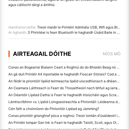
agus cáilíocht táirgí a áirithiú.
réamhshocraithe:
Treoir maidir le Printéirí Admhála USB, Wifi agus Bluetooth le haghaidh iPad
Ar Aghaidh:
3 Phrintéar is fearr Bluetooth le haghaidh Úsáid Baile in 2023: Grianghraf, Lipéad agus Priontáil A4
AIRTEAGAIL DÓITHE
NÍOS MÓ
Conas an Bogearraí Bialann Ceart a Roghnú do do Bhialán Beag nó Meánmhéide
An gá duit Printéir A4 Inportable le haghaidh Fioscair Stórais? Cad a Oibríonn i ndáiríre
An féidir le priontóirí lipéid teirmeacha lipéid uiscedhíonach a dhéanamh do tháirgí gnó beag?
An Ceamara Láithreach is Fearr do Thosaitheoirí nach bhfuil ag iarraidh páipéar a chaitheamh
An Déantóir Lipéad Datha is Fearr le haghaidh Irisiúcháin agus Scrapbooking: Cuir Tuilleadh Datha le Gach Leathanach
Lámhscríbhinn vs. Lipéid Loingseoireachta a Phriontáil: Leideanna do Ghnólachtaí Beaga in 2026
Cén fáth a choinníonn do Phriontóir Lipéad ag Jamming?
Conas priontóir grianghraf póca a roghnú: Treoir iomlán d'úsáideoirí iris, taistil agus iPhone
An Printéir Iompar Gan Ink is Fearr le haghaidh Taistil, Scoil, agus Oibre Soghluaiste: Athbhreithniú Hanin MT620 Pro