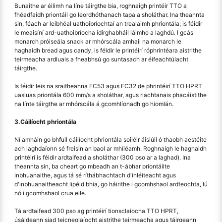
Bunaithe ar éilimh na líne táirgthe bia, roghnaigh printéir TTO a
fhéadfaidh priontáil go leordhóthanach tapa a sholáthar. Ina theannta
sin, féach ar leibhéal uathoibríochtaí an trealaimh phriontála; is féidir
le meaisíní ard-uathoibríocha idirghabháil láimhe a laghdú. I gcás
monarch próiseála snack ar mhórscála amhail na monarch le
haghaidh bread agus candy, is féidir le printéirí róphrintéara aistrithe
teirmeacha ardluais a fheabhsú go suntasach ar éifeachtúlacht
táirgthe.
Is féidir leis na sraitheanna FC53 agus FC32 de phrintéirí TTO HPRT
uasluas priontála 600 mm/s a sholáthar, agus riachtanais phacáistithe
na línte táirgthe ar mhórscála á gcomhlíonadh go hiomlán.
3.Cáilíocht phriontála
Ní amháin go bhfuil cáilíocht phriontála soiléir áisiúil ó thaobh aestéite
ach laghdaíonn sé freisin an baol ar mhíléamh. Roghnaigh le haghaidh
printéirí is féidir ardtaifead a sholáthar (300 pso ar a laghad). Ina
theannta sin, ba cheart go mbeadh an t-ábhar priontáilte
inbhuanaithe, agus tá sé ríthábhachtach d'inléiteacht agus
d'inbhuanaitheacht lipéid bhia, go háirithe i gcomhshaol ardteochta, lú
nó i gcomhshaol crua eile.
Tá ardtaifead 300 pso ag printéirí tionsclaíocha TTO HPRT,
úsáideann siad teicneolaíocht aistrithe teirmeacha agus táirgeann