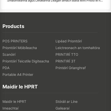
Smaointeanna agus Leideanna Leagan amach Balla Mini Photo le haghaidh maisiú seomra leapa agus dormitory
Products
POS PRINTERS
Lipéad Priontóirí
Priontóirí Móibíleacha
Leictreonach an tomhaltóra
Scanóirí
PRINTIRÍ TTO
Priontóirí Teicstíle Digiteacha
PRINTIRÍ 3T
PDA
Printéirí Grianghraf
Portable A4 Printer
Maidir le HPRT
Maidir le HPRT
Stóráil ar Líne
Imeachtaí
Gailearaí