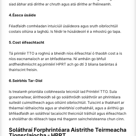
siad ábhar atá dírithe ar chruth agus atá dírithe ar fhéineamh.
4.Éasca úsáide
Féadfaidh comhéadan intuiciúil úsáideora agus sruth oibríochtúil
costais oiliúna a laghdú. Is féidir le húsáideoirí é a mhostrú go tapa.
5.Cost éifeachtacht
Tá printéir TTO a roghnú a bheidh níos éifeachtaí ó thaobh cost a is
níos eacnamaíoch ar an bhfadtéarma. Ní amháin go bhfuil
ardfheidhmíocht ag printéirí HPRT ach go dtí 3 bliana barántas á
thairiscint freisin.
6.Seirbhís Tar-Díol
Is trealamh priontála coibhneasta teicniúil iad Printéirí TTO. Sula
gceannaítear, áiritheoidh sé go soláthróidh soláthróir an phrintéara
suiteáil cuimsitheach agus oiliúint oibríochtúil. Tuiscint a thabhairt ar
théarmaí ráthaíochta agus ar sheirbhísí cothabháil, agus a áirithiú go
bhféadfaidh an soláthraí tacaíocht theicniúil tráthúil agus éifeachtach
a sholáthar do réiteach tapa má thagann saincheisteanna chun cinn.
Soláthraí Forphrintéara Aistrithe Teirmeacha
Tionsclaíocha - HPRT