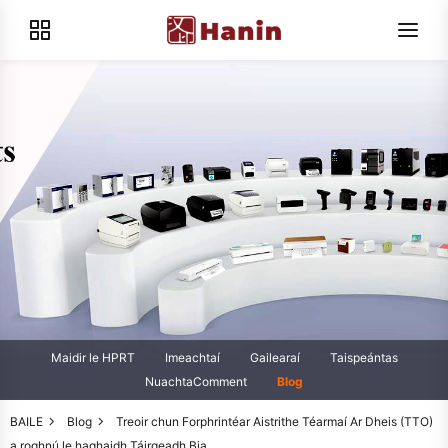
Maidir le HPRT
Imeachtaí
Gailearaí
Taispeántas
NuachtaComment
Blog
BAILE
Blog
Treoir chun Forphrintéar Aistrithe Téarmaí Ar Dheis (TTO)
a roghnú le haghaidh Táirgeadh Bia