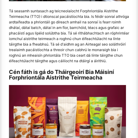
Tá seasamh suntasach ag teicneolaíocht Forphriontála Aistrithe
Teirmeacha (TTO) i dtionscal pacáistíochta bia. Is féidir sonraí athróga
ardtaifeadta a phriontáil go díreach amhail na sonraí is fearr roimh
dhátaí, dátaí batch, dátaí in am fíor, barrchóid, téacs agus grafaic ar
phacáistí agus lipéid solúbtha bia. Tá sé ríthábhachtach an róphrintéar
iomchuí aistrithe teirmeach a roghnú chun éifeachtúlacht na línte
táirgthe bia a fheabhsú. Tá sé d'aidhm ag an Airteagal seo soláthróirí
trealaimh pacáistíochta a threoir chun cabhrú le monaraigh bia i
roghnú an mheaisín phriontála TTO bia ceart dá línte táirgthe chun
éifeachtúlacht táirgthe agus cáilíocht na dtáirgí a áirithiú.
Cén fáth is gá do Tháirgeoirí Bia Máisiní
Forphriontála Aistrithe Teirmeacha