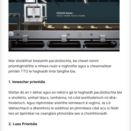
Mar sholáthraí trealaimh pacáistíochta, ba cheart roinnt
príomhghnéithe a mheas nuair a roghnófar agus a cheannaítear
printéir TTO le haghaidh línte táirgthe bia.
1. Inneachar priontála
Moltar dó an t-ábhar agus an méid is gá le haghaidh pacáistíochta bia
a shoiléiriú, amhail téacs, íomhánna, nó cóid aonthoibríoch nó dhá-
thoibríoch. Agus róphrintéar aistrithe teirmeach á roghnú, tá s é
tábhachtach a dheimhniú le soláthraí an phrintéara cibé acu is féidir
leis an bprintéar na ceanglais phriontála seo a chomhlíonadh.
2. Luas Priontála