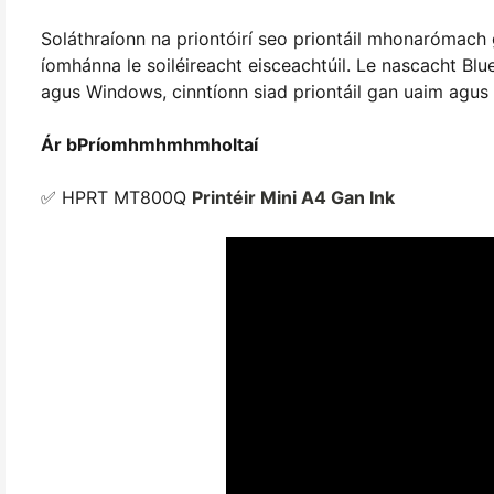
Soláthraíonn na priontóirí seo priontáil mhonarómach
íomhánna le soiléireacht eisceachtúil. Le nascacht B
agus Windows, cinntíonn siad priontáil gan uaim agus io
Ár bPríomhmhmhmholtaí
✅ HPRT MT800Q
Printéir Mini A4 Gan Ink