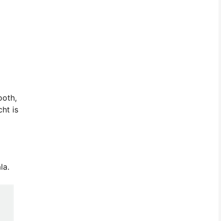
ooth,
cht is
la.