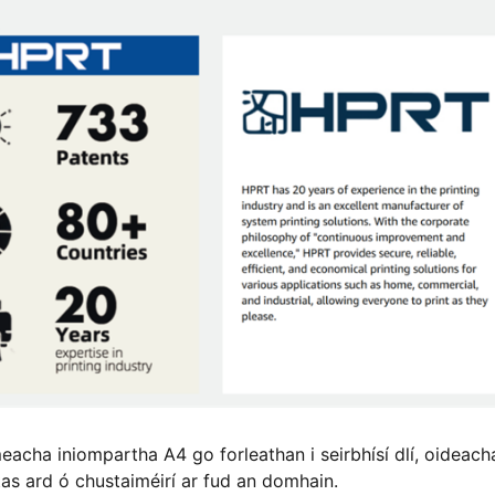
rmeacha iniompartha A4 go forleathan i seirbhísí dlí, oideach
ntas ard ó chustaiméirí ar fud an domhain.