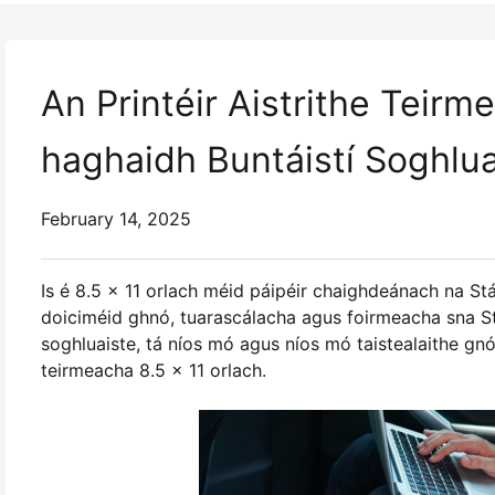
An Printéir Aistrithe Teirme
haghaidh Buntáistí Soghlua
February 14, 2025
Is é 8.5 x 11 orlach méid páipéir chaighdeánach na Stát
doiciméid ghnó, tuarascálacha agus foirmeacha sna St
soghluaiste, tá níos mó agus níos mó taistealaithe gnó 
teirmeacha 8.5 x 11 orlach.