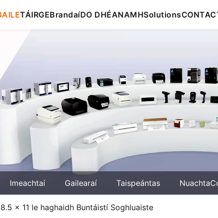
BAILE
TÁIRGE
Brandaí
DO DHÉANAMH
Solutions
CONTAC
Imeachtaí
Gailearaí
Taispeántas
NuachtaC
 8.5 x 11 le haghaidh Buntáistí Soghluaiste