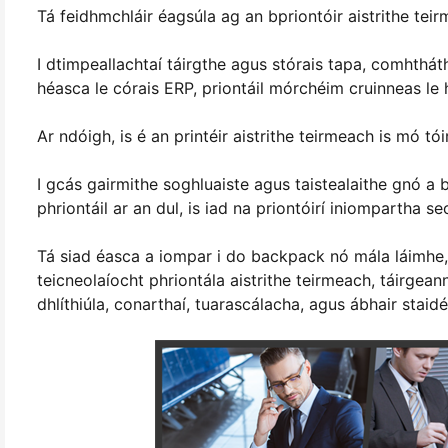
Tá feidhmchláir éagsúla ag an bpriontóir aistrithe teir
I dtimpeallachtaí táirgthe agus stórais tapa, comhthát
héasca le córais ERP, priontáil mórchéim cruinneas le
Ar ndóigh, is é an printéir aistrithe teirmeach is mó tói
I gcás gairmithe soghluaiste agus taistealaithe gnó a 
phriontáil ar an dul, is iad na priontóirí iniompartha se
Tá siad éasca a iompar i do backpack nó mála láimhe, 
teicneolaíocht phriontála aistrithe teirmeach, táirgea
dhlíthiúla, conarthaí, tuarascálacha, agus ábhair staidéi