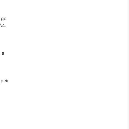
h go
A4.
 a
ipéir