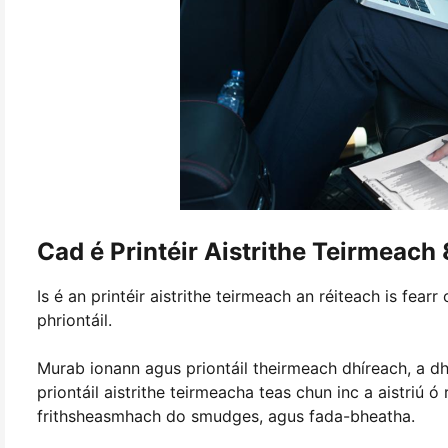
Cad é Printéir Aistrithe Teirmeach 
Is é an printéir aistrithe teirmeach an réiteach is fea
phriontáil.
Murab ionann agus priontáil theirmeach dhíreach, a 
priontáil aistrithe teirmeacha teas chun inc a aistriú 
frithsheasmhach do smudges, agus fada-bheatha.