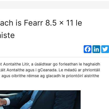
ach is Fearr 8.5 x 11 le
iste
Faceboo
Link
 Aontaithe Litir, a úsáidtear go forleathan le haghaidh
áit Aontaithe agus i gCeanada. Le méadú ar phriontáil
agus oibrithe réimse ag glacadh le priontóirí aistrithe