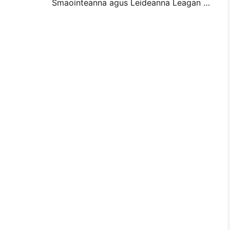
Smaointeanna agus Leideanna Leagan amach Balla Mini Photo le haghaidh maisiú seomra leapa agus dormitory