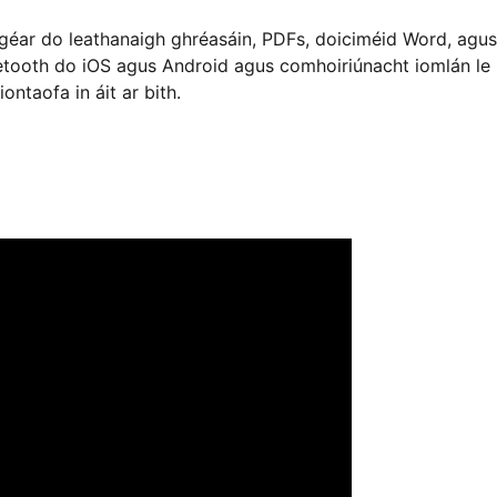
 géar do leathanaigh ghréasáin, PDFs, doiciméid Word, agus
luetooth do iOS agus Android agus comhoiriúnacht iomlán le
ntaofa in áit ar bith.