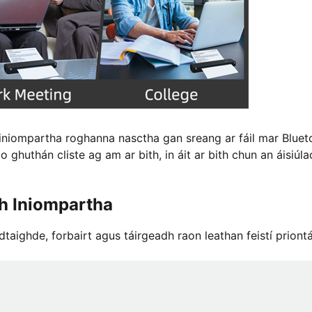
A4 iniompartha roghanna nasctha gan sreang ar fáil mar Bluet
 ghuthán cliste ag am ar bith, in áit ar bith chun an áisiúla
ch Iniompartha
taighde, forbairt agus táirgeadh raon leathan feistí priontá