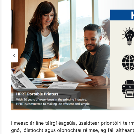
I measc ár líne táirgí éagsúla, úsáidtear priontóirí tei
gnó, lóistíocht agus oibríochtaí réimse, ag fáil aithea