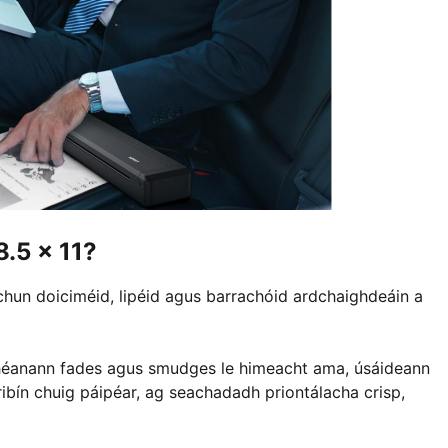
8.5 x 11?
rr chun doiciméid, lipéid agus barrachóid ardchaighdeáin a
dhéanann fades agus smudges le himeacht ama, úsáideann
ó ribín chuig páipéar, ag seachadadh priontálacha crisp,