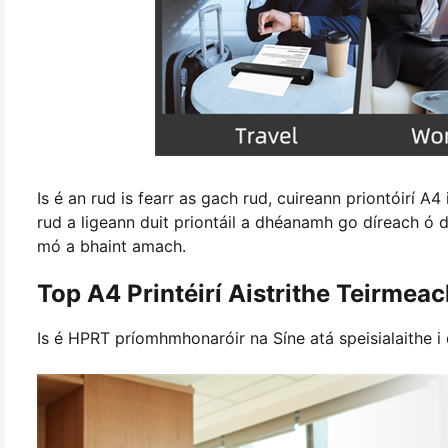
Is é an rud is fearr as gach rud, cuireann priontóirí 
rud a ligeann duit priontáil a dhéanamh go díreach ó do
mó a bhaint amach.
Top A4 Printéirí Aistrithe Teirmea
Is é HPRT príomhmhonaróir na Síne atá speisialaithe i d