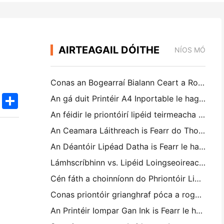
AIRTEAGAIL DÓITHE
NÍOS MÓ
Conas an Bogearraí Bialann Ceart a Roghnú do do Bhialán Beag nó Meánmhéide
k
edIn
Twitter
Share
An gá duit Printéir A4 Inportable le haghaidh Fioscair Stórais? Cad a Oibríonn i ndáiríre
An féidir le priontóirí lipéid teirmeacha lipéid uiscedhíonach a dhéanamh do tháirgí gnó beag?
An Ceamara Láithreach is Fearr do Thosaitheoirí nach bhfuil ag iarraidh páipéar a chaitheamh
An Déantóir Lipéad Datha is Fearr le haghaidh Irisiúcháin agus Scrapbooking: Cuir Tuilleadh Datha le Gach Leathanach
Lámhscríbhinn vs. Lipéid Loingseoireachta a Phriontáil: Leideanna do Ghnólachtaí Beaga in 2026
Cén fáth a choinníonn do Phriontóir Lipéad ag Jamming?
Conas priontóir grianghraf póca a roghnú: Treoir iomlán d'úsáideoirí iris, taistil agus iPhone
An Printéir Iompar Gan Ink is Fearr le haghaidh Taistil, Scoil, agus Oibre Soghluaiste: Athbhreithniú Hanin MT620 Pro