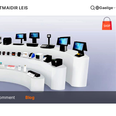
T
MAIDIR LEIS
Gaeilge
omment
Blog