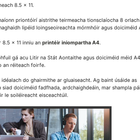
meach 8.5 x 11.
haíonn priontóirí aistrithe teirmeacha tionsclaíocha 8 orlac
 haghaidh lipéid loingseoireachta mórmhóir agus doiciméid 
r 8.5 x 11 inniu an
printéir iniompartha A4
.
bhfuil gá acu Litir na Stát Aontaithe agus doiciméid méid A4
o an réiteach foirfe.
idéalach do ghairmithe ar gluaiseacht. Ag baint úsáide as
nn siad doiciméid fadfhada, ardchaighdeáin, mar shampla pá
r le soiléireacht eisceachtúil.