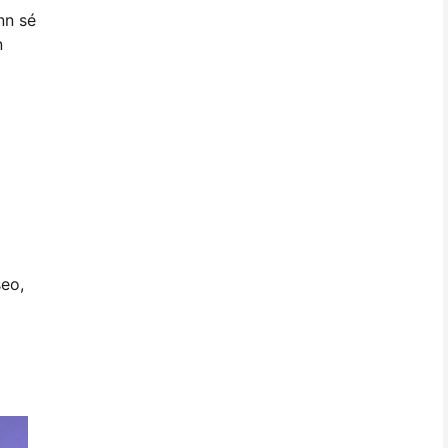
nn sé
n
seo,
i