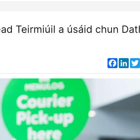
péad Teirmiúil a úsáid chun Dat
Faceboo
Link