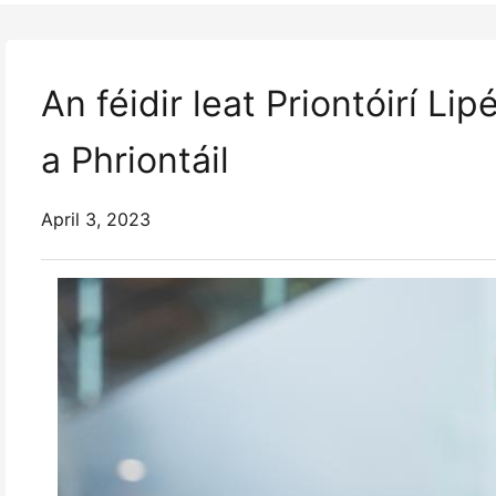
An féidir leat Priontóirí Li
a Phriontáil
April 3, 2023