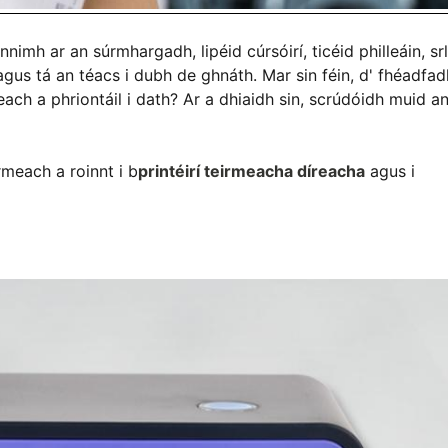
innimh ar an súrmhargadh, lipéid cúrsóirí, ticéid philleáin, srl
d, agus tá an téacs i dubh de ghnáth. Mar sin féin, d' fhéadfad
irmeach a phriontáil i dath? Ar a dhiaidh sin, scrúdóidh muid a
irmeach a roinnt i b
printéirí teirmeacha díreacha
agus i