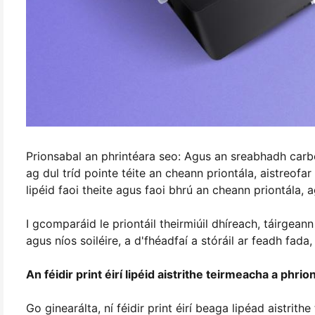
Prionsabal an phrintéara seo: Agus an sreabhadh carb
ag dul tríd pointe téite an cheann priontála, aistreof
lipéid faoi theite agus faoi bhrú an cheann priontála, 
I gcomparáid le priontáil theirmiúil dhíreach, táirgean
agus níos soiléire, a d'fhéadfaí a stóráil ar feadh fada,
An féidir print éirí lipéid aistrithe teirmeacha a phrion
Go ginearálta, ní féidir print éirí beaga lipéad aistrith