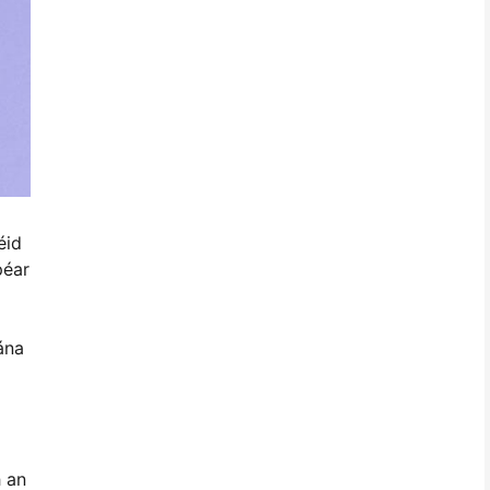
éid
péar
ána
h an