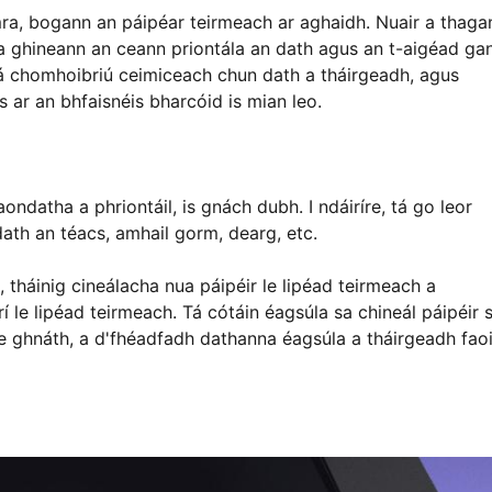
mra, bogann an páipéar teirmeach ar aghaidh. Nuair a thaga
 a ghineann an ceann priontála an dath agus an t-aigéad ga
dá chomhoibriú ceimiceach chun dath a tháirgeadh, agus
s ar an bhfaisnéis bharcóid is mian leo.
 aondatha a phriontáil, is gnách dubh. I ndáiríre, tá go leor
ath an téacs, amhail gorm, dearg, etc.
, tháinig cineálacha nua páipéir le lipéad teirmeach a
í le lipéad teirmeach. Tá cótáin éagsúla sa chineál páipéir 
e ghnáth, a d'fhéadfadh dathanna éagsúla a tháirgeadh fao