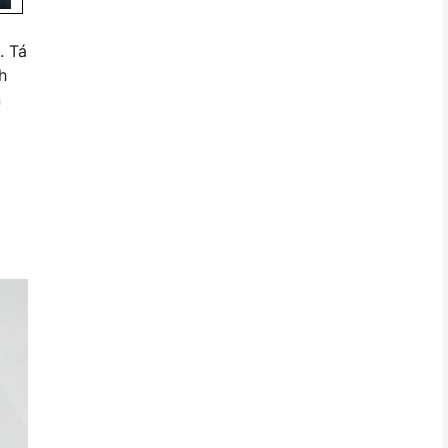
. Tá
h
n