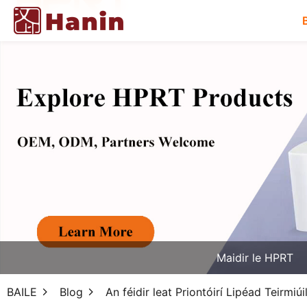
Maidir le HPRT
BAILE
Blog
An féidir leat Priontóirí Lipéad Teirmiú