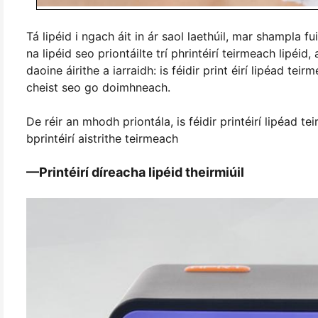
Tá lipéid i ngach áit in ár saol laethúil, mar shampla fu
na lipéid seo priontáilte trí phrintéirí teirmeach lipéi
daoine áirithe a iarraidh: is féidir print éirí lipéad te
cheist seo go doimhneach.
De réir an mhodh priontála, is féidir printéirí lipéad te
bprintéirí aistrithe teirmeach
—Printéirí díreacha lipéid theirmiúil