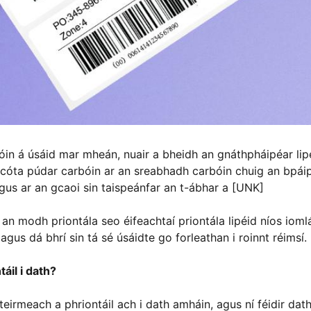
óin á úsáid mar mheán, nuair a bheidh an gnáthpháipéar lip
ar cóta púdar carbóin ar an sreabhadh carbóin chuig an bpái
agus ar an gcaoi sin taispeánfar an t-ábhar a [UNK]
n an modh priontála seo éifeachtaí priontála lipéid níos ioml
 agus dá bhrí sin tá sé úsáidte go forleathan i roinnt réimsí.
táil i dath?
e teirmeach a phriontáil ach i dath amháin, agus ní féidir dat