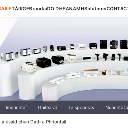
BAILE
TÁIRGE
Brandaí
DO DHÉANAMH
Solutions
CONTAC
Imeachtaí
Gailearaí
Taispeántas
NuachtaC
il a úsáid chun Dath a Phriontáil