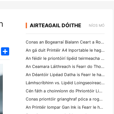
h
AIRTEAGAIL DÓITHE
NÍOS MÓ
Conas an Bogearraí Bialann Ceart a Roghnú do do Bhialán Beag nó Meánmhéide
k
edIn
Twitter
Share
An gá duit Printéir A4 Inportable le haghaidh Fioscair Stórais? Cad a Oibríonn i ndáiríre
An féidir le priontóirí lipéid teirmeacha lipéid uiscedhíonach a dhéanamh do tháirgí gnó beag?
An Ceamara Láithreach is Fearr do Thosaitheoirí nach bhfuil ag iarraidh páipéar a chaitheamh
An Déantóir Lipéad Datha is Fearr le haghaidh Irisiúcháin agus Scrapbooking: Cuir Tuilleadh Datha le Gach Leathanach
Lámhscríbhinn vs. Lipéid Loingseoireachta a Phriontáil: Leideanna do Ghnólachtaí Beaga in 2026
Cén fáth a choinníonn do Phriontóir Lipéad ag Jamming?
Conas priontóir grianghraf póca a roghnú: Treoir iomlán d'úsáideoirí iris, taistil agus iPhone
An Printéir Iompar Gan Ink is Fearr le haghaidh Taistil, Scoil, agus Oibre Soghluaiste: Athbhreithniú Hanin MT620 Pro