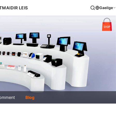
T
MAIDIR LEIS
Gaeilge
omment
Blog