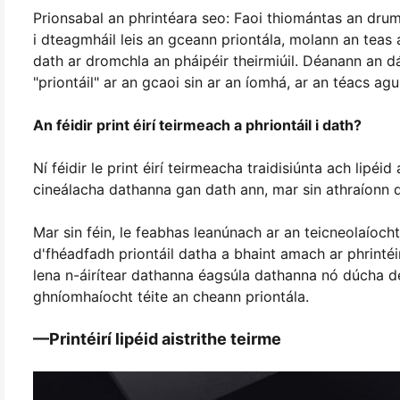
Prionsabal an phrintéara seo: Faoi thiomántas an dru
i dteagmháil leis an gceann priontála, molann an teas
dath ar dromchla an pháipéir theirmiúil. Déanann an 
"priontáil" ar an gcaoi sin ar an íomhá, ar an téacs agu
An féidir print éirí teirmeach a phriontáil i dath?
Ní féidir le print éirí teirmeacha traidisiúnta ach lipéid
cineálacha dathanna gan dath ann, mar sin athraíonn d
Mar sin féin, le feabhas leanúnach ar an teicneolaíocht
d'fhéadfadh priontáil datha a bhaint amach ar phrintéir
lena n-áirítear dathanna éagsúla dathanna nó dúcha d
ghníomhaíocht téite an cheann priontála.
—Printéirí lipéid aistrithe teirme