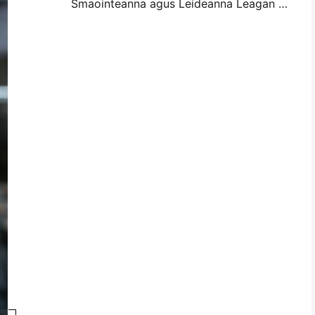
Smaointeanna agus Leideanna Leagan amach Balla Mini Photo le haghaidh maisiú seomra leapa agus dormitory