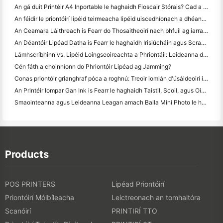
An gá duit Printéir A4 Inportable le haghaidh Fioscair Stórais? Cad a Oibríonn i ndáiríre
An féidir le priontóirí lipéid teirmeacha lipéid uiscedhíonach a dhéanamh do tháirgí gnó beag?
An Ceamara Láithreach is Fearr do Thosaitheoirí nach bhfuil ag iarraidh páipéar a chaitheamh
An Déantóir Lipéad Datha is Fearr le haghaidh Irisiúcháin agus Scrapbooking: Cuir Tuilleadh Datha le Gach Leathanach
Lámhscríbhinn vs. Lipéid Loingseoireachta a Phriontáil: Leideanna do Ghnólachtaí Beaga in 2026
Cén fáth a choinníonn do Phriontóir Lipéad ag Jamming?
Conas priontóir grianghraf póca a roghnú: Treoir iomlán d'úsáideoirí iris, taistil agus iPhone
An Printéir Iompar Gan Ink is Fearr le haghaidh Taistil, Scoil, agus Oibre Soghluaiste: Athbhreithniú Hanin MT620 Pro
Smaointeanna agus Leideanna Leagan amach Balla Mini Photo le haghaidh maisiú seomra leapa agus dormitory
Products
POS PRINTERS
Lipéad Priontóirí
Priontóirí Móibíleacha
Leictreonach an tomhaltóra
Scanóirí
PRINTIRÍ TTO