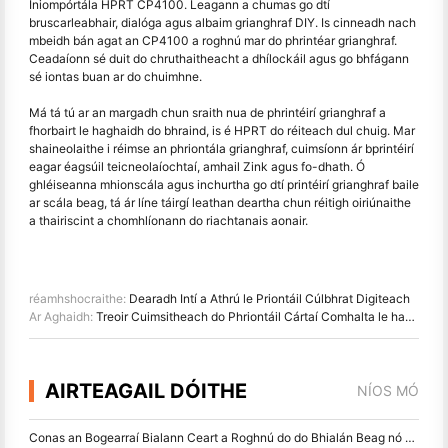
Iniompórtála HPRT CP4100. Leagann a chumas go dtí
bruscarleabhair, dialóga agus albaim grianghraf DIY. Is cinneadh nach
mbeidh bán agat an CP4100 a roghnú mar do phrintéar grianghraf.
Ceadaíonn sé duit do chruthaitheacht a dhílockáil agus go bhfágann
sé iontas buan ar do chuimhne.
Má tá tú ar an margadh chun sraith nua de phrintéirí grianghraf a
fhorbairt le haghaidh do bhraind, is é HPRT do réiteach dul chuig. Mar
shaineolaithe i réimse an phriontála grianghraf, cuimsíonn ár bprintéirí
eagar éagsúil teicneolaíochtaí, amhail Zink agus fo-dhath. Ó
ghléiseanna mhionscála agus inchurtha go dtí printéirí grianghraf baile
ar scála beag, tá ár líne táirgí leathan deartha chun réitigh oiriúnaithe
a thairiscint a chomhlíonann do riachtanais aonair.
réamhshocraithe:
Dearadh Intí a Athrú le Priontáil Cúlbhrat Digiteach
Ar Aghaidh:
Treoir Cuimsitheach do Phriontáil Cártaí Comhalta le haghaidh Páirceán Téamaí agus Páirceán Amusement
AIRTEAGAIL DÓITHE
NÍOS MÓ
Conas an Bogearraí Bialann Ceart a Roghnú do do Bhialán Beag nó Meánmhéide