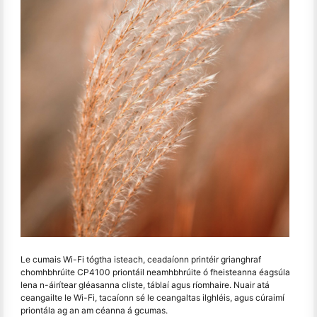
Le cumais Wi-Fi tógtha isteach, ceadaíonn printéir grianghraf
chomhbhrúite CP4100 priontáil neamhbhrúite ó fheisteanna éagsúla
lena n-áirítear gléasanna cliste, táblaí agus ríomhaire. Nuair atá
ceangailte le Wi-Fi, tacaíonn sé le ceangaltas ilghléis, agus cúraimí
priontála ag an am céanna á gcumas.