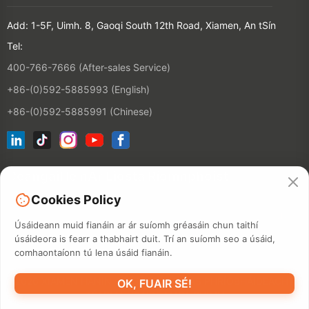
Add: 1-5F, Uimh. 8, Gaoqi South 12th Road, Xiamen, An tSín
Tel:
400-766-7666 (After-sales Service)
+86-(0)592-5885993 (English)
+86-(0)592-5885991 (Chinese)
Ceangail le hÁr Liosta Ríomhphoist
Cookies Policy
CONTACT
Úsáideann muid fianáin ar ár suíomh gréasáin chun taithí
úsáideora is fearr a thabhairt duit. Trí an suíomh seo a úsáid,
comhaontaíonn tú lena úsáid fianáin.
©2026 XIAMEN HANIN CO., LTD.
BEARTAS PHRÍOBHÁIDEACHTA
OK, FUAIR SÉ!
TÉARMA ÚSÁIDE
MAPA SUÍMH