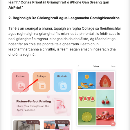
léamh:"
Conas Priontáil Grianghraif ó iPhone Gan Sreang gan
AirPrint
"
2. Roghnaigh Do Ghrianghraif agus Leaganacha Comhghleacaithe
Tar éis an ceangal a bhunú, tapaigh an rogha Collage sa fheidhmchlár
agus roghnaigh na grianghraif is mian leat a phriontáil. Is féidir suas le
naoi grianghraf a roghnú le haghaidh do choláiste, Ag féachaint go
ndéanfar an coláiste priontáilte a ghearradh i leath chun
leabharmharcanna a chruthú, is fearr leagan amach ingearach dhá
cholún a roghnú.