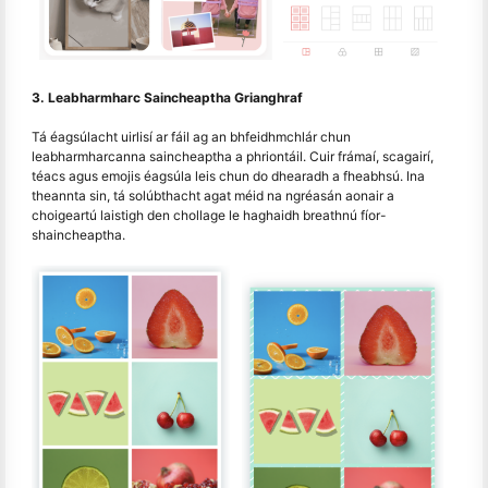
3. Leabharmharc Saincheaptha Grianghraf
Tá éagsúlacht uirlisí ar fáil ag an bhfeidhmchlár chun
leabharmharcanna saincheaptha a phriontáil. Cuir frámaí, scagairí,
téacs agus emojis éagsúla leis chun do dhearadh a fheabhsú. Ina
theannta sin, tá solúbthacht agat méid na ngréasán aonair a
choigeartú laistigh den chollage le haghaidh breathnú fíor-
shaincheaptha.