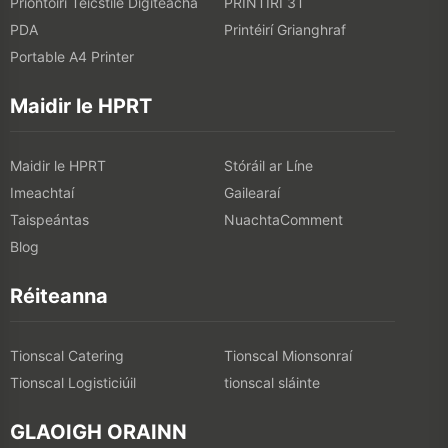
Priontóirí Teicstíle Digiteacha
PRINTIRÍ 3T
PDA
Printéirí Grianghraf
Portable A4 Printer
Maidir le HPRT
Maidir le HPRT
Stóráil ar Líne
Imeachtaí
Gailearaí
Taispeántas
NuachtaComment
Blog
Réiteanna
Tionscal Catering
Tionscal Mionsonraí
Tionscal Logisticiúil
tionscal sláinte
GLAOIGH ORAINN