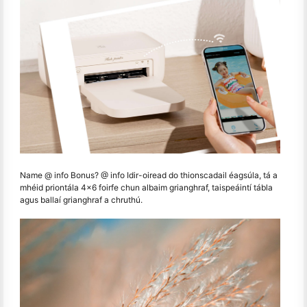
Name @ info Bonus? @ info Idir-oiread do thionscadail éagsúla, tá a
mhéid priontála 4x6 foirfe chun albaim grianghraf, taispeáintí tábla
agus ballaí grianghraf a chruthú.