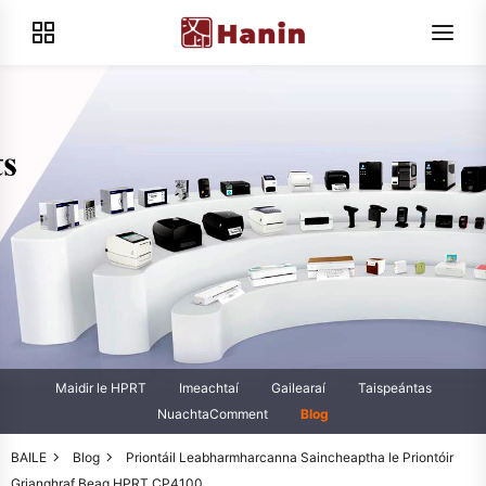
Maidir le HPRT
Imeachtaí
Gailearaí
Taispeántas
NuachtaComment
Blog
BAILE
Blog
Priontáil Leabharmharcanna Saincheaptha le Priontóir
Grianghraf Beag HPRT CP4100