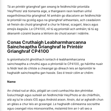
Tá an printéir grianghraf gan sreang le feidhmchlár priontála
‘HeyPhoto’ atá tiomanta aige, a thairgeann raon leathan uirlisí
eagarthóireachta grianghraf. Ní amháin go dtacaíonn an feidhmchlár
le priontáil na gcológ agus na grianghraf aitheantais, ach ceadaíonn
sé freisin do chuid grianghraf a chur le frámaí, scagairí, téacs agus
emojis éagsúla. Le CP4100, níl tú ag priontáil ach amháin; tá tú ag
déanamh cúraimí buana a léiríonn do chuid aonair i ndáiríre.
Conas Cruthaigh Leabharmharcanna
Saincheaptha Grianghraf le Printéir
Grianghraf CP4100
Is gníomhaíocht ghnóthach iontach é leabharmharcanna
saincheaptha a chruthú agus a phriontáil le CP4100, go háirithe nuair
is féidir leat do chliste a cheangal go díreach leis an bpriontóir le
haghaidh saincheaptha gan hassle. Seo é treoir céim ar chéim:
Name
An chéad rud ar dtús, plógáil an cord cumhachta don phrintéar.
Íosluchtaigh agus suiteáil an feidhmchlár HeyPhoto ar do chlárfhón,
atá ag luí le córais iOS agus Android araon. Ansin, dul ar aghaidh chun
an gléas a chur leis an gceangal. Le haghaidh céimeanna socraithe
agus ceangail níos mionsonraithe, molaimid linn an t-alt seo a