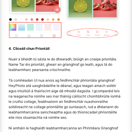
4. Cliceáil chun Priontáil
Nuair a bheidh tú sásta le do dhearadh, brúigh an cnaipe priontála.
Name Tar éis priontáil, ghearr an grianghraf go leath, agus tá do
leabharmharc pearsanta críochnaithe.
Tá comhéadan UI nua anois ag feidhmchlár phriontála grianghraf
HeyPhoto atá uasghrádaithe le déanaí, agus leagan amach soiléir
agus intuitiúil á thairiscint aige dá mhodúl éagsúla. I gcomparáid leis
na leaganacha roimhe seo inar tháinig cáilíocht chomhbhrúite íomhá
le cruthú collage, feabhsaíonn an feidhmchlár nuashonraithe
soiléireacht na collage priontáilte go suntasach, rud a dhéanann do
leabharmharcanna saincheaptha agus do thionscadail phriontáilte
eile níos stuamachta ná roimhe seo.
Ní amháin le haghaidh leabharmharcanna an Phrintéara Grianghraf