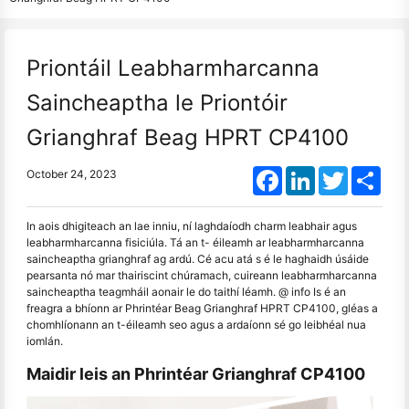
Priontáil Leabharmharcanna
Saincheaptha le Priontóir
Grianghraf Beag HPRT CP4100
Facebook
LinkedIn
Twitter
Shar
October 24, 2023
In aois dhigiteach an lae inniu, ní laghdaíodh charm leabhair agus
leabharmharcanna fisiciúla. Tá an t- éileamh ar leabharmharcanna
saincheaptha grianghraf ag ardú. Cé acu atá s é le haghaidh úsáide
pearsanta nó mar thairiscint chúramach, cuireann leabharmharcanna
saincheaptha teagmháil aonair le do taithí léamh. @ info Is é an
freagra a bhíonn ar Phrintéar Beag Grianghraf HPRT CP4100, gléas a
chomhlíonann an t-éileamh seo agus a ardaíonn sé go leibhéal nua
iomlán.
Maidir leis an Phrintéar Grianghraf CP4100