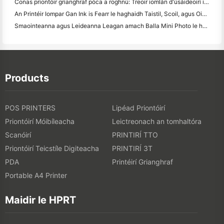
Conas priontóir grianghraf póca a roghnú: Treoir iomlán d'úsáideoirí iris, taistil agus iPhone
An Printéir Iompar Gan Ink is Fearr le haghaidh Taistil, Scoil, agus Oibre Soghluaiste: Athbhreithniú Hanin MT620 Pro
Smaointeanna agus Leideanna Leagan amach Balla Mini Photo le haghaidh maisiú seomra leapa agus dormitory
Products
POS PRINTERS
Lipéad Priontóirí
Priontóirí Móibíleacha
Leictreonach an tomhaltóra
Scanóirí
PRINTIRÍ TTO
Priontóirí Teicstíle Digiteacha
PRINTIRÍ 3T
PDA
Printéirí Grianghraf
Portable A4 Printer
Maidir le HPRT