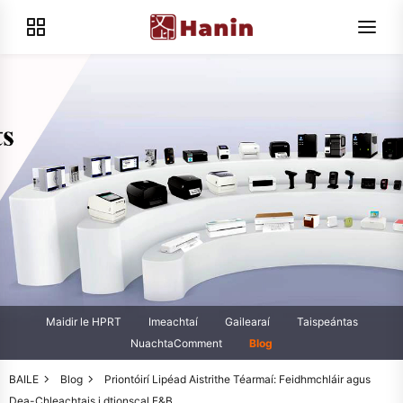
Maidir le HPRT
Imeachtaí
Gailearaí
Taispeántas
NuachtaComment
Blog
BAILE
Blog
Priontóirí Lipéad Aistrithe Téarmaí: Feidhmchláir agus
Dea-Chleachtais i dtionscal F&B