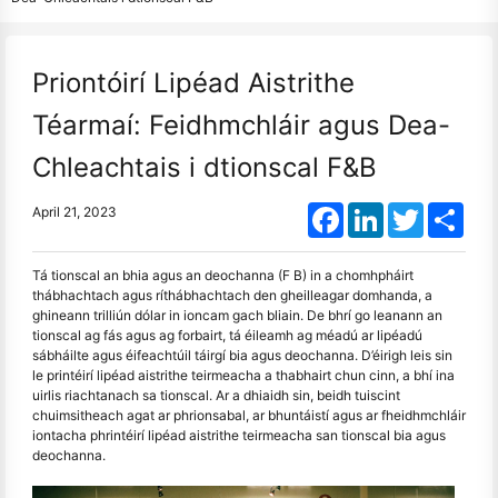
Priontóirí Lipéad Aistrithe
Téarmaí: Feidhmchláir agus Dea-
Chleachtais i dtionscal F&B
Facebook
LinkedIn
Twitter
Shar
April 21, 2023
Tá tionscal an bhia agus an deochanna (F B) in a chomhpháirt
thábhachtach agus ríthábhachtach den gheilleagar domhanda, a
ghineann trilliún dólar in ioncam gach bliain. De bhrí go leanann an
tionscal ag fás agus ag forbairt, tá éileamh ag méadú ar lipéadú
sábháilte agus éifeachtúil táirgí bia agus deochanna. D’éirigh leis sin
le printéirí lipéad aistrithe teirmeacha a thabhairt chun cinn, a bhí ina
uirlis riachtanach sa tionscal. Ar a dhiaidh sin, beidh tuiscint
chuimsitheach agat ar phrionsabal, ar bhuntáistí agus ar fheidhmchláir
iontacha phrintéirí lipéad aistrithe teirmeacha san tionscal bia agus
deochanna.