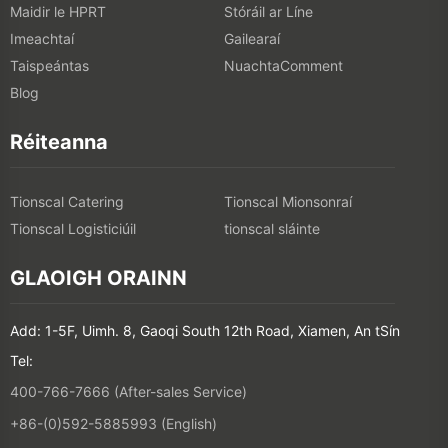
Maidir le HPRT
Stóráil ar Líne
Imeachtaí
Gailearaí
Taispeántas
NuachtaComment
Blog
Réiteanna
Tionscal Catering
Tionscal Mionsonraí
Tionscal Logisticiúil
tionscal sláinte
GLAOIGH ORAINN
Add: 1-5F, Uimh. 8, Gaoqi South 12th Road, Xiamen, An tSín
Tel:
400-766-7666 (After-sales Service)
+86-(0)592-5885993 (English)