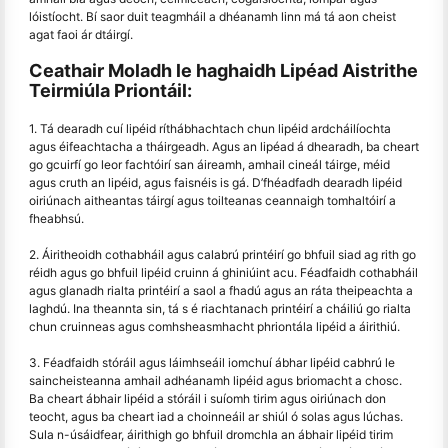
lóistíocht. Bí saor duit teagmháil a dhéanamh linn má tá aon cheist
agat faoi ár dtáirgí.
Ceathair Moladh le haghaidh Lipéad Aistrithe
Teirmiúla Priontáil:
1. Tá dearadh cuí lipéid ríthábhachtach chun lipéid ardcháilíochta
agus éifeachtacha a tháirgeadh. Agus an lipéad á dhearadh, ba cheart
go gcuirfí go leor fachtóirí san áireamh, amhail cineál táirge, méid
agus cruth an lipéid, agus faisnéis is gá. D’fhéadfadh dearadh lipéid
oiriúnach aitheantas táirgí agus toilteanas ceannaigh tomhaltóirí a
fheabhsú.
2. Áiritheoidh cothabháil agus calabrú printéirí go bhfuil siad ag rith go
réidh agus go bhfuil lipéid cruinn á ghiniúint acu. Féadfaidh cothabháil
agus glanadh rialta printéirí a saol a fhadú agus an ráta theipeachta a
laghdú. Ina theannta sin, tá s é riachtanach printéirí a cháiliú go rialta
chun cruinneas agus comhsheasmhacht phriontála lipéid a áirithiú.
3. Féadfaidh stóráil agus láimhseáil iomchuí ábhar lipéid cabhrú le
saincheisteanna amhail adhéanamh lipéid agus briomacht a chosc.
Ba cheart ábhair lipéid a stóráil i suíomh tirim agus oiriúnach don
teocht, agus ba cheart iad a choinneáil ar shiúl ó solas agus lúchas.
Sula n-úsáidfear, áirithigh go bhfuil dromchla an ábhair lipéid tirim