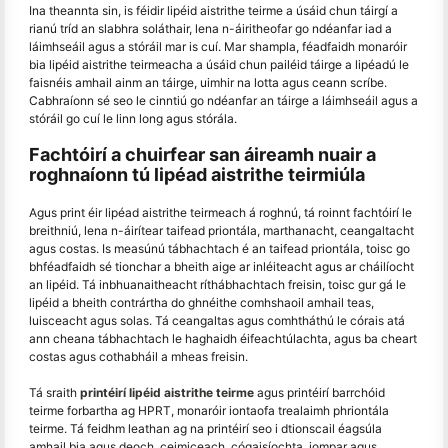
Ina theannta sin, is féidir lipéid aistrithe teirme a úsáid chun táirgí a
rianú tríd an slabhra soláthair, lena n-áiritheofar go ndéanfar iad a
láimhseáil agus a stóráil mar is cuí. Mar shampla, féadfaidh monaróir
bia lipéid aistrithe teirmeacha a úsáid chun pailéid táirge a lipéadú le
faisnéis amhail ainm an táirge, uimhir na lotta agus ceann scríbe.
Cabhraíonn sé seo le cinntiú go ndéanfar an táirge a láimhseáil agus a
stóráil go cuí le linn long agus stórála.
Fachtóirí a chuirfear san áireamh nuair a
roghnaíonn tú lipéad aistrithe teirmiúla
Agus print éir lipéad aistrithe teirmeach á roghnú, tá roinnt fachtóirí le
breithniú, lena n-áirítear taifead priontála, marthanacht, ceangaltacht
agus costas. Is measúnú tábhachtach é an taifead priontála, toisc go
bhféadfaidh sé tionchar a bheith aige ar inléiteacht agus ar cháilíocht
an lipéid. Tá inbhuanaitheacht ríthábhachtach freisin, toisc gur gá le
lipéid a bheith contrártha do ghnéithe comhshaoil amhail teas,
luisceacht agus solas. Tá ceangaltas agus comhtháthú le córais atá
ann cheana tábhachtach le haghaidh éifeachtúlachta, agus ba cheart
costas agus cothabháil a mheas freisin.
Tá sraith
printéirí lipéid aistrithe teirme
agus printéirí barrchóid
teirme forbartha ag HPRT, monaróir iontaofa trealaimh phriontála
teirme. Tá feidhm leathan ag na printéirí seo i dtionscail éagsúla
amhail bia agus deoch, ceimiceach, cógaisíochta, iompar agus