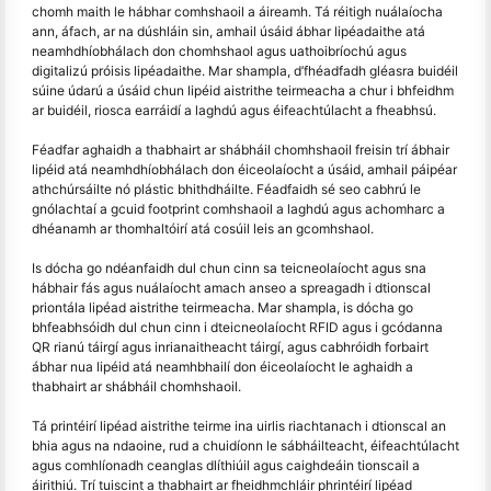
chomh maith le hábhar comhshaoil a áireamh. Tá réitigh nuálaíocha
ann, áfach, ar na dúshláin sin, amhail úsáid ábhar lipéadaithe atá
neamhdhíobhálach don chomhshaol agus uathoibríochú agus
digitalizú próisis lipéadaithe. Mar shampla, d’fhéadfadh gléasra buidéil
súine údarú a úsáid chun lipéid aistrithe teirmeacha a chur i bhfeidhm
ar buidéil, riosca earráidí a laghdú agus éifeachtúlacht a fheabhsú.
Féadfar aghaidh a thabhairt ar shábháil chomhshaoil freisin trí ábhair
lipéid atá neamhdhíobhálach don éiceolaíocht a úsáid, amhail páipéar
athchúrsáilte nó plástic bhithdháilte. Féadfaidh sé seo cabhrú le
gnólachtaí a gcuid footprint comhshaoil a laghdú agus achomharc a
dhéanamh ar thomhaltóirí atá cosúil leis an gcomhshaol.
Is dócha go ndéanfaidh dul chun cinn sa teicneolaíocht agus sna
hábhair fás agus nuálaíocht amach anseo a spreagadh i dtionscal
priontála lipéad aistrithe teirmeacha. Mar shampla, is dócha go
bhfeabhsóidh dul chun cinn i dteicneolaíocht RFID agus i gcódanna
QR rianú táirgí agus inrianaitheacht táirgí, agus cabhróidh forbairt
ábhar nua lipéid atá neamhbhailí don éiceolaíocht le aghaidh a
thabhairt ar shábháil chomhshaoil.
Tá printéirí lipéad aistrithe teirme ina uirlis riachtanach i dtionscal an
bhia agus na ndaoine, rud a chuidíonn le sábháilteacht, éifeachtúlacht
agus comhlíonadh ceanglas dlíthiúil agus caighdeáin tionscail a
áirithiú. Trí tuiscint a thabhairt ar fheidhmchláir phrintéirí lipéad