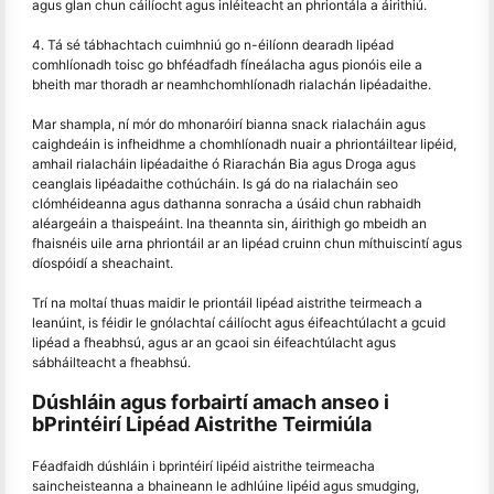
agus glan chun cáilíocht agus inléiteacht an phriontála a áirithiú.
4. Tá sé tábhachtach cuimhniú go n-éilíonn dearadh lipéad
comhlíonadh toisc go bhféadfadh fíneálacha agus pionóis eile a
bheith mar thoradh ar neamhchomhlíonadh rialachán lipéadaithe.
Mar shampla, ní mór do mhonaróirí bianna snack rialacháin agus
caighdeáin is infheidhme a chomhlíonadh nuair a phriontáiltear lipéid,
amhail rialacháin lipéadaithe ó Riarachán Bia agus Droga agus
ceanglais lipéadaithe cothúcháin. Is gá do na rialacháin seo
clómhéideanna agus dathanna sonracha a úsáid chun rabhaidh
aléargeáin a thaispeáint. Ina theannta sin, áirithigh go mbeidh an
fhaisnéis uile arna phriontáil ar an lipéad cruinn chun míthuiscintí agus
díospóidí a sheachaint.
Trí na moltaí thuas maidir le priontáil lipéad aistrithe teirmeach a
leanúint, is féidir le gnólachtaí cáilíocht agus éifeachtúlacht a gcuid
lipéad a fheabhsú, agus ar an gcaoi sin éifeachtúlacht agus
sábháilteacht a fheabhsú.
Dúshláin agus forbairtí amach anseo i
bPrintéirí Lipéad Aistrithe Teirmiúla
Féadfaidh dúshláin i bprintéirí lipéid aistrithe teirmeacha
saincheisteanna a bhaineann le adhlúine lipéid agus smudging,