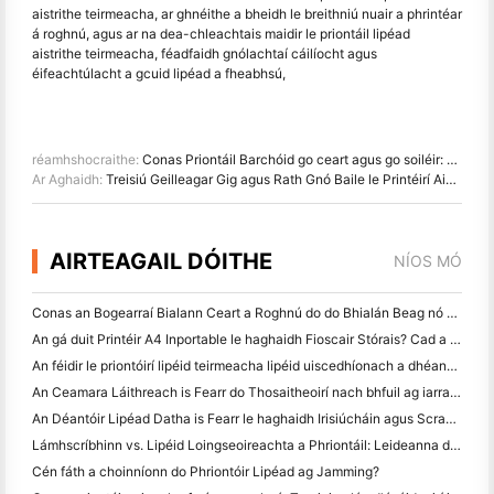
aistrithe teirmeacha, ar ghnéithe a bheidh le breithniú nuair a phrintéar
á roghnú, agus ar na dea-chleachtais maidir le priontáil lipéad
aistrithe teirmeacha, féadfaidh gnólachtaí cáilíocht agus
éifeachtúlacht a gcuid lipéad a fheabhsú,
réamhshocraithe:
Conas Priontáil Barchóid go ceart agus go soiléir: Ag dul thar na Comhshaincheisteanna Priontála Barchóid
Ar Aghaidh:
Treisiú Geilleagar Gig agus Rath Gnó Baile le Printéirí Aistrithe Teirmeach
AIRTEAGAIL DÓITHE
NÍOS MÓ
Conas an Bogearraí Bialann Ceart a Roghnú do do Bhialán Beag nó Meánmhéide
An gá duit Printéir A4 Inportable le haghaidh Fioscair Stórais? Cad a Oibríonn i ndáiríre
An féidir le priontóirí lipéid teirmeacha lipéid uiscedhíonach a dhéanamh do tháirgí gnó beag?
An Ceamara Láithreach is Fearr do Thosaitheoirí nach bhfuil ag iarraidh páipéar a chaitheamh
An Déantóir Lipéad Datha is Fearr le haghaidh Irisiúcháin agus Scrapbooking: Cuir Tuilleadh Datha le Gach Leathanach
Lámhscríbhinn vs. Lipéid Loingseoireachta a Phriontáil: Leideanna do Ghnólachtaí Beaga in 2026
Cén fáth a choinníonn do Phriontóir Lipéad ag Jamming?