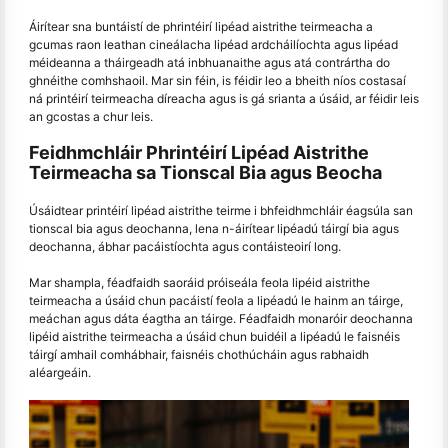
Áirítear sna buntáistí de phrintéirí lipéad aistrithe teirmeacha a
gcumas raon leathan cineálacha lipéad ardcháilíochta agus lipéad
méideanna a tháirgeadh atá inbhuanaithe agus atá contrártha do
ghnéithe comhshaoil. Mar sin féin, is féidir leo a bheith níos costasaí
ná printéirí teirmeacha díreacha agus is gá srianta a úsáid, ar féidir leis
an gcostas a chur leis.
Feidhmchláir Phrintéirí Lipéad Aistrithe
Teirmeacha sa Tionscal Bia agus Beocha
Úsáidtear printéirí lipéad aistrithe teirme i bhfeidhmchláir éagsúla san
tionscal bia agus deochanna, lena n-áirítear lipéadú táirgí bia agus
deochanna, ábhar pacáistíochta agus contáisteoirí long.
Mar shampla, féadfaidh saoráid próiseála feola lipéid aistrithe
teirmeacha a úsáid chun pacáistí feola a lipéadú le hainm an táirge,
meáchan agus dáta éagtha an táirge. Féadfaidh monaróir deochanna
lipéid aistrithe teirmeacha a úsáid chun buidéil a lipéadú le faisnéis
táirgí amhail comhábhair, faisnéis chothúcháin agus rabhaidh
aléargeáin.