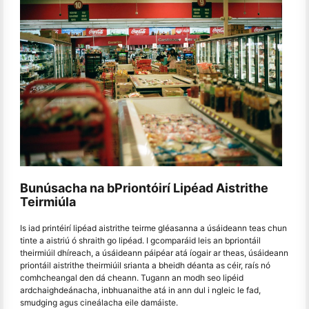
Bunúsacha na bPriontóirí Lipéad Aistrithe
Teirmiúla
Is iad printéirí lipéad aistrithe teirme gléasanna a úsáideann teas chun
tinte a aistriú ó shraith go lipéad. I gcomparáid leis an bpriontáil
theirmiúil dhíreach, a úsáideann páipéar atá íogair ar theas, úsáideann
priontáil aistrithe theirmiúil srianta a bheidh déanta as céir, raís nó
comhcheangal den dá cheann. Tugann an modh seo lipéid
ardchaighdeánacha, inbhuanaithe atá in ann dul i ngleic le fad,
smudging agus cineálacha eile damáiste.