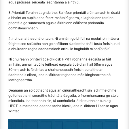
agus próiseas seiceála leachtanna á áirithiú.
3.Priontáil Torainn Laghdaithe: Bainfear priontáil ciúin amach trí úsáid
a bhaint as cúplálacha fearr-mhótairí gearra, a laghdaíonn torainn
priontála go suntasach agus a áirithíonn cáilíocht phriontála
comhsheasmhach.
4.Inbhuanaitheacht iontach: Ní amháin go bhfuil na modúil phrintéara
faighte seo solúbtha ach go n-éilíonn siad cothabháil íosta freisin, rud
a chuireann rogha eacnamaíoch orthu le haghaidh miondíoltóirí.
Ní chuireann printéirí ticéid kiosk HPRT roghanna éagsúla ar fáil
amháin, amhail tacú le leithead éagsúla ticéid amhail 58mm agus
80mm, ach is féidir iad a shaincheapadh freisin bunaithe ar
riachtanais cliant, lena n-áirítear roghanna mód lánghearrtha nó
leathghearrtha.
Déanann an solúbthacht agus an oiriúnaitheacht sin iad infheidhme
go forleathan i socruithe tráchtála éagsúla, ó fhormharcanna go stoic
miondíola. Ina theannta sin, tá comhoibriú láidir curtha ar bun ag
HPRT le marcanna ceannasacha kiosk, lena n-áirítear Hisense agus
Wintec.