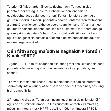
Tá priontóirí kiosk ardcháilíochta riachtanach. Táirgeann siad
priontálaí soiléire agus inléite, a chomhlíonann ionchais na
gcuideachta agus caighdeáin chomhlíonta miondíola araon. Ar an
gcúl sin, is féidir le modúil phriontála neamh-iontaofa raon fadhbanna
a chruthú, ó mhionsonraithe go ticéid neamhiomlána. Ní hamháin go
gcuireann saincheisteanna den sórt sin custaiméirí faoi deara ach go
gceanglaíonn siad deisiúcháin nó athsholáthairtí láithreacha freisin,
agus ar an gcaoi sin costais oibríochtúla do mhiondealaithe agus do
mhórmhargaí a mhéadú.
Cén fáth a roghnaíodh le haghaidh Priontóirí
Kiosk HPRT?
Tugann HPRT, le taithí beagnach dhá dhéag mbliana i dteicneolaíocht
phriontála teirmeach, go háirithe i réimse na sásraí priontála, lán
sochair:
1.Easy of Integration: These kiosk receipt printers can be integrated
seamlessly into a variety of self-service checkout machines, ensuring
high compatibility.
2.Priontáil Ard-Luas: Tá an t-am neamhluachmhar do mhiondíoltóirí
agus do chustaiméirí araon. Tá luas priontála iontach 260 mm/s ag
módúil phrintéara kiosk HPRT, cosúil le módúil phrintéara TP808,