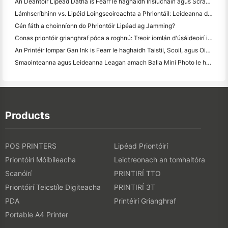
An Déantóir Lipéad Datha is Fearr le haghaidh Irisiúcháin agus Scrapbooking: Cuir Tuilleadh Datha le Gach Leathanach
Lámhscríbhinn vs. Lipéid Loingseoireachta a Phriontáil: Leideanna do Ghnólachtaí Beaga in 2026
Cén fáth a choinníonn do Phriontóir Lipéad ag Jamming?
Conas priontóir grianghraf póca a roghnú: Treoir iomlán d'úsáideoirí iris, taistil agus iPhone
An Printéir Iompar Gan Ink is Fearr le haghaidh Taistil, Scoil, agus Oibre Soghluaiste: Athbhreithniú Hanin MT620 Pro
Smaointeanna agus Leideanna Leagan amach Balla Mini Photo le haghaidh maisiú seomra leapa agus dormitory
Products
POS PRINTERS
Lipéad Priontóirí
Priontóirí Móibíleacha
Leictreonach an tomhaltóra
Scanóirí
PRINTIRÍ TTO
Priontóirí Teicstíle Digiteacha
PRINTIRÍ 3T
PDA
Printéirí Grianghraf
Portable A4 Printer