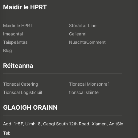
Maidir le HPRT
Maidir le HPRT
Stóráil ar Líne
Imeachtaí
Gailearaí
Taispeántas
NuachtaComment
Blog
Réiteanna
Tionscal Catering
Tionscal Mionsonraí
Tionscal Logisticiúil
tionscal sláinte
GLAOIGH ORAINN
Add: 1-5F, Uimh. 8, Gaoqi South 12th Road, Xiamen, An tSín
Tel: