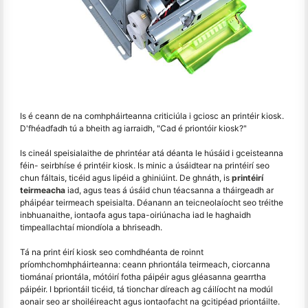
Is é ceann de na comhpháirteanna criticiúla i gciosc an printéir kiosk.
D'fhéadfadh tú a bheith ag iarraidh, "Cad é priontóir kiosk?"
Is cineál speisialaithe de phrintéar atá déanta le húsáid i gceisteanna
féin- seirbhíse é printéir kiosk. Is minic a úsáidtear na printéirí seo
chun fáltais, ticéid agus lipéid a ghiniúint. De ghnáth, is
printéirí
teirmeacha
iad, agus teas á úsáid chun téacsanna a tháirgeadh ar
pháipéar teirmeach speisialta. Déanann an teicneolaíocht seo tréithe
inbhuanaithe, iontaofa agus tapa-oiriúnacha iad le haghaidh
timpeallachtaí miondíola a bhriseadh.
Tá na print éirí kiosk seo comhdhéanta de roinnt
príomhchomhpháirteanna: ceann phriontála teirmeach, ciorcanna
tiománaí priontála, mótóirí fotha páipéir agus gléasanna gearrtha
páipéir. I bpriontáil ticéid, tá tionchar díreach ag cáilíocht na modúl
aonair seo ar shoiléireacht agus iontaofacht na gcitipéad priontáilte.