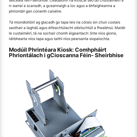
seiceála féin-seirbhíse. Ceadaíonn na kioscaí seo do chustaiméirí a
n-earraí a scanadh, a gceannaigh a íoc agus a bhfaigheanna a
phriontáil gan cúnamh caiséire.
Tá miondíoltóirí ag glacadh go tapa leis na córais sin chun costais
saothair a laghdú agus éifeachtúlacht oibríochtúil a fheabhsú. Maidir
le custaiméirí, tá na sochair chomh éigeantach: línte níos giorra,
idirbhearta níos tapa agus taithí níos pearsanta siopaíochta.
Modúil Phrintéara Kiosk: Comhpháirt
Phriontálach i gCioscanna Féin- Sheirbhíse