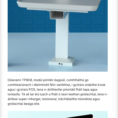
Déanann TP808, modúl printéir éagsúil, comhtháthú go
comhleanúnach i dteirminéil féin-seirbhíse, i gcórais ordaithe kiosk
agus i gcórais POS, lena n-áiritheofar priontáil fháil tapa agus
iontaofa. Tá sé tar éis luach a fháil ó raon leathan gnólachtaí, lena n-
áirítear super-mhargaí, restoranaí, tráchtálaithe miondíola agus
gnólachtaí beaga eile.