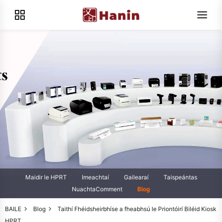
Maidir le HPRT
Imeachtaí
Gailearaí
Taispeántas
NuachtaComment
Blog
BAILE
Blog
Taithí Fhéidsheirbhíse a fheabhsú le Priontóirí Biléid Kiosk
HPRT