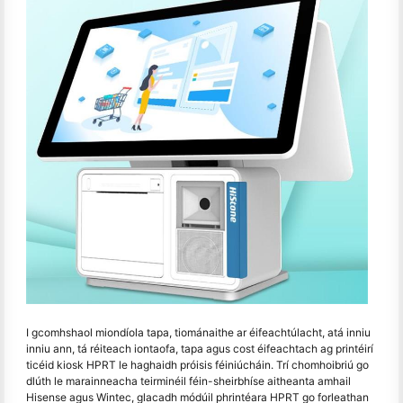
I gcomhshaol miondíola tapa, tiománaithe ar éifeachtúlacht, atá inniu
inniu ann, tá réiteach iontaofa, tapa agus cost éifeachtach ag printéirí
ticéid kiosk HPRT le haghaidh próisis féiniúcháin. Trí chomhoibriú go
dlúth le marainneacha teirminéil féin-sheirbhíse aitheanta amhail
Hisense agus Wintec, glacadh módúil phrintéara HPRT go forleathan