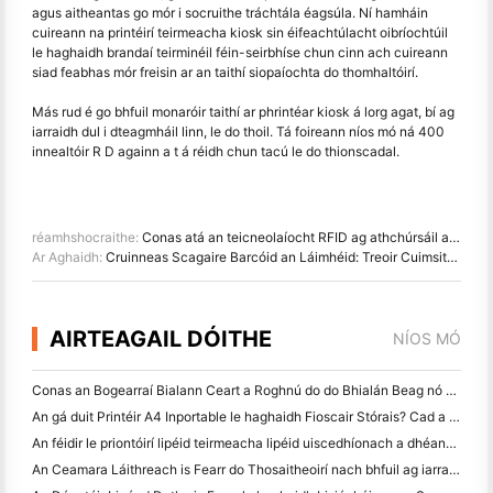
agus aitheantas go mór i socruithe tráchtála éagsúla. Ní hamháin
cuireann na printéirí teirmeacha kiosk sin éifeachtúlacht oibríochtúil
le haghaidh brandaí teirminéil féin-seirbhíse chun cinn ach cuireann
siad feabhas mór freisin ar an taithí siopaíochta do thomhaltóirí.
Más rud é go bhfuil monaróir taithí ar phrintéar kiosk á lorg agat, bí ag
iarraidh dul i dteagmháil linn, le do thoil. Tá foireann níos mó ná 400
innealtóir R D againn a t á réidh chun tacú le do thionscadal.
réamhshocraithe:
Conas atá an teicneolaíocht RFID ag athchúrsáil an Tionscal Gléasáin
Ar Aghaidh:
Cruinneas Scagaire Barcóid an Láimhéid: Treoir Cuimsitheach
AIRTEAGAIL DÓITHE
NÍOS MÓ
Conas an Bogearraí Bialann Ceart a Roghnú do do Bhialán Beag nó Meánmhéide
An gá duit Printéir A4 Inportable le haghaidh Fioscair Stórais? Cad a Oibríonn i ndáiríre
An féidir le priontóirí lipéid teirmeacha lipéid uiscedhíonach a dhéanamh do tháirgí gnó beag?
An Ceamara Láithreach is Fearr do Thosaitheoirí nach bhfuil ag iarraidh páipéar a chaitheamh