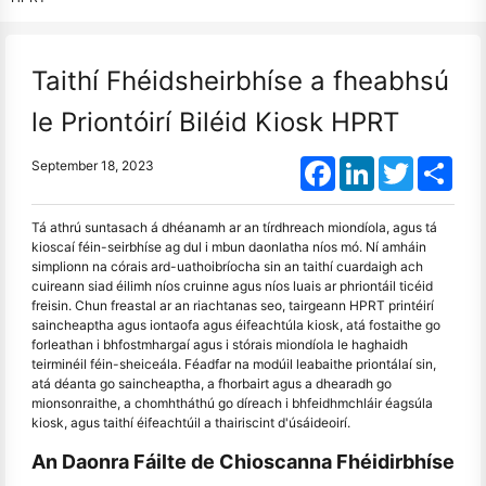
Taithí Fhéidsheirbhíse a fheabhsú
le Priontóirí Biléid Kiosk HPRT
Facebook
LinkedIn
Twitter
Shar
September 18, 2023
Tá athrú suntasach á dhéanamh ar an tírdhreach miondíola, agus tá
kioscaí féin-seirbhíse ag dul i mbun daonlatha níos mó. Ní amháin
simplionn na córais ard-uathoibríocha sin an taithí cuardaigh ach
cuireann siad éilimh níos cruinne agus níos luais ar phriontáil ticéid
freisin. Chun freastal ar an riachtanas seo, tairgeann HPRT printéirí
saincheaptha agus iontaofa agus éifeachtúla kiosk, atá fostaithe go
forleathan i bhfostmhargaí agus i stórais miondíola le haghaidh
teirminéil féin-sheiceála. Féadfar na modúil leabaithe priontálaí sin,
atá déanta go saincheaptha, a fhorbairt agus a dhearadh go
mionsonraithe, a chomhtháthú go díreach i bhfeidhmchláir éagsúla
kiosk, agus taithí éifeachtúil a thairiscint d'úsáideoirí.
An Daonra Fáilte de Chioscanna Fhéidirbhíse