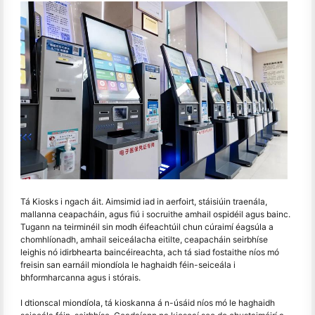
Tá Kiosks i ngach áit. Aimsimid iad in aerfoirt, stáisiúin traenála,
mallanna ceapacháin, agus fiú i socruithe amhail ospidéil agus bainc.
Tugann na teirminéil sin modh éifeachtúil chun cúraimí éagsúla a
chomhlíonadh, amhail seiceálacha eitilte, ceapacháin seirbhíse
leighis nó idirbhearta baincéireachta, ach tá siad fostaithe níos mó
freisin san earnáil miondíola le haghaidh féin-seiceála i
bhformharcanna agus i stórais.
I dtionscal miondíola, tá kioskanna á n-úsáid níos mó le haghaidh