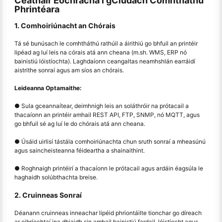
Ceathair Eochracha i gClúdach Comhtháthú
Phrintéara
1. Comhoiriúnacht an Chórais
Tá sé bunúsach le comhtháthú rathúil a áirithiú go bhfuil an printéir
lipéad ag luí leis na córais atá ann cheana (m.sh. WMS, ERP nó
bainistiú lóistíochta). Laghdaíonn ceangaltas neamhshlán earráidí
aistrithe sonraí agus am síos an chórais.
Leideanna Optamaithe:
● Sula gceannaítear, deimhnigh leis an soláthróir na prótacail a
thacaíonn an printéir amhail REST API, FTP, SNMP, nó MQTT, agus
go bhfuil sé ag luí le do chórais atá ann cheana.
● Úsáid uirlisí tástála comhoiriúnachta chun sruth sonraí a mheasúnú
agus saincheisteanna féideartha a shainaithint.
● Roghnaigh printéirí a thacaíonn le prótacail agus ardáin éagsúla le
haghaidh solúbthachta breise.
2. Cruinneas Sonraí
Déanann cruinneas inneachar lipéid phriontáilte tionchar go díreach
ar oibríochtaí ina dhiaidh sin amhail bainistiú fardail, lóistíocht agus