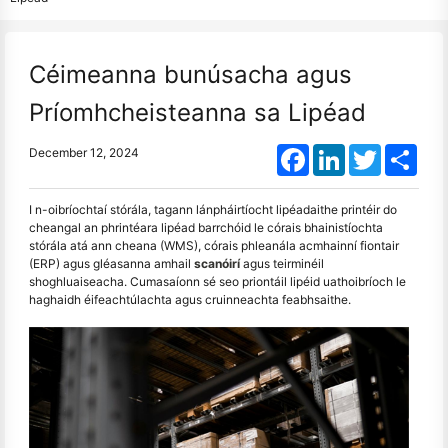
Céimeanna bunúsacha agus
Príomhcheisteanna sa Lipéad
Facebook
LinkedIn
Twitter
Shar
December 12, 2024
I n-oibríochtaí stórála, tagann lánpháirtíocht lipéadaithe printéir do
cheangal an phrintéara lipéad barrchóid le córais bhainistíochta
stórála atá ann cheana (WMS), córais phleanála acmhainní fiontair
(ERP) agus gléasanna amhail
scanóirí
agus teirminéil
shoghluaiseacha. Cumasaíonn sé seo priontáil lipéid uathoibríoch le
haghaidh éifeachtúlachta agus cruinneachta feabhsaithe.