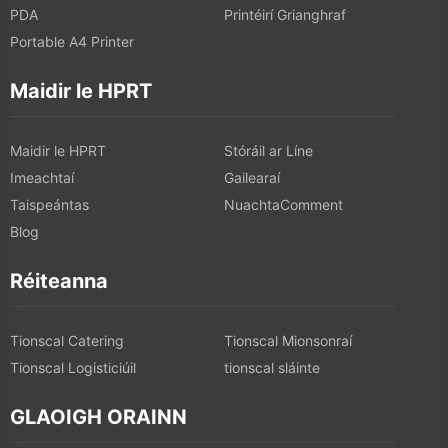
PDA
Printéirí Grianghraf
Portable A4 Printer
Maidir le HPRT
Maidir le HPRT
Stóráil ar Líne
Imeachtaí
Gailearaí
Taispeántas
NuachtaComment
Blog
Réiteanna
Tionscal Catering
Tionscal Mionsonraí
Tionscal Logisticiúil
tionscal sláinte
GLAOIGH ORAINN