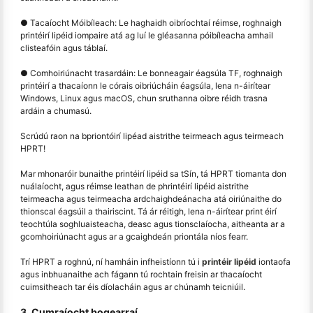
● Tacaíocht Móibíleach: Le haghaidh oibríochtaí réimse, roghnaigh
printéirí lipéid iompaire atá ag luí le gléasanna póibíleacha amhail
clisteafóin agus táblaí.
● Comhoiriúnacht trasardáin: Le bonneagair éagsúla TF, roghnaigh
printéirí a thacaíonn le córais oibriúcháin éagsúla, lena n-áirítear
Windows, Linux agus macOS, chun sruthanna oibre réidh trasna
ardáin a chumasú.
Scrúdú raon na bpriontóirí lipéad aistrithe teirmeach agus teirmeach
HPRT!
Mar mhonaróir bunaithe printéirí lipéid sa tSín, tá HPRT tiomanta don
nuálaíocht, agus réimse leathan de phrintéirí lipéid aistrithe
teirmeacha agus teirmeacha ardchaighdeánacha atá oiriúnaithe do
thionscal éagsúil a thairiscint. Tá ár réitigh, lena n-áirítear print éirí
teochtúla soghluaisteacha, deasc agus tionsclaíocha, aitheanta ar a
gcomhoiriúnacht agus ar a gcaighdeán priontála níos fearr.
Trí HPRT a roghnú, ní hamháin infheistíonn tú i
printéir lipéid
iontaofa
agus inbhuanaithe ach fágann tú rochtain freisin ar thacaíocht
cuimsitheach tar éis díolacháin agus ar chúnamh teicniúil.
3. Cumraíocht bogearraí