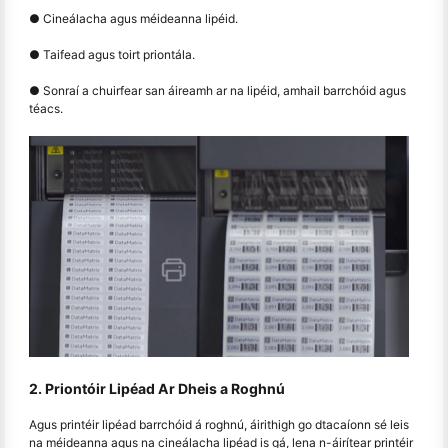
● Cineálacha agus méideanna lipéid.
● Taifead agus toirt priontála.
● Sonraí a chuirfear san áireamh ar na lipéid, amhail barrchóid agus
téacs.
2. Priontóir Lipéad Ar Dheis a Roghnú
Agus printéir lipéad barrchóid á roghnú, áirithigh go dtacaíonn sé leis
na méideanna agus na cineálacha lipéad is gá, lena n-áirítear printéir