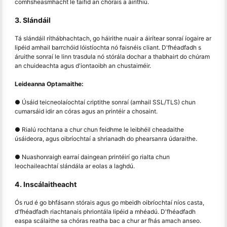
comhsheasmhacht le taifid an chórais a áirithiú.
3. Slándáil
Tá slándáil ríthábhachtach, go háirithe nuair a áirítear sonraí íogaire ar
lipéid amhail barrchóid lóistíochta nó faisnéis cliant. D'fhéadfadh s
áruithe sonraí le linn trasdula nó stórála dochar a thabhairt do chúram
an chuideachta agus d'iontaoibh an chustaiméir.
Leideanna Optamaithe:
● Úsáid teicneolaíochtaí criptithe sonraí (amhail SSL/TLS) chun
cumarsáid idir an córas agus an printéir a chosaint.
● Rialú rochtana a chur chun feidhme le leibhéil cheadaithe
úsáideora, agus oibríochtaí a shrianadh do phearsanra údaraithe.
● Nuashonraigh earraí daingean printéirí go rialta chun
leochaileachtaí slándála ar eolas a laghdú.
4. Inscálaitheacht
Ós rud é go bhfásann stórais agus go mbeidh oibríochtaí níos casta,
d'fhéadfadh riachtanais phriontála lipéid a mhéadú. D'fhéadfadh
easpa scálaithe sa chóras reatha bac a chur ar fhás amach anseo.