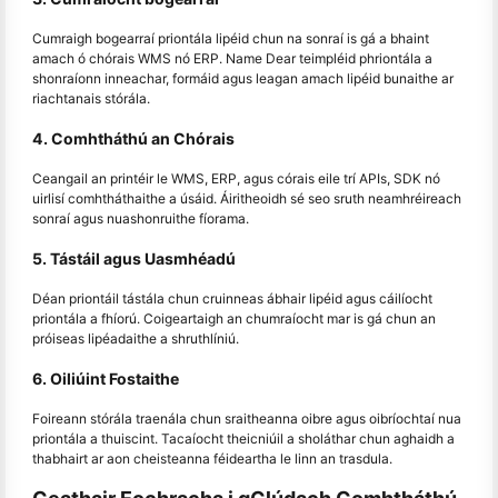
Cumraigh bogearraí priontála lipéid chun na sonraí is gá a bhaint
amach ó chórais WMS nó ERP. Name Dear teimpléid phriontála a
shonraíonn inneachar, formáid agus leagan amach lipéid bunaithe ar
riachtanais stórála.
4. Comhtháthú an Chórais
Ceangail an printéir le WMS, ERP, agus córais eile trí APIs, SDK nó
uirlisí comhtháthaithe a úsáid. Áiritheoidh sé seo sruth neamhréireach
sonraí agus nuashonruithe fíorama.
5. Tástáil agus Uasmhéadú
Déan priontáil tástála chun cruinneas ábhair lipéid agus cáilíocht
priontála a fhíorú. Coigeartaigh an chumraíocht mar is gá chun an
próiseas lipéadaithe a shruthlíniú.
6. Oiliúint Fostaithe
Foireann stórála traenála chun sraitheanna oibre agus oibríochtaí nua
priontála a thuiscint. Tacaíocht theicniúil a sholáthar chun aghaidh a
thabhairt ar aon cheisteanna féideartha le linn an trasdula.