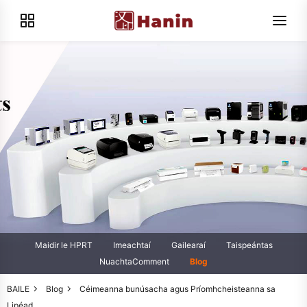
Maidir le HPRT
Imeachtaí
Gailearaí
Taispeántas
NuachtaComment
Blog
BAILE
Blog
Céimeanna bunúsacha agus Príomhcheisteanna sa
Lipéad