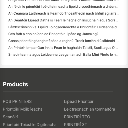
An féidir le priontóirí lipéid teirmeacha lipéid uiscedhíonach a dhéanamh do tháirgí gnó beag?
An Ceamara Láithreach is Fearr do Thosaitheoirí nach bhfuil ag iarraidh páipéar a chaitheamh
An Déantóir Lipéad Datha is Fearr le haghaidh Irisiúcháin agus Scrapbooking: Cuir Tuilleadh Datha le Gach Leathanach
Lámhscríbhinn vs. Lipéid Loingseoireachta a Phriontáil: Leideanna do Ghnólachtaí Beaga in 2026
Cén fáth a choinníonn do Phriontóir Lipéad ag Jamming?
Conas priontóir grianghraf póca a roghnú: Treoir iomlán d'úsáideoirí iris, taistil agus iPhone
An Printéir Iompar Gan Ink is Fearr le haghaidh Taistil, Scoil, agus Oibre Soghluaiste: Athbhreithniú Hanin MT620 Pro
Smaointeanna agus Leideanna Leagan amach Balla Mini Photo le haghaidh maisiú seomra leapa agus dormitory
Products
POS PRINTERS
Lipéad Priontóirí
Priontóirí Móibíleacha
Leictreonach an tomhaltóra
Scanóirí
PRINTIRÍ TTO
Priontóirí Teicstíle Digiteacha
PRINTIRÍ 3T