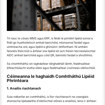
Trí nasc le córais WMS agus ERP, is féidir le printéirí lipéid sonraí a
fháil go huathoibríoch amhail barrchóid, mionsonraí fardail agus
uimhreacha ord, agus lipéid a ghiniúint i bhfíortham. Ní amháin
faisnéis theicniúil a áirítear sna lipéid sin ach freisin teicneolaíochtaí
AIDC amhail barrchóid agus cóid QR, bainistiú fardail a shruthlíniú.
Sa chomhtháthú sin laghdaítear idirghabháil láimh, feabhsaítear
éifeachtúlacht srutha oibre agus feabhsaítear cruinneas oibríochtúil.
Céimeanna le haghaidh Comhtháthú Lipéid
Phrintéara
1. Anailís riachtanach
Sula ndéanfar an comhtháthú, is fíor-riachtanach na ceanglais
shonracha lipéadaithe d'oibríochtaí stórais a anailísiú, lena n-áirítear: