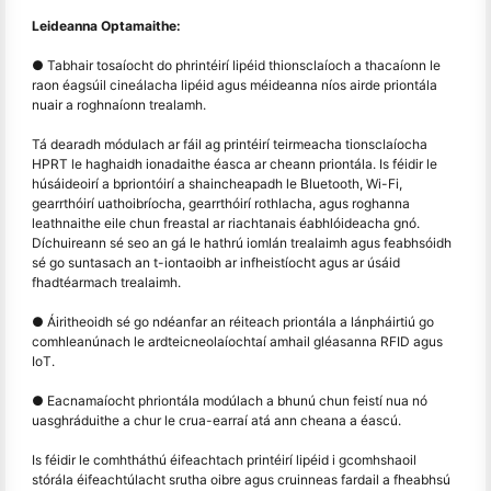
Leideanna Optamaithe:
● Tabhair tosaíocht do phrintéirí lipéid thionsclaíoch a thacaíonn le
raon éagsúil cineálacha lipéid agus méideanna níos airde priontála
nuair a roghnaíonn trealamh.
Tá dearadh módulach ar fáil ag printéirí teirmeacha tionsclaíocha
HPRT le haghaidh ionadaithe éasca ar cheann priontála. Is féidir le
húsáideoirí a bpriontóirí a shaincheapadh le Bluetooth, Wi-Fi,
gearrthóirí uathoibríocha, gearrthóirí rothlacha, agus roghanna
leathnaithe eile chun freastal ar riachtanais éabhlóideacha gnó.
Díchuireann sé seo an gá le hathrú iomlán trealaimh agus feabhsóidh
sé go suntasach an t-iontaoibh ar infheistíocht agus ar úsáid
fhadtéarmach trealaimh.
● Áiritheoidh sé go ndéanfar an réiteach priontála a lánpháirtiú go
comhleanúnach le ardteicneolaíochtaí amhail gléasanna RFID agus
IoT.
● Eacnamaíocht phriontála modúlach a bhunú chun feistí nua nó
uasghráduithe a chur le crua-earraí atá ann cheana a éascú.
Is féidir le comhtháthú éifeachtach printéirí lipéid i gcomhshaoil
stórála éifeachtúlacht srutha oibre agus cruinneas fardail a fheabhsú