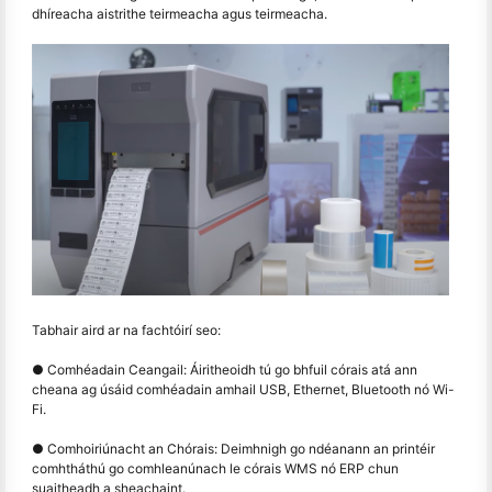
dhíreacha aistrithe teirmeacha agus teirmeacha.
Tabhair aird ar na fachtóirí seo:
● Comhéadain Ceangail: Áiritheoidh tú go bhfuil córais atá ann
cheana ag úsáid comhéadain amhail USB, Ethernet, Bluetooth nó Wi-
Fi.
● Comhoiriúnacht an Chórais: Deimhnigh go ndéanann an printéir
comhtháthú go comhleanúnach le córais WMS nó ERP chun
suaitheadh a sheachaint.