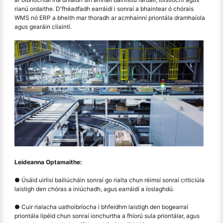
rianú ordaithe. D'fhéadfadh earráidí i sonraí a bhaintear ó chórais
WMS nó ERP a bheith mar thoradh ar acmhainní priontála dramhaíola
agus gearáin cliaintí.
Leideanna Optamaithe:
● Úsáid uirlisí bailiúcháin sonraí go rialta chun réimsí sonraí criticiúla
laistigh den chóras a iniúchadh, agus earráidí a íoslaghdú.
● Cuir rialacha uathoibríocha i bhfeidhm laistigh den bogearraí
priontála lipéid chun sonraí ionchurtha a fhíorú sula priontálar, agus