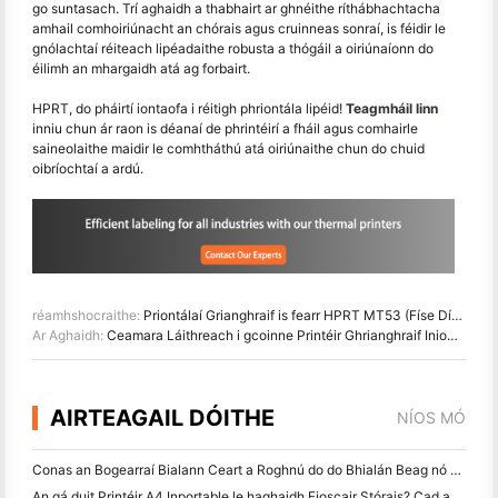
go suntasach. Trí aghaidh a thabhairt ar ghnéithe ríthábhachtacha
amhail comhoiriúnacht an chórais agus cruinneas sonraí, is féidir le
gnólachtaí réiteach lipéadaithe robusta a thógáil a oiriúnaíonn do
éilimh an mhargaidh atá ag forbairt.
HPRT, do pháirtí iontaofa i réitigh phriontála lipéid!
Teagmháil linn
inniu chun ár raon is déanaí de phrintéirí a fháil agus comhairle
saineolaithe maidir le comhtháthú atá oiriúnaithe chun do chuid
oibríochtaí a ardú.
réamhshocraithe:
Priontálaí Grianghraif is fearr HPRT MT53 (Físe Díboscála san áireamh)
Ar Aghaidh:
Ceamara Láithreach i gcoinne Printéir Ghrianghraif Iniompar: Cé acu is fearr duit?
AIRTEAGAIL DÓITHE
NÍOS MÓ
Conas an Bogearraí Bialann Ceart a Roghnú do do Bhialán Beag nó Meánmhéide
An gá duit Printéir A4 Inportable le haghaidh Fioscair Stórais? Cad a Oibríonn i ndáiríre