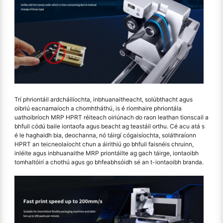
Trí phriontáil ardcháilíochta, inbhuanaitheacht, solúbthacht agus
oibriú eacnamaíoch a chomhtháthú, is é ríomhaire phriontála
uathoibríoch MRP HPRT réiteach oiriúnach do raon leathan tionscail a
bhfuil códú baile iontaofa agus beacht ag teastáil orthu. Cé acu atá s
é le haghaidh bia, deochanna, nó táirgí cógaisíochta, soláthraíonn
HPRT an teicneolaíocht chun a áirithiú go bhfuil faisnéis chruinn,
inléite agus inbhuanaithe MRP priontáilte ag gach táirge, iontaoibh
tomhaltóirí a chothú agus go bhfeabhsóidh sé an t-iontaoibh branda.