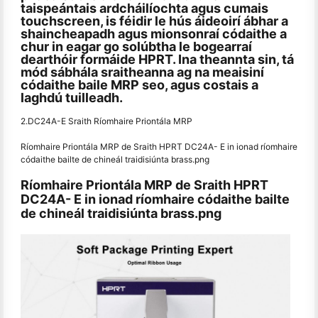
taispeántais ardcháilíochta agus cumais
touchscreen, is féidir le hús áideoirí ábhar a
shaincheapadh agus mionsonraí códaithe a
chur in eagar go solúbtha le bogearraí
dearthóir formáide HPRT. Ina theannta sin, tá
mód sábhála sraitheanna ag na meaisiní
códaithe baile MRP seo, agus costais a
laghdú tuilleadh.
2.DC24A-E Sraith Ríomhaire Priontála MRP
Ríomhaire Priontála MRP de Sraith HPRT DC24A- E in ionad ríomhaire
códaithe bailte de chineál traidisiúnta brass.png
Ríomhaire Priontála MRP de Sraith HPRT
DC24A- E in ionad ríomhaire códaithe bailte
de chineál traidisiúnta brass.png