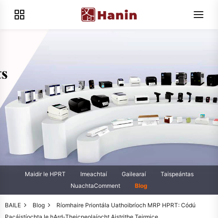
Maidir le HPRT
Imeachtaí
Gailearaí
Taispeántas
NuachtaComment
Blog
BAILE
Blog
Ríomhaire Priontála Uathoibríoch MRP HPRT: Códú
Pacáistíochta le hArd-Theicneolaíocht Aistrithe Teirmice