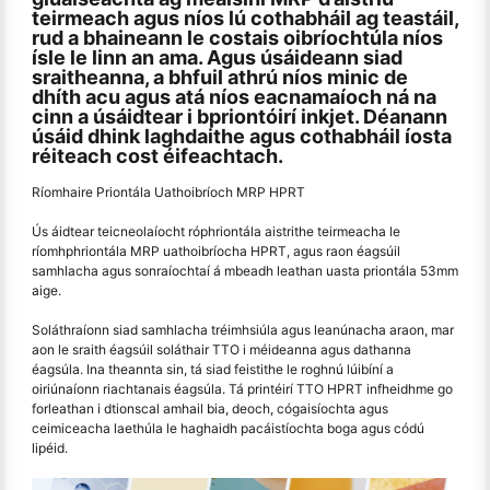
teirmeach agus níos lú cothabháil ag teastáil,
rud a bhaineann le costais oibríochtúla níos
ísle le linn an ama. Agus úsáideann siad
sraitheanna, a bhfuil athrú níos minic de
dhíth acu agus atá níos eacnamaíoch ná na
cinn a úsáidtear i bpriontóirí inkjet. Déanann
úsáid dhink laghdaithe agus cothabháil íosta
réiteach cost éifeachtach.
Ríomhaire Priontála Uathoibríoch MRP HPRT
Ús áidtear teicneolaíocht róphriontála aistrithe teirmeacha le
ríomhphriontála MRP uathoibríocha HPRT, agus raon éagsúil
samhlacha agus sonraíochtaí á mbeadh leathan uasta priontála 53mm
aige.
Soláthraíonn siad samhlacha tréimhsiúla agus leanúnacha araon, mar
aon le sraith éagsúil soláthair TTO i méideanna agus dathanna
éagsúla. Ina theannta sin, tá siad feistithe le roghnú lúibíní a
oiriúnaíonn riachtanais éagsúla. Tá printéirí TTO HPRT infheidhme go
forleathan i dtionscal amhail bia, deoch, cógaisíochta agus
ceimiceacha laethúla le haghaidh pacáistíochta boga agus códú
lipéid.