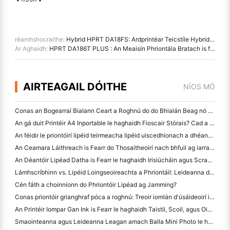
réamhshocraithe:
Hybrid HPRT DA18FS: Ardprintéar Teicstíle Hybrideach le Réamhchóireáil Inlíne, Priontáil Digiteach, agus Scáileán Flatbed
Ar Aghaidh:
HPRT DA186T PLUS : An Meaisín Phriontála Bratach is fearr sa Bhlag Fabric Polyester agus sa Phriontáil Banner
AIRTEAGAIL DÓITHE
NÍOS MÓ
Conas an Bogearraí Bialann Ceart a Roghnú do do Bhialán Beag nó Meánmhéide
An gá duit Printéir A4 Inportable le haghaidh Fioscair Stórais? Cad a Oibríonn i ndáiríre
An féidir le priontóirí lipéid teirmeacha lipéid uiscedhíonach a dhéanamh do tháirgí gnó beag?
An Ceamara Láithreach is Fearr do Thosaitheoirí nach bhfuil ag iarraidh páipéar a chaitheamh
An Déantóir Lipéad Datha is Fearr le haghaidh Irisiúcháin agus Scrapbooking: Cuir Tuilleadh Datha le Gach Leathanach
Lámhscríbhinn vs. Lipéid Loingseoireachta a Phriontáil: Leideanna do Ghnólachtaí Beaga in 2026
Cén fáth a choinníonn do Phriontóir Lipéad ag Jamming?
Conas priontóir grianghraf póca a roghnú: Treoir iomlán d'úsáideoirí iris, taistil agus iPhone
An Printéir Iompar Gan Ink is Fearr le haghaidh Taistil, Scoil, agus Oibre Soghluaiste: Athbhreithniú Hanin MT620 Pro
Smaointeanna agus Leideanna Leagan amach Balla Mini Photo le haghaidh maisiú seomra leapa agus dormitory