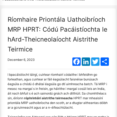
Ríomhaire Priontála Uathoibríoch
MRP HPRT: Códú Pacáistíochta le
hArd-Theicneolaíocht Aistrithe
Teirmice
Facebook
LinkedIn
Twitter
Shar
December 6, 2023
I bpacáistíocht táirgí, cuirtear ríomhairí códaithe i bhfeidhm go
forleathan, agus cuirtear ar fáil éagsúlacht faisnéise bunúsach
éagsúla a chódú ó dhátaí éagsúla go dtí uimhreacha batch. Tá MRP i
measc na margaí s in freisin, go háirithe i margaí cosúil leis an India,
áit nach bhfuil s é ach sainordú gnách ach dlíthiúil. Sa chomhthéacs
sin, éiríonn
róphrintéirí aistrithe teirmeacha
HPRT mar mheaisíní
priontála MRP uathoibríocha den scoth, ar a dtugtar aitheantas dóibh
ar a gcruinneacht agus ar a n-éifeachtúlacht.
Taispeánfar san Airteagal seo cén fáth a bhíonn HPRT mar an rogha is