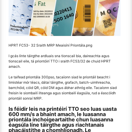
HPRT FC53- 32 Sraith MRP Meaisíní Priontála.png
I gcás línte táirgthe ardluais sna tionscail bia, daireachta agus
tionscail eile, tá priontóirí TTO i sraith FC53/32 de chuid HPRT
amach.
Le taifead priontála 300pso, tacaíonn siad le priontáil beacht i
limistéar mór téacs, dátaí táirgthe, grafach, batch-uimhreacha,
barrchóid, cóid QR, cóid DM agus ábhar athróg eile. Tacaíonn siad
freisin le siombailí ilteanga agus siombailí éagsúla, rud a éascóidh
priontáil sonraí MRP.
Is féidir leis na printéirí TTO seo luas uasta
600 mm/s a bhaint amach, le luasanna
priontála inchoigeartaithe chun luasanna
éagsúla líne táirgthe agus riachtanais
phacáistithe a chomhlíonadh. Le