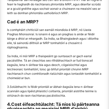
fearr le haghaidh do riachtanais phriontála MRP, agus déanfar scrúdú
ar a gcuid gnéithe agus sochair aonair a chuireann na meaisíní seo ar
leith sa domhan phriontála uathoibríoch MRP.
Cad é an MRP?
Is comhpháirt chriticiúil san earnáil miondíola é MRP, nó Uasta
Praghas Mionsonraí. Is ionann é agus an praghas is airde ar féidir
táirge a dhíol ar mhargadh. Sa India, sa Bhaingladesh agus i dtíortha
eile, tá sainordú dlíthiúil ar MRP tomhaltóirí a chosaint ó
róphraghsanna.
Sa India, ní mór MRP a thaispeáint go suntasach ar gach earraí
pacáistíthe. Tá an cleachtas seo ríthábhachtach ar fud tionscail
éagsúla, lena n-áirítear bia agus deoch, cógaisíochtaí agus
leictreonaic tomhaltóirí, toisc go bhfuil priontáil chruinn MRP
riachtanach chun comhlíonadh rialúcháin agus iontaoibh tomhaltóirí a
choimeád ar bun.
3.Solúbthacht: Is féidir priontáil ar ábhair éagsúla lena n-áirítear
scannáin agus lipéid phlaisticí coitianta, priontáil aistrithe teirme is
oiriúnach do raon riachtanas pacáistíochta.
4.Cost éifeachtúlacht: Tá níos lú páirteanna
gluaiseachta ag meaisíní MRP d’aistriú