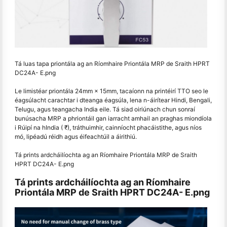
Tá luas tapa priontála ag an Ríomhaire Priontála MRP de Sraith HPRT
DC24A- E.png
Le limistéar priontála 24mm × 15mm, tacaíonn na printéirí TTO seo le
éagsúlacht carachtar i dteanga éagsúla, lena n-áirítear Hindi, Bengali,
Telugu, agus teangacha India eile. Tá siad oiriúnach chun sonraí
bunúsacha MRP a phriontáil gan iarracht amhail an praghas miondíola
i Rúipí na hIndia ( ₹), tráthuimhir, cainníocht phacáistithe, agus níos
mó, lipéadú réidh agus éifeachtúil a áirithiú.
Tá prints ardcháilíochta ag an Ríomhaire Priontála MRP de Sraith
HPRT DC24A- E.png
Tá prints ardcháilíochta ag an Ríomhaire
Priontála MRP de Sraith HPRT DC24A- E.png