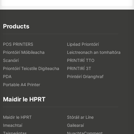
Products
POS PRINTERS
Lipéad Priontóirí
Priontóirí Móibíleacha
Leictreonach an tomhaltóra
Scanóirí
PRINTIRÍ TTO
Priontóirí Teicstíle Digiteacha
PRINTIRÍ 3T
PDA
Printéirí Grianghraf
Portable A4 Printer
Maidir le HPRT
Maidir le HPRT
Stóráil ar Líne
Imeachtaí
Gailearaí
Taispeántas
NuachtaComment