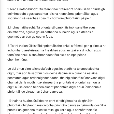
1.Téacs Uathoibríoch: Cuireann teachtaireacht shainiúil an chlúdaigh
doimhneacht agus carachtar leis na híomhánna priontáilte, agus
socraíonn sé seachas cosaint chothrom phriontáistí páipéir.
2.Inbhuanaitheacht: Tá priontáistí canbháis inbhuanaithe agus
díolmhartha, agus a gcuid dathanna bunaidh agus a dtéacs á
gcoimeád ar bun go ceann fada.
3.Taithí theicniúil: Is féidir priontáis theicniúil a frámáil gan gloine, a n-
achomharc aestéiseach a fheabhsú agus an glaire a dhíchur, agus
taithí theicniúil a sholáthar nach féidir leis an bpáipéar a
chomhoiriúnú.
Le dul chun cinn teicneolaíoch agus leathadh na teicneolaíochta
digití, mar aon le saothrú níos déine daoine ar oibreacha ealaíne
pearsanta agus ardchaighdeánacha, tháinig priontáistí canvasa digití
chun airde. Is modh nua-aimseartha priontála é priontáil canvas a
digití a úsáideann teicneolaíocht phriontála digití chun íomhánna a
phriontáil go díreach ar ábhar canvasa.
I láthair na huaire, úsáideann print éir dhigiteacha de ghnáth-
phriontáil dhigiteach meicníocha priontála canvasa gairmiúla cosúil le
printéir dhigiteacha teicstíle rolla-go-rolla agus printéir theictíle