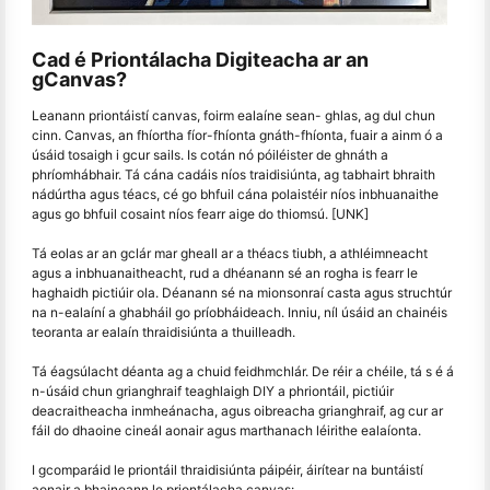
Cad é Priontálacha Digiteacha ar an
gCanvas?
Leanann priontáistí canvas, foirm ealaíne sean- ghlas, ag dul chun
cinn. Canvas, an fhíortha fíor-fhíonta gnáth-fhíonta, fuair a ainm ó a
úsáid tosaigh i gcur sails. Is cotán nó póiléister de ghnáth a
phríomhábhair. Tá cána cadáis níos traidisiúnta, ag tabhairt bhraith
nádúrtha agus téacs, cé go bhfuil cána polaistéir níos inbhuanaithe
agus go bhfuil cosaint níos fearr aige do thiomsú. [UNK]
Tá eolas ar an gclár mar gheall ar a théacs tiubh, a athléimneacht
agus a inbhuanaitheacht, rud a dhéanann sé an rogha is fearr le
haghaidh pictiúir ola. Déanann sé na mionsonraí casta agus struchtúr
na n-ealaíní a ghabháil go príobháideach. Inniu, níl úsáid an chainéis
teoranta ar ealaín thraidisiúnta a thuilleadh.
Tá éagsúlacht déanta ag a chuid feidhmchlár. De réir a chéile, tá s é á
n-úsáid chun grianghraif teaghlaigh DIY a phriontáil, pictiúir
deacraitheacha inmheánacha, agus oibreacha grianghraif, ag cur ar
fáil do dhaoine cineál aonair agus marthanach léirithe ealaíonta.
I gcomparáid le priontáil thraidisiúnta páipéir, áirítear na buntáistí
aonair a bhaineann le priontálacha canvas: