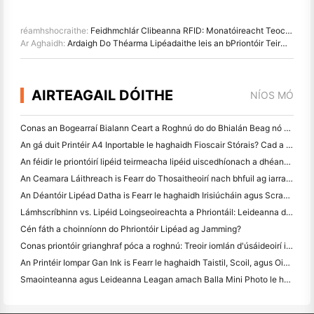
réamhshocraithe:
Feidhmchlár Clibeanna RFID: Monatóireacht Teochta, Teicneolaíocht na dTire agus Bainistiú Luggage Airline
Ar Aghaidh:
Ardaigh Do Théarma Lipéadaithe leis an bPriontóir Teirmile HPRT T20 2- Inch
AIRTEAGAIL DÓITHE
NÍOS MÓ
Conas an Bogearraí Bialann Ceart a Roghnú do do Bhialán Beag nó Meánmhéide
An gá duit Printéir A4 Inportable le haghaidh Fioscair Stórais? Cad a Oibríonn i ndáiríre
An féidir le priontóirí lipéid teirmeacha lipéid uiscedhíonach a dhéanamh do tháirgí gnó beag?
An Ceamara Láithreach is Fearr do Thosaitheoirí nach bhfuil ag iarraidh páipéar a chaitheamh
An Déantóir Lipéad Datha is Fearr le haghaidh Irisiúcháin agus Scrapbooking: Cuir Tuilleadh Datha le Gach Leathanach
Lámhscríbhinn vs. Lipéid Loingseoireachta a Phriontáil: Leideanna do Ghnólachtaí Beaga in 2026
Cén fáth a choinníonn do Phriontóir Lipéad ag Jamming?
Conas priontóir grianghraf póca a roghnú: Treoir iomlán d'úsáideoirí iris, taistil agus iPhone
An Printéir Iompar Gan Ink is Fearr le haghaidh Taistil, Scoil, agus Oibre Soghluaiste: Athbhreithniú Hanin MT620 Pro
Smaointeanna agus Leideanna Leagan amach Balla Mini Photo le haghaidh maisiú seomra leapa agus dormitory