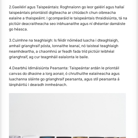
2.Gaeiléirí agus Taispeántais: Roghnaíonn go leor galéirí agus hallaí
taispeántais priontáistí digiteacha ar chlúdach chun oibreacha
ealaíne a thaispeáint. I gcomparáid le taispeántais thraidisiúnta, tá na
pictiúir deacraitheacha seo inbhuanaithe agus ní dhéantar damáiste
go héasca.
3.Cuimhne na teaghlaigh: Is féidir nóiméad luacha i dteaghlaigh,
amhail grianghraif pósta, lonnaithe leanaí, nó taisteal teaghlaigh
neamhdeartha, a chaomhnú ar feadh fada tríd pictiúir leibhéal
grianghraif, ag cur teagmháil ealaíonta le baile.
4.Dearbhú Idirnáisiúnta Pearsanta: Taispeántar ardán le priontáil
canvas do dhaoine a lorg aonair, ó chruthuithe ealaíneacha agus
luachanna sláinte go grianghraif pearsanta, agus stíl pearsanta á
lánpháirtiú i dearadh inmheánach.