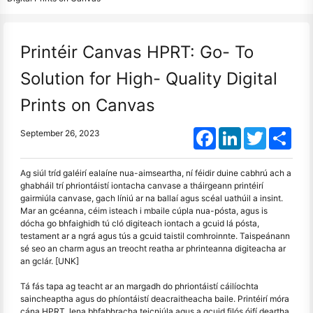
Printéir Canvas HPRT: Go- To
Solution for High- Quality Digital
Prints on Canvas
Facebook
LinkedIn
Twitter
Shar
September 26, 2023
Ag siúl tríd galéirí ealaíne nua-aimseartha, ní féidir duine cabhrú ach a
ghabháil trí phriontáistí iontacha canvase a tháirgeann printéirí
gairmiúla canvase, gach líniú ar na ballaí agus scéal uathúil a insint.
Mar an gcéanna, céim isteach i mbaile cúpla nua-pósta, agus is
dócha go bhfaighidh tú cló digiteach iontach a gcuid lá pósta,
testament ar a ngrá agus tús a gcuid taistil comhroinnte. Taispeánann
sé seo an charm agus an treocht reatha ar phrinteanna digiteacha ar
an gclár. [UNK]
Tá fás tapa ag teacht ar an margadh do phriontáistí cáilíochta
saincheaptha agus do phíontáistí deacraitheacha baile. Printéirí móra
cána HPRT, lena bhfabhracha teicniúla agus a gcuid filós óifí deartha