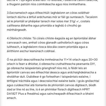
a thugann patrúin níos coimhdeacha agus níos inmharthana.
3.Eacnamaíoch agus éifeachtúil: laghdaíonn an córas soláthair
iontach dúcha a bhfuil ardchumas mór ar fáil go suntasach. Tacaíonn
sé le priontáil ar pháipéar tanach mar solas mar 31g/ ㎡, costais
caillteana ábhartha agus priontála a laghdú ó chruthú go
mórtháirgeadh.
4.Oibríocht chliste: Tá córais chliste éagsúla ag an bpriontálaí ábhar
canvasach seo, amhail córas glanadh uathoibríoch agus córas
luitheach, a laghdaíonn riosca blocála ceann priontála agus a
áirithíonn aschur leanúnach cobhsaí.
Ó na pictiúir deacraitheacha inmheánacha 11x14 orlach agus 20x30
orlach is fearr a dhíoltar, ó oibreacha cruthaitheacha pearsanta DIY,
go oibreacha taispeántais grianghraif níos mó, is féidir leis an
bpriontóir canvas seo éifeachtaí deasca agus ardchaighdeánacha a
sholáthar duit. Úsáidtear é go forleathan i taispeántais ealaíne, i
bhfógraí tráchtála agus i deacraíochtaí ealaíne baile. I gcás gnólachtaí
agus cuideachtaí atá tiomanta do phriontáil canvas digiteach, bíodh
siad ar líne nó as líne, is é an phrintéar fíorach dígitheach HPRT
DA182T Plus a fheabhsú agus saincheapadh éifeachtach a bhaint
amach.