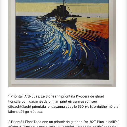
1.Priontáil Ard-Luas: Le 8 cheann priontála Kyocera de ghrád
tionsclaíoch, uasmhéadaíonn an print éir canvasach seo
éifeachtúlacht priontála le luasanna suas le 650 ㎡/ h, orduithe móra a
láimhseáil go h éasca.
2.Priontáil Fíon: Tacaíonn an printéir dhigiteach DA182T Plus le caillíní
dúcha 4-72pl agus scála liath 16-leibhéal, i dteannta caillíní beachta,