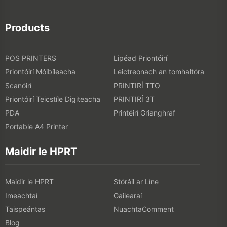
Products
POS PRINTERS
Lipéad Priontóirí
Priontóirí Móibíleacha
Leictreonach an tomhaltóra
Scanóirí
PRINTIRÍ TTO
Priontóirí Teicstíle Digiteacha
PRINTIRÍ 3T
PDA
Printéirí Grianghraf
Portable A4 Printer
Maidir le HPRT
Maidir le HPRT
Stóráil ar Líne
Imeachtaí
Gailearaí
Taispeántas
NuachtaComment
Blog