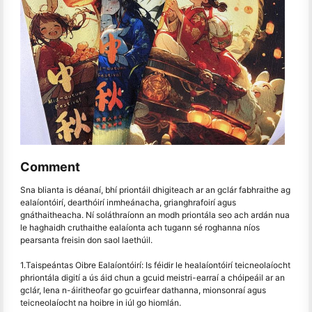
Comment
Sna blianta is déanaí, bhí priontáil dhigiteach ar an gclár fabhraithe ag
ealaíontóirí, dearthóirí inmheánacha, grianghrafoirí agus
gnáthaitheacha. Ní soláthraíonn an modh priontála seo ach ardán nua
le haghaidh cruthaithe ealaíonta ach tugann sé roghanna níos
pearsanta freisin don saol laethúil.
1.Taispeántas Oibre Ealaíontóirí: Is féidir le healaíontóirí teicneolaíocht
phriontála digití a ús áid chun a gcuid meistri-earraí a chóipeáil ar an
gclár, lena n-áiritheofar go gcuirfear dathanna, mionsonraí agus
teicneolaíocht na hoibre in iúl go hiomlán.