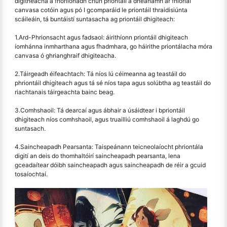
dígitheacha a fhorlíonadh chun priontáil a dhéanamh ar fhíorlaí
canvasa cotóin agus pó I gcomparáid le priontáil thraidisiúnta
scáileáin, tá buntáistí suntasacha ag priontáil dhigiteach:
1.Ard-Phrionsacht agus fadsaol: áirithíonn priontáil dhigiteach
íomhánna inmharthana agus fhadmhara, go háirithe priontálacha móra
canvasa ó ghrianghraif dhigiteacha.
2.Táirgeadh éifeachtach: Tá níos lú céimeanna ag teastáil do
phriontáil dhigiteach agus tá sé níos tapa agus solúbtha ag teastáil do
riachtanais táirgeachta bainc beag.
3.Comhshaoil: Tá dearcaí agus ábhair a úsáidtear i bpriontáil
dhigiteach níos comhshaoil, agus truailliú comhshaoil á laghdú go
suntasach.
4.Saincheapadh Pearsanta: Taispeánann teicneolaíocht phriontála
digití an deis do thomhaltóirí saincheapadh pearsanta, lena
gceadaítear dóibh saincheapadh agus saincheapadh de réir a gcuid
tosaíochtaí.