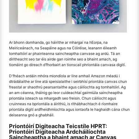
Ar bhonn domhanda, go háirithe ar mhargaí na hEorpa, na
Meiriceánach, na Seapáine agus na Cóiréise, leanann éileamh
tomhaltóirí ar phainteanna saincheaptha canvase ag ardú. Tá an
díritheacht seo tar éis airde gan roimhe seo a bhaint amach, ag
tiomáint go díreach d’fhorbairt an tionscail phriontála canvasa digití.
D'fhéach ardáin mhóra miondíola ar líne amhail Amazon méadú i
dtrádálaithe ar líne atá speisialaithe i seirbhísí priontála canvas chun
freastal ar shaothrú pearsantaithe agus cáilíochta ag tomhaltóirí. Ag
an am céanna, tháinig go leor cuideachtaí gairmiúla saincheaptha
priontála isteach sa mhargadh seo freisin. Chun cáilíocht agus
cruinneas na bpriontála a áirithiú, is ríthábhachtach é ríomhaire
priontála digití ardfheidhmíochta agus iontaofa le haghaidh cána chun
deiseanna gnó a ghabháil.
Priontóirí Digiteacha Teicstíle HPRT:
Priontóirí Digiteacha Ardcháilíochta
Saincheaptha a bhaint amach ar Canvas