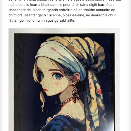
nuálaíoch, is fearr a bhaineann le priontáistí cána digití barrnóta a
sheachadadh, bíodh táirgeadh ardtoirte nó cruthaithe aonuaire de
dhíth ort. Déantar gach cuimhne, píosa ealaíne, nó dearadh a chur i
láthair go mionchruinn agus go sábháilte.