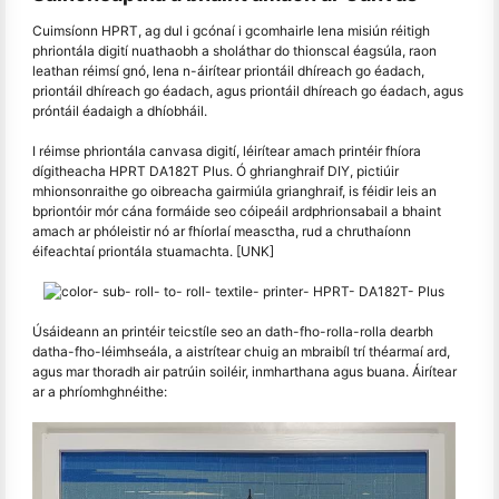
Cuimsíonn HPRT, ag dul i gcónaí i gcomhairle lena misiún réitigh
phriontála digití nuathaobh a sholáthar do thionscal éagsúla, raon
leathan réimsí gnó, lena n-áirítear priontáil dhíreach go éadach,
priontáil dhíreach go éadach, agus priontáil dhíreach go éadach, agus
próntáil éadaigh a dhíobháil.
I réimse phriontála canvasa digití, léirítear amach printéir fhíora
dígitheacha HPRT DA182T Plus. Ó ghrianghraif DIY, pictiúir
mhionsonraithe go oibreacha gairmiúla grianghraif, is féidir leis an
bpriontóir mór cána formáide seo cóipeáil ardphrionsabail a bhaint
amach ar phóleistir nó ar fhíorlaí measctha, rud a chruthaíonn
éifeachtaí priontála stuamachta. [UNK]
Úsáideann an printéir teicstíle seo an dath-fho-rolla-rolla dearbh
datha-fho-léimhseála, a aistrítear chuig an mbraibíl trí théarmaí ard,
agus mar thoradh air patrúin soiléir, inmharthana agus buana. Áirítear
ar a phríomhghnéithe: