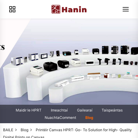
Maidir le HPRT
Imeachtaí
Gailearaí
Taispeántas
NuachtaComment
Blog
BAILE
Blog
Printéir Canvas HPRT: Go- To Solution for High- Quality
Digital Prints on Canvas