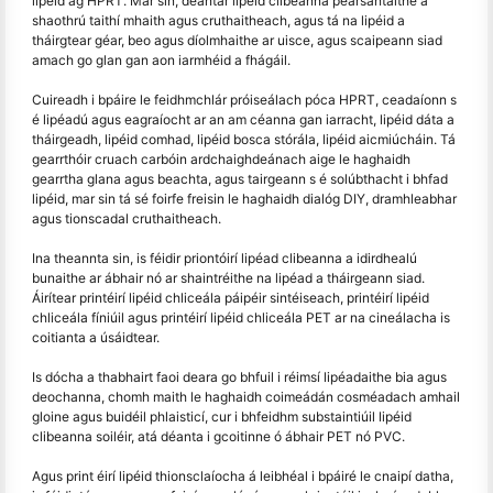
lipéid ag HPRT. Mar sin, déantar lipéid clibeanna pearsantaithe a
shaothrú taithí mhaith agus cruthaitheach, agus tá na lipéid a
tháirgtear géar, beo agus díolmhaithe ar uisce, agus scaipeann siad
amach go glan gan aon iarmhéid a fhágáil.
Cuireadh i bpáire le feidhmchlár próiseálach póca HPRT, ceadaíonn s
é lipéadú agus eagraíocht ar an am céanna gan iarracht, lipéid dáta a
tháirgeadh, lipéid comhad, lipéid bosca stórála, lipéid aicmiúcháin. Tá
gearrthóir cruach carbóin ardchaighdeánach aige le haghaidh
gearrtha glana agus beachta, agus tairgeann s é solúbthacht i bhfad
lipéid, mar sin tá sé foirfe freisin le haghaidh dialóg DIY, dramhleabhar
agus tionscadal cruthaitheach.
Ina theannta sin, is féidir priontóirí lipéad clibeanna a idirdhealú
bunaithe ar ábhair nó ar shaintréithe na lipéad a tháirgeann siad.
Áirítear printéirí lipéid chliceála páipéir sintéiseach, printéirí lipéid
chliceála fíniúil agus printéirí lipéid chliceála PET ar na cineálacha is
coitianta a úsáidtear.
Is dócha a thabhairt faoi deara go bhfuil i réimsí lipéadaithe bia agus
deochanna, chomh maith le haghaidh coimeádán cosméadach amhail
gloine agus buidéil phlaisticí, cur i bhfeidhm substaintiúil lipéid
clibeanna soiléir, atá déanta i gcoitinne ó ábhair PET nó PVC.
Agus print éirí lipéid thionsclaíocha á leibhéal i bpáiré le cnaipí datha,