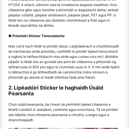
HT300 4 orlach, oibríonn siad le cineálacha éagsúla sreabhraí chun
clibeanna géar agus treisithe a phriontáil ar éagsúlacht ábhar, amhail
páipéar cótáilte, páipéar sintéiseach, páipéar pearl, PET agus PP. Is
féidir leis na clibeanna seo dúshláin chomhshaoil a fháil agus ní
bheidh siad dírithe ná dírithe.
● Priontóirí Sticker Tionsclaíocha
Más rud é nach féidir le printéir deasc caighdeánach a chomhlíonadh
do riachtanais airde priontála, caithfidh tú printéir lipéad tionsclaíoch
a roghnú le héifeachtúlacht níos airde agus cumas níos mó i dtráidire
páipéir. Is féidir leis an gcineál seo print éir clibeanna a phriontáil ag
taifead suas le 600 pso agus le cruinneas suas le 3-4 mm airde lipéid.
Is tábhachtaí é go bhféadfaidh sé cainníochtaí móra stickers a
phriontáil go seasta ar feadh tréimhse fada ama freisin.
2. Lipéadóirí Sticker le haghaidh Úsáid
Pearsanta
Chun úsáid pearsanta, ba cheart do phrintéirí lipéad clibeanna a
bheith cairdiúil d' úsáideoir, comhúite agus inrochtana. Tá na printéirí
seo idéalta chun míreanna pearsanta a chruthú, a eagrú agus a
shaincheapadh.