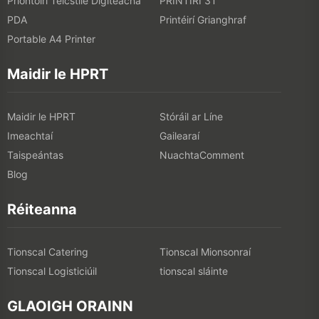
Priontóirí Teicstíle Digiteacha
PRINTIRÍ 3T
PDA
Printéirí Grianghraf
Portable A4 Printer
Maidir le HPRT
Maidir le HPRT
Stóráil ar Líne
Imeachtaí
Gailearaí
Taispeántas
NuachtaComment
Blog
Réiteanna
Tionscal Catering
Tionscal Mionsonraí
Tionscal Logisticiúil
tionscal sláinte
GLAOIGH ORAINN