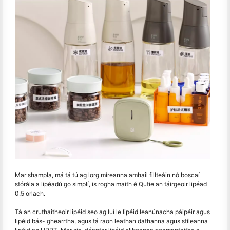
Mar shampla, má tá tú ag lorg míreanna amhail fillteáin nó boscaí
stórála a lipéadú go simplí, is rogha maith é Qutie an táirgeoir lipéad
0.5 orlach.
Tá an cruthaitheoir lipéid seo ag luí le lipéid leanúnacha páipéir agus
lipéid bás- ghearrtha, agus tá raon leathan dathanna agus stíleanna