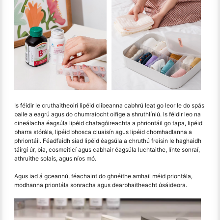
Is féidir le cruthaitheoirí lipéid clibeanna cabhrú leat go leor le do spás
baile a eagrú agus do chumraíocht oifige a shruthlíniú. Is féidir leo na
cineálacha éagsúla lipéid chatagóireachta a phriontáil go tapa, lipéid
bharra stórála, lipéid bhosca cluaisín agus lipéid chomhadlanna a
phriontáil. Féadfaidh siad lipéid éagsúla a chruthú freisin le haghaidh
táirgí úr, bia, cosmeiticí agus cabhair éagsúla luchtaithe, línte sonraí,
athruithe solais, agus níos mó.
Agus iad á gceannú, féachaint do ghnéithe amhail méid priontála,
modhanna priontála sonracha agus dearbhaitheacht úsáideora.