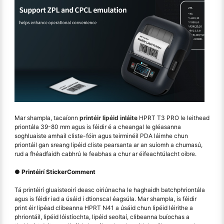
Mar shampla, tacaíonn
printéir lipéid inláite
HPRT T3 PRO le leithead
priontála 39-80 mm agus is féidir é a cheangal le gléasanna
soghluaiste amhail cliste-fóin agus teirminéil PDA láimhe chun
priontáil gan sreang lipéid cliste pearsanta ar an suíomh a chumasú,
rud a fhéadfaidh cabhrú le feabhas a chur ar éifeachtúlacht oibre.
● Printéirí StickerComment
Tá printéirí gluaisteoirí deasc oiriúnacha le haghaidh batchphriontála
agus is féidir iad a úsáid i dtionscal éagsúla. Mar shampla, is féidir
print éir lipéad clibeanna HPRT N41 a úsáid chun lipéid léirithe a
phriontáil, lipéid lóistíochta, lipéid seoltaí, clibeanna buíochas a