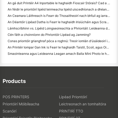
An gá duit Printéir A4 Inportable le haghaidh Fioscair Stórais? Cad a Oibríonn i ndáiríre
An féidir le priontóirí lipéid teirmeacha lipéid uiscedhíonach a dhéanamh do tháirgí gnó beag?
An Ceamara Láithreach is Fearr do Thosaitheoirí nach bhfuil ag iarraidh páipéar a chaitheamh
An Déantóir Lipéad Datha is Fearr le haghaidh Irisiúcháin agus Scrapbooking: Cuir Tuilleadh Datha le Gach Leathanach
Lámhscríbhinn vs. Lipéid Loingseoireachta a Phriontáil: Leideanna do Ghnólachtaí Beaga in 2026
Cén fáth a choinníonn do Phriontóir Lipéad ag Jamming?
Conas priontóir grianghraf póca a roghnú: Treoir iomlán d'úsáideoirí iris, taistil agus iPhone
An Printéir Iompar Gan Ink is Fearr le haghaidh Taistil, Scoil, agus Oibre Soghluaiste: Athbhreithniú Hanin MT620 Pro
Smaointeanna agus Leideanna Leagan amach Balla Mini Photo le haghaidh maisiú seomra leapa agus dormitory
Products
POS PRINTERS
Lipéad Priontóirí
Priontóirí Móibíleacha
Leictreonach an tomhaltóra
Scanóirí
PRINTIRÍ TTO