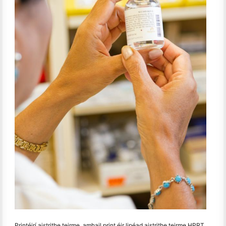
Printéirí aistrithe teirme, amhail print éir lipéad aistrithe teirme HPRT