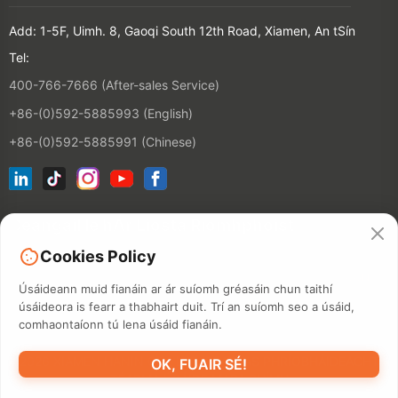
Add: 1-5F, Uimh. 8, Gaoqi South 12th Road, Xiamen, An tSín
Tel:
400-766-7666 (After-sales Service)
+86-(0)592-5885993 (English)
+86-(0)592-5885991 (Chinese)
Ceangail le hÁr Liosta Ríomhphoist
Cookies Policy
CONTACT
Úsáideann muid fianáin ar ár suíomh gréasáin chun taithí
úsáideora is fearr a thabhairt duit. Trí an suíomh seo a úsáid,
comhaontaíonn tú lena úsáid fianáin.
©2026 XIAMEN HANIN CO., LTD.
BEARTAS PHRÍOBHÁIDEACHTA
OK, FUAIR SÉ!
TÉARMA ÚSÁIDE
MAPA SUÍMH