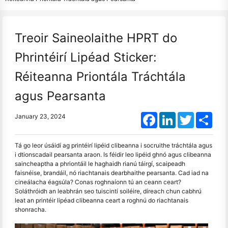
Treoir Saineolaithe HPRT do
Phrintéirí Lipéad Sticker:
Réiteanna Priontála Tráchtála
agus Pearsanta
Facebook
LinkedIn
Twitter
Shar
January 23, 2024
Tá go leor úsáidí ag printéirí lipéid clibeanna i socruithe tráchtála agus
i dtionscadail pearsanta araon. Is féidir leo lipéid ghnó agus clibeanna
saincheaptha a phriontáil le haghaidh rianú táirgí, scaipeadh
faisnéise, brandáil, nó riachtanais dearbhaithe pearsanta. Cad iad na
cineálacha éagsúla? Conas roghnaíonn tú an ceann ceart?
Soláthróidh an leabhrán seo tuiscintí soiléire, díreach chun cabhrú
leat an printéir lipéad clibeanna ceart a roghnú do riachtanais
shonracha.