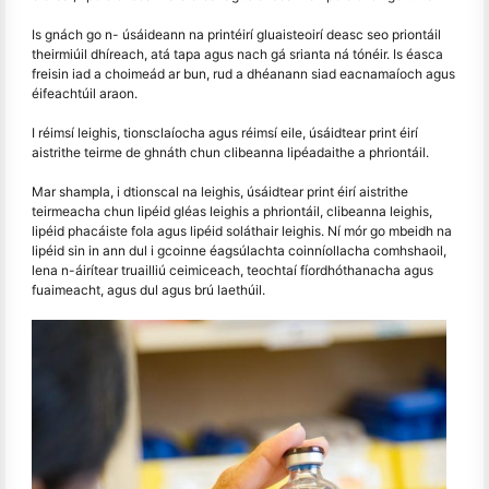
Is gnách go n- úsáideann na printéirí gluaisteoirí deasc seo priontáil
theirmiúil dhíreach, atá tapa agus nach gá srianta ná tónéir. Is éasca
freisin iad a choimeád ar bun, rud a dhéanann siad eacnamaíoch agus
éifeachtúil araon.
I réimsí leighis, tionsclaíocha agus réimsí eile, úsáidtear print éirí
aistrithe teirme de ghnáth chun clibeanna lipéadaithe a phriontáil.
Mar shampla, i dtionscal na leighis, úsáidtear print éirí aistrithe
teirmeacha chun lipéid gléas leighis a phriontáil, clibeanna leighis,
lipéid phacáiste fola agus lipéid soláthair leighis. Ní mór go mbeidh na
lipéid sin in ann dul i gcoinne éagsúlachta coinníollacha comhshaoil,
lena n-áirítear truailliú ceimiceach, teochtaí fíordhóthanacha agus
fuaimeacht, agus dul agus brú laethúil.