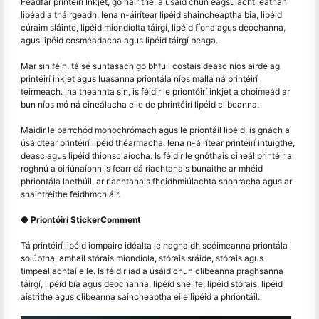
Féadfar printéirí Inkjet, go háirithe, a úsáid chun éagsúlacht leathan
lipéad a tháirgeadh, lena n-áirítear lipéid shaincheaptha bia, lipéid
cúraim sláinte, lipéid miondíolta táirgí, lipéid fíona agus deochanna,
agus lipéid cosméadacha agus lipéid táirgí beaga.
Mar sin féin, tá sé suntasach go bhfuil costais deasc níos airde ag
printéirí inkjet agus luasanna priontála níos malla ná printéirí
teirmeach. Ina theannta sin, is féidir le priontóirí inkjet a choimeád ar
bun níos mó ná cineálacha eile de phrintéirí lipéid clibeanna.
Maidir le barrchód monochrómach agus le priontáil lipéid, is gnách a
úsáidtear printéirí lipéid théarmacha, lena n-áirítear printéirí intuigthe,
deasc agus lipéid thionsclaíocha. Is féidir le gnóthais cineál printéir a
roghnú a oiriúnaíonn is fearr dá riachtanais bunaithe ar mhéid
phriontála laethúil, ar riachtanais fheidhmiúlachta shonracha agus ar
shaintréithe feidhmchláir.
● Priontóirí StickerComment
Tá printéirí lipéid iompaire idéalta le haghaidh scéimeanna priontála
solúbtha, amhail stórais miondíola, stórais sráide, stórais agus
timpeallachtaí eile. Is féidir iad a úsáid chun clibeanna praghsanna
táirgí, lipéid bia agus deochanna, lipéid sheilfe, lipéid stórais, lipéid
aistrithe agus clibeanna saincheaptha eile lipéid a phriontáil.