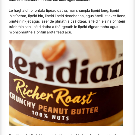
Le haghaidh priontála lipéad datha, mar shampla lipéid long, lipéid
lóistíochta, lipéid bia, lipéid lipéid deochanna, agus ábéil lsticker fíona,
printéir inkjet agus laser de ghnáth a úsáidtear. Is féidir leis na printéirí
tráchtála seo lipéid datha a tháirgeadh le lipéid éigeantacha agus
mionsonraithe a bhfuil ardtaifead acu.