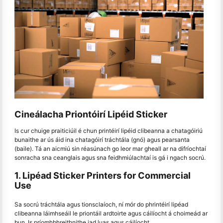
Cineálacha Priontóirí Lipéid Sticker
Is cur chuige praiticiúil é chun printéirí lipéid clibeanna a chatagóiriú
bunaithe ar ús áid ina chatagóirí tráchtála (gnó) agus pearsanta
(baile). Tá an aicmiú sin réasúnach go leor mar gheall ar na difríochtaí
sonracha sna ceanglais agus sna feidhmiúlachtaí is gá i ngach socrú.
1. Lipéad Sticker Printers for Commercial
Use
Sa socrú tráchtála agus tionsclaíoch, ní mór do phrintéirí lipéad
clibeanna láimhseáil le priontáil ardtoirte agus cáilíocht á choimeád ar
bun. Is príomhbhreithnithe iad luas agus cáilíocht.