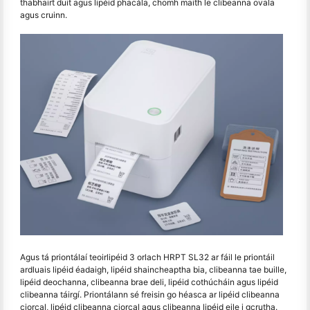
thabhairt duit agus lipéid phacála, chomh maith le clibeanna ovala
agus cruinn.
Agus tá priontálaí teoirlipéid 3 orlach HRPT SL32 ar fáil le priontáil
ardluais lipéid éadaigh, lipéid shaincheaptha bia, clibeanna tae buille,
lipéid deochanna, clibeanna brae deli, lipéid cothúcháin agus lipéid
clibeanna táirgí. Priontálann sé freisin go héasca ar lipéid clibeanna
ciorcal, lipéid clibeanna ciorcal agus clibeanna lipéid eile i gcrutha.