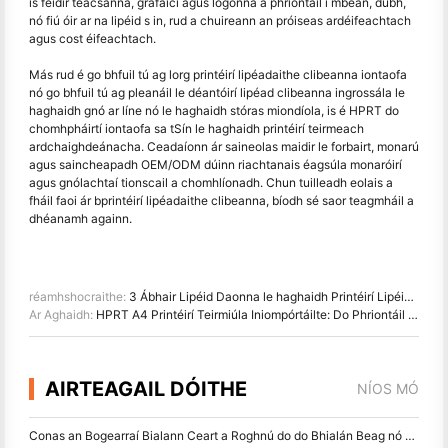
is féidir téacsanna, grafaicí agus lógónna a phriontáil i mbeán, dubh,
nó fiú óir ar na lipéid s in, rud a chuireann an próiseas ardéifeachtach
agus cost éifeachtach.
Más rud é go bhfuil tú ag lorg printéirí lipéadaithe clibeanna iontaofa
nó go bhfuil tú ag pleanáil le déantóirí lipéad clibeanna ingrossála le
haghaidh gnó ar líne nó le haghaidh stóras miondíola, is é HPRT do
chomhpháirtí iontaofa sa tSín le haghaidh printéirí teirmeach
ardchaighdeánacha. Ceadaíonn ár saineolas maidir le forbairt, monarú
agus saincheapadh OEM/ODM dúinn riachtanais éagsúla monaróirí
agus gnólachtaí tionscail a chomhlíonadh. Chun tuilleadh eolais a
fháil faoi ár bprintéirí lipéadaithe clibeanna, bíodh sé saor teagmháil a
dhéanamh againn.
réamhshocraithe:
3 Ábhair Lipéid Daonna le haghaidh Printéirí Lipéid Theirmiúil Díreach
Ar Aghaidh:
HPRT A4 Printéirí Teirmiúla Iniompórtáilte: Do Phriontáil Móibíleach le haghaidh Oibre agus Baile
AIRTEAGAIL DÓITHE
NÍOS MÓ
Conas an Bogearraí Bialann Ceart a Roghnú do do Bhialán Beag nó Meánmhéide