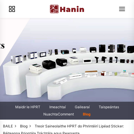
Maidir le HPRT
Imeachtaí
Gailearaí
Taispeántas
NuachtaComment
Blog
BAILE
Blog
Treoir Saineolaithe HPRT do Phrintéirí Lipéad Sticker:
Réiteanna Priontála Tráchtála agus Pearsanta