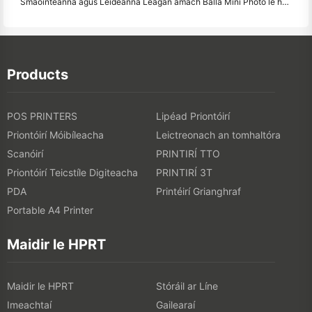
Smaointeanna agus Leideanna Leagan amach Balla Mini Photo le haghaidh maisiú seomra leapa agus dormitory
Products
POS PRINTERS
Lipéad Priontóirí
Priontóirí Móibíleacha
Leictreonach an tomhaltóra
Scanóirí
PRINTIRÍ TTO
Priontóirí Teicstíle Digiteacha
PRINTIRÍ 3T
PDA
Printéirí Grianghraf
Portable A4 Printer
Maidir le HPRT
Maidir le HPRT
Stóráil ar Líne
Imeachtaí
Gailearaí