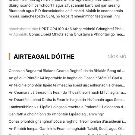
dtáirgí scanóirí barrchód 1T agus 2T, scanóirí barrchód gan sreang
Bluetooth agus PID tionsclaíocha ar láimhéid. Maidir le ceannacháin
mhóra, saincheapadh OEM, nó forbairt mheánmhór, teagmháil linn!
réamhshocraithe:
HPRT CP4100 4x6 Athbhreithniú Grianghraf Phrintéara: Faisnéis Gairmiúil
Ar Aghaidh:
Conas Lipéid Mhiotalacha Chustaim a Phriontáil go héasca agus ar phraghas réasúnta
AIRTEAGAIL DÓITHE
NÍOS MÓ
Conas an Bogearraí Bialann Ceart a Roghnú do do Bhialán Beag nó Meánmhéide
An gá duit Printéir A4 Inportable le haghaidh Fioscair Stórais? Cad a Oibríonn i ndáiríre
An féidir le priontóirí lipéid teirmeacha lipéid uiscedhíonach a dhéanamh do tháirgí gnó beag?
An Ceamara Láithreach is Fearr do Thosaitheoirí nach bhfuil ag iarraidh páipéar a chaitheamh
An Déantóir Lipéad Datha is Fearr le haghaidh Irisiúcháin agus Scrapbooking: Cuir Tuilleadh Datha le Gach Leathanach
Lámhscríbhinn vs. Lipéid Loingseoireachta a Phriontáil: Leideanna do Ghnólachtaí Beaga in 2026
Cén fáth a choinníonn do Phriontóir Lipéad ag Jamming?
Conas priontóir grianghraf póca a roghnú: Treoir iomlán d'úsáideoirí iris, taistil agus iPhone
An Printéir Iompar Gan Ink is Fearr le haghaidh Taistil, Scoil, agus Oibre Soghluaiste: Athbhreithniú Hanin MT620 Pro