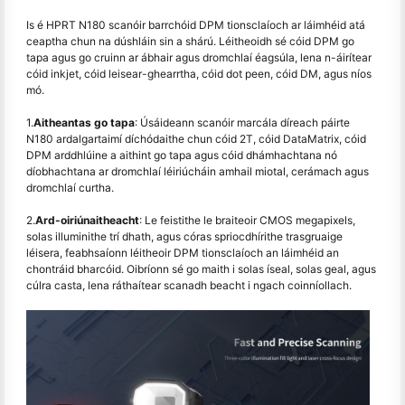
Is é HPRT N180 scanóir barrchóid DPM tionsclaíoch ar láimhéid atá
ceaptha chun na dúshláin sin a shárú. Léitheoidh sé cóid DPM go
tapa agus go cruinn ar ábhair agus dromchlaí éagsúla, lena n-áirítear
cóid inkjet, cóid leisear-ghearrtha, cóid dot peen, cóid DM, agus níos
mó.
1.
Aitheantas go tapa
: Úsáideann scanóir marcála díreach páirte
N180 ardalgartaimí díchódaithe chun cóid 2T, cóid DataMatrix, cóid
DPM arddhlúine a aithint go tapa agus cóid dhámhachtana nó
díobhachtana ar dromchlaí léiriúcháin amhail miotal, cerámach agus
dromchlaí curtha.
2.
Ard-oiriúnaitheacht
: Le feistithe le braiteoir CMOS megapixels,
solas illuminithe trí dhath, agus córas spriocdhírithe trasgruaige
léisera, feabhsaíonn léitheoir DPM tionsclaíoch an láimhéid an
chontráid bharcóid. Oibríonn sé go maith i solas íseal, solas geal, agus
cúlra casta, lena ráthaítear scanadh beacht i ngach coinníollach.