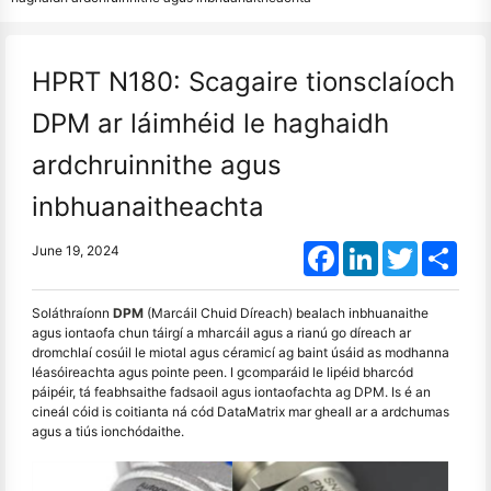
HPRT N180: Scagaire tionsclaíoch
DPM ar láimhéid le haghaidh
ardchruinnithe agus
inbhuanaitheachta
Facebook
LinkedIn
Twitter
Shar
June 19, 2024
Soláthraíonn
DPM
(Marcáil Chuid Díreach) bealach inbhuanaithe
agus iontaofa chun táirgí a mharcáil agus a rianú go díreach ar
dromchlaí cosúil le miotal agus céramicí ag baint úsáid as modhanna
léasóireachta agus pointe peen. I gcomparáid le lipéid bharcód
páipéir, tá feabhsaithe fadsaoil agus iontaofachta ag DPM. Is é an
cineál cóid is coitianta ná cód DataMatrix mar gheall ar a ardchumas
agus a tiús ionchódaithe.