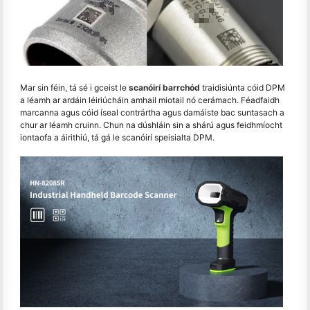
Mar sin féin, tá sé i gceist le
scanóirí barrchód
traidisiúnta cóid DPM
a léamh ar ardáin léiriúcháin amhail miotail nó cerámach. Féadfaidh
marcanna agus cóid íseal contrártha agus damáiste bac suntasach a
chur ar léamh cruinn. Chun na dúshláin sin a shárú agus feidhmíocht
iontaofa a áirithiú, tá gá le scanóirí speisialta DPM.