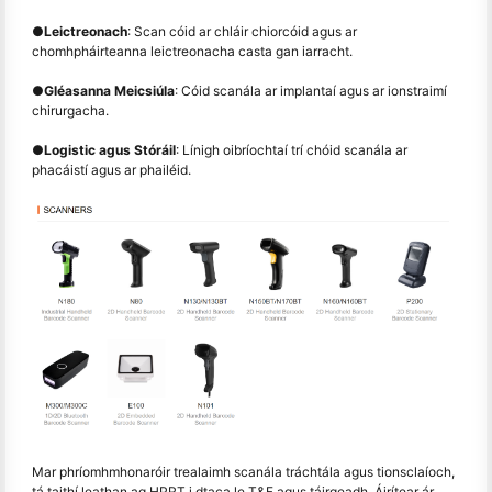
●
Leictreonach
: Scan cóid ar chláir chiorcóid agus ar
chomhpháirteanna leictreonacha casta gan iarracht.
●
Gléasanna Meicsiúla
: Cóid scanála ar implantaí agus ar ionstraimí
chirurgacha.
●
Logistic agus Stóráil
: Línigh oibríochtaí trí chóid scanála ar
phacáistí agus ar phailéid.
Mar phríomhmhonaróir trealaimh scanála tráchtála agus tionsclaíoch,
tá taithí leathan ag HPRT i dtaca le T&F agus táirgeadh. Áirítear ár