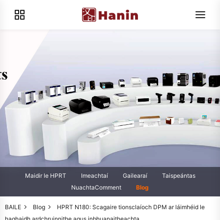
Maidir le HPRT
Imeachtaí
Gailearaí
Taispeántas
NuachtaComment
Blog
BAILE
Blog
HPRT N180: Scagaire tionsclaíoch DPM ar láimhéid le
haghaidh ardchruinnithe agus inbhuanaitheachta