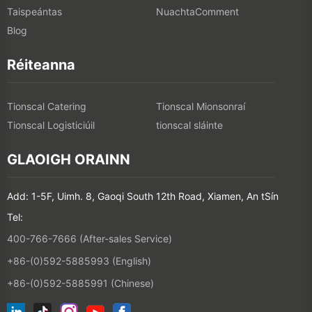
Taispeántas
NuachtaComment
Blog
Réiteanna
Tionscal Catering
Tionscal Mionsonraí
Tionscal Logisticiúil
tionscal sláinte
GLAOIGH ORAINN
Add: 1-5F, Uimh. 8, Gaoqi South 12th Road, Xiamen, An tSín
Tel:
400-766-7666 (After-sales Service)
+86-(0)592-5885993 (English)
+86-(0)592-5885991 (Chinese)