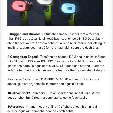
3.
Rugged and Durable
: Le frithsheasmhacht scaoilte 2.4 méadar,
rátáil IP65, agus tógáil láidir, tógáiltear scanóir cóid N180 DataMatrix
chun timpeallachtaí tionsclaíocha crua, lena n-áirítear púdar, ola agus
imoibrithe, agus déantar sé foirfe le haghaidh socruithe dúshlána.
4.
Ceangaltas Éagsúil
: Tacaíonn an scanóir DPM seo le naisc shárach
fhíorúil phoirt USB agus RS- 232. Déanann sé comhtháthú éasca le
gléasanna éagsúla agus córais MES. Tá leagan gan sreang Bluetooth
ar fáil le haghaidh soghluaisteachta feabhsaithe i gcomhshaoil stórais.
Tá an scanóir barrchóid DM HPRT N180 2D oiriúnach do thionscal
amhail gluaisteán, aerspás, leictreonach agus níos mó:
●
Uathoibríoch
: Scan cóid DPM ar pháirteanna inneall, ar aistrithe
agus ar chomhpháirteanna comhlachta go héifeachtach.
●
Aerospás
: Inrianaitheacht a áirithiú trí chóid a léamh ar inneall
aeráide agus ar chomhpháirteanna comhlachta.