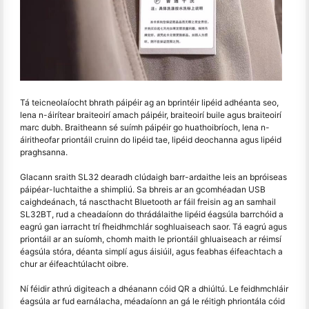
Tá teicneolaíocht bhrath páipéir ag an bprintéir lipéid adhéanta seo,
lena n-áirítear braiteoirí amach páipéir, braiteoirí buile agus braiteoirí
marc dubh. Braitheann sé suímh páipéir go huathoibríoch, lena n-
áiritheofar priontáil cruinn do lipéid tae, lipéid deochanna agus lipéid
praghsanna.
Glacann sraith SL32 dearadh clúdaigh barr-ardaithe leis an bpróiseas
páipéar-luchtaithe a shimpliú. Sa bhreis ar an gcomhéadan USB
caighdeánach, tá nascthacht Bluetooth ar fáil freisin ag an samhail
SL32BT, rud a cheadaíonn do thrádálaithe lipéid éagsúla barrchóid a
eagrú gan iarracht trí fheidhmchlár soghluaiseach saor. Tá eagrú agus
priontáil ar an suíomh, chomh maith le priontáil ghluaiseach ar réimsí
éagsúla stóra, déanta simplí agus áisiúil, agus feabhas éifeachtach a
chur ar éifeachtúlacht oibre.
Ní féidir athrú digiteach a dhéanann cóid QR a dhiúltú. Le feidhmchláir
éagsúla ar fud earnálacha, méadaíonn an gá le réitigh phriontála cóid