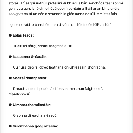
stóráil. Trí eagrú uathúil picteilíní dubh agus bán, ionchódaítear sonraí
go vizualach. Is féidir le húsáideoirí rochtain a fháil ar an bhfaisnéis
seo go tapa trí an cód a scanadh le gléasanna cosúil le clisteafóin.
I gcomparáid le barrchóid thraidisiúnta, is féidir cóid QR a stóráil:
● Eolas téacs:
Tuairiscí táirgí, sonraí teagmhála, srl.
● Nascanna Gréasáin:
Cuir úsáideoirí i dtreo leathanaigh Ghréasáin shonracha.
● Seoltaí ríomhphoist:
Dréachtaí ríomhphoist á dtionscnamh chun faighteoirí a
réamhshocrú.
● Uimhreacha teileafóin:
Glaonna díreacha a éascú.
● Suíomhanna geografacha: