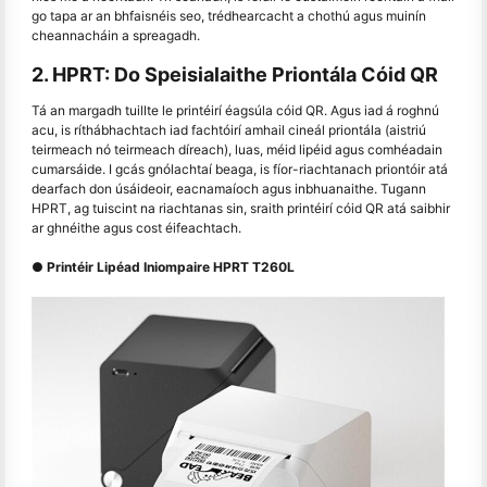
go tapa ar an bhfaisnéis seo, trédhearcacht a chothú agus muinín
cheannacháin a spreagadh.
2. HPRT: Do Speisialaithe Priontála Cóid QR
Tá an margadh tuillte le printéirí éagsúla cóid QR. Agus iad á roghnú
acu, is ríthábhachtach iad fachtóirí amhail cineál priontála (aistriú
teirmeach nó teirmeach díreach), luas, méid lipéid agus comhéadain
cumarsáide. I gcás gnólachtaí beaga, is fíor-riachtanach priontóir atá
dearfach don úsáideoir, eacnamaíoch agus inbhuanaithe. Tugann
HPRT, ag tuiscint na riachtanas sin, sraith printéirí cóid QR atá saibhir
ar ghnéithe agus cost éifeachtach.
● Printéir Lipéad Iniompaire HPRT T260L