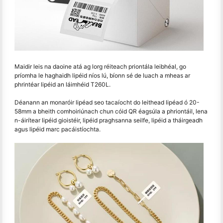
Maidir leis na daoine atá ag lorg réiteach priontála leibhéal, go
príomha le haghaidh lipéid níos lú, bíonn sé de luach a mheas ar
phrintéar lipéid an láimhéid T260L.
Déanann an monaróir lipéad seo tacaíocht do leithead lipéad ó 20-
58mm a bheith comhoiriúnach chun cóid QR éagsúla a phriontáil, lena
n-áirítear lipéid gioistéir, lipéid praghsanna seilfe, lipéid a tháirgeadh
agus lipéid marc pacáistíochta.