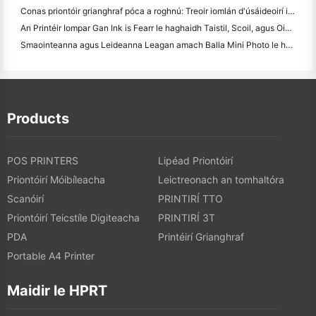
Conas priontóir grianghraf póca a roghnú: Treoir iomlán d'úsáideoirí iris, taistil agus iPhone
An Printéir Iompar Gan Ink is Fearr le haghaidh Taistil, Scoil, agus Oibre Soghluaiste: Athbhreithniú Hanin MT620 Pro
Smaointeanna agus Leideanna Leagan amach Balla Mini Photo le haghaidh maisiú seomra leapa agus dormitory
Products
POS PRINTERS
Lipéad Priontóirí
Priontóirí Móibíleacha
Leictreonach an tomhaltóra
Scanóirí
PRINTIRÍ TTO
Priontóirí Teicstíle Digiteacha
PRINTIRÍ 3T
PDA
Printéirí Grianghraf
Portable A4 Printer
Maidir le HPRT