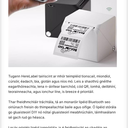
Tugann HereLabel tairiscint ar mhór teimpléid tionscail, miondíol,
cúrsóir, éadach, bia, giotán agus níos mó. Leis a shaothrú gnéithe
eagarthóireachta, lena n-áirítear barrchód, cód QR, íomhá, deilbhíní,
teorainneacha, agus ionchur líne, is breeze é priontáil.
Thar fheidhmchláir tráchtála, tá an monaróir lipéid Bluetooth seo
oiriúnach freisin do thimpeallachtaí baile agus oifige. Ó lipéid stórála
go gluaisteoirí DIY nó nótaí gluaisteoirí meabhrúcháin, láimhseálann
sé gach rud go héasca.
I gcás printéir lipéid iompórtála, is é feidhmíocht an chadáin an