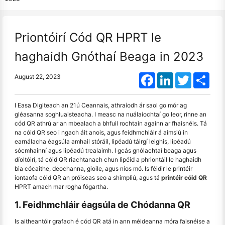
Priontóirí Cód QR HPRT le
haghaidh Gnóthaí Beaga in 2023
Facebook
LinkedIn
Twitter
Shar
August 22, 2023
I Easa Digiteach an 21ú Ceannais, athraíodh ár saol go mór ag
gléasanna soghluaisteacha. I measc na nuálaíochtaí go leor, rinne an
cód QR athrú ar an mbealach a bhfuil rochtain againn ar fhaisnéis. Tá
na cóid QR seo i ngach áit anois, agus feidhmchláir á aimsiú in
earnálacha éagsúla amhail stóráil, lipéadú táirgí leighis, lipéadú
sócmhainní agus lipéadú trealaimh. I gcás gnólachtaí beaga agus
díoltóirí, tá cóid QR riachtanach chun lipéid a phriontáil le haghaidh
bia cócaithe, deochanna, gioile, agus níos mó. Is féidir le printéir
iontaofa cóid QR an próiseas seo a shimpliú, agus tá
printéir cóid QR
HPRT amach mar rogha fógartha.
1. Feidhmchláir éagsúla de Chódanna QR
Is aitheantóir grafach é cód QR atá in ann méideanna móra faisnéise a