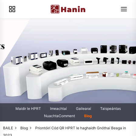
Maidir le HPRT
Imeachtaí
Gailearaí
Taispeántas
NuachtaComment
Blog
BAILE
Blog
Priontóirí Cód QR HPRT le haghaidh Gnóthaí Beaga in
2023