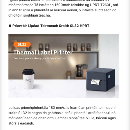
mhórmhórmhór. Tá batárach 1500mAh feistithe ag HPRT T260L, atá
in ann trí rolla a phriontáil ar muirear aonair, buntáiste suntasach do
dhíoltóirí soghluaisteacha.
● Priontóir Lipéad Teirmeach Sraith SL32 HPRT
Le luas príomhphriontála 180 mm/s, is fearr é an printéir teirmeach i
sraith SL32 le haghaidh gnóthas a bhfuil priontáil ardéifeachtúil nó
mór leanúnach de dhíth orthu, amhail siopaí tae buille, bácairí agus
stórais éadaigh.