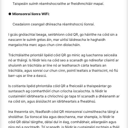
Taispeáin suímh réamhshocraithe ar fheidhmchláir mapaí.
● Mionsonraí líonra WiFi:
Ceadaíonn ceangail dhíreacha réamhshocrú líonraí.
I gcás gnólachtaí beaga, seirbhíonn cóid QR, go háirithe na cóid sin a
nascann le suímh gréas áin, mar uirlisí láidreacha le haghaidh
margaíochta marc agus chun cinn díolacháin.
Tráchtálaithe priontáil lipéid cóid QR go minic ag luachanna seiceála
nó ar tháirgí. Is féidir leis na cóid seo a scanadh go ndíreofar cliaintí ar
shuíomh an tráchtála ar líne nó ar leathanach cárta lealtais an
tráchtála, agus sonraí cur chun cinn, pointí lealtais a thairiscint, nó fiú
barr-ups ar líne a éascú.
Is coitianta lipéid phriontála cóid QR a fheiceáil a thaispeántar go
suntasach ag comharthóirí chun críocha íocaíochta. Is féidir le
custaiméirí idirbhearta a chríochnú go tapa trí scanadh a dhéanamh ar
na cóid sin, agus áisiúlacht an idirbheartais a fheabhsú.
Ina theannta sin, féadfaidh cóid QR mionsonraí cuimsitheacha táirgí a
sholáthar. Sa tionscal bia agus deochanna, mar shampla, is féidir le
cóid QR dátaí táirgthe, dátaí dul in éag, comhábhair, aléargeáin agus
níos mó a nochtadh. Trí scanadh, is féidir le custaiméirí rochtain a fháil