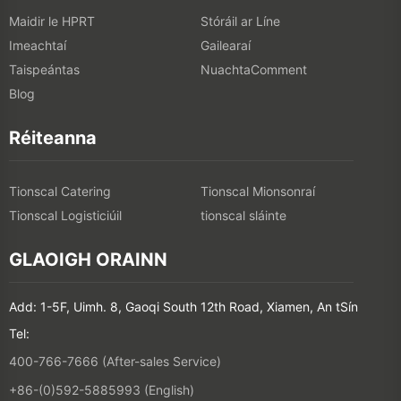
Maidir le HPRT
Stóráil ar Líne
Imeachtaí
Gailearaí
Taispeántas
NuachtaComment
Blog
Réiteanna
Tionscal Catering
Tionscal Mionsonraí
Tionscal Logisticiúil
tionscal sláinte
GLAOIGH ORAINN
Add: 1-5F, Uimh. 8, Gaoqi South 12th Road, Xiamen, An tSín
Tel:
400-766-7666 (After-sales Service)
+86-(0)592-5885993 (English)