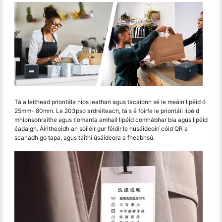
Tá a leithead priontála níos leathan agus tacaíonn sé le meáin lipéid ó
25mm- 80mm. Le 203pso ardréiteach, tá s é foirfe le priontáil lipéid
mhionsonraithe agus tiomanta amhail lipéid comhábhar bia agus lipéid
éadaigh. Áiritheoidh an soiléir gur féidir le húsáideoirí cóid QR a
scanadh go tapa, agus taithí úsáideora a fheabhsú.