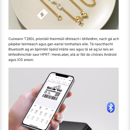
Cuireann T260L priontáil theirmiúil dhíreach i bhfeidhm, nach gá ach
páipéar teirmeach agus gan earraí tomhaltais eile. Tá nascthacht
Bluetooth ag an bprintéir lipéid inláite seo agus tá sé ag luí leis an
bhfeidhmchlár saor HPRT: HereLabel, atá ar fáil do chórais Android
agus iOS araon.