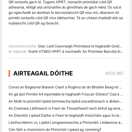
QR iontaofa gach lá. Tugann HPRT, monaróir priontálaí cóid QR
aitheanta, réitigh atá oiriúnaithe do ghnóthais de gach méid. Ós rud é
go nglacfaidh an domhan le teicneolaíocht QR níos mó, déanann ról
printéir iontaofa cóid QR níos tábhachtaí. Tá an chéad chaibidil eile sa
nuálaíocht cóid QR ag fanacht.
réamhshocraithe:
Glac Leid Ceannaigh Phrintéara le haghaidh Gnóthaí Mionsonraí agus Tosaigh
Ar Aghaidh:
Sraith HT800 HPRT á nochtadh: An Phrintéar Barcóid Aistrithe Teirmice is Deireanaí le haghaidh Gnóthaí Nua- aimseartha
AIRTEAGAIL DÓITHE
NÍOS MÓ
Conas an Bogearraí Bialann Ceart a Roghnú do do Bhialán Beag nó Meánmhéide
An gá duit Printéir A4 Inportable le haghaidh Fioscair Stórais? Cad a Oibríonn i ndáiríre
An féidir le priontóirí lipéid teirmeacha lipéid uiscedhíonach a dhéanamh do tháirgí gnó beag?
An Ceamara Láithreach is Fearr do Thosaitheoirí nach bhfuil ag iarraidh páipéar a chaitheamh
An Déantóir Lipéad Datha is Fearr le haghaidh Irisiúcháin agus Scrapbooking: Cuir Tuilleadh Datha le Gach Leathanach
Lámhscríbhinn vs. Lipéid Loingseoireachta a Phriontáil: Leideanna do Ghnólachtaí Beaga in 2026
Cén fáth a choinníonn do Phriontóir Lipéad ag Jamming?