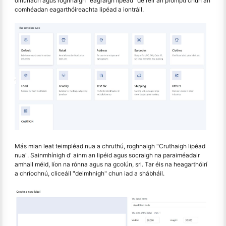
oiriúnach agus roghnaigh "eagraigh lipéad" de réir an prompti chun an
comhéadan eagarthóireachta lipéad a iontráil.
Más mian leat teimpléad nua a chruthú, roghnaigh "Cruthaigh lipéad
nua". Sainmhínigh d' ainm an lipéid agus socraigh na paraiméadair
amhail méid, líon na rónna agus na gcolún, srl. Tar éis na heagarthóirí
a chríochnú, cliceáil "deimhnigh" chun iad a shábháil.