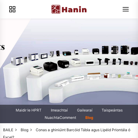
Maidir le HPRT
Imeachtaí
Gailearaí
Taispeántas
NuachtaComment
Blog
BAILE
Blog
Conas a ghiniúint Barcóid Tábla agus Lipéid Priontála ó
Excel?