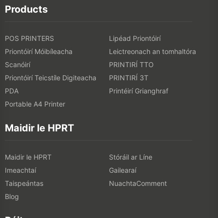
Products
POS PRINTERS
Lipéad Priontóirí
Priontóirí Móibíleacha
Leictreonach an tomhaltóra
Scanóirí
PRINTIRÍ TTO
Priontóirí Teicstíle Digiteacha
PRINTIRÍ 3T
PDA
Printéirí Grianghraf
Portable A4 Printer
Maidir le HPRT
Maidir le HPRT
Stóráil ar Líne
Imeachtaí
Gailearaí
Taispeántas
NuachtaComment
Blog