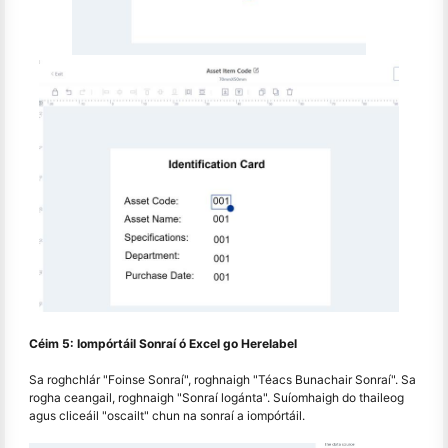
Céim 5: Iompórtáil Sonraí ó Excel go Herelabel
Sa roghchlár "Foinse Sonraí", roghnaigh "Téacs Bunachair Sonraí". Sa
rogha ceangail, roghnaigh "Sonraí logánta". Suíomhaigh do thaileog
agus cliceáil "oscailt" chun na sonraí a iompórtáil.