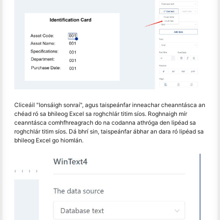
Cliceáil "Ionsáigh sonraí", agus taispeánfar inneachar cheanntásca an
chéad ró sa bhileog Excel sa roghchlár titim síos. Roghnaigh mír
ceanntásca comhfhreagrach do na codanna athróga den lipéad sa
roghchlár titim síos. Dá bhrí sin, taispeánfar ábhar an dara ró lipéad sa
bhileog Excel go hiomlán.