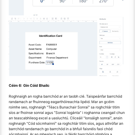
Céim 6: Gin Cóid Bhailc
Roghnaigh an rogha barrchód ar an taobh clé. Taispeánfar barrchód
randamach ar fhuinneog eagarthóireachta lipéid. Mar an gcéim
roimhe seo, roghnaigh "Téacs Bunachair Sonraí" sa roghchlár titim
síos ar fhoinse sonraí agus "Sonraí logánta" i roghanna ceangail chun
an teascabhileog excel a uasluchtú. Cliceáil "Ionsáigh sonraí", ansin
roghnaigh "Cód sócmhainní" sa roghchlár titim síos, agus athrófar an
barrchód randamach go barrchód in a bhfuil faisnéis faoi chód
sócmhainní. Ar an mbealach seo, is féidir barrchóid ollmhóra a