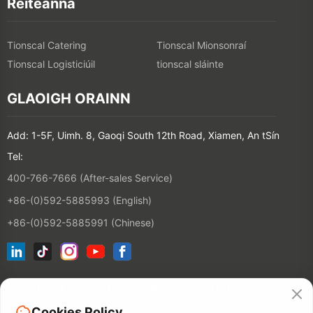
Réiteanna
Tionscal Catering
Tionscal Mionsonraí
Tionscal Logisticiúil
tionscal sláinte
GLAOIGH ORAINN
Add: 1-5F, Uimh. 8, Gaoqi South 12th Road, Xiamen, An tSín
Tel:
400-766-7666 (After-sales Service)
+86-(0)592-5885993 (English)
+86-(0)592-5885991 (Chinese)
Ceangail le hÁr Liosta Ríomhphoist
Cookies Policy