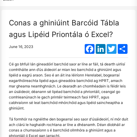
Conas a ghiniúint Barcóid Tábla
agus Lipéid Priontála ó Excel?
Facebook
LinkedIn
Twitter
Shar
June 16, 2023
Cé go bhfuil lán gineadóirí barchód saor ar líne ar fáil, tá dearth uirlisí
comhtháite ann d’ús áideoirí ar mian leo barrchóid a ghiniúint agus
lipéid a eagrú araon. Seo é an áit ina léiríonn Herelabel, bogearraí
eagarthóireachta lipéid agus gineadóra barrchóid ag HPRT, amach
mar gheama neamhghnách. Le dearadh an chomhéadain is féidir leis
an úsáideoir, déanann sé lipéad barrchóid a phriontáil, ceangal go
comhleanúnach le gach printéir teirmeach faoi HPRT, agus
cabhraíonn sé leat barrchóid mhórchóid agus lipéid saincheaptha a
ghiniúint.
Tá formhór na ngnéithe den bogearraí seo saor d'úsáideoirí, ní mór duit
ach clárú le haghaidh rochtana ar líne a dhéanamh. Déan díobháil ar
conas a chumasaíonn s é barrchóid ollmhóra a ghiniúint agus a
phriontáil ó Excel gan iarracht.