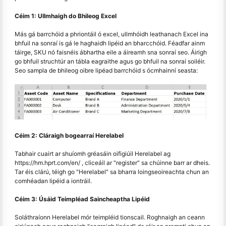
Céim 1: Ullmhaigh do Bhileog Excel
Más gá barrchóid a phriontáil ó excel, ullmhóidh leathanach Excel ina
bhfuil na sonraí is gá le haghaidh lipéid an bharcchóid. Féadfar ainm
táirge, SKU nó faisnéis ábhartha eile a áireamh sna sonraí seo. Áirigh
go bhfuil struchtúr an tábla eagraithe agus go bhfuil na sonraí soiléir.
Seo sampla de bhileog oibre lipéad barrchóid s ócmhainní seasta:
Céim 2: Cláraigh bogearraí Herelabel
Tabhair cuairt ar shuíomh gréasáin oifigiúil Herelabel ag
https://hm.hprt.com/en/ , cliceáil ar "register" sa chúinne barr ar dheis.
Tar éis clárú, téigh go "Herelabel" sa bharra loingseoireachta chun an
comhéadan lipéid a iontráil.
Céim 3: Úsáid Teimpléad Saincheaptha Lipéid
Soláthraíonn Herelabel mór teimpléid tionscail. Roghnaigh an ceann