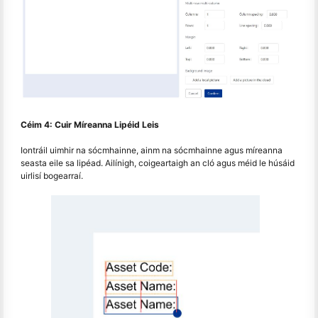
Céim 4: Cuir Míreanna Lipéid Leis
Iontráil uimhir na sócmhainne, ainm na sócmhainne agus míreanna
seasta eile sa lipéad. Ailínigh, coigeartaigh an cló agus méid le húsáid
uirlisí bogearraí.