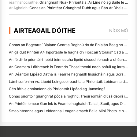
réamhshocraithe:
Grianghraif Nua- Phriontála: Ar Líne nó ag Baile le Priontóir Grianghraif?
Ar Aghaidh:
Conas an Phrintéar Grianghraf Dubh agus Bán Ar Dheis a Roghnú
AIRTEAGAIL DÓITHE
NÍOS MÓ
Conas an Bogearraí Bialann Ceart a Roghnú do do Bhialán Beag nó Meánmhéide
An gá duit Printéir A4 Inportable le haghaidh Fioscair Stórais? Cad a Oibríonn i ndáiríre
An féidir le priontóirí lipéid teirmeacha lipéid uiscedhíonach a dhéanamh do tháirgí gnó beag?
An Ceamara Láithreach is Fearr do Thosaitheoirí nach bhfuil ag iarraidh páipéar a chaitheamh
An Déantóir Lipéad Datha is Fearr le haghaidh Irisiúcháin agus Scrapbooking: Cuir Tuilleadh Datha le Gach Leathanach
Lámhscríbhinn vs. Lipéid Loingseoireachta a Phriontáil: Leideanna do Ghnólachtaí Beaga in 2026
Cén fáth a choinníonn do Phriontóir Lipéad ag Jamming?
Conas priontóir grianghraf póca a roghnú: Treoir iomlán d'úsáideoirí iris, taistil agus iPhone
An Printéir Iompar Gan Ink is Fearr le haghaidh Taistil, Scoil, agus Oibre Soghluaiste: Athbhreithniú Hanin MT620 Pro
Smaointeanna agus Leideanna Leagan amach Balla Mini Photo le haghaidh maisiú seomra leapa agus dormitory