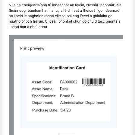
Nuair a choigeartaíonn tú inneachar an lipéid, cliceáil "priontáil". Sa
fhuinneog réamhamhamhairc, is féidir leat a fheiceáil go ndearnadh
na lipéid le haghaidh rónna eile sa bhileog Excel a ghiniúint go
huathoibríoch freisin. Cliceáil priontáil chun do chuid tasc priontála
lipéad mór a chríochnú.