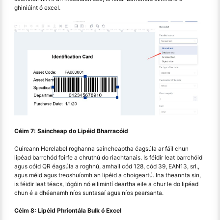
ghiniúint ó excel.
Céim 7: Saincheap do Lipéid Bharracóid
Cuireann Herelabel roghanna saincheaptha éagsúla ar fáil chun
lipéad barrchód foirfe a chruthú do riachtanais. Is féidir leat barrchóid
agus cóid QR éagsúla a roghnú, amhail cód 128, cód 39, EAN13, srl.,
agus méid agus treoshuíomh an lipéid a choigeartú. Ina theannta sin,
is féidir leat téacs, lógóin nó eilimintí deartha eile a chur le do lipéad
chun é a dhéanamh níos suntasaí agus níos pearsanta.
Céim 8: Lipéid Phriontála Bulk ó Excel