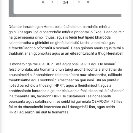
Déantar iarracht gan Herelabel a úsáid chun barrchóid mhór a
ghiniúint agus lipéid bharcchóid mhór a phriontáil ó Excel. Lean de réir
na gcéimeanna simplí thuas, agus is féidir leat lipéid bharcóda
saincheaptha a ghiniúint do ghnó, bainistiú fardail a optimú agus
éifeachtúlacht oibríochtúil a mhéadú. Déan gníomh anois agus taithí a
thabhairt ar an gcomórtas agus ar an éifeachtúlacht a thug Herelabel!
Is monaróir gairmiúil é HPRT atá ag gabháil le R D agus le monarú
feistí priontála, atá tiomanta chun táirgí ardcháilíochta a sholáthar do
chustaiméirí a lánpháirtíonn teicneolaíocht nua-aimseartha, cáilíocht
fheabhsaithe agus seirbhísí cuimsitheacha gan imní. Bhí an printéir
lipéad barrchóid a thosaigh HPRT, agus a fheidhmíocht agus a
chobhsaíocht iontacha aige, tar éis luach a fháil d'aon toil ó úsáideoirí.
Ina theannta sin, tacaíonn HPRT le custaiméirí i saincheapadh
pearsanta agus soláthraíonn sé seirbhísí gairmiúla OEM/ODM. Fáiltear
fáilte do chustaiméirí leasmhara dul i dteagmháil linn, agus beidh
HPRT ag seirbhísiú duit le tiomantas.