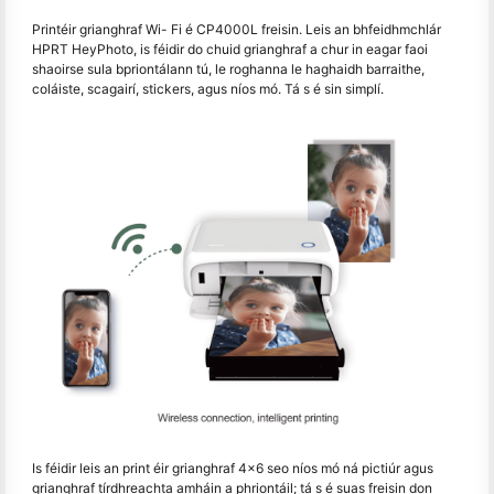
Printéir grianghraf Wi- Fi é CP4000L freisin. Leis an bhfeidhmchlár
HPRT HeyPhoto, is féidir do chuid grianghraf a chur in eagar faoi
shaoirse sula bpriontálann tú, le roghanna le haghaidh barraithe,
coláiste, scagairí, stickers, agus níos mó. Tá s é sin simplí.
Is féidir leis an print éir grianghraf 4x6 seo níos mó ná pictiúr agus
grianghraf tírdhreachta amháin a phriontáil; tá s é suas freisin don