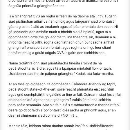
crochadh ar an mballa. Déan tuilleadh teacht ar thairiscintí seirbhís í
éagsúla priontála grianghraf ar líne.
Is é Grianghraf CVS an rogha is fearr do na daoine atá i rith. Tugann
siad pictiúchán áitiúil uair an chloig agus táirgeann siad priontáistí
géar ag baint úsáid as trealamh agus páipéar priontála den scoth. Ní
gá íocaíocht ach amháin nuair a bheidh siad á bpictiú, agus tá a
gcomhéadan ordaithe go leor maith. Ina theannta sin, déanann a n-
inrochtaineacht orthu rogha daonlathach chun bunúsacha amhail
grianghraif phaisport a phriontáil, agus roghnaíonn go leor cliant
tiomáint chuig a gcuid cógais CVS is gaire don tseirbhís seo.
Name Soláthraíonn siad priontálacha fíneála i roinnt de na
pacáistíochtaí is láidre, agus tá a bpáipéar miotalúil fíor-iontach.
Úsáideann siad freisin páipéar grianghraf Kodak atá fada-martha.
Ar an tosaigh digiteach, tá comhéadan úsáideora-friendly ag Mpix,
pacáistíocht state-of-the-art, soiléireacht phriontála eisceachtúil
agus gné comhpháirtithe galéirie ar líne ar fáil. Cuireann siad fós ar fáil
do dhaoine atá ag teacht le grianghraif traidisiúnta lena seirbhís
phróiseála scannáin. Mar sin féin, t á s é tábhachtach a thabhairt faoi
deara go dtiocfaidh a bpriontáistí gléasacha ar phríomh agus, ar an
dear, ní chuireann siad comhaid PNG in áit.
Mar sin féin, léiríonn roinnt daoine aonair imní faoi shábháilteacht