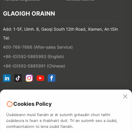
GLAOIGH ORAINN
Add: 1-5F, Uimh. 8, Gaoqi South 12th Road, Xiamen, An tSín
Tel:
400-766-7666 (After-sales Service)
+86-(0)592-5885993 (English)
+86-(0)592-5885991 (Chinese)
Ceangail le hÁr Liosta Ríomhphoist
Cookies Policy
CONTACT
Úsáideann muid fianáin ar ár suíomh gréasáin chun taithí
úsáideora is fearr a thabhairt duit. Trí an suíomh seo a úsáid,
comhaontaíonn tú lena úsáid fianáin.