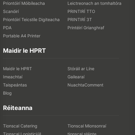
Priontóirí Móibíleacha
Leictreonach an tomhaltóra
Scanóirí
PRINTIRÍ TTO
Priontóirí Teicstíle Digiteacha
PRINTIRÍ 3T
PDA
Printéirí Grianghraf
Portable A4 Printer
Maidir le HPRT
Maidir le HPRT
Stóráil ar Líne
Imeachtaí
Gailearaí
Taispeántas
NuachtaComment
Blog
Réiteanna
Tionscal Catering
Tionscal Mionsonraí
Tionscal Logisticiúil
tionscal sláinte