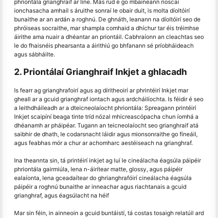
phriontála grianghraif ar líne. Más rud é go mbaineann rioscaí
ionchasacha amhail s áruithe sonraí le obair duit, is molta díoltóirí
bunaithe ar an ardán a roghnú. De ghnáth, leanann na díoltóirí seo de
phróiseas socraithe, mar shampla comhaid a dhíchur tar éis tréimhse
áirithe ama nuair a dhéantar an priontáil. Cabhraíonn an cleachtas seo
le do fhaisnéis phearsanta a áirithiú go bhfanann sé príobháideach
agus sábháilte.
2. Priontálaí Grianghraif Inkjet a ghlacadh
Is fearr ag grianghrafoirí agus ag díritheoirí ar phrintéirí Inkjet mar
gheall ar a gcuid grianghraf iontach agus ardcháilíochta. Is féidir é seo
a leithdháileadh ar a dteicneolaíocht phriontála: Spreagann printéirí
Inkjet scaipíní beaga tinte tríd nózal mhicreascópacha chun íomhá a
dhéanamh ar pháipéar. Tugann an teicneolaíocht seo grianghraif atá
saibhir de dhath, le codarsnacht láidir agus mionsonraithe go fíneáil,
agus feabhas mór a chur ar achomharc aestéiseach na grianghraf.
Ina theannta sin, tá printéirí inkjet ag luí le cineálacha éagsúla páipéir
phriontála gairmiúla, lena n-áirítear matte, glossy, agus páipéir
ealaíonta, lena gceadaítear do ghrianghrafóirí cineálacha éagsúla
páipéir a roghnú bunaithe ar inneachar agus riachtanais a gcuid
grianghraf, agus éagsúlacht na héif
Mar sin féin, in ainneoin a gcuid buntáistí, tá costas tosaigh relatúil ard