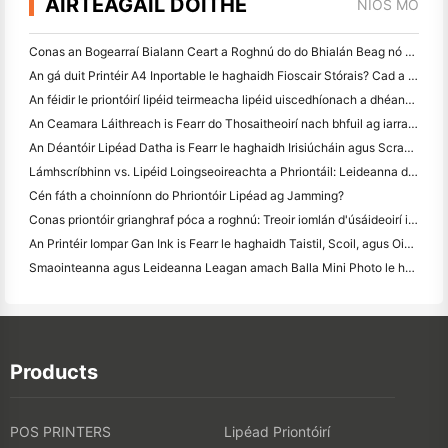
AIRTEAGAIL DÓITHE
NÍOS MÓ
Conas an Bogearraí Bialann Ceart a Roghnú do do Bhialán Beag nó Meánmhéide
An gá duit Printéir A4 Inportable le haghaidh Fioscair Stórais? Cad a Oibríonn i ndáiríre
An féidir le priontóirí lipéid teirmeacha lipéid uiscedhíonach a dhéanamh do tháirgí gnó beag?
An Ceamara Láithreach is Fearr do Thosaitheoirí nach bhfuil ag iarraidh páipéar a chaitheamh
An Déantóir Lipéad Datha is Fearr le haghaidh Irisiúcháin agus Scrapbooking: Cuir Tuilleadh Datha le Gach Leathanach
Lámhscríbhinn vs. Lipéid Loingseoireachta a Phriontáil: Leideanna do Ghnólachtaí Beaga in 2026
Cén fáth a choinníonn do Phriontóir Lipéad ag Jamming?
Conas priontóir grianghraf póca a roghnú: Treoir iomlán d'úsáideoirí iris, taistil agus iPhone
An Printéir Iompar Gan Ink is Fearr le haghaidh Taistil, Scoil, agus Oibre Soghluaiste: Athbhreithniú Hanin MT620 Pro
Smaointeanna agus Leideanna Leagan amach Balla Mini Photo le haghaidh maisiú seomra leapa agus dormitory
Products
POS PRINTERS
Lipéad Priontóirí