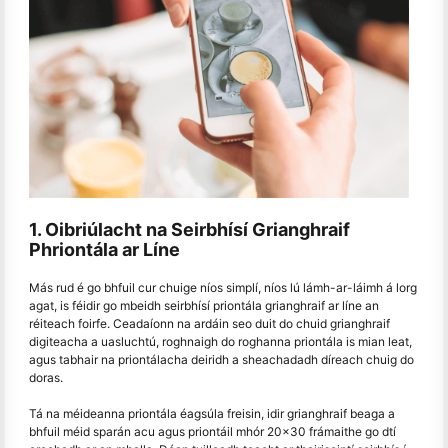
1. Oibriúlacht na Seirbhísí Grianghraif
Phriontála ar Líne
Más rud é go bhfuil cur chuige níos simplí, níos lú lámh-ar-láimh á lorg
agat, is féidir go mbeidh seirbhísí priontála grianghraif ar líne an
réiteach foirfe. Ceadaíonn na ardáin seo duit do chuid grianghraif
digiteacha a uasluchtú, roghnaigh do roghanna priontála is mian leat,
agus tabhair na priontálacha deiridh a sheachadadh díreach chuig do
doras.
Tá na méideanna priontála éagsúla freisin, idir grianghraif beaga a
bhfuil méid sparán acu agus priontáil mhór 20x30 frámaithe go dtí