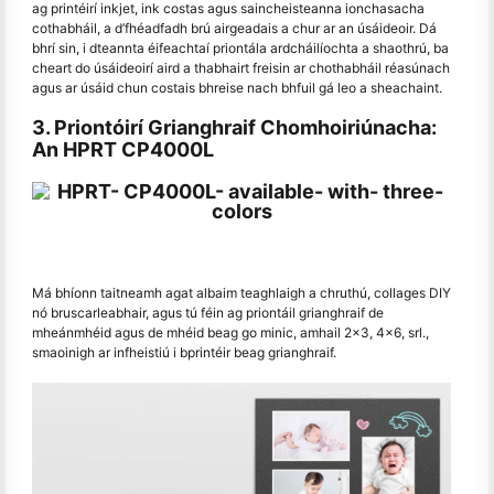
ag printéirí inkjet, ink costas agus saincheisteanna ionchasacha
cothabháil, a d’fhéadfadh brú airgeadais a chur ar an úsáideoir. Dá
bhrí sin, i dteannta éifeachtaí priontála ardcháilíochta a shaothrú, ba
cheart do úsáideoirí aird a thabhairt freisin ar chothabháil réasúnach
agus ar úsáid chun costais bhreise nach bhfuil gá leo a sheachaint.
3. Priontóirí Grianghraif Chomhoiriúnacha:
An HPRT CP4000L
Má bhíonn taitneamh agat albaim teaghlaigh a chruthú, collages DIY
nó bruscarleabhair, agus tú féin ag priontáil grianghraif de
mheánmhéid agus de mhéid beag go minic, amhail 2x3, 4x6, srl.,
smaoinigh ar infheistiú i bprintéir beag grianghraif.