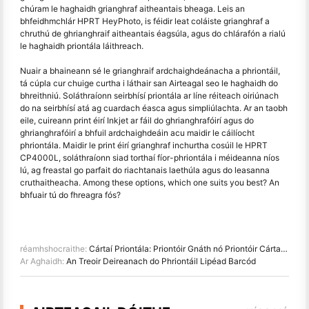
chúram le haghaidh grianghraf aitheantais bheaga. Leis an
bhfeidhmchlár HPRT HeyPhoto, is féidir leat coláiste grianghraf a
chruthú de ghrianghraif aitheantais éagsúla, agus do chlárafón a rialú
le haghaidh priontála láithreach.
Nuair a bhaineann sé le grianghraif ardchaighdeánacha a phriontáil,
tá cúpla cur chuige curtha i láthair san Airteagal seo le haghaidh do
bhreithniú. Soláthraíonn seirbhísí priontála ar líne réiteach oiriúnach
do na seirbhísí atá ag cuardach éasca agus simpliúlachta. Ar an taobh
eile, cuireann print éirí Inkjet ar fáil do ghrianghrafóirí agus do
ghrianghrafóirí a bhfuil ardchaighdeáin acu maidir le cáilíocht
phriontála. Maidir le print éirí grianghraf inchurtha cosúil le HPRT
CP4000L, soláthraíonn siad torthaí fíor-phriontála i méideanna níos
lú, ag freastal go parfait do riachtanais laethúla agus do leasanna
cruthaitheacha. Among these options, which one suits you best? An
bhfuair tú do fhreagra fós?
réamhshocraithe:
Cártaí Priontála: Priontóir Gnáth nó Priontóir Cártaí PVC á n- úsáid?
Ar Aghaidh:
An Treoir Deireanach do Phriontáil Lipéad Barcód