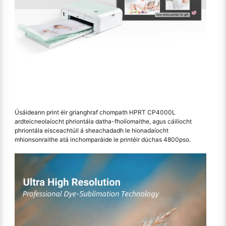
Úsáideann print éir grianghraf chompath HPRT CP4000L
ardteicneolaíocht phriontála datha-fholíomaithe, agus cáilíocht
phriontála eisceachtúil á sheachadadh le hionadaíocht
mhionsonraithe atá inchomparáide le printéir dúchas 4800pso.