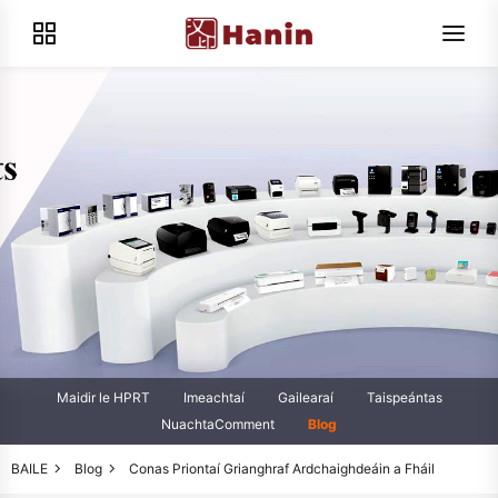
Maidir le HPRT
Imeachtaí
Gailearaí
Taispeántas
NuachtaComment
Blog
BAILE
Blog
Conas Priontaí Grianghraf Ardchaighdeáin a Fháil