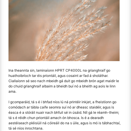
Ina theannta sin, laminaíonn HPRT CP4000L na grianghraif go
huathoibríoch tar éis priontáil, agus cosaint ar fad á sholáthar.
Ciallaíonn sé seo nach mbeidh gá duit go mbeidh brón agat maidir le
do chuid grianghraif albaim a bheidh buí nó a bheith ag aois le linn
ama.
I gcomparáid, tá s é i bhfad níos lú ná printéir inkjet, a fheistíonn go
comódach ar tábla caife seomra suí nó ar dheasc staidéir, agus is
éasca é a stóráil nuair nach bhfuil sé in úsáid. Níl gá le réamh-theim;
tá s é réidh chun priontáil amach ón bhosca. Is é a dearadh
aestéiseach pléisiúil ná cóireáil do na s úile, agus is mó is tábhachtaí,
tá sé níos inrochtana.