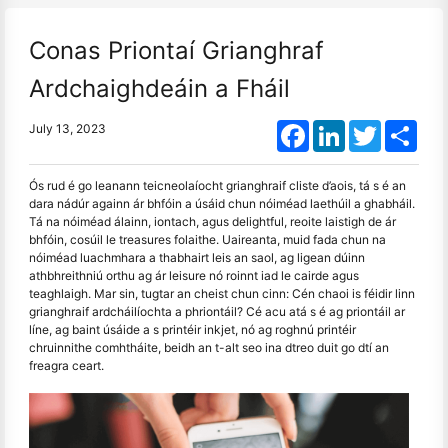
Conas Priontaí Grianghraf
Ardchaighdeáin a Fháil
Facebook
LinkedIn
Twitter
Shar
July 13, 2023
Ós rud é go leanann teicneolaíocht grianghraif cliste d’aois, tá s é an
dara nádúr againn ár bhfóin a úsáid chun nóiméad laethúil a ghabháil.
Tá na nóiméad álainn, iontach, agus delightful, reoite laistigh de ár
bhfóin, cosúil le treasures folaithe. Uaireanta, muid fada chun na
nóiméad luachmhara a thabhairt leis an saol, ag ligean dúinn
athbhreithniú orthu ag ár leisure nó roinnt iad le cairde agus
teaghlaigh. Mar sin, tugtar an cheist chun cinn: Cén chaoi is féidir linn
grianghraif ardcháilíochta a phriontáil? Cé acu atá s é ag priontáil ar
líne, ag baint úsáide a s printéir inkjet, nó ag roghnú printéir
chruinnithe comhtháite, beidh an t-alt seo ina dtreo duit go dtí an
freagra ceart.