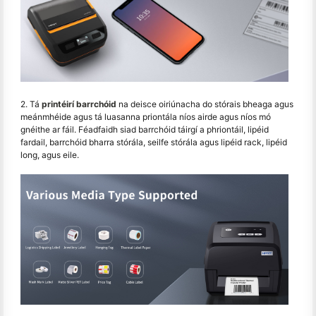
2. Tá
printéirí barrchóid
na deisce oiriúnacha do stórais bheaga agus
meánmhéide agus tá luasanna priontála níos airde agus níos mó
gnéithe ar fáil. Féadfaidh siad barrchóid táirgí a phriontáil, lipéid
fardail, barrchóid bharra stórála, seilfe stórála agus lipéid rack, lipéid
long, agus eile.