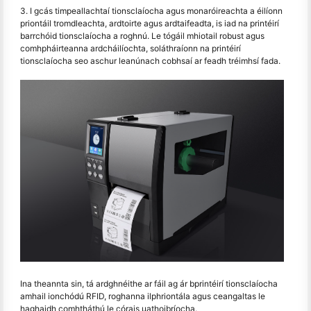
3. I gcás timpeallachtaí tionsclaíocha agus monaróireachta a éilíonn
priontáil tromdleachta, ardtoirte agus ardtaifeadta, is iad na printéirí
barrchóid tionsclaíocha a roghnú. Le tógáil mhiotail robust agus
comhpháirteanna ardcháilíochta, soláthraíonn na printéirí
tionsclaíocha seo aschur leanúnach cobhsaí ar feadh tréimhsí fada.
Ina theannta sin, tá ardghnéithe ar fáil ag ár bprintéirí tionsclaíocha
amhail ionchódú RFID, roghanna ilphriontála agus ceangaltas le
haghaidh comhtháthú le córais uathoibríocha.