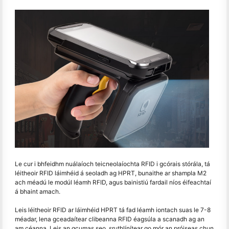
Le cur i bhfeidhm nuálaíoch teicneolaíochta RFID i gcórais stórála, tá
léitheoir RFID láimhéid á seoladh ag HPRT, bunaithe ar shampla M2
ach méadú le modúl léamh RFID, agus bainistiú fardail níos éifeachtaí
á bhaint amach.
Leis léitheoir RFID ar láimhéid HPRT tá fad léamh iontach suas le 7-8
méadar, lena gceadaítear clibeanna RFID éagsúla a scanadh ag an
am céanna. Leis an gcumas seo, sruthlínítear go mór an próiseas chun