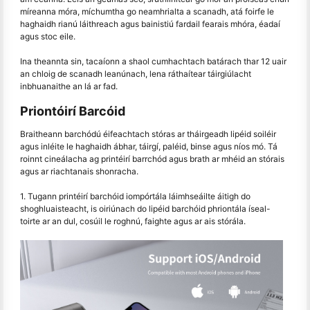
míreanna móra, míchumtha go neamhrialta a scanadh, atá foirfe le
haghaidh rianú láithreach agus bainistiú fardail fearais mhóra, éadaí
agus stoc eile.
Ina theannta sin, tacaíonn a shaol cumhachtach batárach thar 12 uair
an chloig de scanadh leanúnach, lena ráthaítear táirgiúlacht
inbhuanaithe an lá ar fad.
Priontóirí Barcóid
Braitheann barchódú éifeachtach stóras ar tháirgeadh lipéid soiléir
agus inléite le haghaidh ábhar, táirgí, paléid, binse agus níos mó. Tá
roinnt cineálacha ag printéirí barrchód agus brath ar mhéid an stórais
agus ar riachtanais shonracha.
1. Tugann printéirí barchóid iompórtála láimhseáilte áitigh do
shoghluaisteacht, is oiriúnach do lipéid barchóid phriontála íseal-
toirte ar an dul, cosúil le roghnú, faighte agus ar ais stórála.