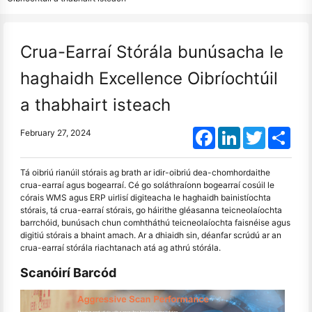
Crua-Earraí Stórála bunúsacha le
haghaidh Excellence Oibríochtúil
a thabhairt isteach
Facebook
LinkedIn
Twitter
Shar
February 27, 2024
Tá oibriú rianúil stórais ag brath ar idir-oibriú dea-chomhordaithe
crua-earraí agus bogearraí. Cé go soláthraíonn bogearraí cosúil le
córais WMS agus ERP uirlisí digiteacha le haghaidh bainistíochta
stórais, tá crua-earraí stórais, go háirithe gléasanna teicneolaíochta
barrchóid, bunúsach chun comhtháthú teicneolaíochta faisnéise agus
digitiú stórais a bhaint amach. Ar a dhiaidh sin, déanfar scrúdú ar an
crua-earraí stórála riachtanach atá ag athrú stórála.
Scanóirí Barcód