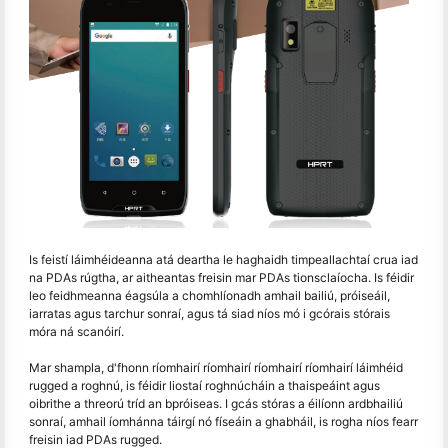
Is feistí láimhéideanna atá deartha le haghaidh timpeallachtaí crua iad
na PDAs rúgtha, ar aitheantas freisin mar PDAs tionsclaíocha. Is féidir
leo feidhmeanna éagsúla a chomhlíonadh amhail bailiú, próiseáil,
iarratas agus tarchur sonraí, agus tá siad níos mó i gcórais stórais
móra ná scanóirí.
Mar shampla, d'fhonn ríomhairí ríomhairí ríomhairí ríomhairí láimhéid
rugged a roghnú, is féidir liostaí roghnúcháin a thaispeáint agus
oibrithe a threorú tríd an bpróiseas. I gcás stóras a éilíonn ardbhailiú
sonraí, amhail íomhánna táirgí nó físeáin a ghabháil, is rogha níos fearr
freisin iad PDAs rugged.