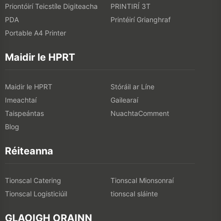
Priontóirí Teicstíle Digiteacha
PRINTIRÍ 3T
PDA
Printéirí Grianghraf
Portable A4 Printer
Maidir le HPRT
Maidir le HPRT
Stóráil ar Líne
Imeachtaí
Gailearaí
Taispeántas
NuachtaComment
Blog
Réiteanna
Tionscal Catering
Tionscal Mionsonraí
Tionscal Logisticiúil
tionscal sláinte
GLAOIGH ORAINN