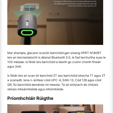
Mar shampla, glacann scanóir barrchóid gan sreang HPRT N160BT
leis an teicneolaíocht is déanaí Bluetooth 5.0, le fad tarchurtha suas le
100 méadar. Is féidir leis barrchóid a léamh go cruinn chomh fíneáil
agus 3mil.
Is féidir leis an scan óir barrchód 2T seo barrchóid iolracha 1T agus 2T
a scanadh, lena n-áirítear cóid UPC-A, EAN-13, Cód 128 agus cóid
QR, fiú barrchóid damáiste nó measta. Tá sé oiriúnach do chórais
stórais mheánmhéide agus mhórmhéide.
Príomhchláir Rúigthe