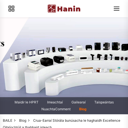
Maidir le HPRT
Imeachtaí
Gailearaí
Taispeántas
NuachtaComment
Blog
BAILE
Blog
Crua-Earraí Stórála bunúsacha le haghaidh Excellence
Oibríochtúil a thabhairt isteach