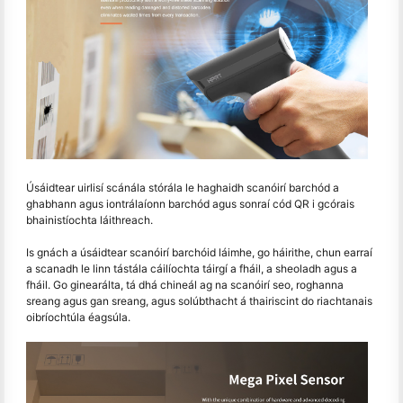
Úsáidtear uirlisí scánála stórála le haghaidh scanóirí barchód a
ghabhann agus iontrálaíonn barchód agus sonraí cód QR i gcórais
bhainistíochta láithreach.
Is gnách a úsáidtear scanóirí barchóid láimhe, go háirithe, chun earraí
a scanadh le linn tástála cáilíochta táirgí a fháil, a sheoladh agus a
fháil. Go ginearálta, tá dhá chineál ag na scanóirí seo, roghanna
sreang agus gan sreang, agus solúbthacht á thairiscint do riachtanais
oibríochtúla éagsúla.