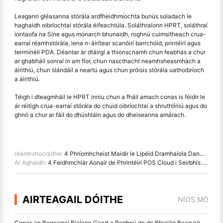
Leagann gléasanna stórála ardfheidhmíochta bunús soladach le
haghaidh oibríochtaí stórála éifeachtúla. Soláthraíonn HPRT, soláthraí
iontaofa na Síne agus monarch bhunaidh, roghnú cuimsitheach crua-
earraí réamhstórála, lena n-áirítear scanóirí barrchóid, printéirí agus
teirminéil PDA. Déantar ár dtáirgí a thionscnamh chun feabhas a chur
ar ghabháil sonraí in am fíor, chun nascthacht neamhsheasmhach a
áirithiú, chun slándáil a neartú agus chun próisis stórála uathoibríoch
a áirithiú.
Téigh i dteagmháil le HPRT inniu chun a fháil amach conas is féidir le
ár réitigh crua-earraí stórála do chuid oibríochtaí a shruthlíniú agus do
ghnó a chur ar fáil do dhúshláin agus do dheiseanna amárach.
réamhshocraithe:
4 Phríomhcheist Maidir le Lipéid Dramhaíola Danmhara Caithfidh tú a fhios
Ar Aghaidh:
4 Feidhmchlár Aonair de Phrintéirí POS Cloud i Seirbhís Bhia agus Retail
AIRTEAGAIL DÓITHE
NÍOS MÓ
Conas an Bogearraí Bialann Ceart a Roghnú do do Bhialán Beag nó Meánmhéide