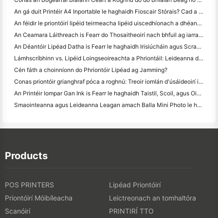
An gá duit Printéir A4 Inportable le haghaidh Fioscair Stórais? Cad a Oibríonn i ndáiríre
An féidir le priontóirí lipéid teirmeacha lipéid uiscedhíonach a dhéanamh do tháirgí gnó beag?
An Ceamara Láithreach is Fearr do Thosaitheoirí nach bhfuil ag iarraidh páipéar a chaitheamh
An Déantóir Lipéad Datha is Fearr le haghaidh Irisiúcháin agus Scrapbooking: Cuir Tuilleadh Datha le Gach Leathanach
Lámhscríbhinn vs. Lipéid Loingseoireachta a Phriontáil: Leideanna do Ghnólachtaí Beaga in 2026
Cén fáth a choinníonn do Phriontóir Lipéad ag Jamming?
Conas priontóir grianghraf póca a roghnú: Treoir iomlán d'úsáideoirí iris, taistil agus iPhone
An Printéir Iompar Gan Ink is Fearr le haghaidh Taistil, Scoil, agus Oibre Soghluaiste: Athbhreithniú Hanin MT620 Pro
Smaointeanna agus Leideanna Leagan amach Balla Mini Photo le haghaidh maisiú seomra leapa agus dormitory
Products
POS PRINTERS
Lipéad Priontóirí
Priontóirí Móibíleacha
Leictreonach an tomhaltóra
Scanóirí
PRINTIRÍ TTO