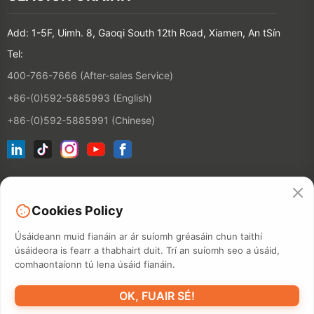
Add: 1-5F, Uimh. 8, Gaoqi South 12th Road, Xiamen, An tSín
Tel:
400-766-7666 (After-sales Service)
+86-(0)592-5885993 (English)
+86-(0)592-5885991 (Chinese)
Ceangail le hÁr Liosta Ríomhphoist
Cookies Policy
CONTACT
Úsáideann muid fianáin ar ár suíomh gréasáin chun taithí
úsáideora is fearr a thabhairt duit. Trí an suíomh seo a úsáid,
comhaontaíonn tú lena úsáid fianáin.
©2026 XIAMEN HANIN CO., LTD.
BEARTAS PHRÍOBHÁIDEACHTA
OK, FUAIR SÉ!
TÉARMA ÚSÁIDE
MAPA SUÍMH