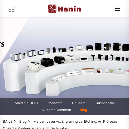
Maidir le HPRT
Imeachtaí
Gailearaí
Taispeántas
NuachtaComment
Blog
BAILE
Blog
Marcáil Laser vs. Engraving vs. Etching: An Próiseas
Cheart a Roghnú le haghaidh Do Iarratas