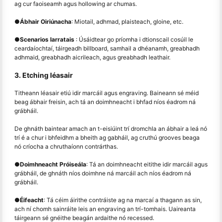
ag cur faoiseamh agus hollowing ar chumas.
●
Ábhair Oiriúnacha
: Miotail, adhmad, plaisteach, gloine, etc.
●
Scenarios Iarratais
: Úsáidtear go príomha i dtionscail cosúil le
ceardaíochtaí, táirgeadh billboard, samhail a dhéanamh, greabhadh
adhmaid, greabhadh aicrileach, agus greabhadh leathair.
3. Etching léasair
Titheann léasair etiú idir marcáil agus engraving. Baineann sé méid
beag ábhair freisin, ach tá an doimhneacht i bhfad níos éadrom ná
grábháil.
De ghnáth baintear amach an t-eisiúint trí dromchla an ábhair a leá nó
trí é a chur i bhfeidhm a bheith ag gabháil, ag cruthú grooves beaga
nó críocha a chruthaíonn contrárthas.
●
Doimhneacht Próiseála
: Tá an doimhneacht eitithe idir marcáil agus
grábháil, de ghnáth níos doimhne ná marcáil ach níos éadrom ná
grábháil.
●
Éifeacht
: Tá céim áirithe contráiste ag na marcaí a thagann as sin,
ach ní chomh sainráite leis an engraving an trí-tomhais. Uaireanta
táirgeann sé gnéithe beagán ardaithe nó recessed.