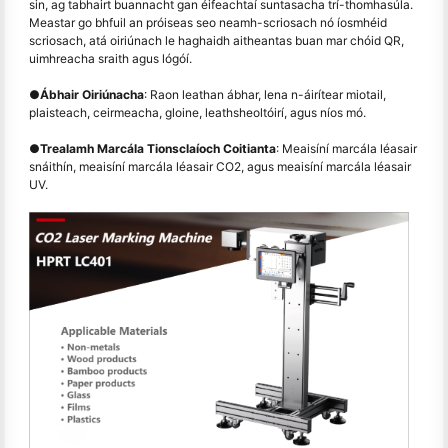
sin, ag tabhairt buannacht gan éifeachtaí suntasacha trí-thomhasúla.
Meastar go bhfuil an próiseas seo neamh-scriosach nó íosmhéid
scriosach, atá oiriúnach le haghaidh aitheantas buan mar chóid QR,
uimhreacha sraith agus lógóí.
●
Ábhair Oiriúnacha
: Raon leathan ábhar, lena n-áirítear miotail,
plaisteach, ceirmeacha, gloine, leathsheoltóirí, agus níos mó.
●
Trealamh Marcála Tionsclaíoch Coitianta
: Meaisíní marcála léasair
snáithín, meaisíní marcála léasair CO2, agus meaisíní marcála léasair
UV.