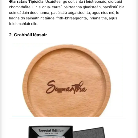
●
Iarratais Tipiciúla
: Úsáidtear go coitianta i leictreonaic, ciorcaid
chomhtháite, uirlisí crua-earraí, páirteanna gluaisteán, pacáistiú bia,
coimeádáin deochanna, pacáistiú cógaisíochta, agus níos mó, le
haghaidh sainaithint táirge, frith-bhréagachta, inrianaithe, agus
feidhmchláir eile.
2. Grabháil léasair