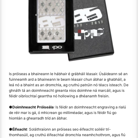
Is próiseas a bhaineann le hábhair é grábháil léasair. Úsáideann sé an
fuinneamh ard a bhaineann le beam léasair chun ábhar a ghabháil, a
leá nó a bhaint as an dromchla, ag cruthú patrúin nó téacs isteach. De
ghnáth tá an doimhneacht greanta níos doimhne ná marcáil, agus is
féidir oibríochtaí gearrtha nó hollowing a dhéanamh freisin.
●
Doimhneacht Próiseála
: Is féidir an doimhneacht engraving a rialú
de réir mar is gá, ó mhicrean go milliméadar, agus is féidir fiú go
hiomlán a ghearradh tríd an ábhar.
●
Éifeacht
: Soláthraíonn an próiseas seo éifeacht soiléir trí-
thomhasúil, ag cruthú éifeachtaí dromchla neamhchothrom, agus fiú