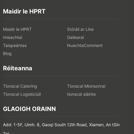
Maidir le HPRT
Maidir le HPRT
Stóráil ar Líne
Imeachtaí
Gailearaí
Taispeántas
NuachtaComment
Blog
Réiteanna
Tionscal Catering
Tionscal Mionsonraí
Tionscal Logisticiúil
tionscal sláinte
GLAOIGH ORAINN
Add: 1-5F, Uimh. 8, Gaoqi South 12th Road, Xiamen, An tSín
Tel: