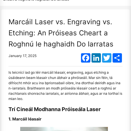
Marcáil Laser vs. Engraving vs.
Etching: An Próiseas Cheart a
Roghnú le haghaidh Do Iarratas
Facebook
LinkedIn
Twitter
Shar
January 17, 2025
Is teicnící iad go léir marcáil léasair, engraving, agus etching a
úsáideann beam léasair chun ábhair a phróiseáil. Mar sin féin, tá
difríocht mhór acu ina bprionsabail oibre, ina dtorthaí deiridh agus ina
n-iarratais. Braitheann an modh próiseála léasair ceart a roghnú ar
riachtanais shonracha iarratais, ar airíonna ábhair, agus ar na torthaí is
mian leo.
Trí Cineál Modhanna Próiseála Laser
1. Marcáil léasair