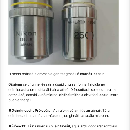
Is modh próiseála dromchla gan teagmháil é marcáil léasair.
Oibríonn sé trí ghné léasair a úsáid chun airíonna fisiciúla nó
ceimiceacha dromchla ábhair a athrú. D'fhéadfadh sé seo athrú an
datha, leá, ocsaídiú, nó micrea-dhífhoirmithe a chur faoi deara, marc
buan a fhágáil.
●
Doimhneacht Próiseála
: Athraíonn sé an tiús an ábhair. Tá an
doimhneacht marcála an-éadrom, de ghnáth ar scála micrean.
●
Éifeacht
: Tá na marcaí soiléir, fíneáil, agus ard i gcodarsnacht leis