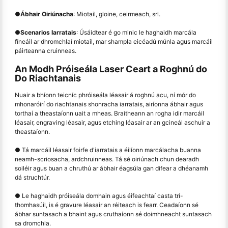
●
Ábhair Oiriúnacha
: Miotail, gloine, ceirmeach, srl.
●
Scenarios Iarratais
: Úsáidtear é go minic le haghaidh marcála
fíneáil ar dhromchlaí miotail, mar shampla eicéadú múnla agus marcáil
páirteanna cruinneas.
An Modh Próiseála Laser Ceart a Roghnú do
Do Riachtanais
Nuair a bhíonn teicníc phróiseála léasair á roghnú acu, ní mór do
mhonaróirí do riachtanais shonracha iarratais, airíonna ábhair agus
torthaí a theastaíonn uait a mheas. Braitheann an rogha idir marcáil
léasair, engraving léasair, agus etching léasair ar an gcineál aschuir a
theastaíonn.
● Tá marcáil léasair foirfe d'iarratais a éilíonn marcálacha buanna
neamh-scriosacha, ardchruinneas. Tá sé oiriúnach chun dearadh
soiléir agus buan a chruthú ar ábhair éagsúla gan difear a dhéanamh
dá struchtúr.
● Le haghaidh próiseála domhain agus éifeachtaí casta trí-
thomhasúil, is é gravure léasair an réiteach is fearr. Ceadaíonn sé
ábhar suntasach a bhaint agus cruthaíonn sé doimhneacht suntasach
sa dromchla.