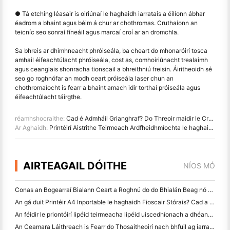
● Tá etching léasair is oiriúnaí le haghaidh iarratais a éilíonn ábhar
éadrom a bhaint agus béim á chur ar chothromas. Cruthaíonn an
teicníc seo sonraí fíneáil agus marcaí croí ar an dromchla.
Sa bhreis ar dhimhneacht phróiseála, ba cheart do mhonaróirí tosca
amhail éifeachtúlacht phróiseála, cost as, comhoiriúnacht trealaimh
agus ceanglais shonracha tionscail a bhreithniú freisin. Áiritheoidh sé
seo go roghnófar an modh ceart próiseála laser chun an
chothromaíocht is fearr a bhaint amach idir torthaí próiseála agus
éifeachtúlacht táirgthe.
réamhshocraithe:
Cad é Admháil Grianghraf? Do Threoir maidir le Cruthúnas Digiteach Ceannaigh
Ar Aghaidh:
Printéirí Aistrithe Teirmeach Ardfheidhmíochta le haghaidh Lipéadú Páirteanna Gluaisteán
AIRTEAGAIL DÓITHE
NÍOS MÓ
Conas an Bogearraí Bialann Ceart a Roghnú do do Bhialán Beag nó Meánmhéide
An gá duit Printéir A4 Inportable le haghaidh Fioscair Stórais? Cad a Oibríonn i ndáiríre
An féidir le priontóirí lipéid teirmeacha lipéid uiscedhíonach a dhéanamh do tháirgí gnó beag?
An Ceamara Láithreach is Fearr do Thosaitheoirí nach bhfuil ag iarraidh páipéar a chaitheamh