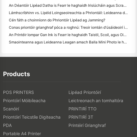
An Déantóir Lipéad Datha is Fearr le haghaidh Irisiúcháin agus Scrapbooking: Cuir Tuilleadh Datha le Gach Leathanach
Lámhscríbhinn vs. Lipéid Loingseoireachta a Phriontáil: Leideanna do Ghnólachtaí Beaga in 2026
Cén fáth a choinníonn do Phriontóir Lipéad ag Jamming?
Conas priontóir grianghraf póca a roghnú: Treoir iomlán d'úsáideoirí iris, taistil agus iPhone
An Printéir Iompar Gan Ink is Fearr le haghaidh Taistil, Scoil, agus Oibre Soghluaiste: Athbhreithniú Hanin MT620 Pro
Smaointeanna agus Leideanna Leagan amach Balla Mini Photo le haghaidh maisiú seomra leapa agus dormitory
Products
POS PRINTERS
Lipéad Priontóirí
Priontóirí Móibíleacha
Leictreonach an tomhaltóra
Scanóirí
PRINTIRÍ TTO
Priontóirí Teicstíle Digiteacha
PRINTIRÍ 3T
PDA
Printéirí Grianghraf
Portable A4 Printer