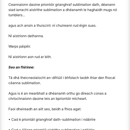
Ceannaíonn daoine priontóir grianghraf sublimation dath, déanann
siad iarracht aistrithe sublimation a dhéanamh le haghaidh mugs nó
tumblers...
agus ach ansin a thuiscint: ní chuireann rud éigin suas.
Ní aistríonn dathanna.
Warps páipéir.
Ní aistríonn aon rud ar bith.
Seo an fhírinne:
Tá dhá theicneolaíocht an-difriúil i bhfolach taobh thiar den fhocal
céanna sublimation.
Agus is é an mearbhall a dhéanamh orthu go díreach conas a
chríochnaíonn daoine leis an bpriontóir mícheart.
Faoi dheireadh an ailt seo, beidh a fhios agat:
• Cad é priontáil grianghraf dath-sublimation i ndáiríre
• Cad a éilíonn priontáil aistrithe sublimation i ndáiríre