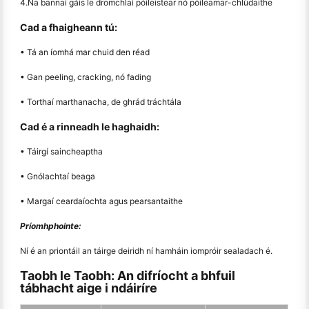
4.Na bannaí gáis le dromchlaí póileistear nó póileamar-chlúdaithe
Cad a fhaigheann tú:
• Tá an íomhá mar chuid den réad
• Gan peeling, cracking, nó fading
• Torthaí marthanacha, de ghrád tráchtála
Cad é a rinneadh le haghaidh:
• Táirgí saincheaptha
• Gnólachtaí beaga
• Margaí ceardaíochta agus pearsantaithe
Príomhphointe:
Ní é an priontáil an táirge deiridh ní hamháin iompróir sealadach é.
Taobh le Taobh: An difríocht a bhfuil
tábhacht aige i ndáiríre