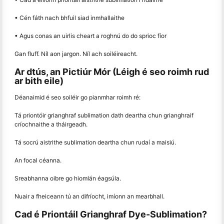
• Cén fáth nach bhfuil siad inmhallaithe
• Agus conas an uirlis cheart a roghnú do do sprioc fíor
Gan fluff. Níl aon jargon. Níl ach soiléireacht.
Ar dtús, an Pictiúr Mór (Léigh é seo roimh rud
ar bith eile)
Déanaimid é seo soiléir go pianmhar roimh ré:
Tá priontóir grianghraf sublimation dath deartha chun grianghraif
críochnaithe a tháirgeadh.
Tá socrú aistrithe sublimation deartha chun rudaí a maisiú.
An focal céanna.
Sreabhanna oibre go hiomlán éagsúla.
Nuair a fheiceann tú an difríocht, imíonn an mearbhall.
Cad é Priontáil Grianghraf Dye-Sublimation?