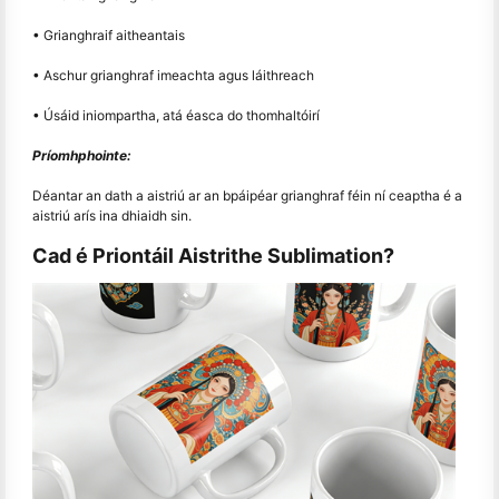
• Grianghraif aitheantais
• Aschur grianghraf imeachta agus láithreach
• Úsáid iniompartha, atá éasca do thomhaltóirí
Príomhphointe:
Déantar an dath a aistriú ar an bpáipéar grianghraf féin ní ceaptha é a
aistriú arís ina dhiaidh sin.
Cad é Priontáil Aistrithe Sublimation?