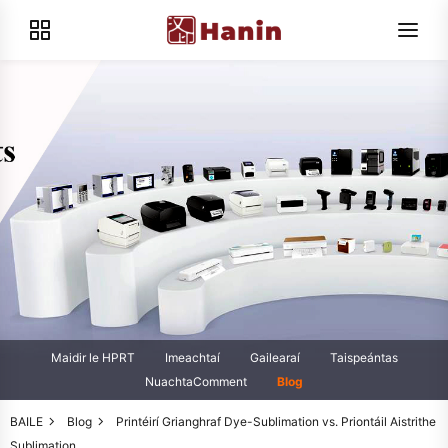
Maidir le HPRT
Imeachtaí
Gailearaí
Taispeántas
NuachtaComment
Blog
BAILE
Blog
Printéirí Grianghraf Dye-Sublimation vs. Priontáil Aistrithe
Sublimation