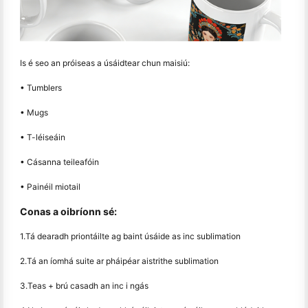
Is é seo an próiseas a úsáidtear chun maisiú:
• Tumblers
• Mugs
• T-léiseáin
• Cásanna teileafóin
• Painéil miotail
Conas a oibríonn sé:
1.Tá dearadh priontáilte ag baint úsáide as inc sublimation
2.Tá an íomhá suite ar pháipéar aistrithe sublimation
3.Teas + brú casadh an inc i ngás