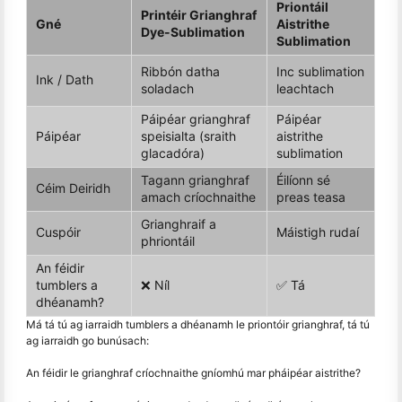
Priontáil
Printéir Grianghraf
Gné
Aistrithe
Dye-Sublimation
Sublimation
Ribbón datha
Inc sublimation
Ink / Dath
soladach
leachtach
Páipéar grianghraf
Páipéar
Páipéar
speisialta (sraith
aistrithe
glacadóra)
sublimation
Tagann grianghraf
Éilíonn sé
Céim Deiridh
amach críochnaithe
preas teasa
Grianghraif a
Cuspóir
Máistigh rudaí
phriontáil
An féidir
tumblers a
❌ Níl
✅ Tá
dhéanamh?
Má tá tú ag iarraidh tumblers a dhéanamh le priontóir grianghraf, tá tú
ag iarraidh go bunúsach:
An féidir le grianghraf críochnaithe gníomhú mar pháipéar aistrithe?