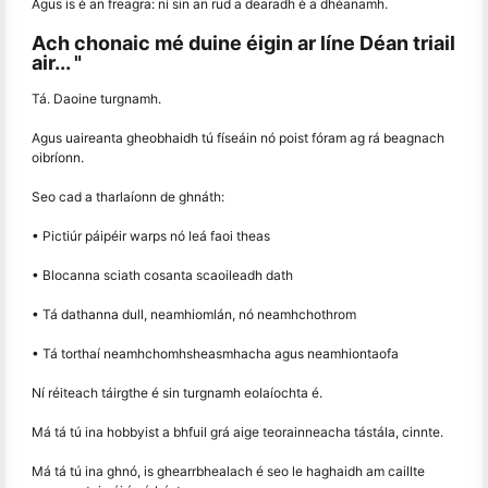
Agus is é an freagra: ní sin an rud a dearadh é a dhéanamh.
Ach chonaic mé duine éigin ar líne Déan triail
air... "
Tá. Daoine turgnamh.
Agus uaireanta gheobhaidh tú físeáin nó poist fóram ag rá beagnach
oibríonn.
Seo cad a tharlaíonn de ghnáth:
• Pictiúr páipéir warps nó leá faoi theas
• Blocanna sciath cosanta scaoileadh dath
• Tá dathanna dull, neamhiomlán, nó neamhchothrom
• Tá torthaí neamhchomhsheasmhacha agus neamhiontaofa
Ní réiteach táirgthe é sin turgnamh eolaíochta é.
Má tá tú ina hobbyist a bhfuil grá aige teorainneacha tástála, cinnte.
Má tá tú ina ghnó, is ghearrbhealach é seo le haghaidh am caillte