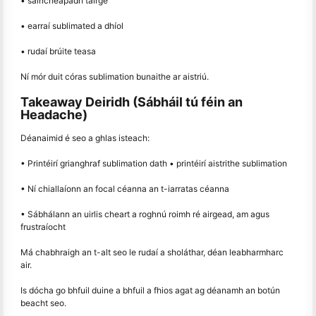
• saincheapadh táirge
• earraí sublimated a dhíol
• rudaí brúite teasa
Ní mór duit córas sublimation bunaithe ar aistriú.
Takeaway Deiridh (Sábháil tú féin an
Headache)
Déanaimid é seo a ghlas isteach:
• Printéirí grianghraf sublimation dath • printéirí aistrithe sublimation
• Ní chiallaíonn an focal céanna an t-iarratas céanna
• Sábhálann an uirlis cheart a roghnú roimh ré airgead, am agus
frustraíocht
Má chabhraigh an t-alt seo le rudaí a sholáthar, déan leabharmharc
air.
Is dócha go bhfuil duine a bhfuil a fhios agat ag déanamh an botún
beacht seo.