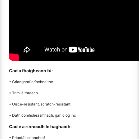
Cad a fhaigheann tú:
• Grianghraf críochnaithe
• Trim láithreach
• Uisce-resistant, scratch-resistant
• Dath comhsheasmhach, gan clog inc
Cad é a rinneadh le haghaidh:
• Priontáil grianghraf