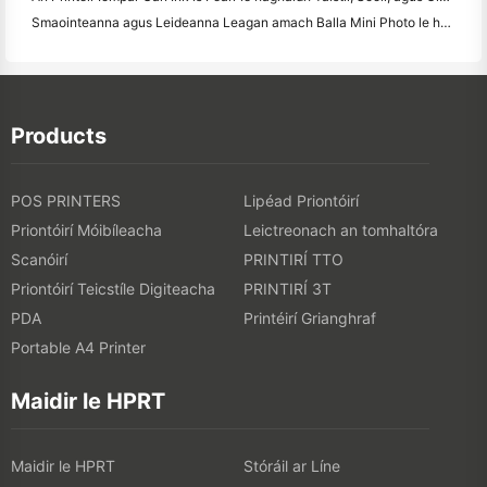
Smaointeanna agus Leideanna Leagan amach Balla Mini Photo le haghaidh maisiú seomra leapa agus dormitory
Products
POS PRINTERS
Lipéad Priontóirí
Priontóirí Móibíleacha
Leictreonach an tomhaltóra
Scanóirí
PRINTIRÍ TTO
Priontóirí Teicstíle Digiteacha
PRINTIRÍ 3T
PDA
Printéirí Grianghraf
Portable A4 Printer
Maidir le HPRT
Maidir le HPRT
Stóráil ar Líne