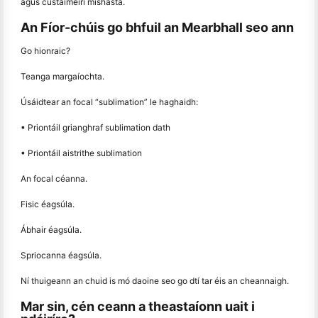
agus custaiméirí míshásta.
An Fíor-chúis go bhfuil an Mearbhall seo ann
Go hionraic?
Teanga margaíochta.
Úsáidtear an focal “sublimation” le haghaidh:
• Priontáil grianghraf sublimation dath
• Priontáil aistrithe sublimation
An focal céanna.
Fisic éagsúla.
Ábhair éagsúla.
Spriocanna éagsúla.
Ní thuigeann an chuid is mó daoine seo go dtí tar éis an cheannaigh.
Mar sin, cén ceann a theastaíonn uait i