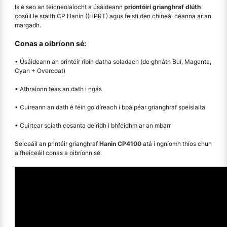
Is é seo an teicneolaíocht a úsáideann
priontóirí grianghraf dlúth
cosúil le sraith CP Hanin ((HPRT) agus feistí den chineál céanna ar an
margadh.
Conas a oibríonn sé:
• Úsáideann an printéir ribín datha soladach (de ghnáth Buí, Magenta,
Cyan + Overcoat)
• Athraíonn teas an dath i ngás
• Cuireann an dath é féin go díreach i bpáipéar grianghraf speisialta
• Cuirtear sciath cosanta deiridh i bhfeidhm ar an mbarr
Seiceáil an printéir grianghraf
Hanin CP4100
atá i ngníomh thíos chun
a fheiceáil conas a oibríonn sé.