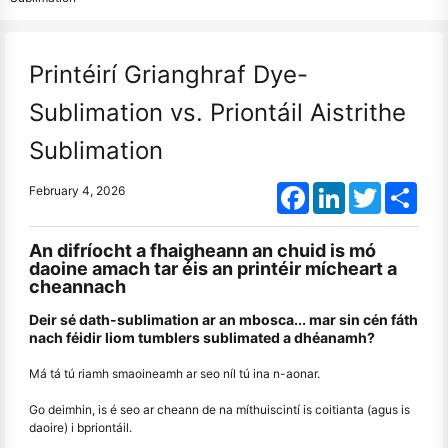
Printéirí Grianghraf Dye-
Sublimation vs. Priontáil Aistrithe
Sublimation
Facebook
LinkedIn
Twitter
Shar
February 4, 2026
An difríocht a fhaigheann an chuid is mó
daoine amach tar éis an printéir mícheart a
cheannach
Deir sé dath-sublimation ar an mbosca... mar sin cén fáth
nach féidir liom tumblers sublimated a dhéanamh?
Má tá tú riamh smaoineamh ar seo níl tú ina n-aonar.
Go deimhin, is é seo ar cheann de na míthuiscintí is coitianta (agus is
daoire) i bpriontáil.