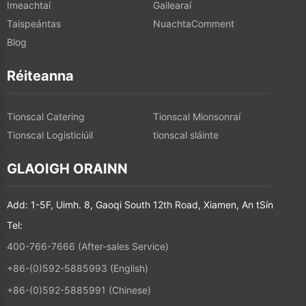
Imeachtaí
Gailearaí
Taispeántas
NuachtaComment
Blog
Réiteanna
Tionscal Catering
Tionscal Mionsonraí
Tionscal Logisticiúil
tionscal sláinte
GLAOIGH ORAINN
Add: 1-5F, Uimh. 8, Gaoqi South 12th Road, Xiamen, An tSín
Tel:
400-766-7666 (After-sales Service)
+86-(0)592-5885993 (English)
+86-(0)592-5885991 (Chinese)