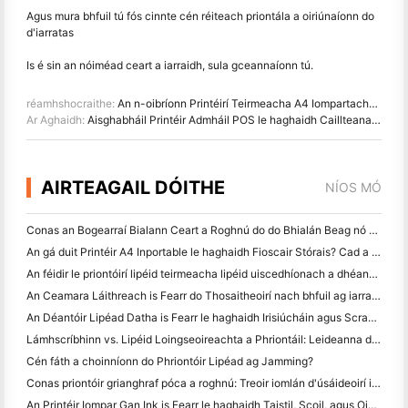
Agus mura bhfuil tú fós cinnte cén réiteach priontála a oiriúnaíonn do
d'iarratas
Is é sin an nóiméad ceart a iarraidh, sula gceannaíonn tú.
réamhshocraithe:
An n-oibríonn Printéirí Teirmeacha A4 Iompartacha i ndáiríre do Thimpeallachtaí Gnó Soghluaiste?
Ar Aghaidh:
Aisghabháil Printéir Admháil POS le haghaidh Caillteanas Cumhachta agus Teip Ceangail
AIRTEAGAIL DÓITHE
NÍOS MÓ
Conas an Bogearraí Bialann Ceart a Roghnú do do Bhialán Beag nó Meánmhéide
An gá duit Printéir A4 Inportable le haghaidh Fioscair Stórais? Cad a Oibríonn i ndáiríre
An féidir le priontóirí lipéid teirmeacha lipéid uiscedhíonach a dhéanamh do tháirgí gnó beag?
An Ceamara Láithreach is Fearr do Thosaitheoirí nach bhfuil ag iarraidh páipéar a chaitheamh
An Déantóir Lipéad Datha is Fearr le haghaidh Irisiúcháin agus Scrapbooking: Cuir Tuilleadh Datha le Gach Leathanach
Lámhscríbhinn vs. Lipéid Loingseoireachta a Phriontáil: Leideanna do Ghnólachtaí Beaga in 2026
Cén fáth a choinníonn do Phriontóir Lipéad ag Jamming?
Conas priontóir grianghraf póca a roghnú: Treoir iomlán d'úsáideoirí iris, taistil agus iPhone
An Printéir Iompar Gan Ink is Fearr le haghaidh Taistil, Scoil, agus Oibre Soghluaiste: Athbhreithniú Hanin MT620 Pro