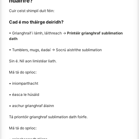
ndáiríre?
Cuir ceist shimplí duit féin:
Cad é mo tháirge deiridh?
• Grianghraif i lámh, láithreach →
Printéir grianghraf sublimation
dath
• Tumblers, mugs, éadaí → Socrú aistrithe sublimation
Sin é. Níl aon limistéar liath.
Má tá do sprioc:
• iniomparthacht
• éasca le húsáid
• aschur grianghraf álainn
Tá priontóir grianghraf sublimation dath foirfe.
Má tá do sprioc: