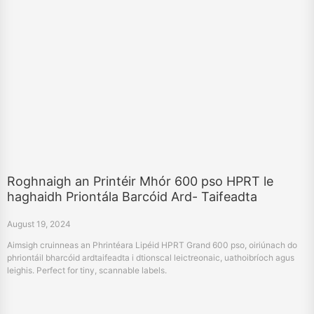
Roghnaigh an Printéir Mhór 600 pso HPRT le
haghaidh Priontála Barcóid Ard- Taifeadta
August 19, 2024
Aimsigh cruinneas an Phrintéara Lipéid HPRT Grand 600 pso, oiriúnach do
phriontáil bharcóid ardtaifeadta i dtionscal leictreonaic, uathoibríoch agus
leighis. Perfect for tiny, scannable labels.