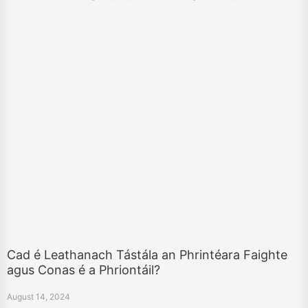
ardteochta.
Cad é Leathanach Tástála an Phrintéara Faighte
agus Conas é a Phriontáil?
August 14, 2024