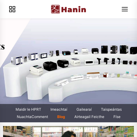
Maidir le HPRT
Imeachtaí
Gailearaí
Taispeántas
NuachtaComment
Blog
Airteagail Feicthe
Físe