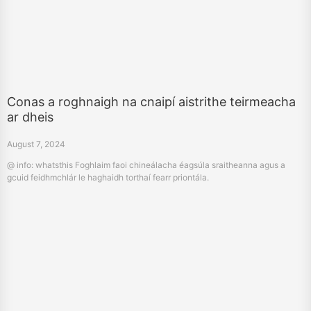
Conas a roghnaigh na cnaipí aistrithe teirmeacha
ar dheis
August 7, 2024
@ info: whatsthis Foghlaim faoi chineálacha éagsúla sraitheanna agus a
gcuid feidhmchlár le haghaidh torthaí fearr priontála.