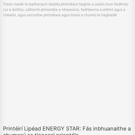
Treoir maidir le leathanach tástála phrintéara faighte a úsáid chun feidhmiú
cuí a áirithiú, cáilíocht phriontála a mheasúnú, fadhbanna a aithint agus a
cheartú, agus socruithe phrintéara agus líonra a chumrú le haghaidh
feidhmíochta optamacha.
Printéirí Lipéad ENERGY STAR: Fás inbhuanaithe a