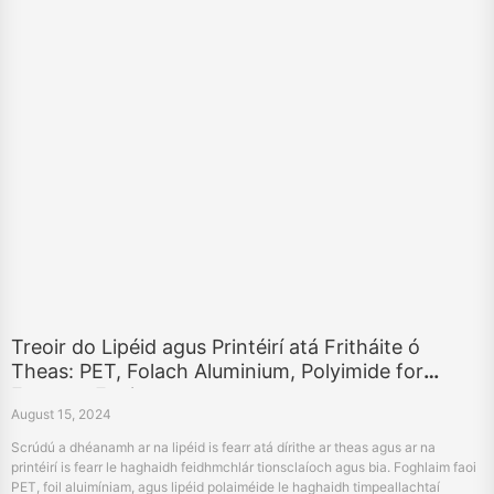
Treoir do Lipéid agus Printéirí atá Fritháite ó
Theas: PET, Folach Aluminium, Polyimide for
Extreme Environments
August 15, 2024
Scrúdú a dhéanamh ar na lipéid is fearr atá dírithe ar theas agus ar na
printéirí is fearr le haghaidh feidhmchlár tionsclaíoch agus bia. Foghlaim faoi
PET, foil aluimíniam, agus lipéid polaiméide le haghaidh timpeallachtaí