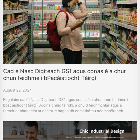
Cad é Nasc Digiteach GS1 agus conas é a chur
chun feidhme i bPacáistíocht Táirgí
August 22, 2024
Foghlaim cad é Nasc Digiteach GS1 agus conas é a chur chun feidhme i
bpacáistíocht táirgí. Scoir a chuid tairbhí, a chuid feidhmchlár agus a
threoirleabhar céim ar chéim le haghaidh comhtháthú neamhréireach.