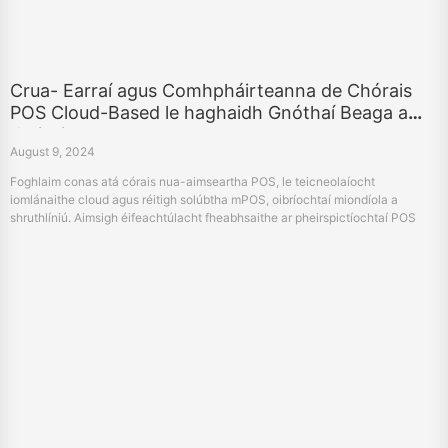
Crua- Earraí agus Comhpháirteanna de Chórais
POS Cloud-Based le haghaidh Gnóthaí Beaga a
thuiscint
August 9, 2024
Foghlaim conas atá córais nua-aimseartha POS, le teicneolaíocht
iomlánaithe cloud agus réitigh solúbtha mPOS, oibríochtaí miondíola a
shruthlíniú. Aimsigh éifeachtúlacht fheabhsaithe ar pheirspictíochtaí POS
ardcháilíochta HPRT.