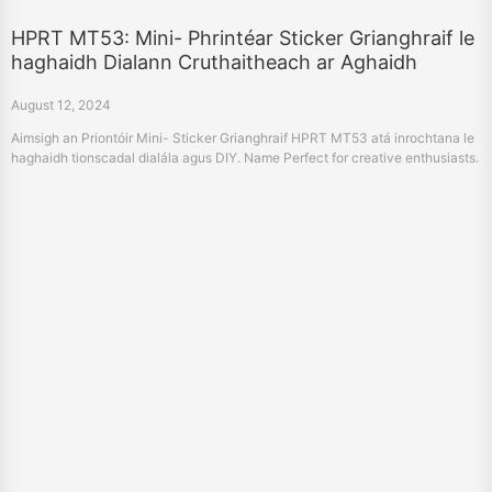
HPRT MT53: Mini- Phrintéar Sticker Grianghraif le
haghaidh Dialann Cruthaitheach ar Aghaidh
August 12, 2024
Aimsigh an Priontóir Mini- Sticker Grianghraif HPRT MT53 atá inrochtana le
haghaidh tionscadal dialála agus DIY. Name Perfect for creative enthusiasts.