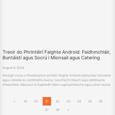
Treoir do Phrintéirí Faighte Android: Feidhmchláir,
Buntáistí agus Socrú i Mionsail agus Catering
August 6, 2024
Aimsigh conas a fheabhsaíonn printéirí faighte Android oibríochtaí miondíola
agus cóiteála le comhtháthú éasca, nascthacht ilteach agus idirbhearta
éifeachtúla. Idéasach le haghaidh stálaí soghluaisteacha agus córas seasta
POS.
«
19
20
21
22
23
24
25
26
27
28
»