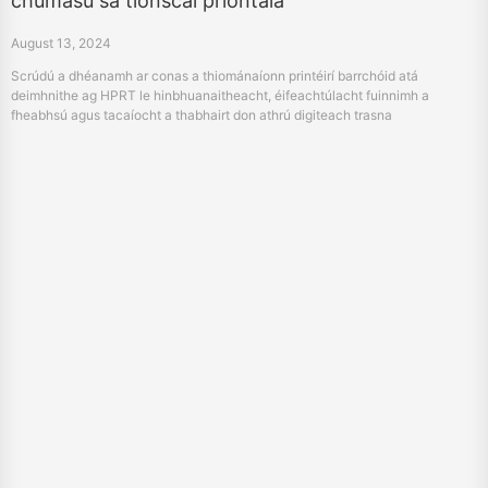
chumasú sa tionscal priontála
August 13, 2024
Scrúdú a dhéanamh ar conas a thiománaíonn printéirí barrchóid atá
deimhnithe ag HPRT le hinbhuanaitheacht, éifeachtúlacht fuinnimh a
fheabhsú agus tacaíocht a thabhairt don athrú digiteach trasna
príomhthionscal.