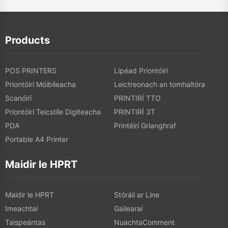
Products
POS PRINTERS
Lipéad Priontóirí
Priontóirí Móibíleacha
Leictreonach an tomhaltóra
Scanóirí
PRINTIRÍ TTO
Priontóirí Teicstíle Digiteacha
PRINTIRÍ 3T
PDA
Printéirí Grianghraf
Portable A4 Printer
Maidir le HPRT
Maidir le HPRT
Stóráil ar Líne
Imeachtaí
Gailearaí
Taispeántas
NuachtaComment