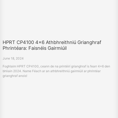
HPRT CP4100 4x6 Athbhreithniú Grianghraf
Phrintéara: Faisnéis Gairmiúil
June 18, 2024
Foghlaim HPRT CP4100, ceann de na printéirí grianghraf is fearr 4x6 den
bhliain 2024. Name Féach ar an athbhreithniú gairmiúil ar phrintéar
grianghraf anois!