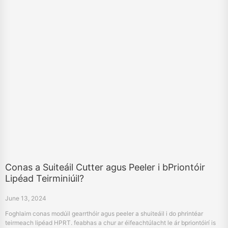
Conas a Suiteáil Cutter agus Peeler i bPriontóir
Lipéad Teirminiúil?
June 13, 2024
Foghlaim conas modúil gearrthóir agus peeler a shuiteáil i do phrintéar
teirmeach lipéad HPRT. feabhas a chur ar éifeachtúlacht le ár bpriontóirí is