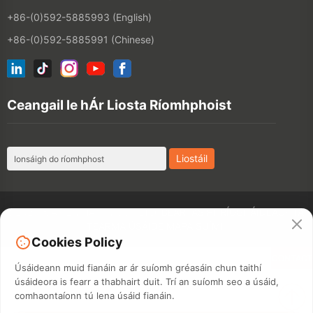
+86-(0)592-5885993 (English)
+86-(0)592-5885991 (Chinese)
Ceangail le hÁr Liosta Ríomhphoist
©2026 XIAMEN HANIN CO., LTD.
BEARTAS PHRÍOBHÁIDEACHTA
TÉARMA ÚSÁIDE
MAPA SUÍMH
Cookies Policy
CONTACT
Úsáideann muid fianáin ar ár suíomh gréasáin chun taithí
úsáideora is fearr a thabhairt duit. Trí an suíomh seo a úsáid,
comhaontaíonn tú lena úsáid fianáin.