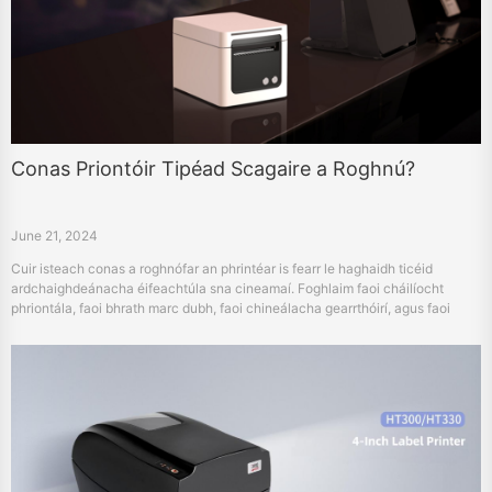
Conas Priontóir Tipéad Scagaire a Roghnú?
June 21, 2024
Cuir isteach conas a roghnófar an phrintéar is fearr le haghaidh ticéid
ardchaighdeánacha éifeachtúla sna cineamaí. Foghlaim faoi cháilíocht
phriontála, faoi bhrath marc dubh, faoi chineálacha gearrthóirí, agus faoi
cheangaltas.