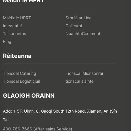
Maidir le HPRT
Maidir le HPRT
Stóráil ar Líne
Imeachtaí
Gailearaí
Taispeántas
NuachtaComment
Blog
Réiteanna
Tionscal Catering
Tionscal Mionsonraí
Tionscal Logisticiúil
tionscal sláinte
GLAOIGH ORAINN
Add: 1-5F, Uimh. 8, Gaoqi South 12th Road, Xiamen, An tSín
Tel:
400-766-7666 (After-sales Service)