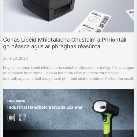
Conas Lipéid Mhiotalacha Chustaim a Phriontáil
go héasca agus ar phraghas réasúnta
June 20, 2024
Foghlaim conas lipéid mhiotalacha saincheaptha a phriontáil go héasca agus
ar bhealach inrochtana. Lean ár leabhrán céim ar chéim chun ábhair,
dearadh agus priontáil a roghnú trí phrintéirí aistrithe teirme. Perfect for small
businesses.