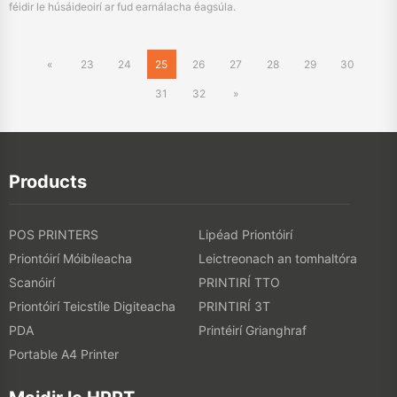
féidir le húsáideoirí ar fud earnálacha éagsúla.
«
23
24
25
26
27
28
29
30
31
32
»
Products
POS PRINTERS
Lipéad Priontóirí
Priontóirí Móibíleacha
Leictreonach an tomhaltóra
Scanóirí
PRINTIRÍ TTO
Priontóirí Teicstíle Digiteacha
PRINTIRÍ 3T
PDA
Printéirí Grianghraf
Portable A4 Printer