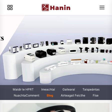
Maidir le HPRT
Imeachtaí
Gailearaí
Taispeántas
NuachtaComment
Blog
Airteagail Feicthe
Físe