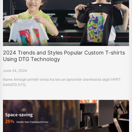
2024 Trends and Styles Popular Custom T-shirts
Using DTG Technology
June 24, 2024
Name Aimsigh printéir iontacha leis an bpriontóir dramhaíola digití HPRT
DA067D DTG.