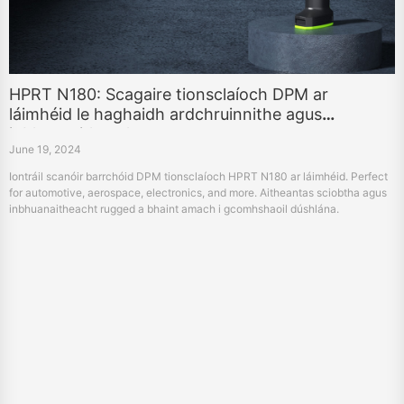
HPRT N180: Scagaire tionsclaíoch DPM ar
láimhéid le haghaidh ardchruinnithe agus
inbhuanaitheachta
June 19, 2024
Iontráil scanóir barrchóid DPM tionsclaíoch HPRT N180 ar láimhéid. Perfect
for automotive, aerospace, electronics, and more. Aitheantas sciobtha agus
inbhuanaitheacht rugged a bhaint amach i gcomhshaoil dúshlána.