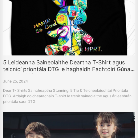
5 Leideanna Saineolaithe Deartha T-Shirt agus
teicnící priontála DTG le haghaidh Fachtóirí Gúna
agus Staidéar Deartha
June 25, 2024
Dear T- Shirts Saincheaptha Stunning: 5 Tip & Teicneolaíochtaí Priontála
DTG. Ardaigh do dhearacháin T-shirt le treoir saineolaithe agus ár leabhrán
priontála saor DTG.