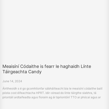
Meaisíní Códaithe is fearr le haghaidh Línte
Táirgeachta Candy
June 14, 2024
Áiritheoidh s é go gcomhlíonfar sábháilteacht bia le meaisíní códaithe bailí
pósta cost éifeachtacha HPRT. Idir-oiread do línte táirgthe slabhra, tá
priontáil ardtaifeadta agus fíoraim ag ár bpriontóirí TTO ar phócaí agus ar
phócaí zipper.