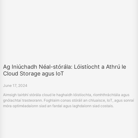
Ag Iniúchadh Néal-stórála: Lóistíocht a Athrú le
Cloud Storage agus IoT
June 17, 2024
Aimsigh tairbhí stórála cloud le haghaidh lóistíochta, ríomhthráchtála agus
gnólachtaí trasteorann. Foghlaim conas stóráil an chluaisce, IoT, agus sonraí
móra optiméadaíonn siad an fardal agus laghdaíonn siad costais.