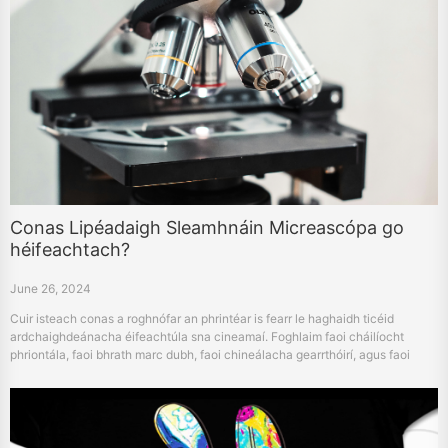
Conas Lipéadaigh Sleamhnáin Micreascópa go
héifeachtach?
June 26, 2024
Cuir isteach conas a roghnófar an phrintéar is fearr le haghaidh ticéid
ardchaighdeánacha éifeachtúla sna cineamaí. Foghlaim faoi cháilíocht
phriontála, faoi bhrath marc dubh, faoi chineálacha gearrthóirí, agus faoi
cheangaltas.