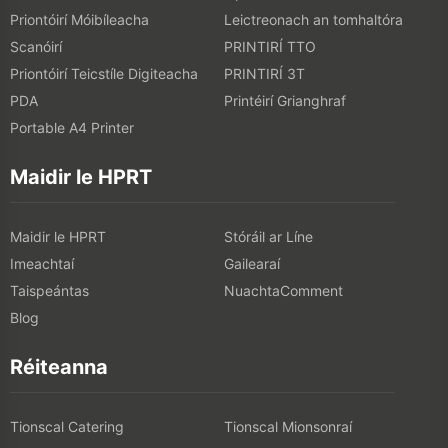
Priontóirí Móibíleacha
Leictreonach an tomhaltóra
Scanóirí
PRINTIRÍ TTO
Priontóirí Teicstíle Digiteacha
PRINTIRÍ 3T
PDA
Printéirí Grianghraf
Portable A4 Printer
Maidir le HPRT
Maidir le HPRT
Stóráil ar Líne
Imeachtaí
Gailearaí
Taispeántas
NuachtaComment
Blog
Réiteanna
Tionscal Catering
Tionscal Mionsonraí