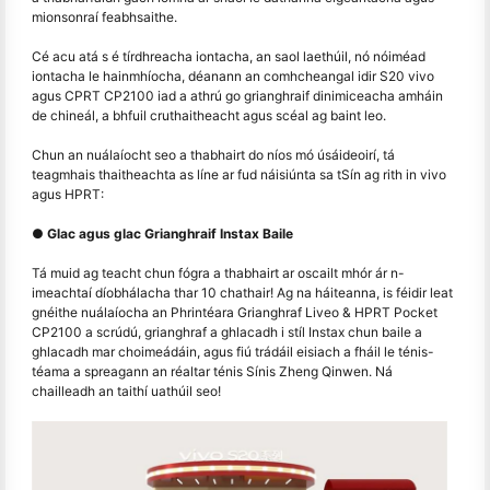
mionsonraí feabhsaithe.
Cé acu atá s é tírdhreacha iontacha, an saol laethúil, nó nóiméad
iontacha le hainmhíocha, déanann an comhcheangal idir S20 vivo
agus CPRT CP2100 iad a athrú go grianghraif dinimiceacha amháin
de chineál, a bhfuil cruthaitheacht agus scéal ag baint leo.
Chun an nuálaíocht seo a thabhairt do níos mó úsáideoirí, tá
teagmhais thaitheachta as líne ar fud náisiúnta sa tSín ag rith in vivo
agus HPRT:
● Glac agus glac Grianghraif Instax Baile
Tá muid ag teacht chun fógra a thabhairt ar oscailt mhór ár n-
imeachtaí díobhálacha thar 10 chathair! Ag na háiteanna, is féidir leat
gnéithe nuálaíocha an Phrintéara Grianghraf Liveo & HPRT Pocket
CP2100 a scrúdú, grianghraf a ghlacadh i stíl Instax chun baile a
ghlacadh mar choimeádáin, agus fiú trádáil eisiach a fháil le ténis-
téama a spreagann an réaltar ténis Sínis Zheng Qinwen. Ná
chailleadh an taithí uathúil seo!