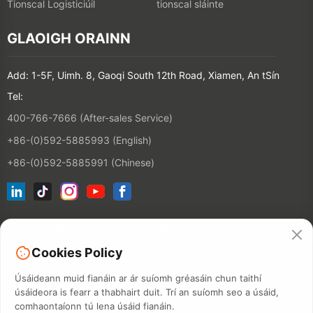
Tionscal Logisticiúil
tionscal sláinte
GLAOIGH ORAINN
Add: 1-5F, Uimh. 8, Gaoqi South 12th Road, Xiamen, An tSín
Tel:
400-766-7666 (After-sales Service)
+86-(0)592-5885993 (English)
+86-(0)592-5885991 (Chinese)
Ceangail le hÁr Liosta Ríomhphoist
Cookies Policy
CONTACT
Úsáideann muid fianáin ar ár suíomh gréasáin chun taithí
úsáideora is fearr a thabhairt duit. Trí an suíomh seo a úsáid,
comhaontaíonn tú lena úsáid fianáin.