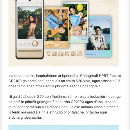
Ina theannta sin, lánpháirtíonn ár bpriontálaí Grianghraif HPRT Pocket
CP2100 go comhleanúnach leis an sraith S20 vivo, agus athshainiú á
dhéanamh ar an mbealach a phriontáiltear na grianghraif.
Ní gá d'úsáideoirí S20 aon fheidhmchláir bhreise a íosluchtú - ceangal
do phlé le printéir grianghraf inchurtha CP2100 agus díobh isteach i
taithí grianghraf nua a t á díobhálach. Le clic amháin amháin amháin,
is féidir nóiméad álainn a athrú go priontálacha iontacha agus
ardchaighdeánacha.