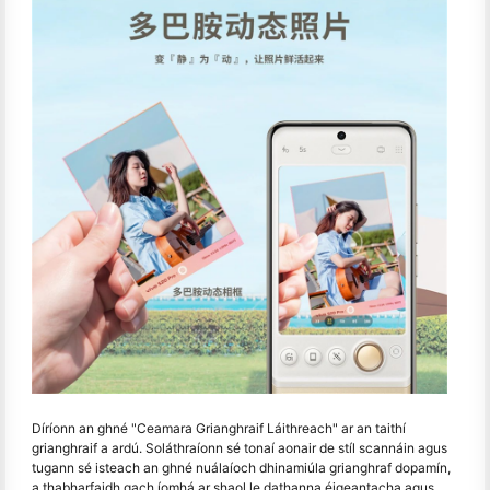
Díríonn an ghné "Ceamara Grianghraif Láithreach" ar an taithí
grianghraif a ardú. Soláthraíonn sé tonaí aonair de stíl scannáin agus
tugann sé isteach an ghné nuálaíoch dhinamiúla grianghraf dopamín,
a thabharfaidh gach íomhá ar shaol le dathanna éigeantacha agus