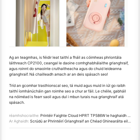
Ag an teagmhas, is féidir leat taithí a fháil as cóimheas phriontála
láithreach CP2100, ceangal le daoine comhghabhálaithe grianghraif,
agus roinnt do smaointe cruthaitheacha agus do chuid leideanna
grianghraif. Ná chailleadh amach ar an deis spásach seo!
Tríd an gcomhar trasthionscal seo, tá muid agus muid in iúl go raibh
taithí íomhánúcháin gan roimhe seo a chur ar fáil. Le chéile, gabháil
na nóiméad is fearr saoil agus dul i mbun turais nua grianghraif atá
spásach.
réamhshocraithe:
Printéir Faighte Cloud HPRT TP586W le haghaidh Orduithe Bia, Ar Fáil Anois!
Ar Aghaidh:
Scrúdú ar Phrintéirí Grianghraif an Chéad Ghinearálta eile HPRT agus ar cheamaraí Láithreacha ag CES 2025