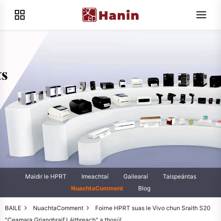
Maidir le HPRT
Imeachtaí
Gailearaí
Taispeántas
NuachtaComment
Blog
BAILE
NuachtaComment
Foirne HPRT suas le Vivo chun Sraith S20
"Ceamara Grianghraif Láithreach" a thosú!