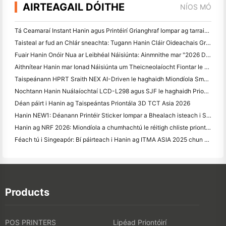
AIRTEAGAIL DÓITHE
NÍOS MÓ
Tá Ceamaraí Instant Hanin agus Printéirí Grianghraf Iompar ag tarraingt spéis láidir ag IEAE Shenzhen 2026
Taisteal ar fud an Chlár sneachta: Tugann Hanin Cláir Oideachais Grianghrafadóireachta do Leanaí i Qamdo
Fuair Hanin Onóir Nua ar Leibhéal Náisiúnta: Ainmnithe mar "2026 Déanta sa tSín · Branda Iontaobhach ag Tomhaltóirí"
Aithnítear Hanin mar Ionad Náisiúnta um Theicneolaíocht Fiontar le haghaidh Ceannaireachta Nuálaíochta
Taispeánann HPRT Sraith NEX AI-Driven le haghaidh Miondíola Smart ag CHINASHOP 2026
Nochtann Hanin Nuálaíochtaí LCD-L298 agus SJF le haghaidh Priontála 3D Tionsclaíoch ag TCT Asia 2026
Déan páirt i Hanin ag Taispeántas Priontála 3D TCT Asia 2026
Hanin NEW1: Déanann Printéir Sticker Iompar a Bhealach isteach i Stóraí LOFT na Seapáine
Hanin ag NRF 2026: Miondíola a chumhachtú le réitigh chliste priontála iomlána
Féach tú i Singeapór: Bí páirteach i Hanin ag ITMA ASIA 2025 chun an Teicneolaíocht Phriontála Digiteach is déanaí a fheiceáil
Products
POS PRINTERS
Lipéad Priontóirí