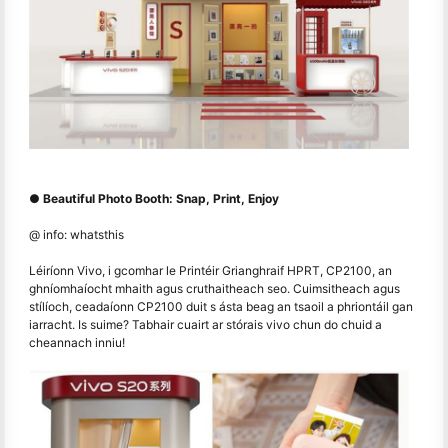
● Beautiful Photo Booth: Snap, Print, Enjoy
@ info: whatsthis
Léiríonn Vivo, i gcomhar le Printéir Grianghraif HPRT, CP2100, an
ghníomhaíocht mhaith agus cruthaitheach seo. Cuimsitheach agus
stílíoch, ceadaíonn CP2100 duit s ásta beag an tsaoil a phriontáil gan
iarracht. Is suime? Tabhair cuairt ar stórais vivo chun do chuid a
cheannach inniu!