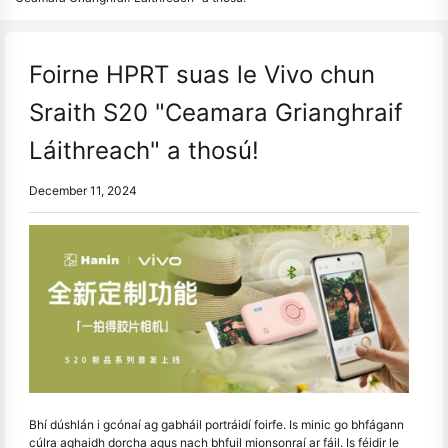
Foirne HPRT suas le Vivo chun
Sraith S20 "Ceamara Grianghraif
Láithreach" a thosú!
December 11, 2024
Bhí dúshlán i gcónaí ag gabháil portráidí foirfe. Is minic go bhfágann
cúlra aghaidh dorcha agus nach bhfuil mionsonraí ar fáil. Is féidir le