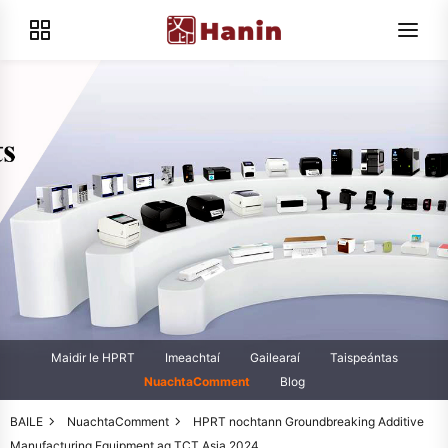
Maidir le HPRT
Imeachtaí
Gailearaí
Taispeántas
NuachtaComment
Blog
BAILE
NuachtaComment
HPRT nochtann Groundbreaking Additive
Manufacturing Equipment ag TCT Asia 2024