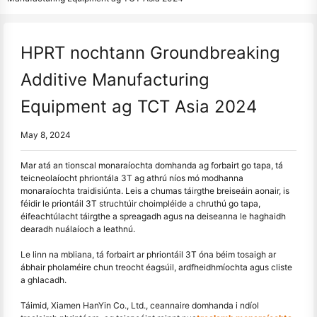
HPRT nochtann Groundbreaking
Additive Manufacturing
Equipment ag TCT Asia 2024
May 8, 2024
Mar atá an tionscal monaraíochta domhanda ag forbairt go tapa, tá
teicneolaíocht phriontála 3T ag athrú níos mó modhanna
monaraíochta traidisiúnta. Leis a chumas táirgthe breiseáin aonair, is
féidir le priontáil 3T struchtúir choimpléide a chruthú go tapa,
éifeachtúlacht táirgthe a spreagadh agus na deiseanna le haghaidh
dearadh nuálaíoch a leathnú.
Le linn na mbliana, tá forbairt ar phriontáil 3T óna béim tosaigh ar
ábhair pholaméire chun treocht éagsúil, ardfheidhmíochta agus cliste
a ghlacadh.
Táimid, Xiamen HanYin Co., Ltd., ceannaire domhanda i ndíol