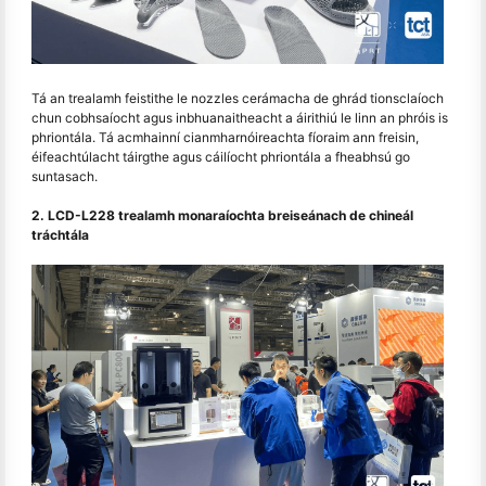
Tá an trealamh feistithe le nozzles cerámacha de ghrád tionsclaíoch
chun cobhsaíocht agus inbhuanaitheacht a áirithiú le linn an phróis is
phriontála. Tá acmhainní cianmharnóireachta fíoraim ann freisin,
éifeachtúlacht táirgthe agus cáilíocht phriontála a fheabhsú go
suntasach.
2. LCD-L228 trealamh monaraíochta breiseánach de chineál
tráchtála