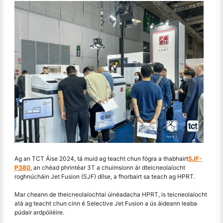
Ag an TCT Áise 2024, tá muid ag teacht chun fógra a thabhairt
SJF-
P380
, an chéad phrintéar 3T a chuimsíonn ár dteicneolaíocht
roghnúcháin Jet Fusion (SJF) dílse, a fhorbairt sa teach ag HPRT.
Mar cheann de theicneolaíochtaí úinéadacha HPRT, is teicneolaíocht
atá ag teacht chun cinn é Selective Jet Fusion a ús áideann leaba
púdair ardpóiléire.