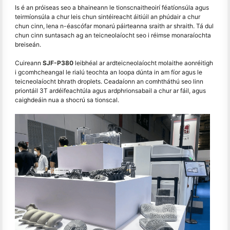
Is é an próiseas seo a bhaineann le tionscnaitheoirí féatíonsúla agus
teirmíonsúla a chur leis chun sintéireacht áitiúil an phúdair a chur
chun cinn, lena n-éascófar monarú páirteanna sraith ar shraith. Tá dul
chun cinn suntasach ag an teicneolaíocht seo i réimse monaraíochta
breiseán.
Cuireann
SJF-P380
leibhéal ar ardteicneolaíocht molaithe aonréitigh
i gcomhcheangal le rialú teochta an loopa dúnta in am fíor agus le
teicneolaíocht bhrath droplets. Ceadaíonn an comhtháthú seo linn
priontáil 3T ardéifeachtúla agus ardphrionsabail a chur ar fáil, agus
caighdeáin nua a shocrú sa tionscal.