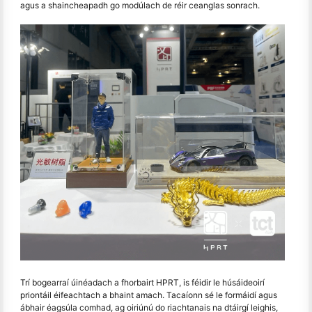
agus a shaincheapadh go modúlach de réir ceanglas sonrach.
Trí bogearraí úinéadach a fhorbairt HPRT, is féidir le húsáideoirí
priontáil éifeachtach a bhaint amach. Tacaíonn sé le formáidí agus
ábhair éagsúla comhad, ag oiriúnú do riachtanais na dtáirgí leighis,