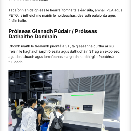
Tacaíonn an dá ghléas le hearraí tomhaltais éagsúla, amhail PLA agus
PETG, is infheidhme maidir le hoideachas, dearadh ealaíonta agus
úsáid baile.
Próiseas Glanadh Púdair / Próiseas
Dathaithe Domhain
Chomh maith le trealamh priontála 3T, tá gléasanna curtha ar siúl
freisin le haghaidh iarphróiseála agus dathúcháin 3T ag an expo seo,
agus breisluach agus iomaíochas margaidh na dtáirgí a fheabhsú
tuilleadh.