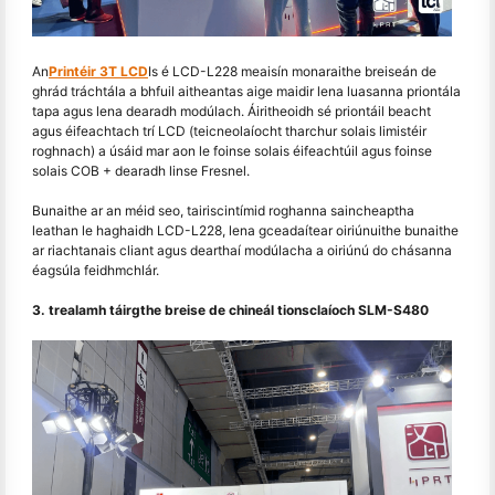
An
Printéir 3T LCD
Is é LCD-L228 meaisín monaraithe breiseán de
ghrád tráchtála a bhfuil aitheantas aige maidir lena luasanna priontála
tapa agus lena dearadh modúlach. Áiritheoidh sé priontáil beacht
agus éifeachtach trí LCD (teicneolaíocht tharchur solais limistéir
roghnach) a úsáid mar aon le foinse solais éifeachtúil agus foinse
solais COB + dearadh linse Fresnel.
Bunaithe ar an méid seo, tairiscintímid roghanna saincheaptha
leathan le haghaidh LCD-L228, lena gceadaítear oiriúnuithe bunaithe
ar riachtanais cliant agus dearthaí modúlacha a oiriúnú do chásanna
éagsúla feidhmchlár.
3. trealamh táirgthe breise de chineál tionsclaíoch SLM-S480