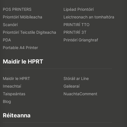
POS PRINTERS
Lipéad Priontóirí
Priontóirí Móibíleacha
Leictreonach an tomhaltóra
Scanóirí
PRINTIRÍ TTO
Priontóirí Teicstíle Digiteacha
PRINTIRÍ 3T
PDA
Printéirí Grianghraf
Portable A4 Printer
Maidir le HPRT
Maidir le HPRT
Stóráil ar Líne
Imeachtaí
Gailearaí
Taispeántas
NuachtaComment
Blog
Réiteanna