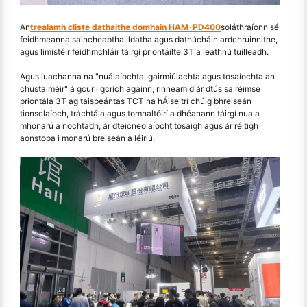
An
trealamh cliste dathaithe domhain HAM-PD400
soláthraíonn sé
feidhmeanna saincheaptha ildatha agus dathúcháin ardchruinnithe,
agus limistéir feidhmchláir táirgí priontáilte 3T a leathnú tuilleadh.
Agus luachanna na "nuálaíochta, gairmiúlachta agus tosaíochta an
chustaiméir" á gcur i gcrích againn, rinneamid ár dtús sa réimse
priontála 3T ag taispeántas TCT na hÁise trí chúig bhreiseán
tionsclaíoch, tráchtála agus tomhaltóirí a dhéanann táirgí nua a
mhonarú a nochtadh, ár dteicneolaíocht tosaigh agus ár réitigh
aonstopa i monarú breiseán a léiriú.