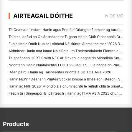
AIRTEAGAIL DÓITHE
NÍOS MÓ
Tá Ceamaraí Instant Hanin agus Printéirí Grianghraf Iompar ag tarraingt spéis láidir ag IEAE Shenzhen 2026
Taisteal ar fud an Chlár sneachta: Tugann Hanin Cláir Oideachais Grianghrafadóireachta do Leanaí i Qamdo
Fuair Hanin Onóir Nua ar Leibhéal Náisiúnta: Ainmnithe mar "2026 Déanta sa tSín · Branda Iontaobhach ag Tomhaltóirí"
Aithnítear Hanin mar Ionad Náisiúnta um Theicneolaíocht Fiontar le haghaidh Ceannaireachta Nuálaíochta
Taispeánann HPRT Sraith NEX AI-Driven le haghaidh Miondíola Smart ag CHINASHOP 2026
Nochtann Hanin Nuálaíochtaí LCD-L298 agus SJF le haghaidh Priontála 3D Tionsclaíoch ag TCT Asia 2026
Déan páirt i Hanin ag Taispeántas Priontála 3D TCT Asia 2026
Hanin NEW1: Déanann Printéir Sticker Iompar a Bhealach isteach i Stóraí LOFT na Seapáine
Hanin ag NRF 2026: Miondíola a chumhachtú le réitigh chliste priontála iomlána
Féach tú i Singeapór: Bí páirteach i Hanin ag ITMA ASIA 2025 chun an Teicneolaíocht Phriontála Digiteach is déanaí a fheiceáil
Products