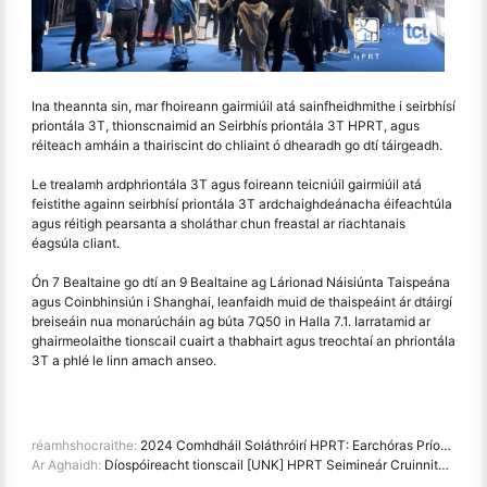
Ina theannta sin, mar fhoireann gairmiúil atá sainfheidhmithe i seirbhísí
priontála 3T, thionscnaimid an Seirbhís priontála 3T HPRT, agus
réiteach amháin a thairiscint do chliaint ó dhearadh go dtí táirgeadh.
Le trealamh ardphriontála 3T agus foireann teicniúil gairmiúil atá
feistithe againn seirbhísí priontála 3T ardchaighdeánacha éifeachtúla
agus réitigh pearsanta a sholáthar chun freastal ar riachtanais
éagsúla cliant.
Ón 7 Bealtaine go dtí an 9 Bealtaine ag Lárionad Náisiúnta Taispeána
agus Coinbhinsiún i Shanghai, leanfaidh muid de thaispeáint ár dtáirgí
breiseáin nua monarúcháin ag búta 7Q50 in Halla 7.1. Iarratamid ar
ghairmeolaithe tionscail cuairt a thabhairt agus treochtaí an phriontála
3T a phlé le linn amach anseo.
réamhshocraithe:
2024 Comhdháil Soláthróirí HPRT: Earchóras Príomhchláir Phriontála Domhanda a Fhorbairt
Ar Aghaidh:
Díospóireacht tionscail [UNK] HPRT Seimineár Cruinnithe Grúpa Priontála Lipéad Óstríomhaire go rathúil