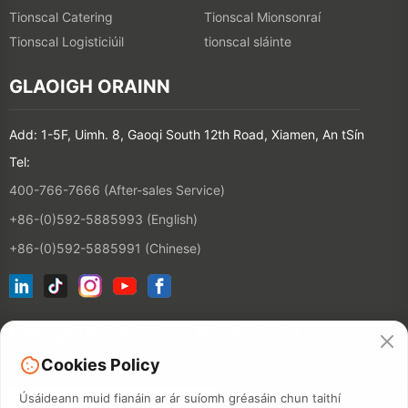
Tionscal Catering
Tionscal Mionsonraí
Tionscal Logisticiúil
tionscal sláinte
GLAOIGH ORAINN
Add: 1-5F, Uimh. 8, Gaoqi South 12th Road, Xiamen, An tSín
Tel:
400-766-7666 (After-sales Service)
+86-(0)592-5885993 (English)
+86-(0)592-5885991 (Chinese)
Ceangail le hÁr Liosta Ríomhphoist
Cookies Policy
CONTACT
Úsáideann muid fianáin ar ár suíomh gréasáin chun taithí