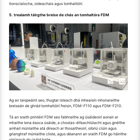
tionsclaíocha, oideachais agus tomhaltóirí.
5. trealamh táirgthe breise de chás an tomhaltóra FDM
Ag an taispeáint seo, thugtar isteach dhá mheaisín mhonaraithe
breiseán de ghrád tomhaltóirí freisin, FDM-F110 agus FDM-F210.
Tá an sraith printéirí FDM seo fabhraithe ag úsáideoirí aonair ar
mhaithe lena éasca úsáide, a chostas-éifeachtúlacht agus gnéithe
amhail múnlaithe atá díreach ar thosaitheoirí, oibriú ciúin agus
grianghraf múnlaithe cliste, agus déanann an sraith FDM go háirithe
oiriúnach do úsáid baile.