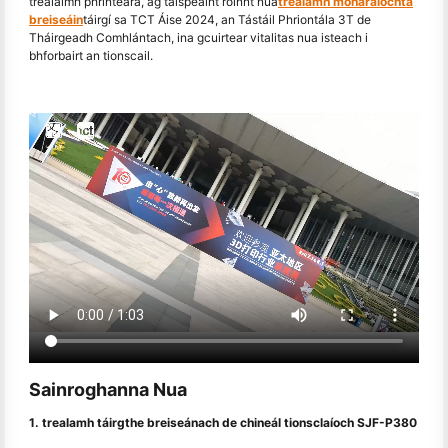
trealaimh phrintéara, ag taispeáint roinnt nua
trealamh monaraíochta
breiseáin
táirgí sa TCT Áise 2024, an Tástáil Phriontála 3T de
Tháirgeadh Comhlántach, ina gcuirtear vitalitas nua isteach i
bhforbairt an tionscail.
Sainroghanna Nua
1. trealamh táirgthe breiseánach de chineál tionsclaíoch SJF-P380