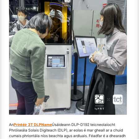
An
Printéir 3T DLPName
Úsáideann DLP-D192 teicneolaíocht
Phróiseála Solais Digiteach (DLP), ar eolas é mar gheall ar a chuid
cumais phriontála níos beachta agus ardluais. Féadfar é a dhearadh