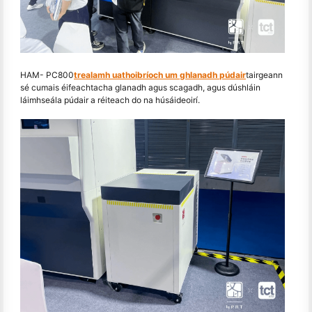
HAM- PC800
trealamh uathoibríoch um ghlanadh púdair
tairgeann
sé cumais éifeachtacha glanadh agus scagadh, agus dúshláin
láimhseála púdair a réiteach do na húsáideoirí.