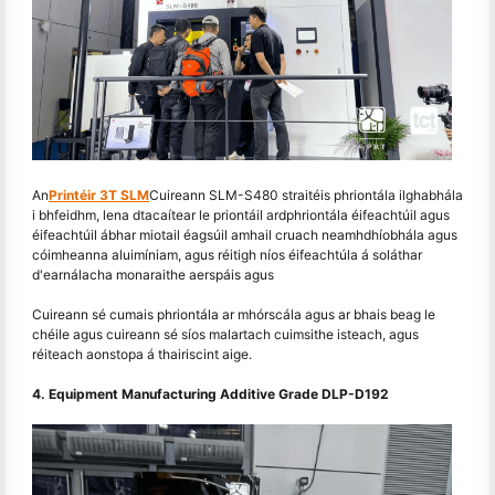
An
Printéir 3T SLM
Cuireann SLM-S480 straitéis phriontála ilghabhála
i bhfeidhm, lena dtacaítear le priontáil ardphriontála éifeachtúil agus
éifeachtúil ábhar miotail éagsúil amhail cruach neamhdhíobhála agus
cóimheanna aluimíniam, agus réitigh níos éifeachtúla á soláthar
d'earnálacha monaraithe aerspáis agus
Cuireann sé cumais phriontála ar mhórscála agus ar bhais beag le
chéile agus cuireann sé síos malartach cuimsithe isteach, agus
réiteach aonstopa á thairiscint aige.
4. Equipment Manufacturing Additive Grade DLP-D192